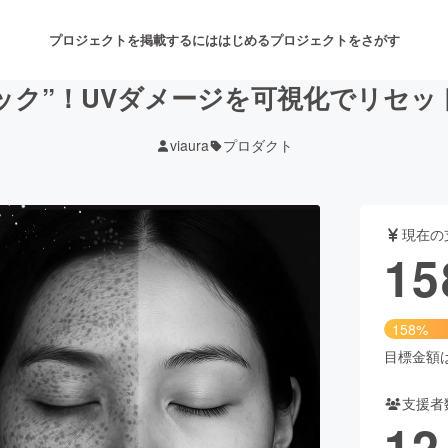
プロジェクトを掲載するには
はじめる
プロジェクトをさがす
ック”！UVダメージを可視化でリセ
viaura
プロダクト
注目のリターン
注目の新着プロジェクト
募集終了が近いプロジェクト
も
現在の
音楽
舞台・パフォーマンス
15
ゲーム・サービス開発
フード・飲食店
158%
書籍・雑誌出版
アニメ・漫画
目標金額は1
支援者
チャレンジ
ビューティー・ヘルスケ
12