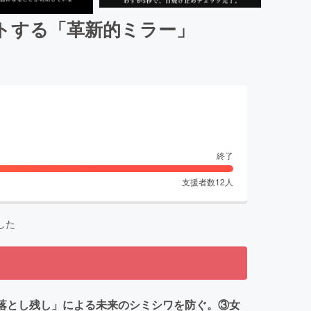
ットする「革新的ミラー」
終了
支援者数
12
人
した
落とし残し」による未来のシミシワを防ぐ。③女