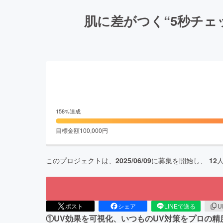
肌に差がつく“5秒チェ
158
%達成
目標金額
100,000
円
このプロジェクトは、
2025/06/09
に募集を開始し、
12
ポスト
シェア
LINEで送る
U
①UV効果を可視化、いつものUV対策をプロの