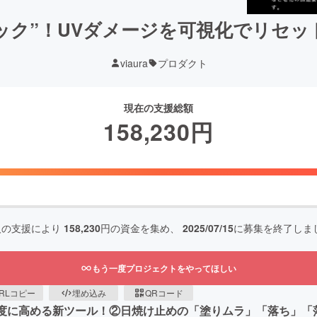
ック”！UVダメージを可視化でリセ
viaura
プロダクト
現在の支援総額
158,230
円
人の支援により
158,230
円の資金を集め、
2025/07/15
に募集を終了しま
もう一度プロジェクトをやってほしい
RLコピー
埋め込み
QRコード
精度に高める新ツール！②日焼け止めの「塗りムラ」「落ち」「