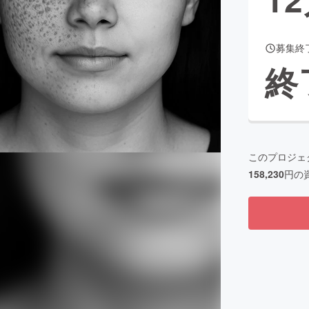
募集終
CAMPFIRE for Social Good
CAMPFIRE Creation
終
CAMPFIREふるさと納税
machi-ya
コミュニティ
このプロジェ
158,230
円の