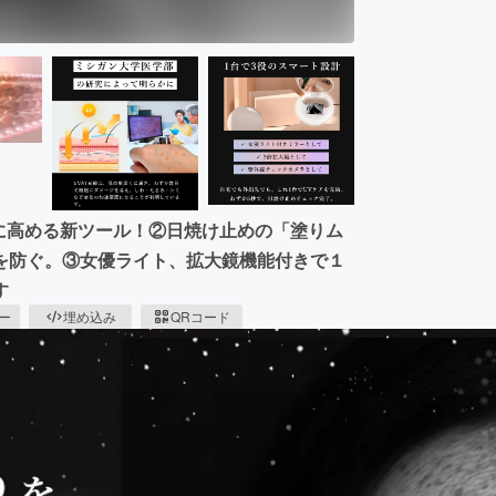
に高める新ツール！②日焼け止めの「塗りム
を防ぐ。③女優ライト、拡大鏡機能付きで１
す
ピー
埋め込み
QRコード