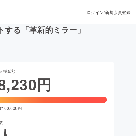
ログイン
/
新規会員登録
ットする「革新的ミラー」
うすぐ公開されます
支援総額
プロダクト
8,230
円
ファッション
スポーツ
00,000円
数
ア
ソーシャルグッド
人