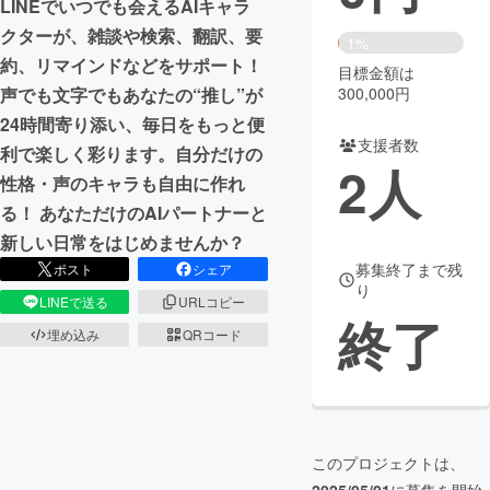
LINEでいつでも会えるAIキャラ
クターが、雑談や検索、翻訳、要
まちづくり・地域活性化
1%
約、リマインドなどをサポート！
目標金額は
300,000円
声でも文字でもあなたの“推し”が
CAMPFIRE for Social Good
CAMPFIRE Creation
24時間寄り添い、毎日をもっと便
CAMPFIREふるさと納税
machi-ya
コミュニティ
支援者数
利で楽しく彩ります。自分だけの
2
人
性格・声のキャラも自由に作れ
る！ あなただけのAIパートナーと
新しい日常をはじめませんか？
募集終了まで残
ポスト
シェア
り
LINEで送る
URLコピー
終了
埋め込み
QRコード
このプロジェクトは、