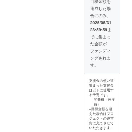
目標金額を
す。 内
テスト
容： ・
参加権
達成した場
Omniroi
合にのみ、
d AIの
一ヶ月
2025/05/31
間利用
23:59:59
ま
権 →
文字で
でに集まっ
の会
た金額が
話、簡
単なタ
ファンディ
スクの
ングされま
依頼：
無制限
す。
→ プ
レミア
ム機能
支援金の使い道
(画像生
集まった支援金
成・画
は以下に使用す
像編集
る予定です。
など)：
開発費（外注
月300回
費）
→音
※目標金額を超
声通
えた場合はプロ
話：30
ジェクトの運営
時間分
費に充てさせて
話しか
いただきます。
けられ