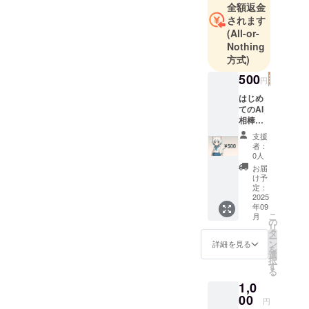
全額返金
ちゃんと、ChatGPTが会話
ングを始
されます
している簡単なデモです！
め、長年に
(All-or-
わたるシス
Nothing
こちらのURLよりどうぞ！
方式)
テム開発経
験と、約10
500
円
年間、AI開
はじめ
発・AI活用経
てのAI
験を積んで
相棒プ
ラン ・
きました。
支援
Omniroi
者：
d AIの
0人
一ヶ月
これまでの
お届
間利用
け予
キャリアを
権 →
定：
通じて、
文字で
2025
年09
の会
「一見不可
こ
月
話、簡
の
能に思える
リ
単なタ
タ
ー
ことを、技
スクの
ン
詳細を見る
を
依頼：
選
術で可能に
択
無制限
す
る
する」とい
→ プ
1,0
レミア
うテーマを
ム機能
00
円
一貫して追
(画像生