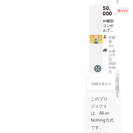
る
無制限
は除き
50,
→ プ
ます）
残り10
レミア
000
・7月ス
円
ム機能
タート
AI個別
(画像生
予定の
コンサ
成・画
先行
ルプラ
像編集
ベータ
ン（限
など)：
テスト
支援
定10
月180回
参加権
者：
名）
→音
0人
「AIを
声通
お届
事業に
話：15
け予
活かし
時間分
定：
たい」
2025
話しか
年09
「プロ
けられ
こ
月
ンプト
ます
の
リ
設計を
（話し
タ
ー
深めた
ていな
ン
詳細を見る
を
い」
い時
選
択
——そ
間・AI
す
る
んな方
の発話
このプロ
へ、開
は除き
ジェクト
発者が
ます）
直接対
・7月ス
は、All-or-
応する
タート
Nothing方式
プレミ
予定の
アムプ
先行
です。
ランで
ベータ