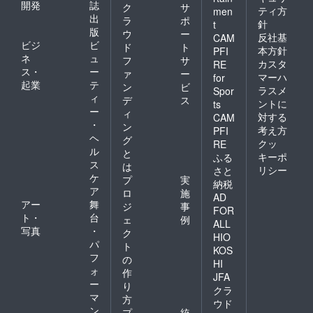
開発
誌
ク
サ
ティ方
men
出
ラ
ポ
針
t
版
ウ
ー
反社基
CAM
ビジ
ビ
ド
ト
本方針
PFI
ネ
ュ
フ
サ
カスタ
RE
ス・
ー
ァ
ー
マーハ
for
起業
テ
ン
ビ
ラスメ
Spor
ィ
デ
ス
ントに
ts
ー
ィ
対する
CAM
・
ン
考え方
PFI
ヘ
グ
クッ
RE
ル
と
キーポ
ふる
ス
は
リシー
さと
ケ
プ
実
納税
ア
ロ
施
AD
アー
舞
ジ
事
FOR
ト・
台
ェ
例
ALL
写真
・
ク
HIO
パ
ト
KOS
フ
の
HI
ォ
作
JFA
ー
り
クラ
マ
方
ウド
ン
プ
統