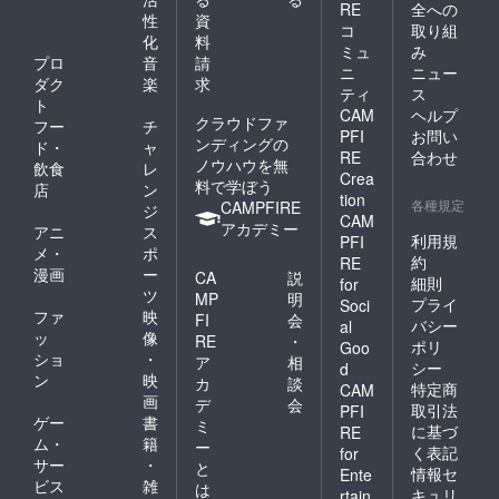
RE
全への
性
資
コ
取り組
化
料
ミュ
み
プロ
音
請
ニ
ニュー
ダク
楽
求
ティ
ス
ト
CAM
ヘルプ
クラウドファ
フー
チ
PFI
お問い
ンディングの
ド・
ャ
RE
合わせ
ノウハウを無
飲食
レ
Crea
料で学ぼう
店
ン
tion
各種規定
CAMPFIRE
ジ
CAM
アカデミー
アニ
ス
利用規
PFI
メ・
ポ
約
RE
漫画
ー
CA
説
細則
for
ツ
MP
明
プライ
Soci
ファ
映
FI
会
バシー
al
ッ
像
RE
・
ポリ
Goo
ショ
・
ア
相
シー
d
ン
映
カ
談
特定商
CAM
画
デ
会
取引法
PFI
ゲー
書
ミ
に基づ
RE
ム・
籍
ー
く表記
for
サー
・
と
情報セ
Ente
ビス
雑
は
キュリ
rtain