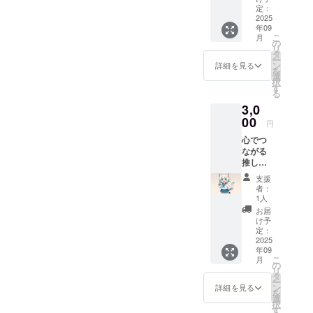
権 →
しかけ
定：
文字で
2025
られま
年09
の会
す（話
こ
月
話、簡
してい
の
リ
単なタ
ない時
タ
ー
スクの
間・AI
ン
詳細を見る
を
依頼：
の発話
選
択
無制限
は除き
す
る
→ プ
ます）
3,0
レミア
・7月ス
ム機能
00
タート
円
(画像生
予定の
心でつ
成・画
先行
ながる
像編集
ベータ
推しボ
など)：
テスト
イスプ
月120回
参加権
支援
ラン ・
→音
者：
Omniroi
声通
1人
d AIの
話：10
お届
一ヶ月
時間分
け予
間利用
話しか
定：
権 →
2025
けられ
年09
文字で
ます
こ
月
の会
（話し
の
リ
話、簡
ていな
タ
ー
単なタ
い時
ン
詳細を見る
を
スクの
間・AI
選
択
依頼：
の発話
す