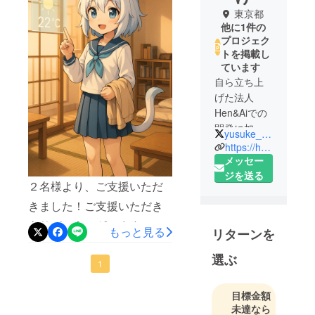
東京都
他に1件の
プロジェク
トを掲載し
ています
自ら立ち上
げた法人
Hen&Aiでの
開発に加え
yusuke_hentoai
て、専門性
https://hentoai.com/
の高い少数
メッセー
精鋭チーム
ジを送る
２名様より、ご支援いただ
で構成され
きました！ご支援いただき
た別法人に
てCTOも務
ありがとうございます！励
もっと見る
リターンを
めていま
みになります。ルリネちゃ
す。
選ぶ
んと音声会話できるプロト
1
高専出身
で、中学生
タイプができましたので、
目標金額
のころから
共有いたします。ルリネ
未達なら
プログラミ