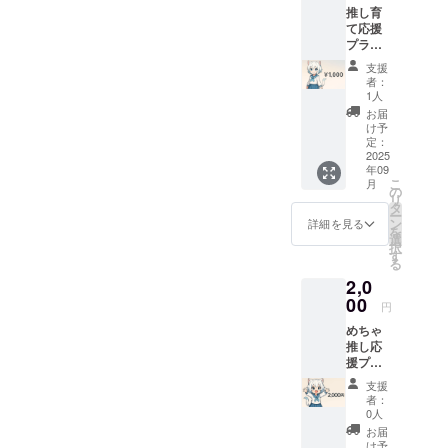
求。
推し育
成・画
て応援
像編集
企業では数
プラン
など)：
多くの先進
・
月30回
支援
Omniroi
的なプロ
→音
者：
d AIの
声通
1人
ジェクトに
一ヶ月
話：2時
お届
貢献し、最
間利用
間分話
け予
権 →
しかけ
定：
近では非常
文字で
2025
られま
に感情豊か
年09
の会
す（話
こ
月
な音声吹き
話、簡
してい
の
リ
単なタ
ない時
タ
替えシステ
ー
スクの
間・AI
ン
詳細を見る
を
ム
依頼：
の発話
選
択
無制限
「kotonone
は除き
す
る
→ プ
ます）
」の開発
2,0
レミア
(Titan
ム機能
00
円
(画像生
Intelligence
めちゃ
成・画
にて提供)も
推し応
像編集
援プラ
手がけまし
など)：
ン ・
月60回
た。
支援
Omniroi
→音
者：
d AIの
声通
0人
一ヶ月
話：5時
お届
間利用
間分話
け予