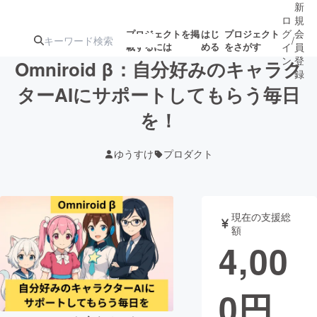
新
ロ
規
グ
会
プロジェクトを掲
はじ
プロジェクト
/
載するには
める
をさがす
イ
員
ン
登
Omniroid β：自分好みのキャラク
録
ターAIにサポートしてもらう毎日
を！
人気のプロ
注目のリ
注目の新着プロ
募集終了が近いプ
もうすぐ公開
ジェクト
ターン
ジェクト
ロジェクト
されます
ゆうすけ
プロダクト
アート・写真
音楽
現在の支援総
テクノロジー・ガジェット
ゲーム・サ
額
4,00
映像・映画
書籍・雑誌
0
円
ビジネス・起業
チャレンジ