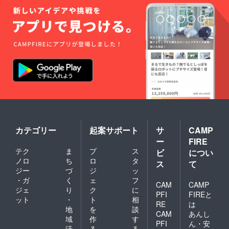
ト設
計、AI
エー
ジェン
ト開発
など
カテゴリー
起案サポート
サ
CAMP
ー
FIRE
テク
ま
プ
ス
ビ
につい
ノロ
ち
ロ
タ
ス
て
ジー
づ
ジ
ッ
・ガ
く
ェ
フ
CAM
CAMP
ジェ
り
ク
に
PFI
FIREと
ット
・
ト
相
RE
は
地
を
談
CAM
あんし
域
作
す
PFI
ん・安
活
る
る