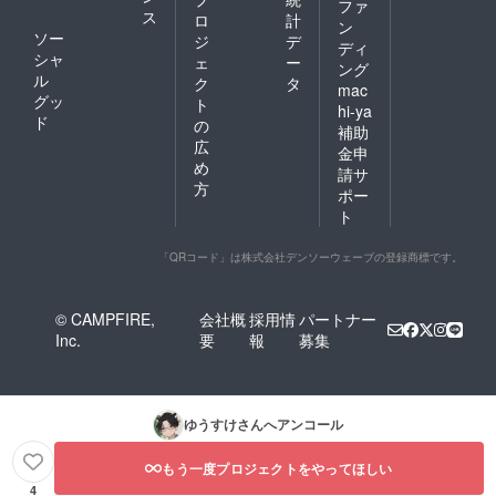
ファ
ス
ロ
計
ン
ソー
ジ
デ
ディ
シャ
ェ
ー
ング
ル
ク
タ
mac
グッ
ト
hi-ya
ド
の
補助
広
金申
め
請サ
方
ポー
ト
「QRコード」は株式会社デンソーウェーブの登録商標です。
© CAMPFIRE,
会社概
採用情
パートナー
Inc.
要
報
募集
ゆうすけ
さんへアンコール
もう一度プロジェクトをやってほしい
4