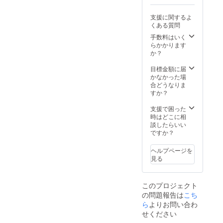
ます
（話し
支援に関するよ
ていな
くある質問
い時
間・AI
手数料はいく
の発話
らかかります
は除き
か？
ます）
・7月ス
目標金額に届
タート
かなかった場
予定の
合どうなりま
先行
すか？
ベータ
テスト
支援で困った
参加権
時はどこに相
・AIに
談したらいい
関する
ですか？
1on1コ
ンサル
ヘルプページを
ティン
見る
グ（60
分／オ
ンライ
このプロジェクト
ン）
の問題報告は
→ 実施
こち
予定：
ら
よりお問い合わ
2025年
せください
6月以