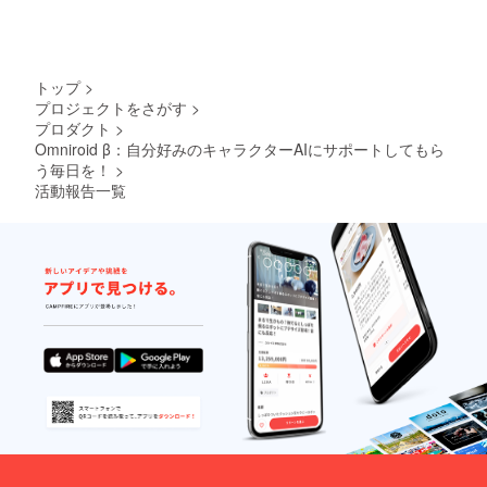
降。オ
ンライ
ン、
Zoomま
たは
トップ
>
Google
プロジェクトをさがす
>
Meetを
プロダクト
>
使用。
詳細は
Omniroid β：自分好みのキャラクターAIにサポートしてもら
メッ
う毎日を！
>
セージ
活動報告一覧
機能で
調整い
たしま
す。有
効期限
2025年
12月ま
で。
→ 対応
内容：
画像生
成、音
声合
成、
LLM応
用、プ
ロンプ