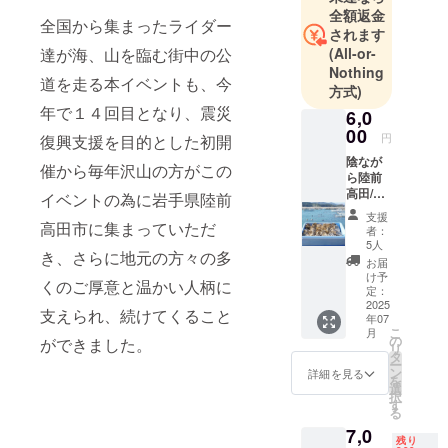
全額返金
全国から集まったライダー
されます
達が海、山を臨む街中の公
(All-or-
Nothing
道を走る本イベントも、今
方式)
年で１４回目となり、震災
6,0
00
円
復興支援を目的とした初開
陰なが
催から毎年沢山の方がこの
ら陸前
高田/大
イベントの為に岩手県陸前
船渡 応
支援
援プラ
高田市に集まっていただ
者：
ン 現地
5人
き、さらに地元の方々の多
には行
お届
かず、
け予
くのご厚意と温かい人柄に
陸前高
定：
田産/大
2025
支えられ、続けてくること
年07
船渡産
こ
月
牡蠣食
の
ができました。
リ
べ比べ
タ
ー
セット
ン
詳細を見る
を
・名
選
択
称：冷
す
る
凍殻付
7,0
き牡蠣
残り