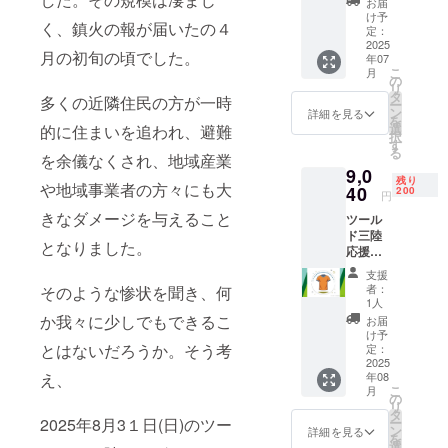
は必ず
お届
デュー
お届け
け予
く、鎮火の報が届いたの４
ロレー
定：
のリ
ス120分
2025
ターン
月の初旬の頃でした。
年07
感謝の
に貼付
こ
月
気持ち
の
された
リ
を込め
タ
ラベル
多くの近隣住民の方が一時
ー
て、 通
ン
や注意
詳細を見る
を
常参加
選
的に住まいを追われ、避難
書きを
択
料から
す
ご確認
る
２０％
を余儀なくされ、地域産業
くださ
9,0
引きで
い。」
残り
や地域事業者の方々にも大
ご参加
40
200
円
いただ
きなダメージを与えること
ツール
けま
ド三陸
す。
となりました。
応援プ
ラン
支援
ツー
者：
そのような惨状を聞き、何
ル・
1人
ド・三
か我々に少しでもできるこ
お届
陸 誰で
け予
もなん
とはないだろうか。そう考
定：
でもエ
2025
え、
年08
ン
こ
月
デュー
の
リ
ロレー
タ
2025年8月3１日(日)のツー
ー
ス 60分
ン
詳細を見る
を
通常価
選