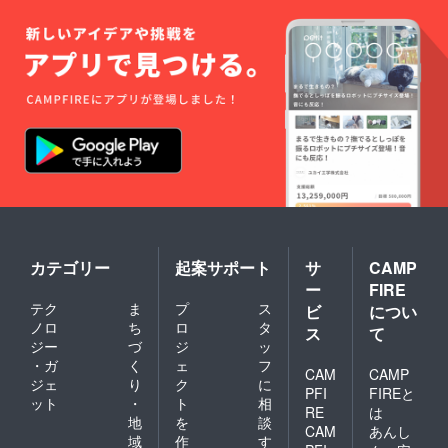
カテゴリー
起案サポート
サ
CAMP
ー
FIRE
テク
ま
プ
ス
ビ
につい
ノロ
ち
ロ
タ
ス
て
ジー
づ
ジ
ッ
・ガ
く
ェ
フ
CAM
CAMP
ジェ
り
ク
に
PFI
FIREと
ット
・
ト
相
RE
は
地
を
談
CAM
あんし
域
作
す