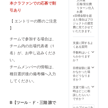
本クラファンでの応募で割
広報/宣伝費
リターン仕入
引あり
れ費
※目標金額を超
えた場合はプロ
【 エントリーの際のご注意
ジェクトの運営
費に充てさせて
】
いただきます。
チームで参加する場合は、
支援に関するよ
チーム内の出場代表者（1
くある質問
名）が、お申し込みくださ
手数料はいく
らかかります
い。
か？
チームメンバーの情報は、
目標金額に届
かなかった場
種目選択後の備考欄へ入力
合どうなりま
すか？
してください。
支援で困った
時はどこに相
談したらいい
ですか？
B【ツール・ド・三陸 誰で
ヘルプページを