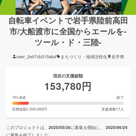
自転車イベントで岩手県陸前高田
市/大船渡市に全国からエールを-
ツール・ド・三陸-
user_2e97cb315ab4
まちづくり・地域活性化
岩手県
現在の支援総額
153,780
円
終了
15
%達成
目標金額
1,000,000
円
支援者数
17
人
このプロジェクトは、
2025/05/26
に募集を開始し、
2025/06/24
に募集を終了しました