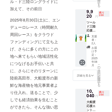
ル・ド三陸ロングライドに
択
格も２
す
る
０％引
加えて、その前日
9,9
き＋ク
残り
ラファ
20
200
円
ンオリ
2025年8月30日(土)に、エン
ツール
ジナル
ド三陸
デューロレース（時間耐久
デザイ
応援プ
ンTシャ
周回レース）をクラウド
ラン
ツ
支援
ツー
者：
ファンディングにて立ち上
ル・
2人
ド・三
お届
げ、さらに多くの方にこの
陸 エン
け予
デュー
定：
地へ来てもらい地域活性化
ロレー
2025
年08
ス120分
につなげるお手伝いと共
こ
月
通常価
の
リ
に、さらにそのリターンに
格も２
タ
ー
０％引
ン
詳細を見る
を
陸前高田市、大船渡市の新
き＋ク
選
択
ラファ
す
鮮な海産物を地元事業者よ
る
ンオリ
10,
ジナル
り仕入れ、送ることで、少
残り
デザイ
040
200
円
ンTシャ
しでも経済効果を生むこと
大船渡
ツ
応援エ
ができたら。そんな強い思
ント