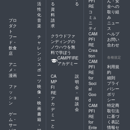
PFI
ん・安
活
る
る
RE
全への
性
資
コ
取り組
化
料
ミュ
み
プロ
音
請
ニ
ニュー
ダク
楽
求
ティ
ス
ト
CAM
ヘルプ
クラウドファ
フー
チ
PFI
お問い
ンディングの
ド・
ャ
RE
合わせ
ノウハウを無
飲食
レ
Crea
料で学ぼう
店
ン
tion
各種規定
CAMPFIRE
ジ
CAM
アカデミー
アニ
ス
利用規
PFI
メ・
ポ
約
RE
漫画
ー
CA
説
細則
for
ツ
MP
明
プライ
Soci
ファ
映
FI
会
バシー
al
ッ
像
RE
・
ポリ
Goo
ショ
・
ア
相
シー
d
ン
映
カ
談
特定商
CAM
画
デ
会
取引法
PFI
ゲー
書
ミ
に基づ
RE
ム・
籍
ー
く表記
for
サー
・
と
情報セ
Ente