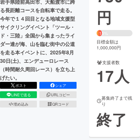
岩手県陸前高田市、大船渡市に跨
円
る長距離コースを自転車で走る。
まちづくり・地域活性化
今年で１４回目となる地域支援型
サイクリングイベント「ツール・
CAMPFIRE for Social Good
CAMPFIRE Creation
15%
ド・三陸」全国から集まったライ
CAMPFIREふるさと納税
machi-ya
コミュニティ
目標金額は
ダー達が海、山を臨む街中の公道
1,000,000円
を走る本イベントに、2025年8月
30日(土)、エンデューロレース
支援者数
17
人
（時間耐久周回レース）を立ち上
げたい。
ポスト
シェア
LINEで送る
URLコピー
募集終了まで残
り
埋め込み
QRコード
終了