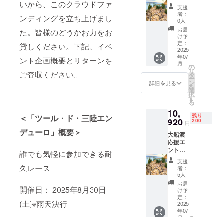
いから、このクラウドファ
リープ
支援
ラン
者：
ンディングを立ち上げまし
ツー
0人
ル・
お届
た。皆様のどうかお力をお
ド・三
け予
陸 誰で
定：
貸しください。下記、イベ
もなん
2025
年07
でもエ
ント企画概要とリターンを
こ
月
ン
の
リ
ご査収ください。
デュー
タ
ー
ロレー
ン
詳細を見る
を
ス 60分
選
択
通常価
す
る
格の２
10,
０％引
残り
＜「ツール・ド・三陸エン
き＋陸
920
200
円
前高田
デューロ」概要＞
大船渡
産・大
応援エ
船渡産
ント
牡蠣
誰でも気軽に参加できる耐
リープ
計１ｋ
支援
ラン
ｇ ・名
久レース
者：
ツー
称：冷
5人
ル・
凍殻付
お届
開催日： 2025年8月30日
ド・三
き牡蠣
け予
陸 エン
（加熱
定：
(土)※雨天決行
デュー
2025
用） ・
年07
ロレー
原材料