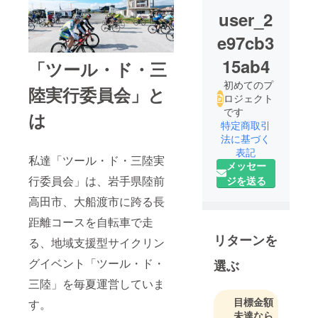
user_2
e97cb3
15ab4
「ツール・ド・三
初めてのプ
陸実行委員会」と
ロジェクト
です
は
特定商取引
法に基づく
表記
私達「ツール・ド・三陸実
メッセー
行委員会」は、岩手県陸前
ジを送る
高田市、大船渡市に跨る長
距離コースを自転車で走
リターンを
る、地域支援型サイクリン
グイベント「ツール・ド・
選ぶ
三陸」を毎夏運営していま
目標金額
す。
未達なら