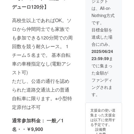
ジェクト
保存
名 ・
ターン
デューロ120分】
「原材
ゼッケ
に貼付
は、All-or-
料及び
ン ・ス
された
Nothing方式
添加物
タート
ラベル
高校生以上であればOK。ソ
等の食
バナー
や注意
です。
品表示
・ノボ
書きを
ロから仲間同士でも家族で
目標金額を
はお届
リ旗 ・
ご確認
け商品
優勝者
くださ
達成した場
も参加できる120分間での周
のラベ
記念
い。」
合にのみ、
ルに表
品 等
回数を競う耐久レース。 1
記され
への企
2025/06/24
チーム５名まで。 基本自転
ます。
業、団
23:59:59
ま
商品開
体名を
車の車種指定なし(電動アシ
封前に
冠しま
でに集まっ
は必ず
す。
スト可)
た金額が
お届け
のリ
ファンディ
ただし、公道の通行を認め
ターン
ングされま
に貼付
られた道路交通法上の普通
された
す。
ラベル
自転車に限ります。※小型特
や注意
定原付は不可
書きを
支援金の使い道
ご確認
集まった支援金
くださ
通常参加料金： 一般／1
は以下に使用す
い。」
る予定です。
名・・￥9,900
設備費
人件費