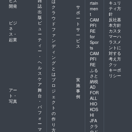
ビス
雑
は
キュリ
rtain
開発
誌
ク
サ
ティ方
men
出
ラ
ポ
針
t
版
ウ
ー
反社基
CAM
ビジ
ビ
ド
ト
本方針
PFI
ネ
ュ
フ
サ
カスタ
RE
ス・
ー
ァ
ー
マーハ
for
起業
テ
ン
ビ
ラスメ
Spor
ィ
デ
ス
ントに
ts
ー
ィ
対する
CAM
・
ン
考え方
PFI
ヘ
グ
クッ
RE
ル
と
キーポ
ふる
ス
は
リシー
さと
ケ
プ
実
納税
ア
ロ
施
AD
アー
舞
ジ
事
FOR
ト・
台
ェ
例
ALL
写真
・
ク
HIO
パ
ト
KOS
フ
の
HI
ォ
作
JFA
ー
り
クラ
マ
方
ウド