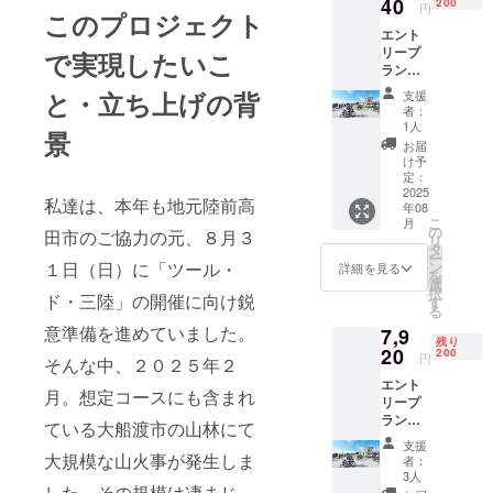
（加熱
40
200
円
このプロジェクト
用） ・
エント
原材料
リープ
名：真
で実現したいこ
ラン
牡蠣
ツー
（岩手
と・立ち上げの背
支援
ル・
県産）
者：
ド・三
・内容
1人
景
陸 誰で
量：１
お届
もなん
キロ ・
け予
でもエ
保存方
定：
ン
2025
法：-１
私達は、本年も地元陸前高
年08
デュー
８℃以
こ
月
ロレー
下にて
の
田市のご協力の元、８月３
リ
ス 60分
保存
タ
ー
感謝の
「原材
１日（日）に「ツール・
ン
詳細を見る
を
気持ち
料及び
選
択
ド・三陸」の開催に向け鋭
を込め
添加物
す
る
て、 通
等の食
意準備を進めていました。
7,9
常参加
品表示
残り
料から
20
はお届
200
円
そんな中、２０２５年２
２０％
け商品
エント
引きで
のラベ
月。想定コースにも含まれ
リープ
ご参加
ルに表
ラン
いただ
記され
ている大船渡市の山林にて
ツー
けま
ます。
支援
ル・
す。
大規模な山火事が発生しま
商品開
者：
ド・三
封前に
3人
した。その規模は凄まじ
陸 エン