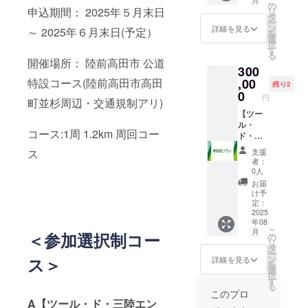
こ
月
ス120分
名：真
の
申込期間： 2025年５月末日
リ
通常価
牡蠣
タ
ー
格の２
（岩手
ン
詳細を見る
～ 2025年６月末日(予定）
を
０％引
県産）
選
択
き＋陸
・内容
す
る
前高田
量：１
開催場所： 陸前高田市 公道
300
産・大
キロ ・
船渡産
特設コース(陸前高田市高田
,00
保存方
残り2
牡蠣
法：-１
0
円
町並杉周辺・交通規制アリ)
計１ｋ
８℃以
ｇ ・名
【ツー
下にて
称：冷
ル・
保存
コース:1周 1.2km 周回コー
凍殻付
ド・三
「原材
き牡蠣
陸エン
料及び
ス
支援
（加熱
デュー
添加物
者：
用） ・
ロレー
等の食
0人
原材料
ス 冠協
品表示
お届
名：真
賛プラ
はお届
け予
牡蠣
ン】
け商品
定：
（岩手
ツー
2025
のラベ
年08
県産）
ル・
ルに表
こ
月
＜参加選択制コー
・内容
ド・三
記され
の
リ
量：１
陸エン
ます。
タ
ー
キロ ・
デュー
商品開
ン
ス＞
詳細を見る
を
保存方
ロレー
封前に
選
択
法：-１
スにお
は必ず
す
る
８℃以
ける ・
お届け
このプロ
下にて
レース
A【ツール・ド・三陸エン
のリ