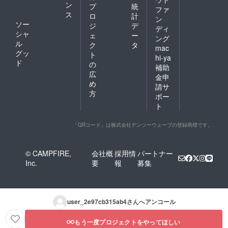
ン
プ
統
ファ
ス
ロ
計
ン
ソー
ジ
デ
ディ
シャ
ェ
ー
ング
ル
ク
タ
mac
グッ
ト
hi-ya
ド
の
補助
広
金申
め
請サ
方
ポー
ト
「QRコード」は株式会社デンソーウェーブの登録商標です。
© CAMPFIRE,
会社概
採用情
パートナー
Inc.
要
報
募集
user_2e97cb315ab4
さんへアンコール
もう一度プロジェクトをやってほしい