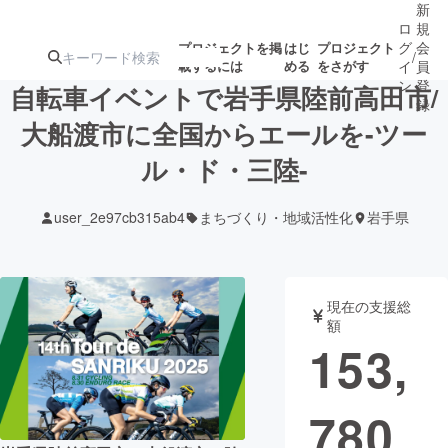
新
ロ
規
グ
会
プロジェクトを掲
はじ
プロジェクト
/
載するには
める
をさがす
イ
員
ン
登
自転車イベントで岩手県陸前高田市/
録
大船渡市に全国からエールを-ツー
ル・ド・三陸-
人気のプロ
注目のリ
注目の新着プロ
募集終了が近いプ
もうすぐ公開
ジェクト
ターン
ジェクト
ロジェクト
されます
user_2e97cb315ab4
まちづくり・地域活性化
岩手県
アート・写真
音楽
現在の支援総
テクノロジー・ガジェット
ゲーム・サ
額
153,
映像・映画
書籍・雑誌
780
ビジネス・起業
チャレンジ