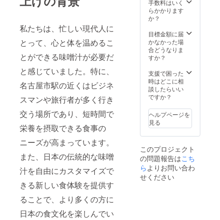
上げの背景
手数料はいく
らかかります
か？
私たちは、忙しい現代人に
目標金額に届
とって、心と体を温めるこ
かなかった場
合どうなりま
とができる味噌汁が必要だ
すか？
と感じていました。特に、
支援で困った
時はどこに相
名古屋市駅の近くはビジネ
談したらいい
ですか？
スマンや旅行者が多く行き
交う場所であり、短時間で
ヘルプページを
見る
栄養を摂取できる食事の
ニーズが高まっています。
このプロジェクト
また、日本の伝統的な味噌
の問題報告は
こち
ら
よりお問い合わ
汁を自由にカスタマイズで
せください
きる新しい食体験を提供す
ることで、より多くの方に
日本の食文化を楽しんでい