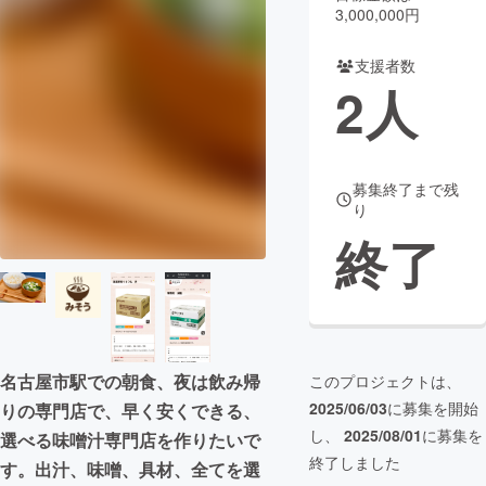
3,000,000円
まちづくり・地域活性化
支援者数
2
人
CAMPFIRE for Social Good
CAMPFIRE Creation
CAMPFIREふるさと納税
machi-ya
コミュニティ
募集終了まで残
り
終了
名古屋市駅での朝食、夜は飲み帰
このプロジェクトは、
2025/06/03
に募集を開始
りの専門店で、早く安くできる、
し、
2025/08/01
に募集を
選べる味噌汁専門店を作りたいで
終了しました
す。出汁、味噌、具材、全てを選