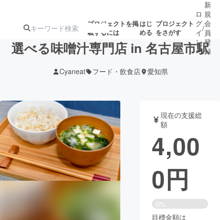
新
ロ
規
グ
会
プロジェクトを掲
はじ
プロジェクト
/
載するには
める
をさがす
イ
員
ン
登
選べる味噌汁専門店 in 名古屋市駅
録
Cyaneat
フード・飲食店
愛知県
人気のプロ
注目のリ
注目の新着プロ
募集終了が近いプ
もうすぐ公開
ジェクト
ターン
ジェクト
ロジェクト
されます
現在の支援総
額
アート・写真
音楽
4,00
テクノロジー・ガジェット
ゲーム・サ
0
円
映像・映画
書籍・雑誌
0%
ビジネス・起業
チャレンジ
目標金額は