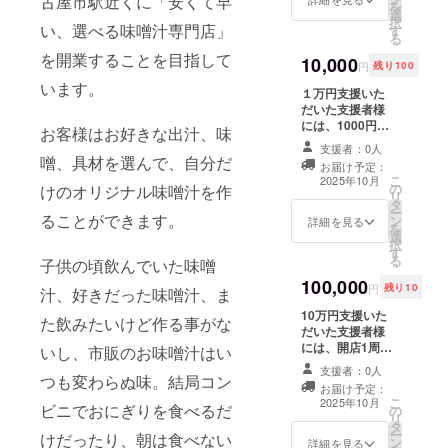
古屋市駅近くに「安くて早
を
選
します。 掲載時
択
い、選べる味噌汁専門店」
す
に使わせていた
る
だくお名前を備
を開業することを目指して
10,000
考欄にご記載く
円
残り100
ださい
います。
１万円支援いた
だいた支援者様
には、1000円の
お客様はお好きな出汁、味
リターンとは別
支援者：0人
に、お味噌汁の
噌、具材を選んで、自分だ
お届け予定：
提供券30食分を
こ
2025年10月
の
けのオリジナル味噌汁を作
お送り致しま
リ
タ
す。 (期限は２０
ー
ることができます。
ン
２６年１０月ま
詳細を見る
を
選
でとなります)
択
す
る
子供の頃飲んでいた味噌
100,000
円
残り10
汁、好きだった味噌汁、ま
10万円支援いた
た飲みたいけど作る事がな
だいた支援者様
には、開店1周年
いし、市販のお味噌汁はい
までの期間、お
支援者：0人
つも変わらぬ味。結局コン
味噌汁をお名前
お届け予定：
のみでご利用い
こ
2025年10月
ビニでおにぎりを食べるだ
の
ただく権利をお
リ
タ
渡しします。
ー
けだったり、朝は食べない
ン
詳細を見る