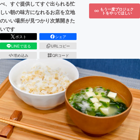
べ、すぐ提供してすぐ出られる忙
もう一度プロジェク
しい朝の味方になれるお店を立地
トをやってほしい
のいい場所が見つかり次第開きた
いです
ポスト
シェア
LINEで送る
URLコピー
埋め込み
QRコード