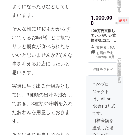
を
選
ようになったりなどしてし
択
す
る
まいます。
1,000,00
残り1
0
円
そんな朝に10秒もかからず
100万円支援し
ていただいた支
出てくるお味噌汁とご飯で
援者様には、お
好きな主要都市
サッと朝食が食べられたら
支援者：0人
駅でのフラン
お届け予定：
いいと思いませんか?そんな
チャイズオープ
こ
2025年10月
の
ンをして頂ける
リ
事を叶えるお店にしたいと
タ
権利と共に、フ
ー
ン
ランチャイズ費
詳細を見る
を
思います。
選
を開店時よる30
択
す
年間半額とさせ
る
ていただきま
このプロ
実際に早く出る仕組みとし
す。(各駅1店舗
ジェクト
までとさせてい
ては、3種類の出汁を沸かし
ただくので、早
は、All-or-
ておき、3種類の味噌を入れ
い者勝ちです。)
Nothing方式
たおわんを用意しておきま
です。
す。
目標金額を
達成した場
あとはそれを言われた組み
合にのみ、