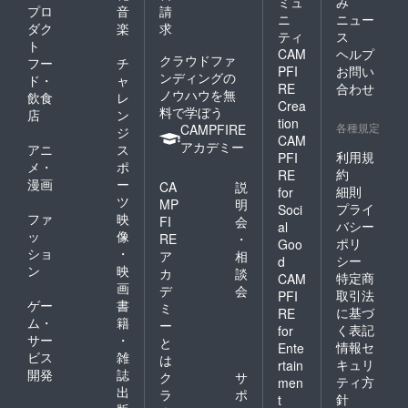
ミュ
み
プロ
音
請
ニ
ニュー
ダク
楽
求
ティ
ス
ト
CAM
ヘルプ
クラウドファ
フー
チ
PFI
お問い
ンディングの
ド・
ャ
RE
合わせ
ノウハウを無
飲食
レ
Crea
料で学ぼう
店
ン
tion
各種規定
CAMPFIRE
ジ
CAM
アカデミー
アニ
ス
利用規
PFI
メ・
ポ
約
RE
漫画
ー
CA
説
細則
for
ツ
MP
明
プライ
Soci
ファ
映
FI
会
バシー
al
ッ
像
RE
・
ポリ
Goo
ショ
・
ア
相
シー
d
ン
映
カ
談
特定商
CAM
画
デ
会
取引法
PFI
ゲー
書
ミ
に基づ
RE
ム・
籍
ー
く表記
for
サー
・
と
情報セ
Ente
ビス
雑
は
キュリ
rtain
開発
誌
ク
サ
ティ方
men
出
ラ
ポ
針
t