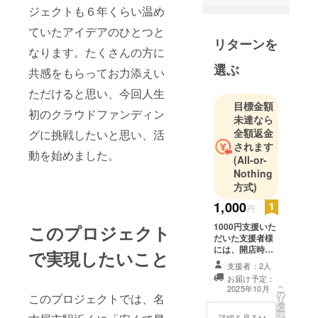
ジェクトも６年くらい温め
ていたアイデアのひとつと
リターンを
なります。たくさんの方に
選ぶ
共感をもらってお力添えい
ただけると思い、今回人生
目標金額
初のクラウドファンディン
未達なら
全額返金
グに挑戦したいと思い、活
されます
動を始めました。
(All-or-
Nothing
方式)
1,000
円
1000円支援いた
このプロジェクト
だいた支援者様
には、開店時、
で実現したいこと
お名前を店前に
支援者：2人
掲示させていた
お届け予定：
だくと共に、お
こ
2025年10月
の
ひとりおひとり
このプロジェクトでは、名
リ
タ
に感謝のメッ
ー
ン
セージを送り致
詳細を見る