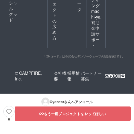
シャ
ェ
ー
ング
ル
ク
タ
mac
グッ
ト
hi-ya
ド
の
補助
広
金申
め
請サ
方
ポー
ト
「QRコード」は株式会社デンソーウェーブの登録商標です。
© CAMPFIRE,
会社概
採用情
パートナー
Inc.
要
報
募集
Cyaneat
さんへアンコール
もう一度プロジェクトをやってほしい
6