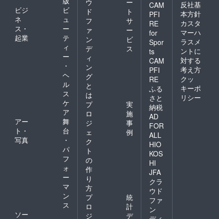
版
ウ
ー
反社基
CAM
ビジ
ビ
ド
ト
本方針
PFI
ネ
ュ
フ
サ
カスタ
RE
ス・
ー
ァ
ー
マーハ
for
起業
テ
ン
ビ
ラスメ
Spor
ィ
デ
ス
ントに
ts
ー
ィ
対する
CAM
・
ン
考え方
PFI
ヘ
グ
クッ
RE
ル
と
キーポ
ふる
ス
は
リシー
さと
ケ
プ
実
納税
ア
ロ
施
AD
アー
舞
ジ
事
FOR
ト・
台
ェ
例
ALL
写真
・
ク
HIO
パ
ト
KOS
フ
の
HI
ォ
作
JFA
ー
り
クラ
マ
方
ウド
ン
プ
統
ファ
ス
ロ
計
ン
ソー
ジ
デ
ディ