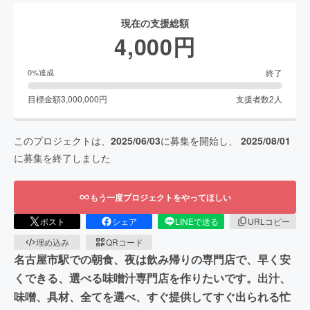
現在の支援総額
4,000
円
終了
0
%達成
目標金額
3,000,000
円
支援者数
2
人
このプロジェクトは、
2025/06/03
に募集を開始し、
2025/08/01
に募集を終了しました
もう一度プロジェクトをやってほしい
ポスト
シェア
LINEで送る
URLコピー
埋め込み
QRコード
名古屋市駅での朝食、夜は飲み帰りの専門店で、早く安
くできる、選べる味噌汁専門店を作りたいです。出汁、
味噌、具材、全てを選べ、すぐ提供してすぐ出られる忙