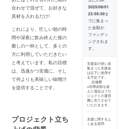
2025/08/01
合わせで混ぜて、お好きな
23:59:59
ま
具材を入れるだけ!
でに集まっ
た金額が
これにより、忙しい朝の時
ファンディ
間や深夜に飲み終えた後の
ングされま
癒しの一杯として、多くの
す。
方に利用していただきたい
と考えています。私の目標
支援金の使い道
集まった支援金
は、迅速かつ安価に、そし
は以下に使用す
る予定です。
て何よりも美味しい味噌汁
設備費
※目標金額を超
を提供することです。
えた場合はプロ
ジェクトの運営
費に充てさせて
いただきます。
プロジェクト立ち
支援に関するよ
くある質問