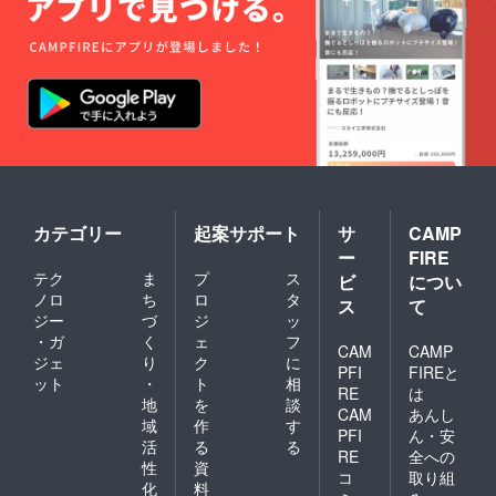
カテゴリー
起案サポート
サ
CAMP
ー
FIRE
テク
ま
プ
ス
ビ
につい
ノロ
ち
ロ
タ
ス
て
ジー
づ
ジ
ッ
・ガ
く
ェ
フ
CAM
CAMP
ジェ
り
ク
に
PFI
FIREと
ット
・
ト
相
RE
は
地
を
談
CAM
あんし
域
作
す
PFI
ん・安
活
る
る
RE
全への
性
資
コ
取り組
化
料