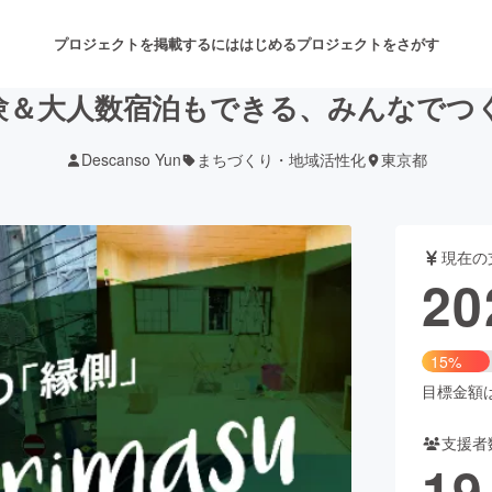
プロジェクトを掲載するには
はじめる
プロジェクトをさがす
験＆大人数宿泊もできる、みんなでつ
Descanso Yun
まちづくり・地域活性化
東京都
注目のリターン
注目の新着プロジェクト
募集終了が近いプロジェクト
も
現在の
音楽
舞台・パフォーマンス
20
ゲーム・サービス開発
フード・飲食店
15%
書籍・雑誌出版
アニメ・漫画
目標金額は1
支援者
チャレンジ
ビューティー・ヘルスケ
19