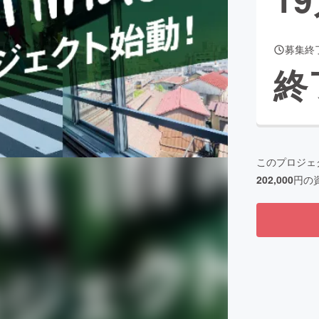
募集終
CAMPFIRE for Social Good
CAMPFIRE Creation
終
CAMPFIREふるさと納税
machi-ya
コミュニティ
このプロジェ
202,000
円の