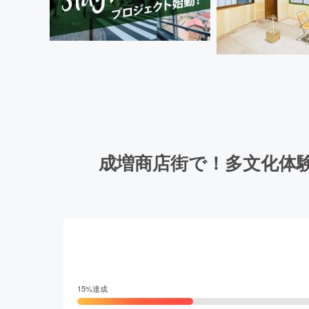
成増商店街で！多文化体
15
%達成