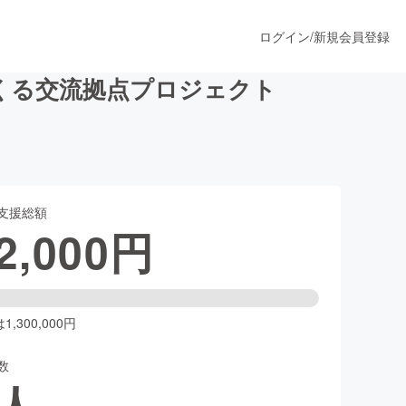
ログイン
/
新規会員登録
くる交流拠点プロジェクト
うすぐ公開されます
支援総額
プロダクト
2,000
円
ファッション
スポーツ
,300,000円
数
ア
ソーシャルグッド
人