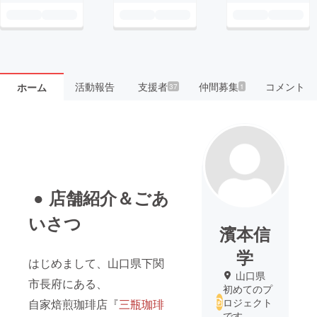
活動報告
支援者
仲間募集
コメント
ホーム
37
1
● 店舗紹介＆ごあ
いさつ
濱本信
学
はじめまして、山口県下関
山口県
市長府にある、
初めてのプ
ロジェクト
自家焙煎珈琲店『
三瓶珈琲
です