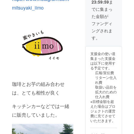
23:59:59
ま
です。
グで支
mitsuyaki_iimo
・現金
援をし
でに集まっ
への交
た旨を
た金額が
換はで
お声掛
きませ
けくだ
ファンディ
ん。お
さい。
ングされま
つりは
・有効
でませ
期間：
す。
ん。 ・
2025年
初回来
7月10
店時に
日〜
支援金の使い道
お渡し
2026年
集まった支援金
いたし
7月31日
は以下に使用す
ます。
までの
る予定です。
スタッ
約1年間
広報/宣伝費
フにク
リターン仕入
ラウド
れ費
珈琲とお芋の組み合わせ
ファン
取扱い品目を
ディン
拡大のための
は、とても相性が良く
グで支
仕入れ費
援をし
※目標金額を超
た旨を
キッチンカーなどでは一緒
えた場合はプロ
お声掛
ジェクトの運営
けくだ
に販売していました。
費に充てさせて
さい。
いただきます。
・有効
期間：
2025年