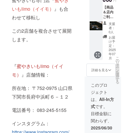
蜜やきいも専門店『
蜜やき
のお買
お渡し
【商品
い物に
いもiimo（イイモ）
』も合
いたし
＆店内
ご利用
ます。
ご利用
わせて移転し
いただ
スタッ
チケッ
けま
フにク
支援
ト】 店
す。複
ラウド
者：
この2店舗を複合させて展開
内でも
数枚の
ファン
0人
商品お
利用が
ディン
お届
します。
買い求
可能で
グで支
け予
めでも
す。 ・
定：
援をし
ご利用
2025
現金へ
た旨を
年07
頂ける
の交換
お声掛
こ
月
チケッ
はでき
の
けくだ
リ
ト
ませ
タ
さい。
『
蜜やきいもiimo（イイ
ー
50,000
ん。お
ン
・有効
詳細を見る
を
円分
モ）
』店舗情報：
つりは
選
期間：
択
（1000
でませ
す
2025年
る
円 × 5０
ん。 ・
7月10
このプロ
所在地： 〒752-0975 山口県
枚） ・
初回来
日〜
ジェクト
全ての
店時に
2026年
下関市長府中浜町６－１２
お買い
お渡し
7月31日
は、
All-In方
物にご
いたし
までの
式
です。
利用い
ます。
約1年間
電話番号： 083-245-5155
ただけ
スタッ
目標金額に
ます。
フにク
関わらず、
複数枚
ラウド
インスタグラム：
の利用
ファン
2025/06/30
が可能
ディン
https://www.instagram.com/