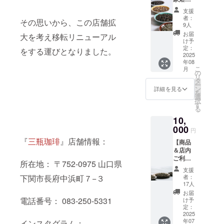
豆】 目
はコー
支援
標額未
ヒーは
者：
その思いから、この店舗拡
達成時
ありま
9人
でも全
せん
お届
大を考え移転リニューアル
員に
が、当
け予
5000円
店では
定：
をする運びとなりました。
分の
2025
焙煎後
年08
コー
約3か月
こ
月
ヒー豆
以内を
の
リ
（粉）
目安に
タ
ー
をリ
してい
ン
詳細を見る
を
ターン
ます。
選
択
致しま
【詳細
す
る
す。 ※
な食品
10,
コー
表示は
ヒー豆
000
商品到
円
（粉）
着時に
『
三瓶珈琲
』店舗情報：
【商品
４００
ご確認
＆店内
ｇ 消
くださ
ご利用
費期限
い】
所在地： 〒752-0975 山口県
チケッ
はコー
2025年
支援
ト】 店
ヒーは
8月のご
下関市長府中浜町７−３
者：
内でも
ありま
支援金
17人
商品お
せん
確認後
お届
買い求
が、当
電話番号： 083-250-5331
に随時
け予
めでも
店では
定：
発送い
ご利用
2025
焙煎後
たしま
年07
インスタグラム：
頂ける
約3か月
す。