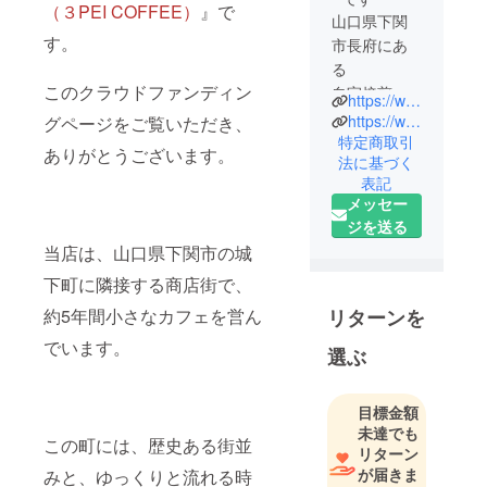
（３PEI COFFEE）
』で
山口県下関
す。
市長府にあ
る
このクラウドファンディン
自家焙煎珈
https://www.instagram.com/3peicoffee
琲店『三瓶
https://www.instagram.com/mitsuyaki_iimo
グページをご覧いただき、
珈琲（３PEI
特定商取引
ありがとうございます。
法に基づく
COFFEE）
表記
』と
メッセー
『蜜やきい
ジを送る
もiimo（イイ
当店は、山口県下関市の城
モ）』の
下町に隣接する商店街で、
オーナーの
濱本信学で
約5年間小さなカフェを営ん
リターンを
す。
でいます。
選ぶ
下関で自営
業をして約
目標金額
２０年にな
未達でも
この町には、歴史ある街並
ります。
リターン
が届きま
みと、ゆっくりと流れる時