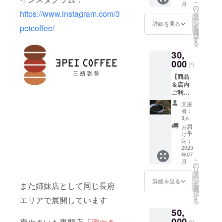
こ
月
チケッ
以内を
の
リ
https://www.instagram.com/3
ト
目安に
タ
ー
10,000
してい
ン
詳細を見る
peicoffee/
を
円分
ます。
選
択
（1000
【詳細
す
る
円 × １
な食品
30,
０枚）
表示は
・全て
000
商品到
円
のお買
着時に
【商品
い物に
ご確認
＆店内
ご利用
くださ
ご利用
いただ
い】
チケッ
けま
2025年
支援
ト】 店
す。複
8月のご
者：
内でも
数枚の
支援金
3人
商品お
利用が
確認後
お届
買い求
可能で
に随時
け予
めでも
す。 ・
定：
発送い
ご利用
2025
現金へ
たしま
年07
頂ける
の交換
す。
こ
月
チケッ
はでき
の
リ
ト
ませ
タ
ー
30,000
ん。お
ン
詳細を見る
また姉妹店として同じ長府
を
円分
つりは
選
択
（1000
でませ
す
エリアで展開しています
る
円 × ３
ん。 ・
50,
０枚）
初回来
・全て
000
店時に
円