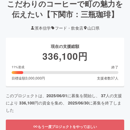
こだわりのコーヒーで町の魅力を
伝えたい【下関市：三瓶珈琲】
濱本信学
フード・飲食店
山口県
現在の支援総額
336,100
円
終了
11
%達成
目標金額
3,000,000
円
支援者数
37
人
このプロジェクトは、
2025/06/01
に募集を開始し、
37
人の支援
により
336,100
円の資金を集め、
2025/06/30
に募集を終了しま
した
もう一度プロジェクトをやってほしい