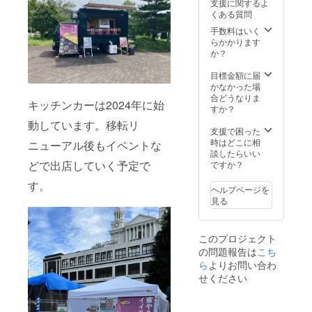
支援に関するよ
7月10
くある質問
日〜
2026年
手数料はいく
7月31日
らかかります
までの
か？
約1年間
目標金額に届
かなかった場
合どうなりま
キッチンカーは2024年に始
すか？
動しています。移転リ
支援で困った
時はどこに相
ニューアル後もイベントな
談したらいい
どで出店していく予定で
ですか？
す。
ヘルプページを
見る
このプロジェクト
の問題報告は
こち
ら
よりお問い合わ
せください