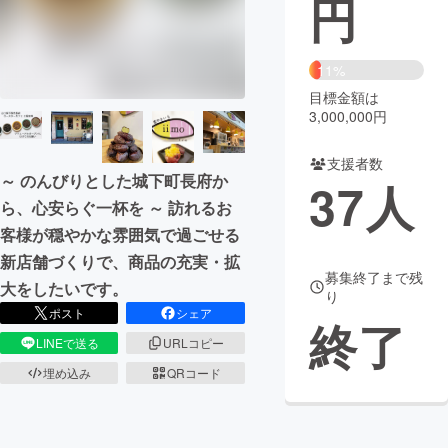
円
まちづくり・地域活性化
11%
目標金額は
CAMPFIRE for Social Good
CAMPFIRE Creation
3,000,000円
CAMPFIREふるさと納税
machi-ya
コミュニティ
支援者数
～ のんびりとした城下町長府か
37
人
ら、心安らぐ一杯を ～ 訪れるお
客様が穏やかな雰囲気で過ごせる
新店舗づくりで、商品の充実・拡
募集終了まで残
大をしたいです。
り
ポスト
シェア
終了
LINEで送る
URLコピー
埋め込み
QRコード