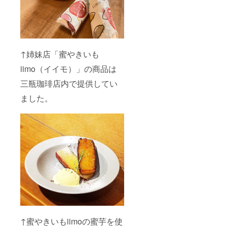
↑姉妹店「蜜やきいも
iimo（イイモ）」の商品は
三瓶珈琲店内で提供してい
ました。
↑蜜やきいもiimoの蜜芋を使