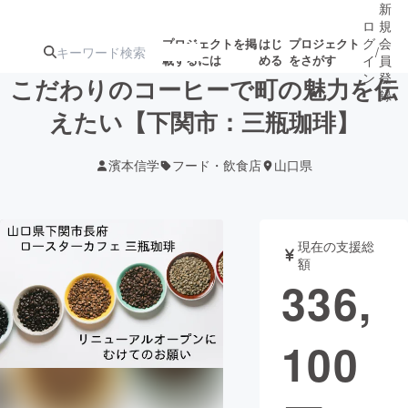
新
ロ
規
グ
会
プロジェクトを掲
はじ
プロジェクト
/
載するには
める
をさがす
イ
員
ン
登
こだわりのコーヒーで町の魅力を伝
録
えたい【下関市：三瓶珈琲】
人気のプロ
注目のリ
注目の新着プロ
募集終了が近いプ
もうすぐ公開
濱本信学
フード・飲食店
山口県
ジェクト
ターン
ジェクト
ロジェクト
されます
アート・写真
音楽
現在の支援総
額
336,
テクノロジー・ガジェット
ゲーム・サ
100
映像・映画
書籍・雑誌
ビジネス・起業
チャレンジ