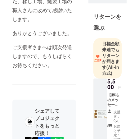
た、鞣し工場、縫製工場の
職人さんに改めて感謝いた
リターンを
します。
選ぶ
ありがとうございました。
目標金額
ご支援者さまへは順次発送
未達でも
リターン
しますので、もうしばらく
が届きま
お待ちください。
す
(All-in
方式)
5,5
00
円
【御礼
のメッ
セー
ジ】 感
シェアして
支援
謝の気
者：
プロジェク
持ちを
0人
込め
トをもっと
お届
て、ユ
け予
応援！
LIN
アスタ
定：
ポ
シ
2025