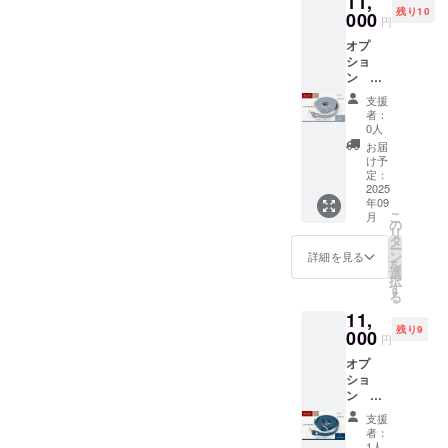
11,
残り10
000
円
オプ
ショ
ン
【専
支援
用】ス
者：
トラッ
0人
プ ＜グ
お届
レー＞
け予
先着１
定：
０名様
2025
年09
限定。
こ
月
の
リ
タ
ー
ン
詳細を見る
を
選
択
す
る
11,
残り9
000
円
オプ
ショ
ン
【専
支援
用】ス
者：
トラッ
1人