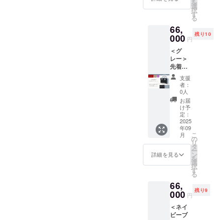
を
ンド
選
択
バッグ
す
る
＞ ★別
66,
売【専
残り10
用】同
000
円
色スト
＜グ
ラップ
レー＞
ありま
先着１
す。 ※
０名様
デニム
支援
限定。
生地の
者：
鹿皮革
素材、
0人
とセル
カラー
お届
ビッチ
は共通
け予
デニム
仕様で
定：
の組み
2025
す。
年09
合わせ
こ
月
が新鮮
の
リ
な＜ハ
タ
ー
ンド
ン
詳細を見る
を
バッグ
選
択
＞ ★別
す
る
売【専
66,
用】同
残り9
色スト
000
円
ラップ
＜ネイ
ありま
ビーブ
す。 ※