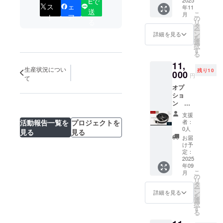
Eで
イル代
ス
ェ
年11
表から
送
こ
月
ト
ア
御礼の
の
る
リ
メッ
タ
ー
セージ
ン
詳細を見る
を
をお送
選
択
りしま
す
る
す。 ★
11,
備考欄
生産状況につい
残り10
には、
000
円
て
＜氏名
オプ
のみ＞
ショ
ご入力
ン
くださ
【専
い。 ★
支援
用】ス
支援完
活動報告一覧を
プロジェクトを
者：
トラッ
了後、
0人
見る
見る
プ ＜ブ
活動報
お届
ラック
告にて
け予
＞先着
ご報告
定：
１０名
2025
しま
年09
様限
す。
こ
月
定。
の
リ
タ
ー
ン
詳細を見る
を
選
択
す
る