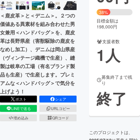
まちづくり・地域活性化
38%
＜鹿皮革＞と＜デニム＞。２つの
目標金額は
価値ある異素材を組み合わせた男
198,000円
CAMPFIRE for Social Good
CAMPFIRE Creation
女兼用＜ハンドバッグ＞を、鹿皮
CAMPFIREふるさと納税
machi-ya
コミュニティ
革は長野県産（害獣駆除の鹿皮を
支援者数
1
人
なめし加工）、デニムは岡山県産
（ヴィンテージ織機で生産）、縫
製は岐阜の工場（有名ブランド製
品も生産）で生産します。プレミ
募集終了まで残
アムな＜ハンドバッグ＞で気分を
り
終了
上げよう！
ポスト
シェア
LINEで送る
URLコピー
埋め込み
QRコード
このプロジェクトは、