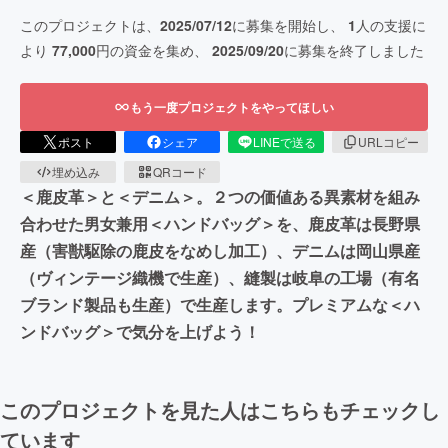
このプロジェクトは、
2025/07/12
に募集を開始し、
1
人の支援に
より
77,000
円の資金を集め、
2025/09/20
に募集を終了しました
もう一度プロジェクトをやってほしい
ポスト
シェア
LINEで送る
URLコピー
埋め込み
QRコード
＜鹿皮革＞と＜デニム＞。２つの価値ある異素材を組み
合わせた男女兼用＜ハンドバッグ＞を、鹿皮革は長野県
産（害獣駆除の鹿皮をなめし加工）、デニムは岡山県産
（ヴィンテージ織機で生産）、縫製は岐阜の工場（有名
ブランド製品も生産）で生産します。プレミアムな＜ハ
ンドバッグ＞で気分を上げよう！
このプロジェクトを見た人はこちらもチェックし
ています