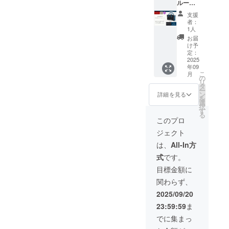
ルー＞
デニム
先着１
生地の
支援
０名様
素材、
者：
限定。
カラー
1人
鹿皮革
は共通
お届
とセル
仕様で
け予
ビッチ
す。
定：
デニム
2025
年09
の組み
こ
月
合わせ
の
リ
が新鮮
タ
ー
な＜ハ
ン
詳細を見る
を
ンド
選
択
バッグ
す
る
＞ ★別
このプロ
売【専
ジェクト
用】同
色スト
は、
All-In方
ラップ
式
です。
ありま
す。 ※
目標金額に
デニム
関わらず、
生地の
素材、
2025/09/20
カラー
23:59:59
ま
は共通
仕様で
でに集まっ
す。