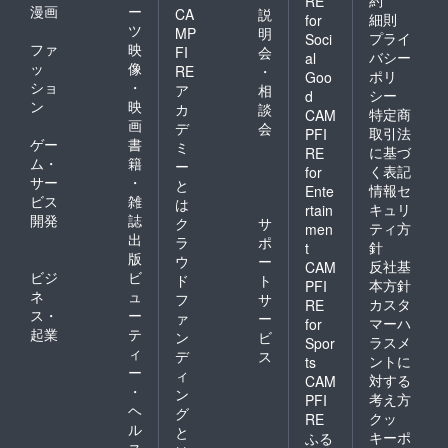
約
RE
漫画
ー
CA
説
細則
for
ツ
MP
明
プライ
Soci
ファ
映
FI
会
バシー
al
ッ
像
RE
・
ポリ
Goo
ショ
・
ア
相
シー
d
ン
映
カ
談
特定商
CAM
画
デ
会
取引法
PFI
ゲー
書
ミ
に基づ
RE
ム・
籍
ー
く表記
for
サー
・
と
情報セ
Ente
ビス
雑
は
キュリ
rtain
開発
誌
ク
サ
ティ方
men
出
ラ
ポ
針
t
版
ウ
ー
反社基
CAM
ビジ
ビ
ド
ト
本方針
PFI
ネ
ュ
フ
サ
カスタ
RE
ス・
ー
ァ
ー
マーハ
for
起業
テ
ン
ビ
ラスメ
Spor
ィ
デ
ス
ントに
ts
ー
ィ
対する
CAM
・
ン
考え方
PFI
ヘ
グ
クッ
RE
ル
と
キーポ
ふる