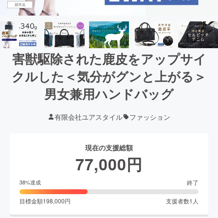
害獣駆除された鹿皮をアップサイ
クルした＜気分がグンと上がる＞
男女兼用ハンドバッグ
有限会社ユアスタイル
ファッション
現在の支援総額
77,000
円
終了
38
%達成
目標金額
198,000
円
支援者数
1
人