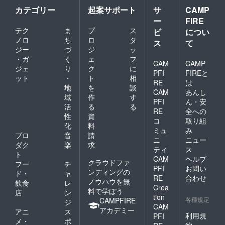
カテゴリー
起案サポート
サ
CAMP
ー
FIRE
テク
ま
プ
ス
ビ
につい
ノロ
ち
ロ
タ
ス
て
ジー
づ
ジ
ッ
・ガ
く
ェ
フ
CAM
CAMP
ジェ
り
ク
に
PFI
FIREと
ット
・
ト
相
RE
は
地
を
談
CAM
あんし
域
作
す
PFI
ん・安
活
る
る
RE
全への
性
資
コ
取り組
化
料
ミュ
み
プロ
音
請
ニ
ニュー
ダク
楽
求
ティ
ス
ト
CAM
ヘルプ
クラウドファ
フー
チ
PFI
お問い
ンディングの
ド・
ャ
RE
合わせ
ノウハウを無
飲食
レ
Crea
料で学ぼう
店
ン
tion
各種規定
CAMPFIRE
ジ
CAM
アカデミー
アニ
ス
利用規
PFI
メ・
ポ