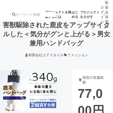
新
ロ
規
グ
会
プロジェクトを掲
はじ
プロジェクト
/
載するには
める
をさがす
イ
員
ン
登
害獣駆除された鹿皮をアップサイク
録
ルした＜気分がグンと上がる＞男女
兼用ハンドバッグ
人気のプロ
注目のリ
注目の新着プロ
募集終了が近いプ
もうすぐ公開
ジェクト
ターン
ジェクト
ロジェクト
されます
有限会社ユアスタイル
ファッション
アート・写真
音楽
現在の支援総
テクノロジー・ガジェット
ゲーム・サ
額
77,0
映像・映画
書籍・雑誌
00
円
ビジネス・起業
チャレンジ