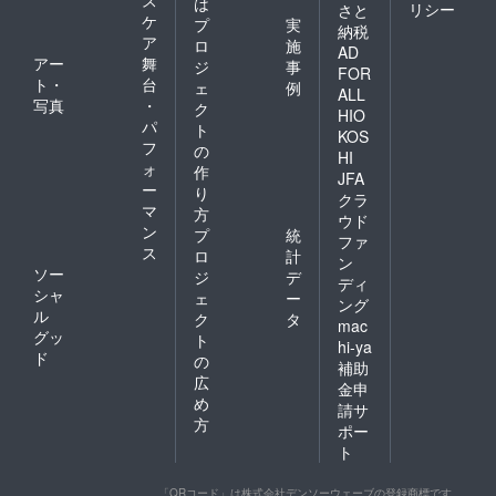
ス
は
リシー
さと
ケ
プ
実
納税
ア
ロ
施
AD
アー
舞
ジ
事
FOR
ト・
台
ェ
例
ALL
写真
・
ク
HIO
パ
ト
KOS
フ
の
HI
ォ
作
JFA
ー
り
クラ
マ
方
ウド
ン
プ
統
ファ
ス
ロ
計
ン
ソー
ジ
デ
ディ
シャ
ェ
ー
ング
ル
ク
タ
mac
グッ
ト
hi-ya
ド
の
補助
広
金申
め
請サ
方
ポー
ト
「QRコード」は株式会社デンソーウェーブの登録商標です。