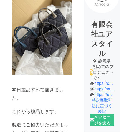
有限会
社ユア
スタイ
ル
静岡県
初めてのプ
ロジェクト
です
https://chicala.net/
https://www.instagram.com/chicala.japan/
本日製品すべて届きまし
https://urstyle.co.jp/
た。
特定商取引
法に基づく
これから検品します。
表記
メッセー
ジを送る
製造にご協力いただきまし