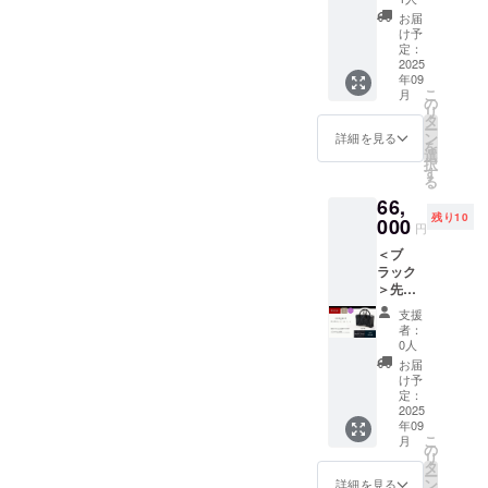
プ ＜ネ
お届
イビー
け予
ブルー
定：
＞先着
2025
年09
１０名
こ
月
様限
の
リ
定。
タ
ー
ン
詳細を見る
を
選
択
す
る
66,
残り10
000
円
＜ブ
ラック
＞先着
１０名
支援
様限
者：
定。 鹿
0人
皮革と
お届
セル
け予
ビッチ
定：
デニム
2025
年09
の組み
こ
月
合わせ
の
リ
が新鮮
タ
ー
な＜ハ
ン
詳細を見る