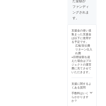
た金額が
ファンディ
ングされま
す。
支援金の使い道
集まった支援金
は以下に使用す
る予定です。
広報/宣伝費
リターン仕入
れ費
※目標金額を超
えた場合はプロ
ジェクトの運営
費に充てさせて
いただきます。
支援に関するよ
くある質問
手数料はいく
らかかります
か？