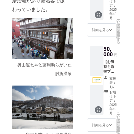
湯治場があり湯治客で賑
前」を
（希望
は別途
け予
要な方
ご記入
者）
となり
定：
わっていました。
向け》
2025
くださ
この
ま
年12
返礼品
い。
度、発
す。
こ
月
のお返
※掲載方
行する
・日
の
リ
しがな
法：文
『木地
程等の
タ
ー
い分、
字の
玩具』
詳細に
ン
詳細を見る
を
いただ
み、ロ
写真集
ついて
選
択
いたご
ゴ／バ
内に、
は、
す
る
支援を
ナーの
支援者
2025年
50,
製作費
掲載は
様のお
10月以
に充て
000
不可。
名前を
降に別
円
させて
◎ポス
掲載し
途ご連
【お気
頂きま
トカー
ます。
絡いた
奥山運七や佐藤周助らがいた
持ち応
す。 ◎
ド（２
掲載
しま
援プラ
お礼の
枚セッ
をご希
す。 ◎
肘折温泉
ン
メール
ト）サ
望され
お礼の
支援
（50,00
◎お名
イン付
る方
メッ
者：
0円）】
前掲載
は、備
セージ
1人
《返礼
（希望
考欄に
◎お名
お届
品が不
者）
「お名
前掲載
け予
要な方
・写
定：
前」を
（希望
向け》
2025
真集内
ご記入
者）
年12
返礼品
に支援
くださ
この
こ
月
のお返
者様の
の
い。
度、発
リ
しがな
お名前
タ
※掲載方
行する
ー
い分、
を掲載
ン
法：文
『木地
詳細を見る
を
いただ
しま
選
字の
玩具』
択
いたご
す。