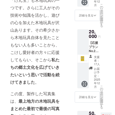
「けん玉」も木地玩具の一
年12
この
こ
月
度、発
の
つです。さらに工人がその
リ
行する
タ
ー
『木地
技術や知識を活かし、遊び
ン
詳細を見る
を
玩具』
選
択
の心を加えた木地玩具が沢
写真集
す
る
内に、
山あります。その希少さか
20,
支援者
様のお
000
円
ら木地玩具自体を見たこと
名前を
【応援
掲載し
もない人も多いことから、
プラン
ます。
No.2】
掲載
こけし愛好者の方々に応援
『木地
をご希
支援
玩具』
してもらい、そこから
私た
望され
者：
写真集
る方
17人
ちの郷土文化を広げていき
◎『木
は、備
お届
地玩
考欄に
け予
たいという思いで活動を続
具』写
「お名
定：
真集 1
2025
前」を
けてきました
。
年12
冊 ＊
ご記入
こ
月
完成次
くださ
の
リ
第、お
い。
タ
この度、製作した写真集
ー
送りし
※掲載方
ン
詳細を見る
を
ます
は、
最上地方の木地玩具を
法：文
選
択
（2025
字の
す
る
まとめた最初で最後の写真
年10月
み、ロ
50,
予定）
ゴ／バ