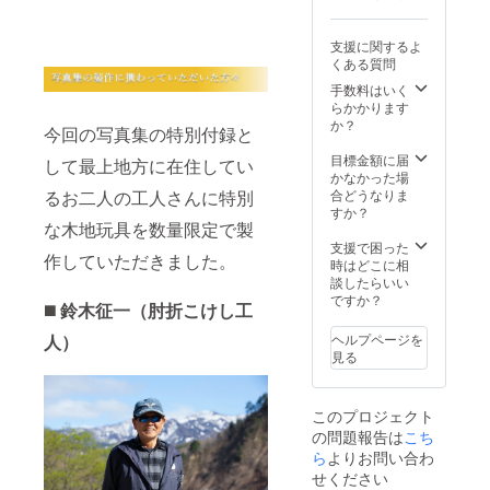
支援に関するよ
くある質問
手数料はいく
らかかります
か？
今回の写真集の特別付録と
目標金額に届
して最上地方に在住してい
かなかった場
合どうなりま
るお二人の工人さんに特別
すか？
な木地玩具を数量限定で製
支援で困った
作していただきました。
時はどこに相
談したらいい
ですか？
◼️
鈴木征一（肘折こけし工
ヘルプページを
人）
見る
このプロジェクト
の問題報告は
こち
ら
よりお問い合わ
せください