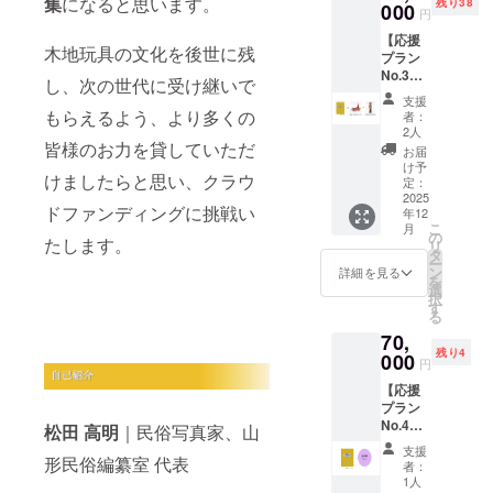
集
になると思います。
残り38
◎お礼
000
ナーの
円
のメッ
掲載は
【応援
セージ
不可。
木地玩具の文化を後世に残
プラン
◎お名
◎ポス
No.3】
前掲載
トカー
し、次の世代に受け継いで
『木地
（希望
ド（２
支援
玩具』
者）
枚セッ
もらえるよう、より多くの
者：
写真集
この
ト）サ
2人
＆オリ
皆様のお力を貸していただ
度、発
イン付
お届
ジナル
行する
け予
けましたらと思い、クラウ
木地玩
『木地
定：
具2体つ
2025
玩具』
ドファンディングに挑戦い
年12
き（鈴
写真集
こ
月
木征一
内に、
の
たします。
リ
氏、小
支援者
タ
ー
林繁男
様のお
ン
詳細を見る
を
氏それ
名前を
選
択
ぞれ１
掲載し
す
る
体ずつ8
ます。
70,
寸）
掲載
残り4
◎『木
000
をご希
円
地玩
望され
【応援
具』写
る方
プラン
真集 1
は、備
No.4】
冊 ＊
考欄に
松田 高明
｜民俗写真家、山
『木地
完成次
「お名
支援
玩具』
形民俗編纂室 代表
第、お
前」を
者：
写真集
送りし
ご記入
1人