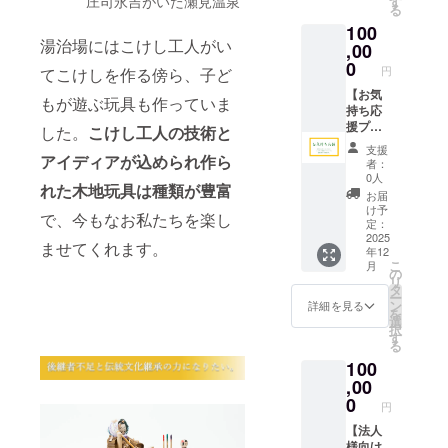
庄司永吉がいた瀬見温泉
す
み、ロ
写真集
る
支援を
掲
ゴ／バ
内に、
100
製作費
載をご
ナーの
支援者
湯治場にはこけし工人がい
に充て
,00
希望さ
掲載は
様のお
させて
れる方
0
不可。
名前を
円
てこけしを作る傍ら、子ど
頂きま
は、備
◎ポス
掲載し
す。 ◎
【お気
考欄に
トカー
ます。
もが遊ぶ玩具も作っていま
お礼の
持ち応
「お名
ド（２
掲載
メール
援プラ
前」を
枚セッ
をご希
した。
こけし工人の技術と
◎お名
ン
ご記入
ト）サ
望され
支援
前掲載
（100,0
アイディアが込められ作ら
くださ
イン付
る方
者：
（希望
00
い。
は、備
0人
れた木地玩具は種類が豊富
者）
円）】
・掲
考欄に
お届
・写
《返礼
載方
「お名
け予
で、今もなお私たちを楽し
真集内
品が不
法：文
定：
前」を
に支援
要な方
2025
字の
ご記入
ませてくれます。
年12
者様の
向け》
み、ロ
くださ
こ
月
お名前
返礼品
ゴ／バ
の
い。
リ
を掲載
のお返
ナーの
タ
※掲載方
ー
しま
しがな
掲載は
ン
法：文
詳細を見る
を
す。
い分、
不可。
選
字の
択
掲
いただ
す
み、ロ
る
載をご
いたご
ゴ／バ
100
希望さ
支援を
ナーの
れる方
製作費
,00
掲載は
は、備
に充て
0
不可。
円
考欄に
させて
◎ポス
「お名
頂きま
【法人
トカー
前」を
す。 ◎
様向け