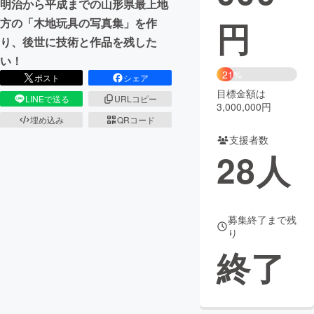
明治から平成までの山形県最上地
円
方の「木地玩具の写真集」を作
まちづくり・地域活性化
り、後世に技術と作品を残した
い！
CAMPFIRE for Social Good
CAMPFIRE Creation
21%
ポスト
シェア
CAMPFIREふるさと納税
machi-ya
コミュニティ
目標金額は
LINEで送る
URLコピー
3,000,000円
埋め込み
QRコード
支援者数
28
人
募集終了まで残
り
終了