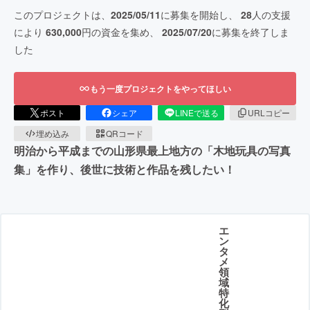
このプロジェクトは、
2025/05/11
に募集を開始し、
28
人の支援
により
630,000
円の資金を集め、
2025/07/20
に募集を終了しま
した
もう一度プロジェクトをやってほしい
ポスト
シェア
LINEで送る
URLコピー
埋め込み
QRコード
明治から平成までの山形県最上地方の「木地玩具の写真
集」を作り、後世に技術と作品を残したい！
エ
ン
タ
メ
領
域
特
化