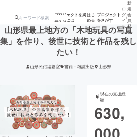
新
ロ
規
グ
会
プロジェクトを掲
はじ
プロジェクト
/
載するには
める
をさがす
イ
員
ン
登
山形県最上地方の「木地玩具の写真
録
集」を作り、後世に技術と作品を残し
たい！
人気のプロ
注目のリ
注目の新着プロ
募集終了が近いプ
もうすぐ公開
ジェクト
ターン
ジェクト
ロジェクト
されます
山形民俗編纂室
書籍・雑誌出版
山形県
アート・写真
音楽
現在の支援総
テクノロジー・ガジェット
ゲーム・サ
額
630,
映像・映画
書籍・雑誌
000
ビジネス・起業
チャレンジ