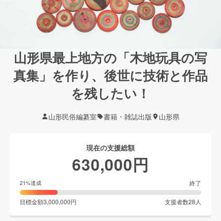
山形県最上地方の「木地玩具の写
真集」を作り、後世に技術と作品
を残したい！
山形民俗編纂室
書籍・雑誌出版
山形県
現在の支援総額
630,000
円
終了
21
%達成
目標金額
3,000,000
円
支援者数
28
人