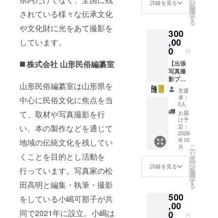
体 ◎お
第、お
玩具』
ン
詳細を見る
を
礼の
送りし
写真集
選
されている様々な伝承文化
択
メッ
ます
内に、
す
る
セージ
（2025
支援者
や文化財に光をあて撮影を
300
◎お名
年12月
様のお
前掲載
予定）
,00
名前を
しています。
（希望
◎出張
掲載し
0
円
者）
写真撮
ます。
◼️ 株式会社 山形民俗編纂室
この
影（10
【出張
掲載
度、発
カッ
写真撮
をご希
行する
ト）
影プラ
望され
山形民俗編纂室は山形県を
『木地
・交
ン
る方
支援
玩具』
通費、
No.2（5
は、備
者：
中心に民俗文化に焦点を当
写真集
宿泊費
0カッ
考欄に
0人
内に、
は別途
ト）】
「お名
お届
て、取材や写真撮影を行
支援者
となり
◎『木
前」を
け予
様のお
ま
地玩
ご記入
定：
い、本の製作などを通じて
名前を
す。
具』写
2026
くださ
年10
掲載し
・日
真集 1
地域の伝統文化を残してい
い。
こ
月
ます。
程等の
冊 ＊
※掲載方
の
リ
くことを目的とし活動を
掲載
詳細に
完成次
法：文
タ
ー
をご希
ついて
第、お
字の
ン
詳細を見る
行っています。写真家の松
を
望され
は、
送りし
み、ロ
選
択
る方
2025年
ます
ゴ／バ
す
田高明と編集・執筆・撮影
る
は、備
10月以
（2025
ナーの
500
考欄に
降に別
年12月
掲載は
をしている小嶋可那子が共
「お名
途ご連
予定）
,00
不可。
前」を
絡いた
◎出張
同で2021年に設立。小嶋は
◎ポス
0
円