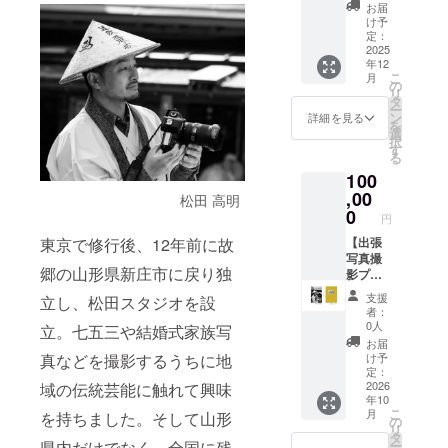
＆オリ
ます
くださ
お届
ジナル
（2025
い。
け予
曼荼羅
年12月
定：
※掲載方
(鈴木征
2025
予定）
法：文
年12
一氏と
◎オリ
字の
こ
月
小林繁
ジナル
の
み、ロ
リ
男氏の
木地玩
タ
ゴ／バ
ー
合作)
具 2体
ン
ナーの
詳細を見る
を
◎『木
つき
選
掲載は
択
地玩
（鈴木
す
不可。
る
具』写
征一
◎ポス
100
真集 1
氏、小
トカー
冊 ＊
,00
林繁男
ド（２
松田 高明
完成次
氏それ
0
枚セッ
円
第、お
ぞれ１
ト）サ
送りし
【出張
東京で修行後、12年前に故
体ずつ8
イン付
ます
写真撮
寸） ◎
郷の山形県新庄市に戻り独
（2025
影プラ
お礼の
年12月
ン
メッ
支援
立し、松田スタジオを設
予定）
No.1（1
セージ
者：
◎オリ
0カッ
◎お名
0人
立。七五三や結婚式家族写
ジナル
ト）】
前掲載
お届
曼荼羅
◎『木
（希望
け予
真などを撮影するうちに地
(鈴木征
地玩
者）
定：
一氏と
具』写
2026
域の伝統芸能に触れて興味
この
年10
小林繁
真集 1
度、発
こ
月
を持ちました。そして山形
男氏の
冊 ＊
行する
の
リ
合作) 1
完成次
『木地
タ
ー
県内だけでなく、全国に残