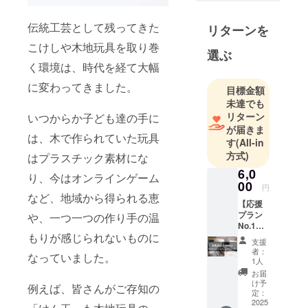
べく、写真
集や書籍の
伝統工芸として残ってきた
リターンを
製作等の活
こけしや木地玩具を取り巻
選ぶ
動を行って
く環境は、時代を経て大幅
います。
に変わってきました。
目標金額
未達でも
リターン
いつからか子ども達の手に
が届きま
は、木で作られていた玩具
す
(All-in
方式)
はプラスチック素材にな
6,0
り、今はオンラインゲーム
00
円
など、地域から得られる恵
【応援
プラン
や、一つ一つの作り手の温
No.1】
もりが感じられないものに
◎お礼
支援
のメッ
者：
なっていました。
セージ
1人
◎お名
お届
前掲載
け予
例えば、皆さんがご存知の
（希望
定：
者）
2025