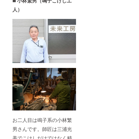
◼️
小林繁男（鳴子こけし工
人）
お二人目は鳴子系の小林繁
男さんです。師匠は三浦光
美でこけしだけではなく精