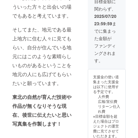
目標金額に
影回数
ういった方々と出会いの場
関わらず、
やカッ
ト数
でもあると考えています。
2025/07/20
等、ご
23:59:59
ま
相談に
そしてまた、地元である最
応じて
でに集まっ
対応い
上地方に住む人々に見ても
た金額が
たしま
す。
ファンディ
らい、自分が住んでいる地
・日
ングされま
程等の
元にはこのような素晴らし
詳細に
す。
ついて
いものがあるということを
は、
地元の人にも広げてもらい
2025年
支援金の使い道
10月以
集まった支援金
たいと願っています。
降に別
は以下に使用す
途ご連
る予定です。
絡いた
東北の自然が育んだ技術や
人件費
しま
広報/宣伝費
す。
作品が無くなりそうな現
リターン仕入
れ費
在、後世に伝えたいと思い
※目標金額を超
えた場合はプロ
写真集を作製します！
ジェクトの運営
費に充てさせて
いただきます。