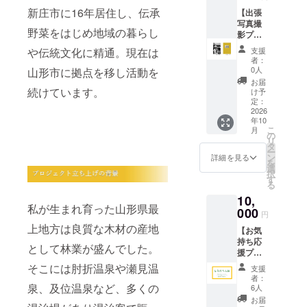
ご記入
しま
写真撮
トカー
新庄市に16年居住し、伝承
くださ
す。 ◎
影（50
【出張
ド（２
い。
お礼の
カッ
写真撮
枚セッ
野菜をはじめ地域の暮らし
※掲載方
メッ
ト）
影プラ
ト）サ
法：文
セージ
・交
ン
イン付
支援
や伝統文化に精通。現在は
字の
◎お名
通費、
No.3（1
者：
み、ロ
前掲載
宿泊費
00カッ
0人
山形市に拠点を移し活動を
ゴ／バ
（希望
は別途
ト）】
お届
ナーの
者）
となり
◎『木
続けています。
け予
掲載は
この
ま
地玩
定：
不可。
度、発
す。
具』写
2026
年10
◎ポス
行する
・日
真集 1
こ
月
トカー
『木地
程等の
冊 ＊
の
リ
ド（２
玩具』
詳細に
完成次
タ
ー
枚セッ
写真集
ついて
第、お
ン
詳細を見る
を
ト）サ
内に、
は、
送りし
選
択
イン付
支援者
2025年
ます
す
る
様のお
10月以
（2025
10,
名前を
降に別
年12月
私が生まれ育った山形県最
掲載し
途ご連
予定）
000
円
ます。
絡いた
◎出張
上地方は良質な木材の産地
【お気
掲載
しま
写真撮
持ち応
をご希
す。 ◎
影（100
として林業が盛んでした。
援プラ
望され
お礼の
カッ
ン
る方
メッ
ト）
そこには肘折温泉や瀬見温
支援
（10,00
は、備
セージ
・交
者：
0円）】
考欄に
◎お名
通費、
泉、及位温泉など、多くの
6人
《返礼
「お名
前掲載
宿泊費
お届
品が不