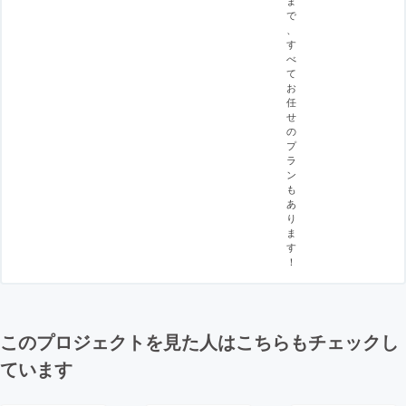
で
、
す
べ
て
お
任
せ
の
プ
ラ
ン
も
あ
り
ま
す
！
このプロジェクトを見た人はこちらもチェックし
ています