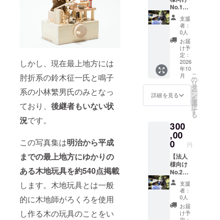
ド（２
ご記入
お礼の
No.1】
枚セッ
くださ
メール
出張撮
ト）サ
支援
い。
◎お名
影（50
イン付
者：
・掲
前掲載
カット
0人
載方
（希望
まで）
お届
法：文
者）
◎お礼
け予
字の
・写
のメッ
定：
み、ロ
真集内
セージ
2026
しかし、現在最上地方には
年10
ゴ／バ
に支援
◎出張
こ
月
肘折系の鈴木征一氏と鳴子
ナーの
者様の
写真撮
の
リ
掲載は
お名前
影（50
タ
系の小林繁男氏のみとなっ
ー
不可。
を掲載
カット
ン
詳細を見る
を
しま
まで）
選
ており、
後継者もいない状
択
す。
・交
す
る
掲
通費、
況
です。
300
載をご
宿泊費
希望さ
は別途
,00
れる方
となり
この写真集は
明治から平成
0
円
は、備
ま
までの最上地方にゆかりの
考欄に
す。
【法人
「お名
・撮
様向け
ある木地玩具を約540点掲載
前」を
影回数
No.2】
ご記入
やカッ
出張撮
支援
します。木地玩具とは一般
くださ
ト数
影（150
者：
い。
等、ご
カット
0人
的に木地師がろくろを使用
・掲
相談に
まで）
お届
載方
応じて
◎お礼
し作る木の玩具のことをい
け予
法：文
対応い
のメッ
定：