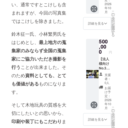
い、通常ですとこけしも含
字の
たしま
セージ
2026
年10
み、ロ
す。
◎出張
こ
月
まれますが、今回の写真集
ゴ／バ
・日
写真撮
の
リ
ナーの
程等の
影（150
タ
ではこけしを除きました。
ー
掲載は
詳細に
カット
ン
詳細を見る
を
不可。
ついて
まで）
選
択
は、
・交
す
鈴木征一氏、小林繁男氏を
る
2025年
通費、
500
10月以
宿泊費
はじめとし、
最上地方の蒐
降に別
は別途
,00
途ご連
となり
集家のみならず全国の蒐集
0
円
絡いた
ま
家にご協力いただき
撮影を
しま
す。
【法人
す。
・撮
様向け
行う
ことが出来ました。そ
影回数
No.3】
やカッ
出張撮
のため
資料としても、とて
支援
ト数
影（250
者：
等、ご
カット
0人
も価値がある
ものになりま
相談に
まで）
お届
応じて
◎お礼
す。
け予
対応い
のメッ
定：
たしま
セージ
2026
年10
そして木地玩具の質感を大
す。
◎出張
こ
月
・日
写真撮
の
リ
切にしたいとの思いから、
程等の
影（250
タ
ー
詳細に
カット
ン
詳細を見る
印刷や装丁にもこだわり
ま
を
ついて
まで）
選
択
は、
・交