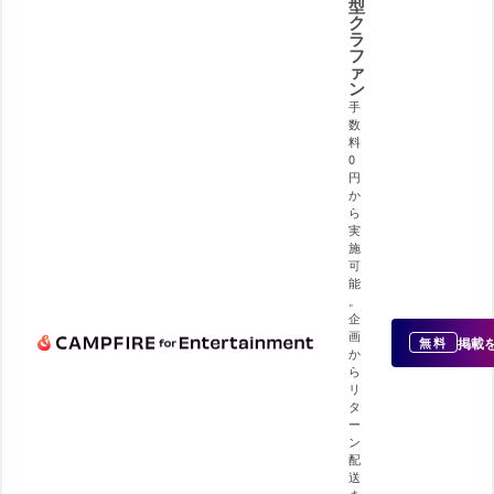
型
ク
ラ
フ
ァ
ン
手
数
料
0
円
か
ら
実
施
可
能
。
企
画
掲載
無料
か
ら
リ
タ
ー
ン
配
送
ま