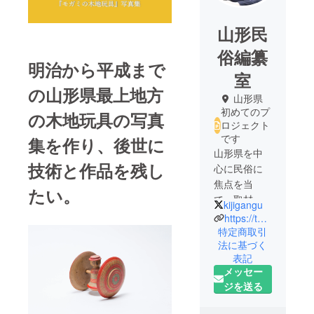
山形民
俗編纂
明治から平成まで
室
の山形県最上地方
山形県
初めてのプ
の木地玩具の写真
ロジェクト
です
集を作り、後世に
山形県を中
技術と作品を残し
心に民俗に
焦点を当
たい。
て、取材や
kijigangu
写真撮影を
https://takaakimatsuda.jp/
行っていま
特定商取引
法に基づく
す。そして
表記
取材・撮影
メッセー
を通じて地
ジを送る
域の文化伝
承を伝える