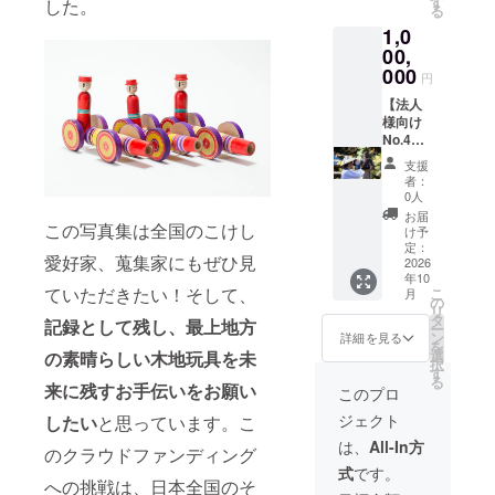
す
した。
る
2025年
通費、
1,0
10月以
宿泊費
降に別
は別途
00,
途ご連
となり
000
円
絡いた
ま
しま
す。
【法人
す。
・撮
様向け
影回数
No.4】
やカッ
出張撮
支援
ト数
影（500
者：
等、ご
カット
0人
相談に
まで）
お届
この写真集は全国のこけし
応じて
◎お礼
け予
対応い
のメッ
定：
愛好家、蒐集家にもぜひ見
たしま
セージ
2026
年10
す。
◎出張
ていただきたい！そして、
こ
月
・日
写真撮
の
リ
程等の
影（500
タ
記録として残し、最上地方
ー
詳細に
カット
ン
詳細を見る
を
ついて
まで）
選
の素晴らしい木地玩具を未
択
は、
・交
す
る
2025年
通費、
来に残すお手伝いをお願い
このプロ
10月以
宿泊費
ジェクト
したい
と思っています。こ
降に別
は別途
途ご連
となり
は、
All-In方
のクラウドファンディング
絡いた
ま
式
です。
しま
す。
への挑戦は、日本全国のそ
す。
・撮