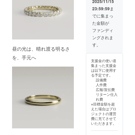
2025/11/15
すっき
へ。
設計。
23:59:59
ま
りと晴
〈はじ
あらゆ
れ、姿
まりの
る夜の
でに集まっ
勢まで
光〉
舞台
た金額が
凛と整
は、そ
に、手
う。 会
の一瞬
元から
ファンディ
話の合
をそっ
上質な
ングされま
間、視
と留め
華やか
線を上
るため
さをま
す。
げた瞬
に生ま
とわせ
昼の光は、晴れ渡る明るさ
間、歩
れまし
ます。
を、手元へ
みが
た。 細
夜、灯
支援金の使い道
ふっと
かなき
りが増
集まった支援金
揃うと
らめき
すほど
は以下に使用す
き——
が等間
輪郭は
る予定です。
ゆるや
隔に連
際立
設備費
かに続
なり、
ち、光
人件費
く光の
手元の
の通り
広報/宣伝費
筋が、
輪郭に
道は鮮
リターン仕入
日中の
沿って
明にな
れ費
景色を
途切れ
りま
※目標金額を超
落ち着
ず続
す。
えた場合はプロ
かせ
く。近
〈華や
ジェクトの運営
る。変
づくほ
ぎの
費に充てさせて
わらな
ど均整
光〉
いただきます。
い明る
があら
は、そ
さが、
われ、
の明る
安心を
静かな
さを余