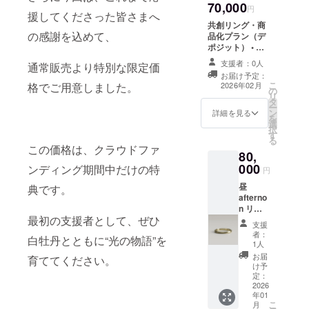
70,000
額はデザイン確
円
援してくださった皆さまへ
定後にご案内し
共創リング・商
ます（例：K18×
の感謝を込めて、
品化プラン（デ
誕生石ハーフエ
ポジット） • あ
タニティ＝約10
なたの物語を込
万〜20万円、 ご
支援者：0人
通常販売より特別な限定価
めたセミオー
支援いただいた
お届け予定：
ダーリングを制
こ
デポジットは、
2026年02月
格でご用意しました。
の
作 • さらに、そ
リ
必ず最終価格か
タ
のリングが「正
ー
ら差し引かれま
ン
式商品」として
詳細を見る
を
す。 ※ご支援頂
選
白牡丹で販売さ
択
いた金額に原材
す
れます ※あなた
る
料がプラスされ
のストーリーを
この価格は、クラウドファ
ますことをご了
80,
もとに生まれた
承ください ※ 氏
000
ンディング期間中だけの特
リングが、他の
円
名、メールアド
方にも届く「ブ
レス、電話番号
昼
典です。
ランド商品」と
をご記入頂きま
afterno
なります。 残額
す - 設計ヒアリ
n リン
はデザイン確定
ングシート＋15
最初の支援者として、ぜひ
グ先行
後にご案内しま
支援
分Zoom（任
販売 変
す（例：K18×誕
者：
白牡丹とともに“光の物語”を
意） - 見積提示
わらな
1人
生石ハーフエタ
→仕様確定→制
い明る
ニティ＝約10
お届
育ててください。
作目安8–12週間
さは、
け予
万〜20万円） ご
（変動あり）
揺らぐ
定：
支援いただいた
キャンセル：仕
心を
2026
デポジットは、
様確定前は実費
年01
そっと
最終価格から差
こ
月
控除後返金／確
整えて