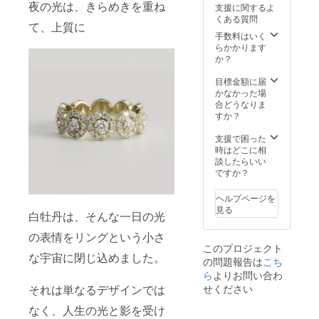
夜の光は、きらめきを重ね
支援に関するよ
ひとす
美しさ
すこと
くある質問
じに示
が滲み
なく映
て、上質に
してく
ます。
し返す
手数料はいく
れま
ドアを
ために
らかかります
す。 変
開け
設計さ
か？
わらな
る、髪
れた一
いもの
を耳に
本で
目標金額に届
がくれ
かけ
す。 磨
かなかった場
る安心
る、
き上げ
合どうなりま
と、真
ノート
られた
すか？
昼の抜
を開
面が規
け感。
く、ス
則正し
支援で困った
その両
マホを
く連な
時はどこに相
方をひ
持ち上
り、角
談したらいい
とすじ
げる
度が変
ですか？
にまと
——ふ
わるた
めて、
とした
びにハ
ヘルプページを
晴れわ
動作の
イライ
見る
白牡丹は、そんな一日の光
たる明
たびに
トが
るさ
細いハ
次々と
の表情をリングという小さ
を、手
イライ
生まれ
このプロジェクト
元へ K
トが
る。輝
な宇宙に閉じ込めました。
の問題報告は
18、11
すっと
きは一
こち
号
走り、
瞬にと
ら
よりお問い合わ
※±2号サ
朝の印
どまら
それは単なるデザインでは
せください
イズ変
象がき
ず、連
更可 ※
れいに
続する
なく、人生の光と影を受け
他サイ
整って
反射と