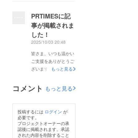
リターンとして「白牡
丹の定番リング」先行
PRTIMESに記
販売を開始いたしまし
事が掲載されま
た。これまで“未公開
した！
コレクション”として
温めてきたリングを、
2025/10/03 20:48
支援者の皆さまにいち
皆さま、いつも温かい
早く、そして特別価格
ご支援をありがとうご
でお届けできる形にな
ざいます。このたび、
もっと見る
ります。白牡丹は、
白牡丹のクラウドファ
「光を手に、物語を纏
ンディングについての
コメント
う」をテーマにした
もっと見る
記事が PR TIMES に
ジュエリーブランドで
掲載されましたので、
す。一つひとつのリン
ご報告いたします。
グには、時間や想い、
投稿するには
ログイン
が
「光を手に、物語を纏
必要です。
そして身に着ける方の
う」をテーマに立ち上
プロジェクトオーナーの承
物語が込められていま
認後に掲載されます。承認
げた白牡丹が、なぜク
す。今回の先行販売で
された内容を削除すること
ラウドファンディング