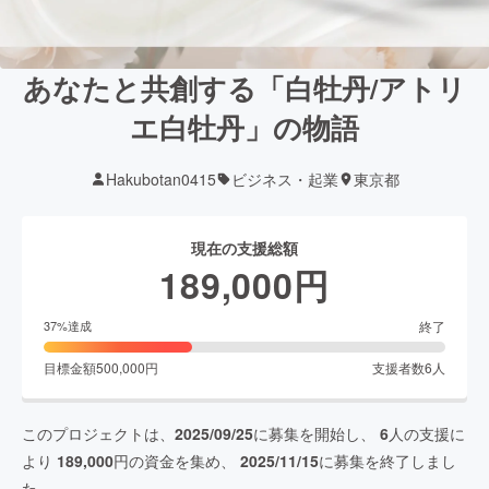
あなたと共創する「白牡丹/アトリ
エ白牡丹」の物語
Hakubotan0415
ビジネス・起業
東京都
現在の支援総額
189,000
円
終了
37
%達成
目標金額
500,000
円
支援者数
6
人
このプロジェクトは、
2025/09/25
に募集を開始し、
6
人の支援に
より
189,000
円の資金を集め、
2025/11/15
に募集を終了しまし
た