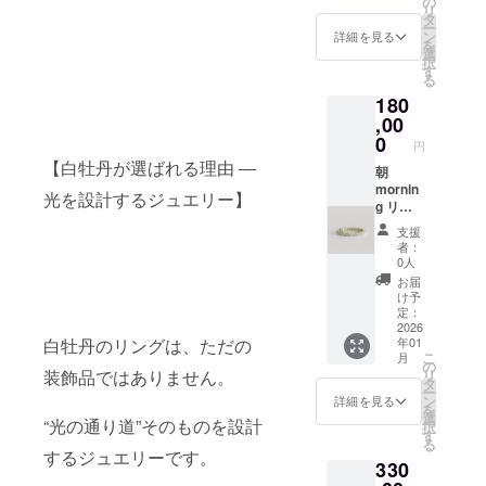
の
し引かれます。
リ
定後は不可
くれ
タ
※ご支援頂いた金
ー
る。
ン
詳細を見る
額に原材料がプ
を
〈晴れ
選
ラスされますこ
択
わたる
す
とをご了承くだ
る
光〉
さい ※ 氏名、
180
は、開
メールアドレ
放感と
,00
ス、電話番号を
落ち着
0
ご記入頂きます -
円
きをバ
設計ヒアリング
【白牡丹が選ばれる理由 ―
ランス
朝
シート＋15分
よくす
mornin
Zoom（任意） -
光を設計するジュエリー】
くい取
g リン
見積提示→仕様
り、オ
グ先行
確定→制作目安
支援
ンにも
販売 や
8–12週間（変動
者：
オフに
わらか
0人
あり） キャンセ
もやさ
な朝
ル：仕様確定前
お届
しい自
は、表
け予
は実費控除後返
信を。
情をほ
定：
金／確定後は不
まとう
どき、
2026
可
年01
白牡丹のリングは、ただの
ほど
新しい1
こ
月
に、自
日の始
の
リ
装飾品ではありません。
然体の
まりに
タ
ー
輝きが
自然と
ン
詳細を見る
を
定まり
胸が躍
選
“光の通り道”そのものを設計
択
ます。
りま
す
る
飾りを
す。
するジュエリーです。
330
足さ
〈はじ
ず、素
まりの