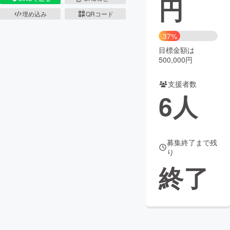
円
埋め込み
QRコード
まちづくり・地域活性化
37%
目標金額は
CAMPFIRE for Social Good
CAMPFIRE Creation
500,000円
CAMPFIREふるさと納税
machi-ya
コミュニティ
支援者数
6
人
募集終了まで残
り
終了