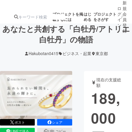
新
ロ
規
グ
会
プロジェクトを掲
はじ
プロジェクト
/
載するには
める
をさがす
イ
員
ン
登
あなたと共創する「白牡丹/アトリエ
録
白牡丹」の物語
人気のプロ
注目のリ
注目の新着プロ
募集終了が近いプ
もうすぐ公開
Hakubotan0415
ビジネス・起業
東京都
ジェクト
ターン
ジェクト
ロジェクト
されます
アート・写真
音楽
現在の支援総
額
189,
テクノロジー・ガジェット
ゲーム・サ
000
映像・映画
書籍・雑誌
ポスト
シェア
ビジネス・起業
チャレンジ
LINEで送る
URLコピー