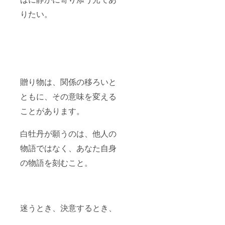
られな
りたい。
いもの
にしま
す。
K18 、
11号、
ダイヤ
モンド
D〜Gカ
ラー、
贈り物は、関係の移ろいと
SIラン
ともに、その意味を変える
ク使用
※他サイ
ことがあります。
ズは＋
20000
円で
白牡丹が願うのは、他人の
オー
ダー可
物語ではなく、あなた自身
の物語を刻むこと。
迷うとき、決意するとき、