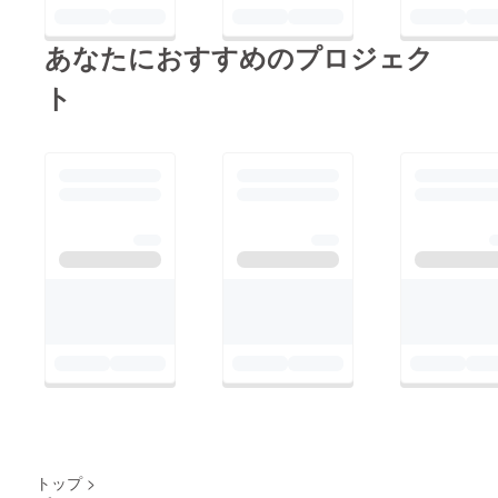
は、インスタグラムに
て配信中です
あなたにおすすめのプロジェク
↓https://www.instagra
ト
m.com/hakubotan_04
15/
トップ
>