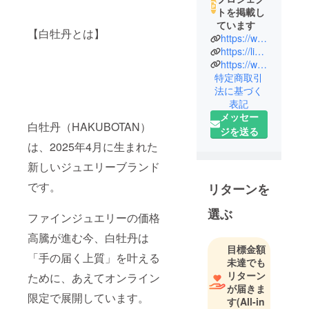
トを掲載し
ています
【白牡丹とは】
https://www.instagram.com/hakubotan_0415?igsh=MXhsNDJ3Z2NlM25ibg%3D%3D&utm_source=qr
https://line.me/R/ti/p/@544wmiia
https://www.threads.com/@hakubotan_0415?igshid=NTc4MTIwNjQ2YQ==
特定商取引
法に基づく
表記
メッセー
白牡丹（HAKUBOTAN）
ジを送る
は、2025年4月に生まれた
新しいジュエリーブランド
です。
リターンを
選ぶ
ファインジュエリーの価格
高騰が進む今、白牡丹は
目標金額
「手の届く上質」を叶える
未達でも
リターン
ために、あえてオンライン
が届きま
限定で展開しています。
す
(All-in