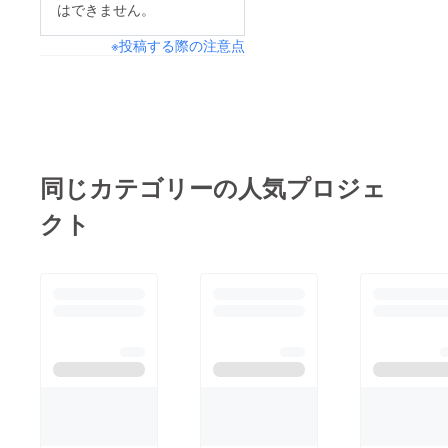
はできません。
は、3つの時間帯を象
に挑戦したのか。そし
徴するリングをご用意
※投稿する際の注意点
て、私たちがジュエ
しました。 Morning：
リーに込めた想いにつ
今日を整える、心地よ
いても触れています。
い煌めき Afternoon：
ぜひご覧ください！
晴れわたる明るさを、
↓https://prtimes.jp/mai
手元へ Night：きらめ
n/html/rd/p/00000000
同じカテゴリーの人気プロジェ
きを重ねて、上質に
1.000170513.html
クラファン限定の特別
クト
価格でのご案内となり
ます。“支援”という形
で白牡丹の世界に加
わってくださる皆さま
へ、感謝を込めてお届
けいたします。ぜひこ
の機会に、白牡丹のリ
ングをご覧いただけた
ら嬉しいです新着情報