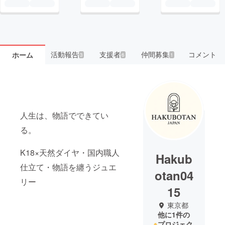
活動報告
支援者
仲間募集
コメント
ホーム
3
6
1
人生は、物語でできてい
る。
K18×天然ダイヤ・国内職人
Hakub
仕立て・物語を纏うジュエ
otan04
リー
15
東京都
他に1件の
プロジェク