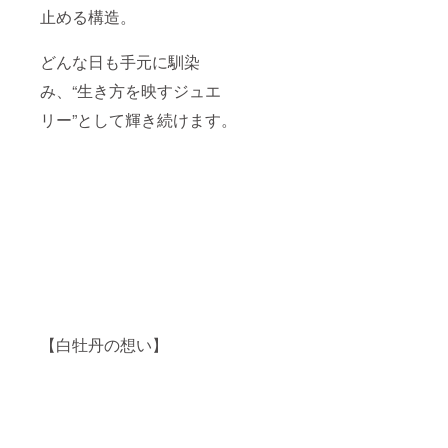
止める構造。
ズは＋
いく。
して折
20000
主張は
り重な
円で
控えめ
り、表
どんな日も手元に馴染
オー
に、存
情に深
ダー可
在感だ
みを与
み、“生き方を映すジュエ
けが確
えま
かに立
す。 天
リー”として輝き続けます。
ち上が
井の照
る。
明、街
K18 、
の明か
11号、
り、
ダイヤ
ショー
モンド
ウィン
D〜Gカ
ドウ、
ラー、
カメラ
SIラン
のフ
ク使用
ラッ
※他サイ
シュ
ズは＋
——あ
20000
らゆる
円で
光を鮮
【白牡丹の想い】
オー
やかに
ダー可
とら
え、豊
かなき
らめき
へと変
える。