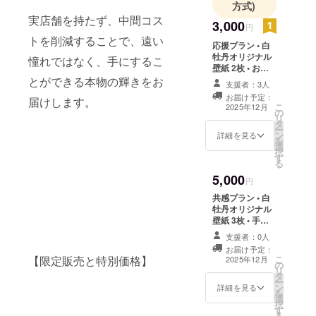
方式)
実店舗を持たず、中間コス
3,000
円
トを削減することで、遠い
応援プラン • 白
牡丹オリジナル
憧れではなく、手にするこ
壁紙 2枚 • お礼
メール 日常の中
とができる本物の輝きをお
支援者：3人
でブランドの世
お届け予定：
届けします。
界観を感じてい
こ
2025年12月
の
ただけるプラン
リ
タ
です。
ー
ン
詳細を見る
を
選
択
す
る
5,000
円
共感プラン • 白
牡丹オリジナル
壁紙 3枚 • 手書
きメッセージ
支援者：0人
カード ブランド
お届け予定：
の立ち上げをよ
こ
【限定販売と特別価格】
2025年12月
の
り近くで応援し
リ
タ
てくださる方向
ー
ン
け。手書きで感
詳細を見る
を
選
謝の気持ちをお
択
す
送りします。
る