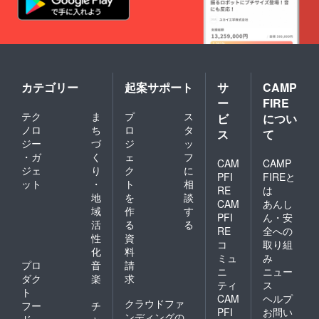
カテゴリー
起案サポート
サ
CAMP
ー
FIRE
テク
ま
プ
ス
ビ
につい
ノロ
ち
ロ
タ
ス
て
ジー
づ
ジ
ッ
・ガ
く
ェ
フ
CAM
CAMP
ジェ
り
ク
に
PFI
FIREと
ット
・
ト
相
RE
は
地
を
談
CAM
あんし
域
作
す
PFI
ん・安
活
る
る
RE
全への
性
資
コ
取り組
化
料
ミュ
み
プロ
音
請
ニ
ニュー
ダク
楽
求
ティ
ス
ト
CAM
ヘルプ
クラウドファ
フー
チ
PFI
お問い
ンディングの
ド・
ャ