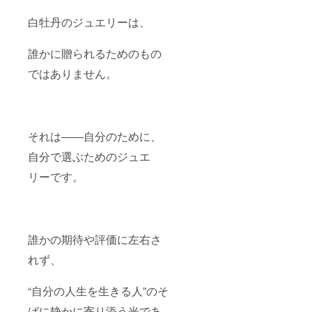
まとっ
白牡丹のジュエリーは、
た瞬間
から手
元は特
誰かに贈られるためのもの
別な輝
きを帯
ではありません。
び、場
全体の
ムード
までも
引き上
げま
それは――自分のために、
す。 き
自分で選ぶためのジュエ
らめき
を重ね
リーです。
て、上
質に。
それが
夜の白
牡丹。
存在感
誰かの期待や評価に左右さ
は静か
に立ち
れず、
上が
り、あ
なたの
“自分の人生を生きる人”のそ
シーン
ばに静かに寄り添う光であ
を忘れ