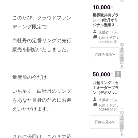
10,000
円
世界観共有プラ
このたび、クラウドファン
ン • 白牡丹オリ
ジナル壁紙 3枚 •
ディング限定で
手書きメッセー
支援者：0人
ジカード • 秘蔵
お届け予定：
ビジュアルノー
白牡丹の定番リングの先行
こ
2025年12月
の
ト（PDF：約10
リ
販売を開始いたしました。
タ
ページ） ブラン
ー
ン
ドの裏側や制作
詳細を見る
を
選
過程を深く知っ
択
す
ていただける特
る
別なプランで
50,000
す。
円
量産前の今だけ、
共創リング・セ
ミオーダープラ
いち早く、白牡丹のリング
ン（デポジッ
ト） • あなたの
をあなた自身のためにお迎
支援者：2人
物語を込めたセ
お届け予定：
ミオーダーエタ
えいただけます。
こ
2026年02月
の
ニティリングを
リ
タ
制作（1点もの）
ー
ン
※本プランは「あ
詳細を見る
を
選
なたのためのリ
択
す
ング」を仕立て
る
さらに今回は、これまで応
るものです。 残