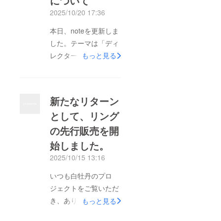
について
2025/10/20 17:36
本日、noteを更新しま
した。テーマは「ディ
レクター」という存在
もっと見る
について。白牡丹をつ
くる中で、何を感じ、
何を大切にしているの
新たなリターン
かを綴りました。少し
として、リング
長い文章ですが、ブラ
の先行販売を開
ンドの根っこにある想
いを感じていただけた
始しました。
ら嬉しいです。
2025/10/15 13:16
https://note.com/quick
いつも白牡丹のプロ
_wren8600/n/n7664df
ジェクトをご覧いただ
430070?
き、ありがとうござい
もっと見る
sub_rt=share_b
ます。本日より、追加