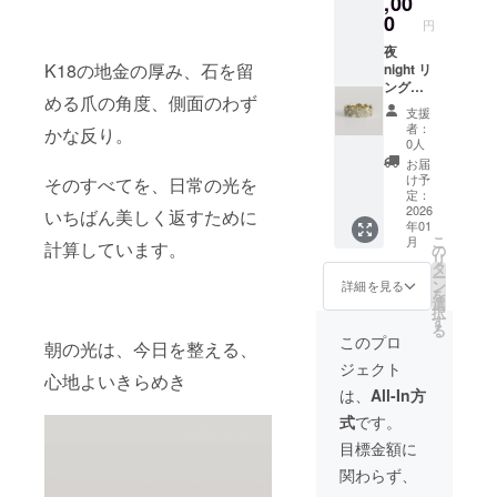
,00
材その
光〉
0
円
ものの
は、そ
つやで
のフ
夜
K18の地金の厚み、石を留
描く細
レッ
night リ
くまっ
シュな
ング先
める爪の角度、側面のわず
すぐな
明るさ
行販売
支援
軌跡。
を上品
夜の
者：
かな反り。
光は点
に留め
シーン
0人
で瞬く
るジュ
では、
お届
のでは
エ
いくつ
け予
そのすべてを、日常の光を
なく、
リー。
もの灯
定：
なめら
装いは
りが重
2026
いちばん美しく返すために
年01
かな線
軽く、
なり、
こ
月
となっ
あなた
輝きは
計算しています。
の
リ
て流
の輝き
一段と
タ
ー
れ、余
が静か
深まり
ン
詳細を見る
を
白のな
に立ち
ます。
選
択
かを
上がり
〈華や
す
る
すっと
ます 窓
ぎの
このプロ
朝の光は、今日を整える、
通り抜
を開け
光〉
ジェクト
けま
る前の
は、そ
心地よいきらめき
す。そ
やわら
の重な
は、
All-In方
の一本
かな明
る明る
式
です。
が通る
るさ
さを美
だけ
が、
しく返
目標金額に
で、全
レース
すため
関わらず、
体の印
越しに
に磨き
象が
指先
上げた