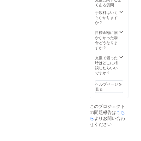
くある質問
手数料はいく
らかかります
か？
目標金額に届
かなかった場
合どうなりま
すか？
支援で困った
時はどこに相
談したらいい
ですか？
ヘルプページを
見る
このプロジェクト
の問題報告は
こち
ら
よりお問い合わ
せください