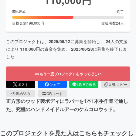
終了
55
%達成
目標金額
198,000
円
支援者数
24
人
このプロジェクトは、
2025/05/12
に募集を開始し、
24
人の支援
により
110,000
円の資金を集め、
2025/06/28
に募集を終了しま
した
もう一度プロジェクトをやってほしい
ポスト
シェア
LINEで送る
URLコピー
埋め込み
QRコード
正方形のウッド製ボディにラバーを1本1本手作業で通し
た、究極のハンドメイドルアーのケムコロウッド。
このプロジェクトを見た人はこちらもチェックし