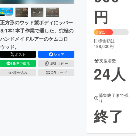
円
まちづくり・地域活性化
正方形のウッド製ボディにラバー
を1本1本手作業で通した、究極の
CAMPFIRE for Social Good
CAMPFIRE Creation
55%
ハンドメイドルアーのケムコロ
CAMPFIREふるさと納税
machi-ya
コミュニティ
目標金額は
198,000円
ウッド。
ポスト
シェア
支援者数
LINEで送る
URLコピー
24
人
埋め込み
QRコード
募集終了まで残
り
終了