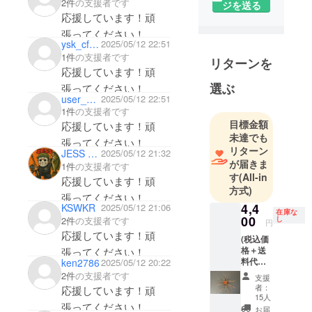
2件
の支援者です
ジを送る
な発想とア
応援しています！頑
イデアでル
張ってください！
アーの可能
ysk_cf727
2025/05/12 22:51
性を追究す
1件
の支援者です
リターンを
応援しています！頑
るメーカー
選ぶ
FISHDEVICE
張ってください！
user_210b8a044044
2025/05/12 22:51
（フィッ
1件
の支援者です
シュデバイ
目標金額
応援しています！頑
ス）
未達でも
張ってください！
リターン
JESS JESS
2025/05/12 21:32
が届きま
1件
の支援者です
す
(All-in
応援しています！頑
方式)
張ってください！
4,4
KSWKR
2025/05/12 21:06
在庫な
00
し
2件
の支援者です
円
応援しています！頑
(税込価
格＋送
張ってください！
料代込
ken2786
2025/05/12 20:22
み） ケ
2件
の支援者です
支援
ムコロ
者：
応援しています！頑
ウッド
15人
張ってください！
1.8 ＃０
お届