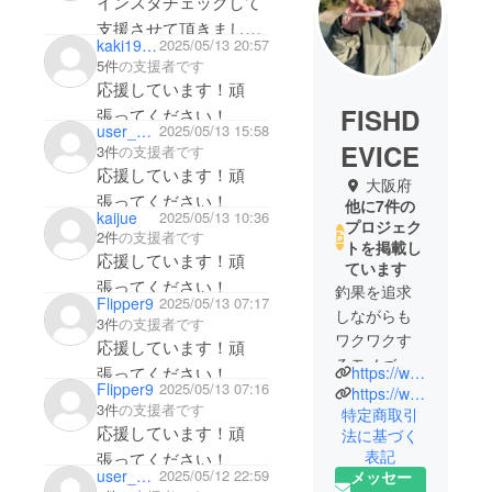
インスタチェックして
支援させて頂きまし
kaki1976z
2025/05/13 20:57
た！頑張って下さい！
5件
の支援者です
応援しています！頑
FISHD
張ってください！
user_24c8da685194
2025/05/13 15:58
EVICE
3件
の支援者です
応援しています！頑
大阪府
張ってください！
他に7件の
kaijue
2025/05/13 10:36
プロジェク
2件
の支援者です
トを掲載し
応援しています！頑
ています
張ってください！
釣果を追求
Flipper9
2025/05/13 07:17
しながらも
3件
の支援者です
ワクワクす
応援しています！頑
るモノづく
張ってください！
https://www.instagram.com/takeshi.matsumoto.fd?igsh=aHd4NHdpOGJqN3ln
りをカタチ
Flipper9
2025/05/13 07:16
https://www.instagram.com/fishdevice?igsh=MW53MmRpeXMzNjNlbQ==
3件
の支援者です
にしてきた
特定商取引
応援しています！頑
法に基づく
ルアーデザ
表記
張ってください！
イナー松本
user_66c243f6f514
2025/05/12 22:59
メッセー
猛司が自由