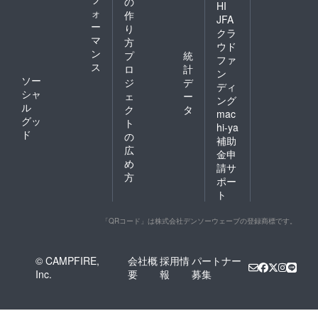
の
HI
ォ
作
JFA
ー
り
クラ
マ
方
ウド
ン
プ
統
ファ
ス
ロ
計
ン
ソー
ジ
デ
ディ
シャ
ェ
ー
ング
ル
ク
タ
mac
グッ
ト
hi-ya
ド
の
補助
広
金申
め
請サ
方
ポー
ト
「QRコード」は株式会社デンソーウェーブの登録商標です。
© CAMPFIRE,
会社概
採用情
パートナー
Inc.
要
報
募集