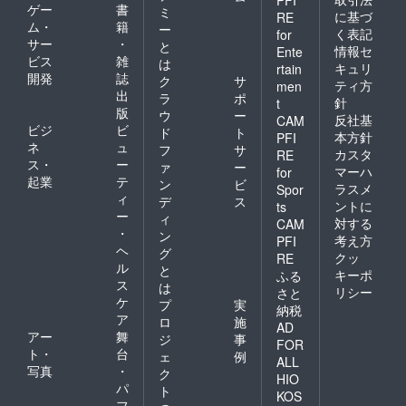
ゲー
書
ミ
に基づ
RE
ム・
籍
ー
く表記
for
サー
・
と
情報セ
Ente
ビス
雑
は
キュリ
rtain
開発
誌
ク
サ
ティ方
men
出
ラ
ポ
針
t
版
ウ
ー
反社基
CAM
ビジ
ビ
ド
ト
本方針
PFI
ネ
ュ
フ
サ
カスタ
RE
ス・
ー
ァ
ー
マーハ
for
起業
テ
ン
ビ
ラスメ
Spor
ィ
デ
ス
ントに
ts
ー
ィ
対する
CAM
・
ン
考え方
PFI
ヘ
グ
クッ
RE
ル
と
キーポ
ふる
ス
は
リシー
さと
ケ
プ
実
納税
ア
ロ
施
AD
アー
舞
ジ
事
FOR
ト・
台
ェ
例
ALL
写真
・
ク
HIO
パ
ト
KOS
フ