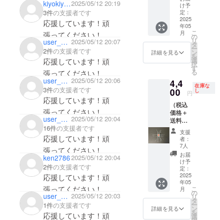
kiyokiyo9494
2025/05/12 20:19
１ グ
け予
リパン
定：
3件
の支援者です
サイ
2025
応援しています！頑
年05
ズ：
こ
月
張ってください！
１．８
の
リ
user_dad5f9331644
2025/05/12 20:07
ｃｍ
タ
ー
ウエイ
2件
の支援者です
ン
詳細を見る
を
ト：約
選
応援しています！頑
択
４．３
す
る
張ってください！
素材：
user_24c8da685194
2025/05/12 20:06
4,4
ウッド
在庫な
3件
の支援者です
製
00
し
円
MADE
応援しています！頑
（税込
IN
張ってください！
価格＋
JAPAN
user_3af04ca53144
2025/05/12 20:04
送料代
16件
の支援者です
込み）
支援
ケムコ
応援しています！頑
者：
ロウッ
7人
張ってください！
ド1.8 ＃
お届
ken2786
2025/05/12 20:04
０２
け予
2件
の支援者です
シル
定：
バー サ
2025
応援しています！頑
年05
イズ：
張ってください！
こ
月
１．８
の
user_878207778054
2025/05/12 20:03
リ
ｃｍ
タ
ー
1件
の支援者です
ウエイ
ン
詳細を見る
を
ト：約
応援しています！頑
選