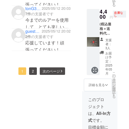
択
４．
す
張ってください！
る
３ 素
tonG35l2
2025/05/12 20:03
4,4
材：
在庫な
7件
の支援者です
ウッド
00
し
円
今までのルアーを使用
製
(税込価
MADE
して、とても楽しい釣
格＋送
IN
guest29cd04d21f54
2025/05/12 20:02
料代込
りが出来ているので、
JAPAN
2件
の支援者です
み） ケ
支援
今回のケムコロウッド
応援しています！頑
ムコロ
者：
ウッド
にも期待しています。
3人
張ってください！
1.8 ＃０
お届
これからも応援させて
３ ピ
け予
ンク サ
頂きます。
定：
イズ：
2025
年05
１．８
1
2
次のページ
こ
月
ｃｍ
の
リ
ウエイ
タ
ー
ト：約
ン
詳細を見る
を
４．
選
択
３ 素
す
る
材：
このプロ
ウッド
ジェクト
製
MADE
は、
All-In方
IN
式
です。
JAPAN
目標金額に