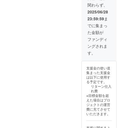
関わらず、
2025/06/28
23:59:59
ま
でに集まっ
た金額が
ファンディ
ングされま
す。
支援金の使い道
集まった支援金
は以下に使用す
る予定です。
リターン仕入
れ費
※目標金額を超
えた場合はプロ
ジェクトの運営
費に充てさせて
いただきます。
支援に関するよ