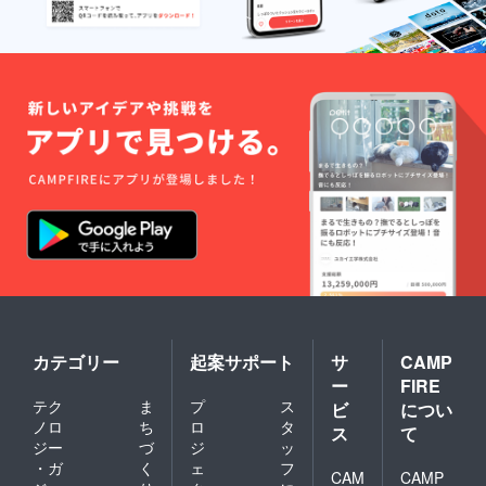
カテゴリー
起案サポート
サ
CAMP
ー
FIRE
テク
ま
プ
ス
ビ
につい
ノロ
ち
ロ
タ
ス
て
ジー
づ
ジ
ッ
・ガ
く
ェ
フ
CAM
CAMP