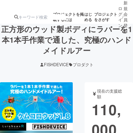
新
ロ
規
グ
会
プロジェクトを掲
はじ
プロジェクト
/
載するには
める
をさがす
イ
員
ン
登
正方形のウッド製ボディにラバーを1
録
本1本手作業で通した、究極のハンド
メイドルアー
人気のプロ
注目のリ
注目の新着プロ
募集終了が近いプ
もうすぐ公開
ジェクト
ターン
ジェクト
ロジェクト
されます
FISHDEVICE
プロダクト
アート・写真
音楽
現在の支援総
テクノロジー・ガジェット
ゲーム・サ
額
110,
映像・映画
書籍・雑誌
000
ビジネス・起業
チャレンジ