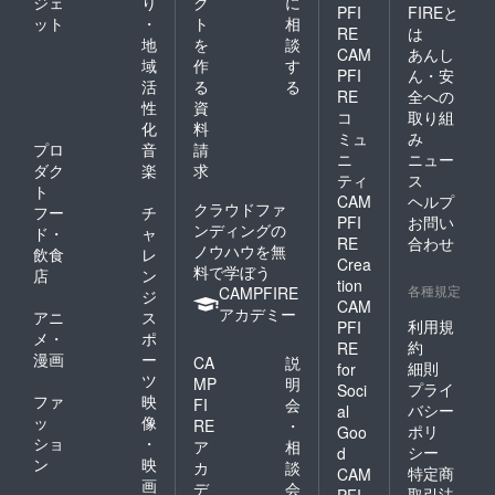
ジェ
り
ク
に
PFI
FIREと
ット
・
ト
相
RE
は
地
を
談
CAM
あんし
域
作
す
PFI
ん・安
活
る
る
RE
全への
性
資
コ
取り組
化
料
ミュ
み
プロ
音
請
ニ
ニュー
ダク
楽
求
ティ
ス
ト
CAM
ヘルプ
クラウドファ
フー
チ
PFI
お問い
ンディングの
ド・
ャ
RE
合わせ
ノウハウを無
飲食
レ
Crea
料で学ぼう
店
ン
tion
各種規定
CAMPFIRE
ジ
CAM
アカデミー
アニ
ス
利用規
PFI
メ・
ポ
約
RE
漫画
ー
CA
説
細則
for
ツ
MP
明
プライ
Soci
ファ
映
FI
会
バシー
al
ッ
像
RE
・
ポリ
Goo
ショ
・
ア
相
シー
d
ン
映
カ
談
特定商
CAM
画
デ
会
取引法
PFI