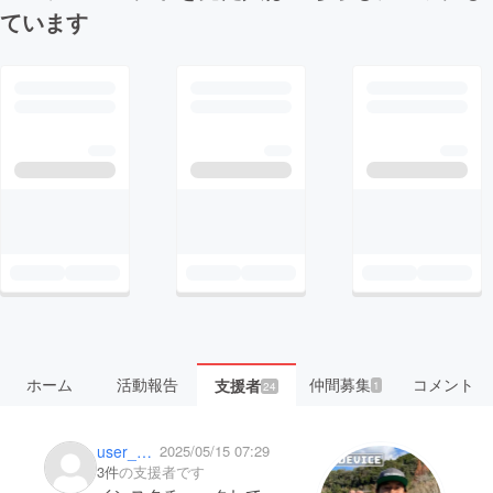
ています
ホーム
活動報告
仲間募集
コメント
支援者
1
24
user_377f4b52db74
2025/05/15 07:29
3件
の支援者です