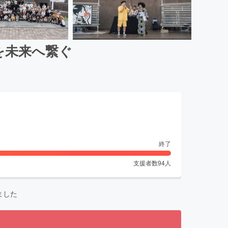
Aを未来へ繋ぐ
終了
支援者数
94
人
ました