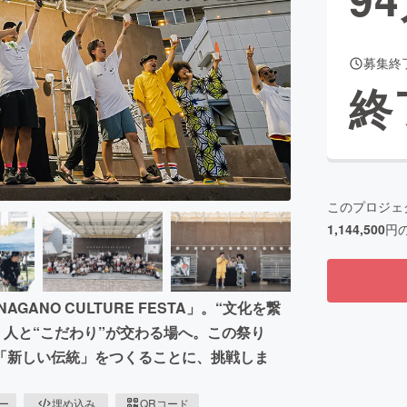
募集終
CAMPFIRE for Social Good
CAMPFIRE Creation
終
CAMPFIREふるさと納税
machi-ya
コミュニティ
このプロジェ
1,144,500
円
ANO CULTURE FESTA」。“文化を繋
、人と“こだわり”が交わる場へ。この祭り
「新しい伝統」をつくることに、挑戦しま
ピー
埋め込み
QRコード