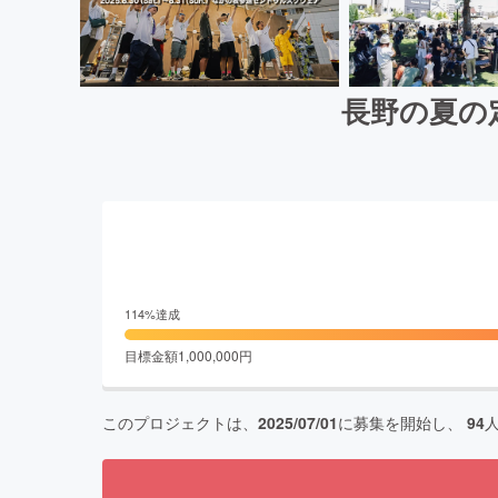
長野の夏の定
114
%達成
目標金額
1,000,000
円
このプロジェクトは、
2025/07/01
に募集を開始し、
94