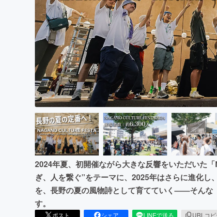
まちづくり・地域活性化
2024年夏、初開催ながら大きな反響をいただいた「NAG
ぎ、人を繋ぐ”をテーマに、2025年はさらに進化し
を、長野の夏の風物詩として育てていく――そんな
す。
ポスト
シェア
LINEで送る
URLコ