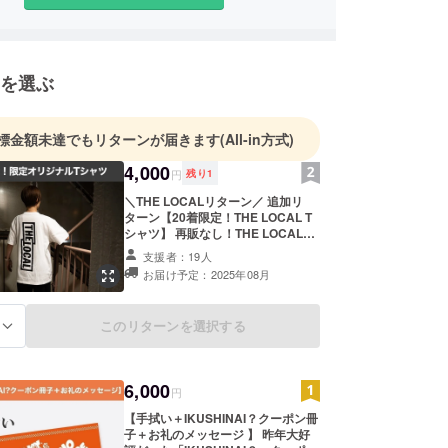
を選ぶ
標金額未達でもリターンが届きます
(All-in方式)
4,000
円
残り
1
＼THE LOCALリターン／ 追加リ
ターン【20着限定！THE LOCAL T
シャツ】 再販なし！THE LOCALオ
リジナルTシャツを20着限定でご用
支援者：19人
意しました。 お祭り当日に現地での
お届け予定：2025年08月
お渡し、または郵送からお選びいた
だけます。 支援時にご希望の受け取
り方法をご指定ください。 詳細 ・
このリターンを選択する
る
サイズ：フリーサイズ（メンズLサ
イズ相当）※画像の着用例もご参照
ください ・カラー：ホワイト ※郵送
希望の場合、9月頃のお届けを予定
6,000
円
しております。
【手拭い＋IKUSHINAI？クーポン冊
子＋お礼のメッセージ 】 昨年大好