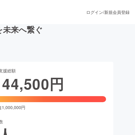
ログイン
/
新規会員登録
Aを未来へ繋ぐ
うすぐ公開されます
支援総額
プロダクト
144,500
円
ファッション
スポーツ
,000,000円
数
ア
ソーシャルグッド
人