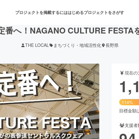
プロジェクトを掲載するには
はじめる
プロジェクトをさがす
番へ！NAGANO CULTURE FEST
THE LOCAL
まちづくり・地域活性化
長野県
注目のリターン
注目の新着プロジェクト
募集終了が近いプロジェクト
も
現在の
音楽
舞台・パフォーマンス
1,
ゲーム・サービス開発
フード・飲食店
114%
書籍・雑誌出版
アニメ・漫画
目標金額は1
支援者
チャレンジ
ビューティー・ヘルスケ
94