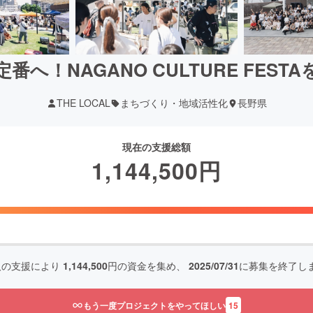
番へ！NAGANO CULTURE FEST
THE LOCAL
まちづくり・地域活性化
長野県
現在の支援総額
1,144,500
円
人の支援により
1,144,500
円の資金を集め、
2025/07/31
に募集を終了し
もう一度プロジェクトをやってほしい
15