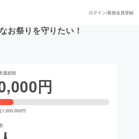
ログイン
/
新規会員登録
的なお祭りを守りたい！
うすぐ公開されます
支援総額
プロダクト
0,000
円
ファッション
スポーツ
,000,000円
数
ア
ソーシャルグッド
人