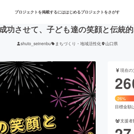
プロジェクトを掲載するには
はじめる
プロジェクトをさがす
成功させて、子ども達の笑顔と伝統
shuto_seinenbu
まちづくり・地域活性化
山口県
注目のリターン
注目の新着プロジェクト
募集終了が近いプロジェクト
も
現在の
音楽
舞台・パフォーマンス
26
ゲーム・サービス開発
フード・飲食店
26%
書籍・雑誌出版
アニメ・漫画
目標金額は1
支援者
チャレンジ
ビューティー・ヘルスケ
27