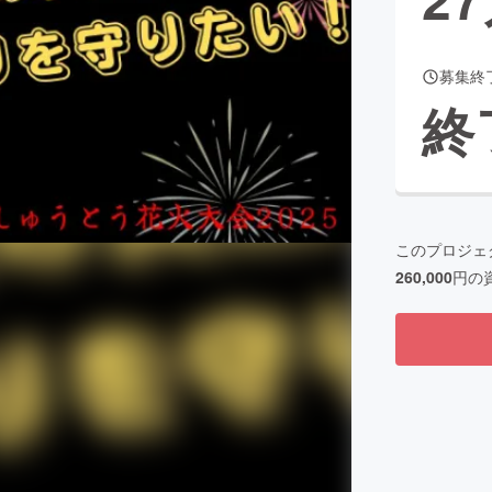
募集終
CAMPFIRE for Social Good
CAMPFIRE Creation
終
CAMPFIREふるさと納税
machi-ya
コミュニティ
このプロジェ
260,000
円の