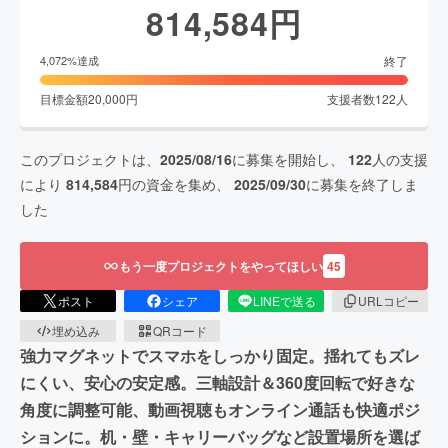
814,584
円
終了
4,072
%達成
目標金額
20,000
円
支援者数
122
人
このプロジェクトは、
2025/08/16
に募集を開始し、
122
人の支援
により
814,584
円の資金を集め、
2025/09/30
に募集を終了しま
した
もう一度プロジェクトをやってほしい
45
ポスト
シェア
LINEで送る
URLコピー
埋め込み
QRコード
強力マグネットでスマホをしっかり固定。揺れてもズレ
にくい、安心の安定感。三軸設計＆360度回転で好きな
角度に調整可能、動画視聴もオンライン通話も快適ポジ
ションに。机・壁・キャリーバッグなど設置場所を選ば