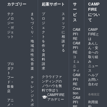
カテゴリー
起案サポート
サ
CAMP
ー
FIRE
テク
ま
プ
ス
ビ
につい
ノロ
ち
ロ
タ
ス
て
ジー
づ
ジ
ッ
・ガ
く
ェ
フ
CAM
CAMP
ジェ
り
ク
に
PFI
FIREと
ット
・
ト
相
RE
は
地
を
談
CAM
あんし
域
作
す
PFI
ん・安
活
る
る
RE
全への
性
資
コ
取り組
化
料
ミュ
み
プロ
音
請
ニ
ニュー
ダク
楽
求
ティ
ス
ト
CAM
ヘルプ
クラウドファ
フー
チ
PFI
お問い
ンディングの
ド・
ャ
RE
合わせ
ノウハウを無
飲食
レ
Crea
料で学ぼう
店
ン
tion
各種規定
CAMPFIRE
ジ
CAM
アカデミー
アニ
ス
利用規
PFI
メ・
ポ
約
RE