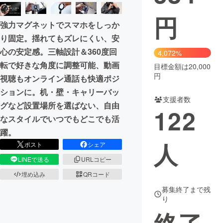
円
まちづくり・地域活性化
強力マグネットでスマホをしっか
り固定。揺れてもズレにくい、安
CAMPFIRE for Social Good
CAMPFIRE Creation
心の安定感。三軸設計＆360度回
4,072%
CAMPFIREふるさと納税
machi-ya
コミュニティ
転で好きな角度に調整可能、動画
目標金額は20,000
円
視聴もオンライン通話も快適ポジ
ションに。机・壁・キャリーバッ
支援者数
グなど設置場所を選ばない、自由
122
なスタイルでいつでもどこでも活
躍。
人
ポスト
シェア
LINEで送る
URLコピー
埋め込み
QRコード
募集終了まで残
り