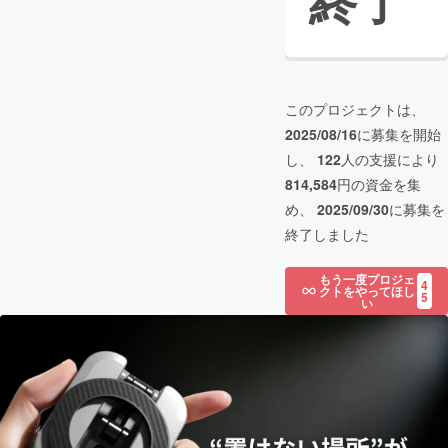
終了
このプロジェクトは、
2025/08/16
に募集を開始
し、
122
人の支援により
814,584
円の資金を集
め、
2025/09/30
に募集を
終了しました
もう一度プロジェ
4
クトをやってほし
5
い