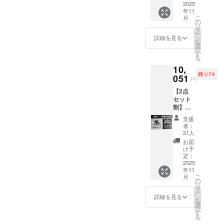
内容】
2025
ブラッ
年11
・多機
クの3色
こ
月
能スタ
からお
の
リ
ンド
選びい
タ
ー
「MagP
ただけ
ン
詳細を見る
を
osi」本
ます。
選
択
体×１
※ 消費
す
る
・メタ
税込み
10,
ルリン
※ 送料
残り79
グ×1 ・
051
は全国
円
メタル
一律無
【2点
ステッ
料 ※ 割
セット
カー×1
引率は
割】多
・カラ
一般販
機能ス
ビナ×1
売予定
支援
タンド
※カラー
価格に
者：
「MagP
は、ホ
送料を
21人
osi」×2
ワイ
含む合
お届
セット
ト・グ
計金額
け予
【リ
レー・
定：
に対す
ターン
2025
ブラッ
るもの
年11
内容】
クの3色
です。
こ
月
・多機
からお
の
※デザイ
リ
能スタ
選びい
タ
ン・仕
ー
ンド
ただけ
ン
様は変
詳細を見る
を
「MagP
ます。
選
更にな
択
osi」本
※ 消費
す
る可能
る
体×2 ・
税込み
性もご