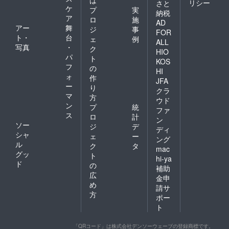
リシー
さと
ケ
プ
実
納税
ア
ロ
施
AD
アー
舞
ジ
事
FOR
ト・
台
ェ
例
ALL
写真
・
ク
HIO
パ
ト
KOS
フ
の
HI
ォ
作
JFA
ー
り
クラ
マ
方
ウド
ン
プ
統
ファ
ス
ロ
計
ン
ソー
ジ
デ
ディ
シャ
ェ
ー
ング
ル
ク
タ
mac
グッ
ト
hi-ya
ド
の
補助
広
金申
め
請サ
方
ポー
ト
「QRコード」は株式会社デンソーウェーブの登録商標です。