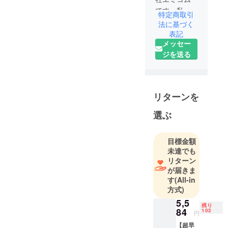
です。私た
特定商取引
ちは「新し
法に基づく
いアイディ
表記
メッセー
アが、日常
ジを送る
を変える」
という考え
のもと、革
新的な商品
リターンを
を通じて、
お客様の生
選ぶ
活をより便
利で快適に
目標金額
するお手伝
未達でも
いをしてい
リターン
ます。
が届きま
す
(All-in
方式)
実用的でデ
ザインにも
5,5
残り
84
102
こだわった
円
商品を提供
【超早