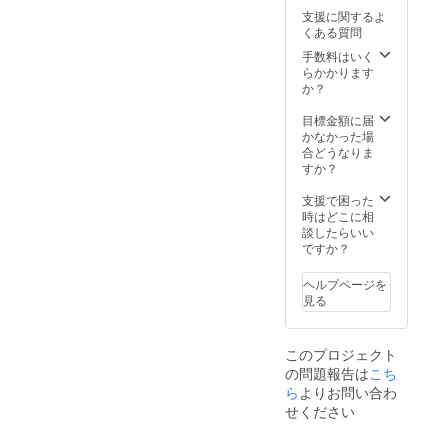
※デザイ
荷時期
支援に関するよ
ン・仕
が遅れ
くある質問
様は変
る場合
更にな
があり
手数料はいく
る可能
ます。
らかかります
性もご
か？
ざいま
す。ご
目標金額に届
了承く
かなかった場
ださ
合どうなりま
い。 ※
すか？
ご注文
状況、
支援で困った
使用部
時はどこに相
材の供
談したらいい
給状
ですか？
況、製
造工程
ヘルプページを
上の都
見る
合等に
より出
荷時期
このプロジェクト
が遅れ
の問題報告は
る場合
こち
があり
ら
よりお問い合わ
ます。
せください