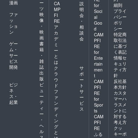
漫画
ー
CA
説
細則
for
ツ
MP
明
プライ
Soci
ファ
映
FI
会
バシー
al
ッ
像
RE
・
ポリ
Goo
ショ
・
ア
相
シー
d
ン
映
カ
談
特定商
CAM
画
デ
会
取引法
PFI
ゲー
書
ミ
に基づ
RE
ム・
籍
ー
く表記
for
サー
・
と
情報セ
Ente
ビス
雑
は
キュリ
rtain
開発
誌
ク
サ
ティ方
men
出
ラ
ポ
針
t
版
ウ
ー
反社基
CAM
ビジ
ビ
ド
ト
本方針
PFI
ネ
ュ
フ
サ
カスタ
RE
ス・
ー
ァ
ー
マーハ
for
起業
テ
ン
ビ
ラスメ
Spor
ィ
デ
ス
ントに
ts
ー
ィ
対する
CAM
・
ン
考え方
PFI
ヘ
グ
クッ
RE
ル
と
キーポ
ふる
ス
は