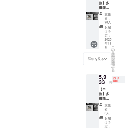
割】多
し、これま
機能ス
でにない新
タンド
支援
しい価値を
「MagP
者：
osi」×1
提案しま
98人
セット
お届
す。お客様
【リ
け予
の日常を豊
ターン
定：
内容】
2025
かにするこ
年11
・多機
こ
とが私たち
月
能スタ
の
リ
ンド
の目標であ
タ
ー
「MagP
ン
詳細を見る
り、これか
を
osi」本
選
択
らも未来に
体×１
す
る
・メタ
向けて、さ
5,9
ルリン
残り
らに良い商
グ×1 ・
33
300
円
品をお届け
メタル
【早
ステッ
し続けま
割】多
カー×1
す。
機能ス
・カラ
タンド
ビナ×1
支援
「MagP
※カラー
者：
osi」×1
は、ホ
0人
セット
ワイ
お届
【リ
ト・グ
け予
ターン
レー・
定：