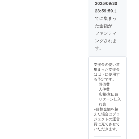
ビナ×4
価格に
材の供
2025/09/30
※カラー
送料を
給状
23:59:59
ま
は、ホ
含む合
況、製
ワイ
計金額
造工程
でに集まっ
ト・グ
に対す
上の都
た金額が
レー・
るもの
合等に
ブラッ
です。
より出
ファンディ
クの3色
※デザイ
荷時期
ングされま
からお
ン・仕
が遅れ
選びい
様は変
る場合
す。
ただけ
更にな
があり
ます。
る可能
ます。
※ 消費
性もご
支援金の使い道
税込み
ざいま
集まった支援金
※ 送料
す。ご
は以下に使用す
は全国
了承く
る予定です。
一律無
ださ
設備費
料 ※ 割
い。 ※
人件費
引率は
ご注文
広報/宣伝費
一般販
状況、
リターン仕入
売予定
使用部
れ費
価格に
材の供
※目標金額を超
送料を
給状
えた場合はプロ
含む合
況、製
ジェクトの運営
計金額
造工程
費に充てさせて
に対す
上の都
いただきます。
るもの
合等に
です。
より出