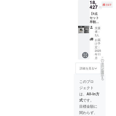
18,
メタル
※ 送料
ざいま
残り27
リング
427
は全国
す。ご
円
×2 ・メ
一律無
了承く
【4点
タルス
料 ※ 割
ださ
セット
テッ
引率は
い。 ※
早割】
カー×2
一般販
ご注文
多機能
・カラ
売予定
状況、
支援
スタン
ビナ×2
価格に
使用部
者：
ド
※カラー
送料を
3人
材の供
「MagP
は、ホ
含む合
給状
お届
osi」×4
ワイ
計金額
け予
況、製
セット
ト・グ
定：
に対す
造工程
【リ
2025
レー・
るもの
上の都
年11
ターン
ブラッ
です。
合等に
こ
月
内容】
クの3色
の
※デザイ
より出
リ
・多機
からお
タ
ン・仕
荷時期
ー
能スタ
選びい
ン
様は変
詳細を見る
が遅れ
を
ンド
ただけ
選
更にな
る場合
択
「MagP
ます。
す
る可能
があり
る
osi」本
※ 消費
性もご
このプロ
ます。
体×4 ・
税込み
ざいま
ジェクト
メタル
※ 送料
す。ご
リング
は全国
了承く
は、
All-In方
×4 ・メ
一律無
ださ
式
です。
タルス
料 ※ 割
い。 ※
テッ
引率は
ご注文
目標金額に
カー×4
一般販
状況、
関わらず、
・カラ
売予定
使用部