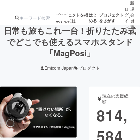
新
ロ
規
グ
会
プロジェクトを掲
はじ
プロジェクト
/
載するには
める
をさがす
イ
員
ン
登
日常も旅もこれ一台！折りたたみ式
録
でどこでも使えるスマホスタンド
「MagPosi」
人気のプロ
注目のリ
注目の新着プロ
募集終了が近いプ
もうすぐ公開
ジェクト
ターン
ジェクト
ロジェクト
されます
Emicom Japan
プロダクト
アート・写真
音楽
現在の支援総
テクノロジー・ガジェット
ゲーム・サ
額
814,
映像・映画
書籍・雑誌
584
ビジネス・起業
チャレンジ