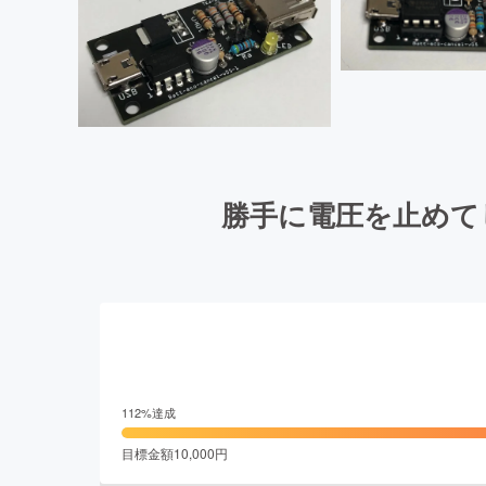
勝手に電圧を止めて
112
%達成
目標金額
10,000
円