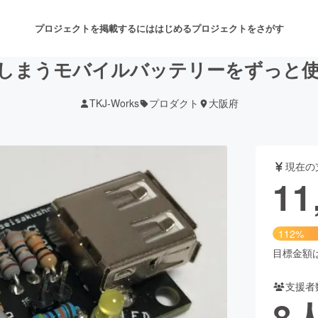
プロジェクトを掲載するには
はじめる
プロジェクトをさがす
しまうモバイルバッテリーをずっと
TKJ-Works
プロダクト
大阪府
注目のリターン
注目の新着プロジェクト
募集終了が近いプロジェクト
も
現在の
音楽
舞台・パフォーマンス
11
ゲーム・サービス開発
フード・飲食店
112%
書籍・雑誌出版
アニメ・漫画
目標金額は1
支援者
チャレンジ
ビューティー・ヘルスケ
8