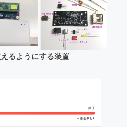
使えるようにする装置
終了
支援者数
8
人