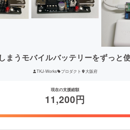
しまうモバイルバッテリーをずっと
TKJ-Works
プロダクト
大阪府
現在の支援総額
11,200
円