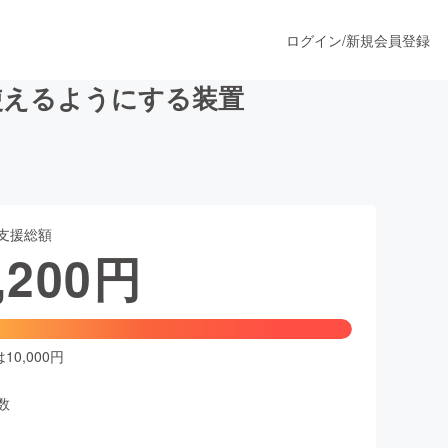
ログイン
/
新規会員登録
使えるようにする装置
うすぐ公開されます
支援総額
プロダクト
,200
円
ファッション
スポーツ
0,000円
数
ア
ソーシャルグッド
人