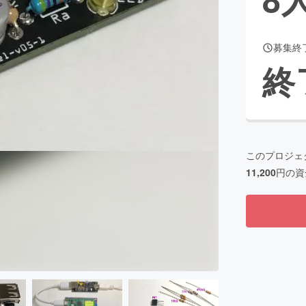
募集終
CAMPFIRE for Social Good
CAMPFIRE Creation
終
CAMPFIREふるさと納税
machi-ya
コミュニティ
このプロジェ
11,200
円の資