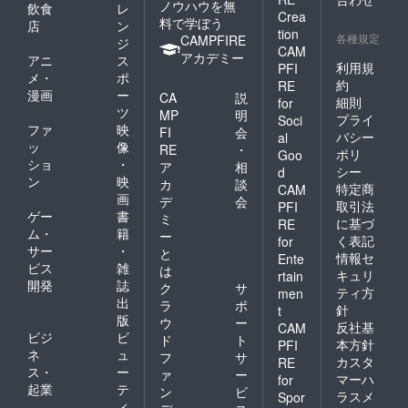
ノウハウを無
飲食
レ
Crea
料で学ぼう
店
ン
tion
各種規定
CAMPFIRE
ジ
CAM
アカデミー
アニ
ス
利用規
PFI
メ・
ポ
約
RE
漫画
ー
CA
説
細則
for
ツ
MP
明
プライ
Soci
ファ
映
FI
会
バシー
al
ッ
像
RE
・
ポリ
Goo
ショ
・
ア
相
シー
d
ン
映
カ
談
特定商
CAM
画
デ
会
取引法
PFI
ゲー
書
ミ
に基づ
RE
ム・
籍
ー
く表記
for
サー
・
と
情報セ
Ente
ビス
雑
は
キュリ
rtain
開発
誌
ク
サ
ティ方
men
出
ラ
ポ
針
t
版
ウ
ー
反社基
CAM
ビジ
ビ
ド
ト
本方針
PFI
ネ
ュ
フ
サ
カスタ
RE
ス・
ー
ァ
ー
マーハ
for
起業
テ
ン
ビ
ラスメ
Spor
ィ