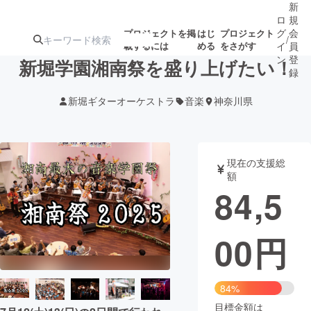
新
ロ
規
グ
会
プロジェクトを掲
はじ
プロジェクト
/
載するには
める
をさがす
イ
員
ン
登
新堀学園湘南祭を盛り上げたい！
録
新堀ギターオーケストラ
音楽
神奈川県
人気のプロ
注目のリ
注目の新着プロ
募集終了が近いプ
もうすぐ公開
ジェクト
ターン
ジェクト
ロジェクト
されます
現在の支援総
額
アート・写真
音楽
84,5
テクノロジー・ガジェット
ゲーム・サ
00
円
映像・映画
書籍・雑誌
84%
ビジネス・起業
チャレンジ
目標金額は