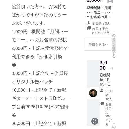
円
ハーモニー８月
協賛頂いた方へ、お気持ち
◎機関誌「月間
号を頂いた住所
ハーモニー」へ
へ郵送させてい
ばかりですが下記のリター
のお名前の掲載
ただきます。(8
※備考欄に掲載名
ンがございます。
月上旬)
支援者：3人
をご記入下さい
お届け予定：
1,000円 - 機関誌「月間ハー
※月間ハーモニー
こ
2025年07月
の
８月号(７月末発
リ
モニー」へのお名前の記載
タ
刊)の協賛者様一
ー
ン
覧に備考欄へ頂
詳細を見る
を
2,000円 - 上記＋学園祭内で
選
いた名前の掲載
択
す
を致します。
利用できる「かき氷引換
る
A4(1/4程度)枠内
3,0
に記載 ※月間
券」
00
ハーモニー８月
円
号を頂いた住所
3,000円 - 上記全て＋委員長
◎機関
へ郵送させてい
誌「月
オリジナル缶バッチ
ただきます。(8
間ハー
月上旬) ◎かき氷
モ
10,000円 - 上記全て＋新堀
引換券 ※7/12~13
支援
ニー」
の学園祭営業時
者：
ギターオーケストラBグルー
へのお
12人
間内、かき氷模
名前の
擬店舗にて利用
お届
プ公演2025(10/26)ペア招待
掲載 ※
け予
いただけます。
備考欄
定：
※引換券1枚につ
券
に掲載
2025
きかき氷200円
年07
名をご
20,000円 - 上記全て＋新堀
分1つとの交換。
こ
月
記入下
の
トッピングは別
リ