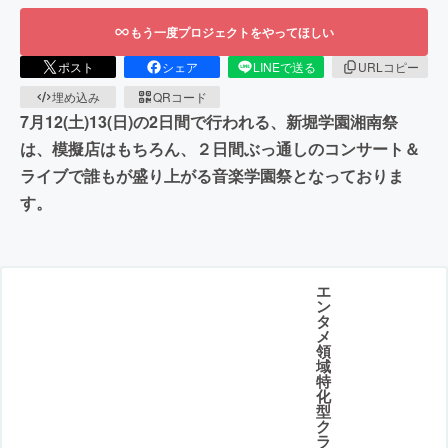
もう一度プロジェクトをやってほしい
ポスト
シェア
LINEで送る
URLコピー
埋め込み
QRコード
7月12(土)13(日)の2日間で行われる、新堀学園湘南祭
は、模擬店はもちろん、２日間ぶっ通しのコンサート＆
ライブで誰もが盛り上がる音楽学園祭となっておりま
す。
エ
ン
タ
メ
領
域
特
化
型
ク
ラ