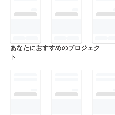
アドレ
ス宛に
作品の
内容の
相談を
させて
いただ
きま
す。過
去の依
頼例：
あなたにおすすめのプロジェク
「詩の
雰囲気
ト
のギ
ター独
奏曲を
作って
欲し
い」
「店の
雰囲気
の曲を
作って
欲し
い」※1
曲、3分
以内。
編曲、