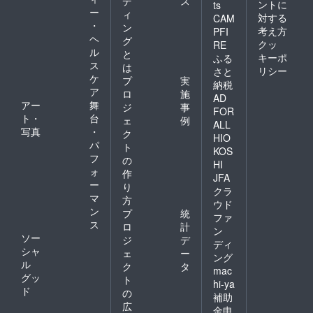
デ
ス
ントに
ts
ー
ィ
対する
CAM
・
ン
考え方
PFI
ヘ
グ
クッ
RE
ル
と
キーポ
ふる
ス
は
リシー
さと
ケ
プ
実
納税
ア
ロ
施
AD
アー
舞
ジ
事
FOR
ト・
台
ェ
例
ALL
写真
・
ク
HIO
パ
ト
KOS
フ
の
HI
ォ
作
JFA
ー
り
クラ
マ
方
ウド
ン
プ
統
ファ
ス
ロ
計
ン
ソー
ジ
デ
ディ
シャ
ェ
ー
ング
ル
ク
タ
mac
グッ
ト
hi-ya
ド
の
補助
広
金申