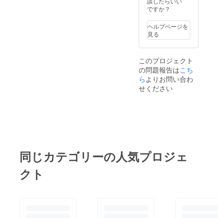
公演ペ
談したらいい
別途料
ア招待
ですか？
金が必
券
要で
ヘルプページを
す。 ◎
見る
実行委
員長缶
バッチ
このプロジェクト
◎新堀
の問題報告は
ギター
こち
オーケ
ら
よりお問い合わ
ストラB
せください
グルー
プ公演
ペア招
待券 ◎
新堀ギ
ター
オーケ
ストラ
同じカテゴリーの人気プロジェ
公演ペ
ア招待
クト
券 ◎作
曲教授
畑中雄
大の作
品提供
※頂いた
メール