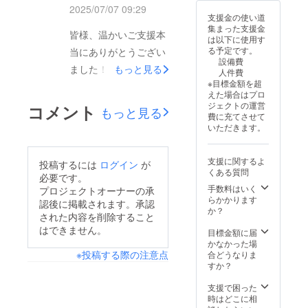
引換券1
グルー
2025/07/07 09:29
させて
枚につ
プ公演
支援金の使い道
いただ
きかき
ペア招
集まった支援金
きま
氷200円
皆様、温かいご支援本
待券
は以下に使用す
す。(8
分1つと
る予定です。
当にありがとうござい
月上旬)
の交
設備費
◎かき
換。
ました！
もっと見る
人件費
氷引換
トッピ
※目標金額を超
7/12(土),13(日)の本番
券
ングは
えた場合はプロ
※7/12~1
別途料
まで残り僅か、全力で
ジェクトの運営
コメント
3の学園
もっと見る
金が必
費に充てさせて
当日盛り上げていきま
祭営業
要で
いただきます。
時間
す。 ◎
すので、ご来場心より
内、か
実行委
き氷模
お待ちしております。
員長缶
支援に関するよ
投稿するには
ログイン
が
擬店舗
バッチ
新堀学園湘南祭実行委
くある質問
にて利
◎新堀
必要です。
用いた
ギター
員会
手数料はいく
プロジェクトオーナーの承
だけま
オーケ
らかかります
認後に掲載されます。承認
す。 ※
ストラB
か？
された内容を削除すること
引換券1
グルー
はできません。
枚につ
プ公演
目標金額に届
きかき
ペア招
かなかった場
氷200円
待券 ◎
※投稿する際の注意点
合どうなりま
分1つと
新堀ギ
すか？
の交
ター
換。
オーケ
支援で困った
トッピ
ストラ
時はどこに相
ングは