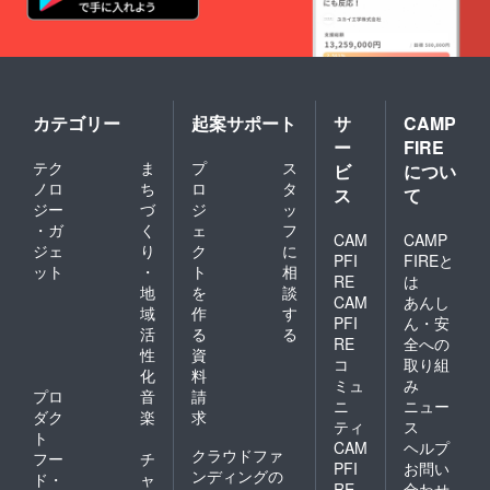
カテゴリー
起案サポート
サ
CAMP
ー
FIRE
テク
ま
プ
ス
ビ
につい
ノロ
ち
ロ
タ
ス
て
ジー
づ
ジ
ッ
・ガ
く
ェ
フ
CAM
CAMP
ジェ
り
ク
に
PFI
FIREと
ット
・
ト
相
RE
は
地
を
談
CAM
あんし
域
作
す
PFI
ん・安
活
る
る
RE
全への
性
資
コ
取り組
化
料
ミュ
み
プロ
音
請
ニ
ニュー
ダク
楽
求
ティ
ス
ト
CAM
ヘルプ
クラウドファ
フー
チ
PFI
お問い
ンディングの
ド・
ャ
RE
合わせ