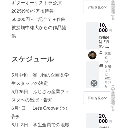
さい ※
ギターオーケストラ公演
タ
途料金が必要で
ー
月間
ン
詳細を見る
す。
を
2025(9/6)ペア招待券
ハーモ
選
択
ニー８
す
る
50,000円 - 上記全て＋作曲
月号(７
10,
月末発
教授畑中雄大からの作品提
刊)の協
000
円
賛者様
供
◎機関
一覧に
誌「月
備考欄
間ハー
へ頂い
モ
た名前
支援
ニー」
の掲載
スケジュール
者：
へのお
を致し
2人
名前の
ます。
お届
掲載 ※
A4(1/4
け予
備考欄
5月中旬 催し物の企画＆学
程度)枠
定：
に掲載
2025
内に記
生スタッフの決定
年07
名をご
載 ※月
こ
月
記入下
間ハー
の
5月25日 ふじさわ産業フェ
リ
さい ※
モニー
タ
ー
月間
８月号
ン
詳細を見る
スタへの出演・告知
を
ハーモ
を頂い
選
択
ニー８
た住所
す
6月1日 Let's Grooveでの
る
月号(７
へ郵送
20,
月末発
告知
させて
刊)の協
000
いただ
円
6月13日 学生全員での地域
賛者様
きま