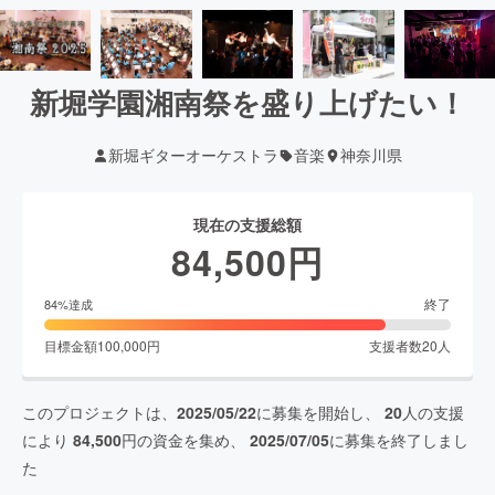
新堀学園湘南祭を盛り上げたい！
新堀ギターオーケストラ
音楽
神奈川県
現在の支援総額
84,500
円
終了
84
%達成
目標金額
100,000
円
支援者数
20
人
このプロジェクトは、
2025/05/22
に募集を開始し、
20
人の支援
により
84,500
円の資金を集め、
2025/07/05
に募集を終了しまし
た