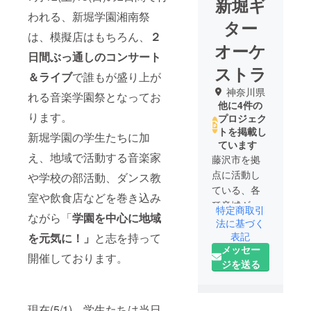
新堀ギ
われる、新堀学園湘南祭
ター
は、模擬店はもちろん、
２
オーケ
日間ぶっ通しのコンサート
ストラ
＆ライブ
で誰もが盛り上が
神奈川県
れる音楽学園祭となってお
他に4件の
ります。
プロジェク
トを掲載し
新堀学園の学生たちに加
ています
え、地域で活動する音楽家
藤沢市を拠
点に活動し
や学校の部活動、ダンス教
ている、各
室や飲食店などを巻き込み
種音域ギ
特定商取引
ながら「
学園を中心に地域
ターを用い
法に基づく
たギター
表記
を元気に！」
と志を持って
メッセー
オーケスト
開催しております。
ジを送る
ラです。海
外でも海外
でも数多く
現在(5/1)、学生たちは当日