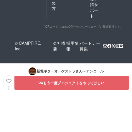
め
請サ
方
ポー
ト
「QRコード」は株式会社デンソーウェーブの登録商標です。
© CAMPFIRE,
会社概
採用情
パートナー
Inc.
要
報
募集
新堀ギターオーケストラ
さんへアンコール
もう一度プロジェクトをやってほしい
1