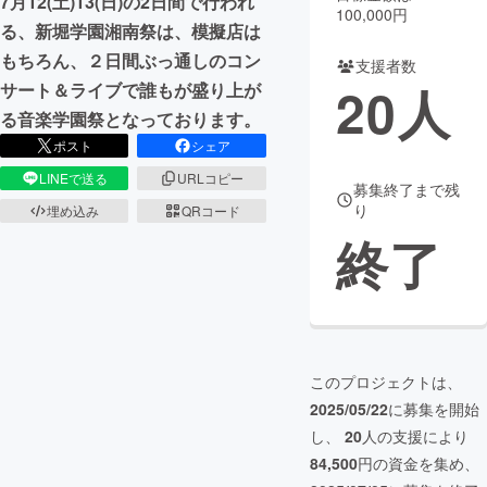
7月12(土)13(日)の2日間で行われ
100,000円
る、新堀学園湘南祭は、模擬店は
まちづくり・地域活性化
もちろん、２日間ぶっ通しのコン
支援者数
20
人
サート＆ライブで誰もが盛り上が
CAMPFIRE for Social Good
CAMPFIRE Creation
る音楽学園祭となっております。
CAMPFIREふるさと納税
machi-ya
コミュニティ
ポスト
シェア
LINEで送る
URLコピー
募集終了まで残
り
埋め込み
QRコード
終了
このプロジェクトは、
2025/05/22
に募集を開始
し、
20
人の支援により
84,500
円の資金を集め、