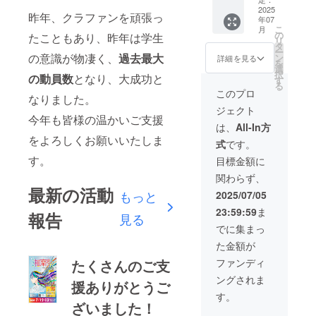
程度)枠
時間
す。 ◎
に掲載
2025
内に記
内、か
実行委
昨年、クラファンを頑張っ
年07
名をご
載 ※月
き氷模
員長缶
こ
月
記入下
間ハー
の
擬店舗
たこともあり、昨年は学生
バッチ
リ
さい ※
モニー
タ
にて利
ー
月間
の意識が物凄く、
過去最大
８月号
ン
用いた
詳細を見る
を
ハーモ
を頂い
選
だけま
択
の動員数
となり、大成功と
ニー８
た住所
す
す。 ※
る
月号(７
へ郵送
引換券1
このプロ
なりました。
月末発
させて
枚につ
ジェクト
刊)の協
いただ
きかき
今年も皆様の温かいご支援
賛者様
きま
氷200円
は、
All-In方
一覧に
す。(8
分1つと
をよろしくお願いいたしま
式
です。
備考欄
月上旬)
の交
へ頂い
◎かき
す。
換。
目標金額に
た名前
氷引換
トッピ
関わらず、
の掲載
券
ングは
最新の活動
を致し
※7/12~1
もっと
別途料
2025/07/05
ます。
3の学園
金が必
23:59:59
ま
A4(1/4
報告
祭営業
見る
要で
程度)枠
時間
す。 ◎
でに集まっ
内に記
内、か
実行委
た金額が
載 ※月
き氷模
員長缶
間ハー
擬店舗
バッチ
たくさんのご支
ファンディ
モニー
にて利
◎新堀
ングされま
８月号
用いた
援ありがとうご
ギター
を頂い
だけま
オーケ
す。
た住所
ざいました！
す。 ※
ストラB
へ郵送