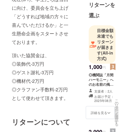
の舞台を成
リターンを
功させてお
に向け、委員会を立ち上げ
り、多くの
選ぶ
「どうすれば地域の方々に
表彰をされ
喜んでいただけるか」と一
ています。
目標金額
ギター芸術
生懸命企画をスタートさせ
未達でも
はもちろ
ております。
リターン
ん、子供か
が届きま
ら大人まで
す
(All-in
頂いた協賛金は、
方式)
楽しめるコ
◎装飾代-3万円
ンサートな
1,000
円
ど「心の糧
◎ゲスト謝礼-3万円
◎機関誌「月間
になる良い
ハーモニー」へ
◎機材代-2万円
音楽を全て
のお名前の掲載
◎クラファン手数料-2万円
※備考欄に掲載名
の人々へ」
支援者：2人
をご記入下さい
お届け予定：
として使わせて頂きます。
をモットー
※月間ハーモニー
こ
2025年08月
の
８月号(７月末発
に活動して
リ
タ
刊)の協賛者様一
ー
います。
ン
覧に備考欄へ頂
詳細を見る
を
選
いた名前の掲載
リターンについて
択
す
を致します。
る
A4(1/4程度)枠内
2,000
に記載 ※月間