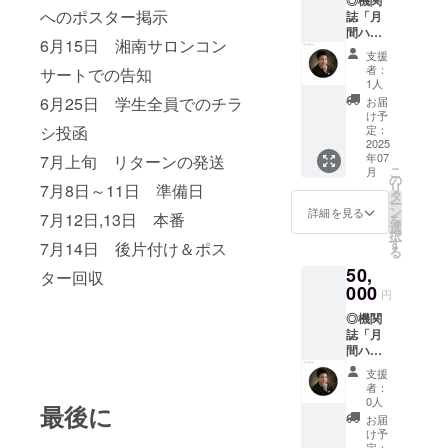
◎機関
一覧に
す。(8
へのポスター掲示
誌「月
備考欄
月上旬)
間ハー
へ頂い
◎かき
6月15日 湘南サロンコン
モ
た名前
氷引換
支援
ニー」
の掲載
券
者：
サートでの告知
へのお
を致し
※7/12~1
1人
名前の
ます。
3の学園
6月25日 学生全員でのチラ
お届
掲載 ※
A4(1/4
祭営業
け予
備考欄
シ投函
程度)枠
定：
時間
に掲載
2025
内に記
内、か
年07
7月上旬 リターンの発送
名をご
載 ※月
き氷模
こ
月
記入下
間ハー
の
擬店舗
リ
7月8日～11日 準備日
さい ※
モニー
タ
にて利
ー
月間
８月号
ン
用いた
詳細を見る
7月12日,13日 本番
を
ハーモ
を頂い
選
だけま
択
ニー８
た住所
す
す。 ※
7月14日 後片付け＆ポス
る
月号(７
へ郵送
引換券1
50,
月末発
させて
ター回収
枚につ
刊)の協
000
いただ
きかき
円
賛者様
きま
氷200円
◎機関
一覧に
す。(8
分1つと
誌「月
備考欄
月上旬)
の交
間ハー
へ頂い
◎かき
換。
モ
た名前
氷引換
トッピ
支援
ニー」
の掲載
券
ングは
者：
へのお
を致し
※7/12~1
0人
別途料
最後に
名前の
ます。
3の学園
金が必
お届
掲載 ※
A4(1/4
祭営業
け予
要で
備考欄
定：