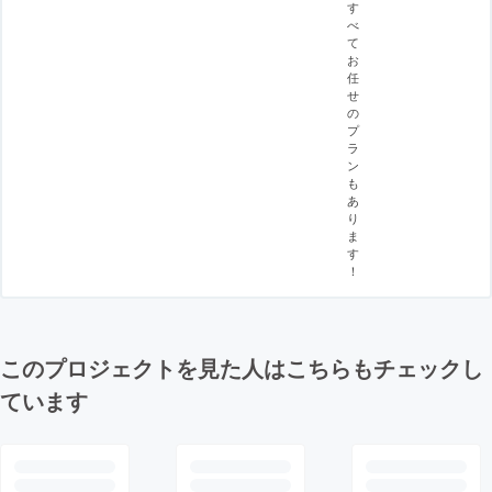
す
べ
て
お
任
せ
の
プ
ラ
ン
も
あ
り
ま
す
！
このプロジェクトを見た人はこちらもチェックし
ています