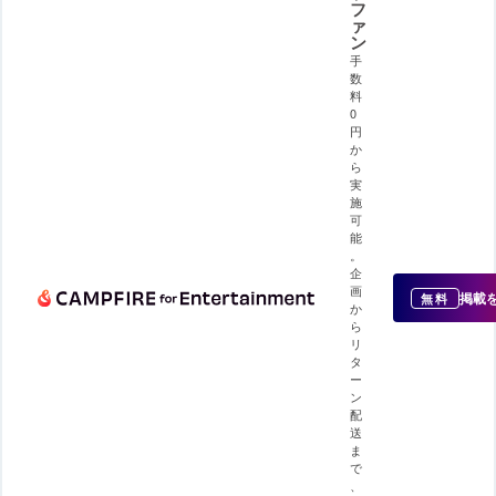
フ
ァ
ン
手
数
料
0
円
か
ら
実
施
可
能
。
企
画
掲載
無料
か
ら
リ
タ
ー
ン
配
送
ま
で
、