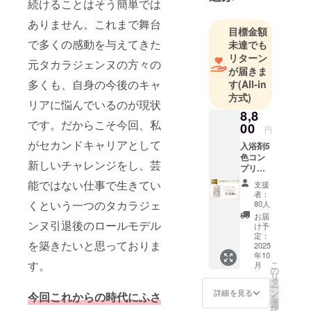
続けることはそう簡単では
劇団を退団
①花組公演
ありません。これまで舞台
目標金額
「エリザ
で多くの感動を与えてきた
未達でも
ベート」
リターン
元タカラジェンヌの方々の
「マスカ
が届きま
多くも、自身の今後のキャ
す
(All-in
レードホテ
方式)
ル」
リアに悩んでいるのが現状
8,8
②舞台
です。だからこそ今回、私
00
「runway 」
円
がセカンドキャリアとして
公演「越
入浴剤5
色コン
路吹雪生誕
新しいチャレンジをし、芸
プリー
100年記念ト
ト【1
能ではない仕事で生きてい
支援
パッ
リビュート
者：
ク】 各
くという一つのタカラジェ
80人
ディナー
色2袋ず
お届
ショー」
つ（合
ンヌ引退後のロールモデル
け予
計10
定：
③みずほ
を築きたいと思っておりま
袋）を
2025
PayPayドー
年10
詰め合
す。
こ
月
ムにて始球
わせた1
の
リ
パック
タ
式
ー
で、す
ン
詳細を見る
今回これからの時代にふさ
TV ゴル
を
べての
選
択