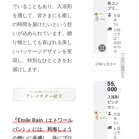
色コン
用方
麗な犬
様のア
でいることもあり、入浴剤
プリー
法】 浴
鳴山系
ンケー
ト【年
槽の湯
のふも
を通じて、皆さまにも癒し
ト(本プ
支援
間コー
（約
と脇田
ロジェ
者：
ス】 ピ
の時間を届けたいという想
200L）
温泉
5人
クト期
ンク・
に１包
は、元
間中に
お届
いが込められています。贈
イエ
を入
禄十六
け予
google
ロー・
れ、よ
定：
年「筑
フォー
り物としても喜ばれる美し
グリー
2025
くかき
前続風
ムにて
年10
ン・ブ
混ぜて
土記」
募集)を
いパッケージデザインを実
こ
月
ルー・
からご
の
に記さ
もとに
リ
パープ
入浴下
タ
れた温
現し、特別なひとときをお
調合さ
ー
ルの各
さい。
ン
泉で
詳細を見る
せてい
を
色24袋
【成
届けします。
選
「美肌
ただき
択
（合計
分】 脇
す
の湯」
ます。
る
120袋）
田温泉
とも呼
55,
の入浴
の成分
ばれて
剤贅沢
000
で調合
いま
円
セッ
してお
す。
入浴剤
ト。香
りま
【香
ピンク
りの変
す。秀
り】 皆
セット
化を1年
麗な犬
様のア
【年間
間楽し
鳴山系
ンケー
支援
コー
めま
のふも
ト(本プ
者：
『Étoile Bain（エトワール
ス】 華
す。
と脇田
0人
ロジェ
やかで
【ご利
温泉
バン）』には、和海しょう
クト期
お届
優雅な
用方
は、元
け予
間中に
香りの
の想いに共感し、共にプロ
法】 浴
定：
禄十六
google