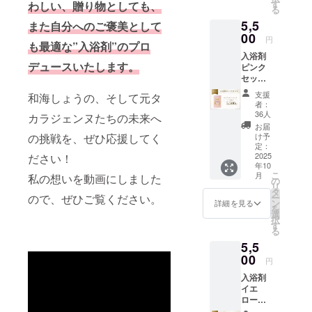
香りを
フ・野球番
す
わしい、贈り物としても、
る
お試し
組に出演
5,5
可能。
また自分へのご褒美として
舞台「I
【ご利
00
円
も最適な”入浴剤”のプロ
用方
LOVE
入浴剤
法】 浴
MUSICAL
デュースいたします。
ピンク
槽の湯
セット
2025」に出
（約
【1パッ
200L）
演予定
支援
和海しょうの、そして元タ
ク】 ピ
に１包
者：
ンクの
を入
36人
カラジェンヌたちの未来へ
香りが
れ、よ
お届
詰まっ
くかき
け予
の挑戦を、ぜひ応援してく
た入浴
混ぜて
定：
剤1パッ
2025
ださい！
からご
年10
ク（10
入浴下
こ
月
私の想いを動画にしました
袋）。
さい。
の
リ
まずは
【成
タ
ー
ので、ぜひご覧ください。
お試し
分】 脇
ン
詳細を見る
を
にぴっ
田温泉
選
択
たり。
の成分
す
る
贈り物
で調合
5,5
にも最
してお
適。
00
りま
円
【ご利
す。秀
入浴剤
用方
麗な犬
イエ
法】 浴
鳴山系
ロー
槽の湯
のふも
セット
（約