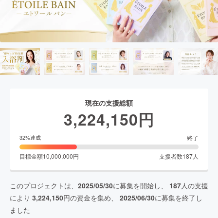
現在の支援総額
3,224,150
円
終了
32
%達成
目標金額
10,000,000
円
支援者数
187
人
このプロジェクトは、
2025/05/30
に募集を開始し、
187
人の支援
により
3,224,150
円の資金を集め、
2025/06/30
に募集を終了し
ました