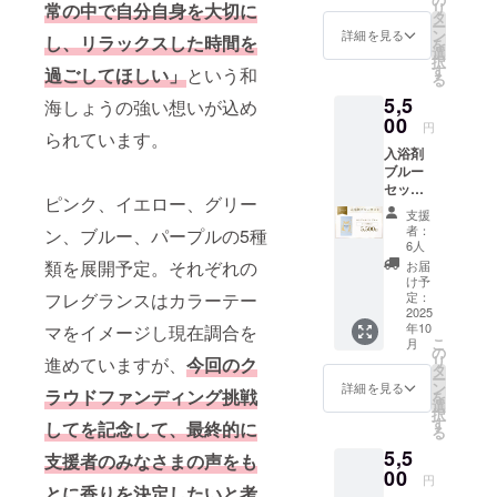
もとに
常の中で自分自身を大切に
リ
然の癒
入浴下
タ
れた温
調合さ
ー
しをお
さい。
ン
泉で
詳細を見る
せてい
し、リラックスした時間を
を
楽しみ
【成
選
「美肌
ただき
択
くださ
分】 脇
す
の湯」
過ごしてほしい」
という和
ます。
る
い。贈
田温泉
とも呼
5,5
り物に
海しょうの強い想いが込め
の成分
ばれて
も最
00
で調合
いま
円
られています。
適。
してお
す。
入浴剤
【ご利
りま
【香
ブルー
用方
す。秀
り】 皆
セット
法】 浴
麗な犬
様のア
ピンク、イエロー、グリー
【1パッ
槽の湯
鳴山系
ンケー
支援
ク】 透
（約
のふも
ト(本プ
者：
ン、ブルー、パープルの5種
明感あ
200L）
と脇田
6人
ロジェ
るブ
に１包
温泉
類を展開予定。それぞれの
クト期
お届
ルーの
を入
は、元
け予
間中に
香りを
フレグランスはカラーテー
れ、よ
定：
禄十六
google
詰めた1
2025
くかき
年「筑
フォー
年10
マをイメージし現在調合を
パック
混ぜて
前続風
ムにて
こ
月
（10
からご
の
土記」
募集)を
リ
進めていますが、
今回のク
袋）。
入浴下
タ
に記さ
もとに
ー
贈り物
さい。
ン
れた温
詳細を見る
調合さ
ラウドファンディング挑戦
を
にも最
【成
選
泉で
せてい
択
適。
分】 脇
す
「美肌
してを記念して、最終的に
ただき
る
【ご利
田温泉
の湯」
ます。
5,5
用方
の成分
支援者のみなさまの声をも
とも呼
法】 浴
00
で調合
ばれて
円
とに香りを決定したいと考
槽の湯
してお
いま