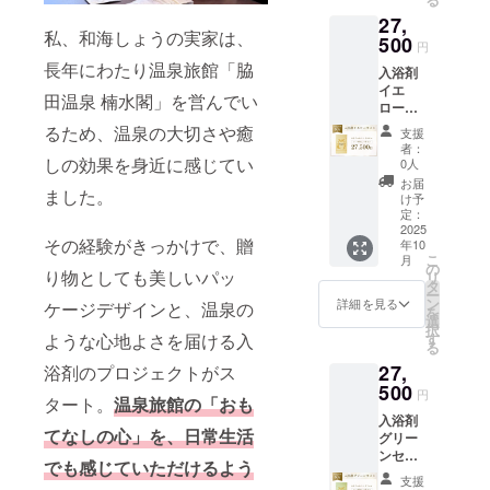
届けし
れ、よ
いま
27,
ます。
くかき
す。
私、和海しょうの実家は、
【ご利
500
混ぜて
【香
円
用方
からご
り】 皆
長年にわたり温泉旅館「脇
入浴剤
法】 浴
入浴下
様のア
イエ
槽の湯
さい。
ンケー
田温泉 楠水閣」を営んでい
ロー
（約
【成
ト(本プ
セット
200L）
分】 脇
るため、温泉の大切さや癒
ロジェ
支援
【半年
に１包
田温泉
クト期
者：
コー
を入
しの効果を身近に感じてい
の成分
0人
間中に
ス】 明
れ、よ
で調合
google
お届
ました。
るいイ
くかき
してお
け予
フォー
エロー
混ぜて
定：
りま
ムにて
の香り
2025
からご
す。秀
募集)を
その経験がきっかけで、贈
年10
の入浴
入浴下
麗な犬
もとに
こ
月
剤を1ヶ
さい。
の
鳴山系
調合さ
り物としても美しいパッ
リ
月1パッ
【成
タ
のふも
せてい
ー
ク×6ヶ
分】 脇
ン
と脇田
詳細を見る
ただき
ケージデザインと、温泉の
を
月分＝6
田温泉
選
温泉
ます。
択
パック
の成分
す
ような心地よさを届ける入
は、元
る
（60
で調合
禄十六
27,
袋）お
浴剤のプロジェクトがス
してお
年「筑
届けし
500
りま
前続風
円
タート。
温泉旅館の「おも
ます。
す。秀
土記」
入浴剤
【ご利
麗な犬
に記さ
てなしの心」を、日常生活
グリー
用方
鳴山系
れた温
ンセッ
法】 浴
のふも
泉で
でも感じていただけるよう
ト【半
槽の湯
と脇田
「美肌
支援
年コー