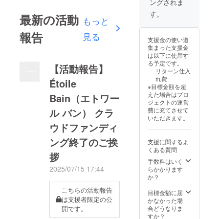
ングされま
ト終了
ナーの
のお名
トオー
後にお
掲載 ・
前（企
ナーの
す。
最新の活動
送りす
支援
業名）
交通
もっと
るメー
時、必
を掲載
費・滞
報告
ルをご
ず備考
しま
在費は
見る
支援金の使い道
確認く
欄に希
す。 ・
リター
集まった支援金
ださ
望され
掲載期
ン金額
は以下に使用す
い。
るお名
間：
に含ま
る予定です。
前をご
2025年
れてい
【活動報告】
リターン仕入
記入く
10月1
ます。
れ費
Étoile
ださ
日〜
・数
※目標金額を超
い。 ロ
2025年
量：入
えた場合はプロ
Bain（エトワー
ゴやバ
12月26
浴剤100
ジェクトの運営
ナーな
日まで
袋 【御
費に充てさせて
ル バン） クラ
どの画
の3ヶ月
社HP・
いただきます。
像の受
間 ・掲
広報誌
ウドファンディ
け渡し
載方
での紹
につい
法：文
介権】
ング終了のご挨
支援に関するよ
ては、
字もし
訪問時
くある質問
プロ
くはロ
の様子
拶
ジェク
ゴ／バ
を公式
手数料はいく
ト終了
ナーの
に撮影
2025/07/15 17:44
らかかります
後にお
掲載 ・
し、御
か？
送りす
支援
社の広
こちらの活動報告
るメー
時、必
報誌に
目標金額に届
ルをご
ず備考
掲載で
は支援者限定の公
かなかった場
確認く
欄に希
きる権
合どうなりま
開です。
ださ
望され
利で
すか？