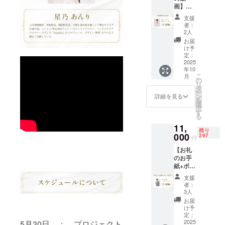
【香
画】和
性あ
りま
り】 皆
海しょ
り）。
す。秀
様のア
支援
うから
詳細は
麗な犬
ンケー
者：
の心の
メール
鳴山系
2人
ト(本プ
こもっ
でご案
のふも
ロジェ
お届
た動画
内しま
と脇田
け予
クト期
メッ
す。 ・
定：
温泉
間中に
セージ
2025
日程：
は、元
google
年10
(約1分)
2025年
禄十六
フォー
こ
月
を、
10月土
の
年「筑
ムにて
リ
メール
日の日
タ
前続風
募集)を
ー
にて動
中の時
ン
土記」
詳細を見る
もとに
を
画ファ
間帯を
選
に記さ
調合さ
択
イル形
想定 ・
す
れた温
せてい
る
式でお
トーク
泉で
ただき
11,
届けし
イベン
「美肌
ます。
残り
ます。
000
トの時
297
の湯」
円
間：約1
とも呼
【お礼
時間 ・
ばれて
のお手
内容： -
いま
紙+ボイ
御礼
す。
ス付
メッ
【香
支援
き】 お
セージ -
り】 皆
者：
手紙と
本プロ
3人
様のア
音声
ジェク
ンケー
お届
メッ
トの想
け予
ト(本プ
セージ
定：
いにつ
ロジェ
をセッ
2025
5月30日 ： プロジェクト
いて -そ
クト期