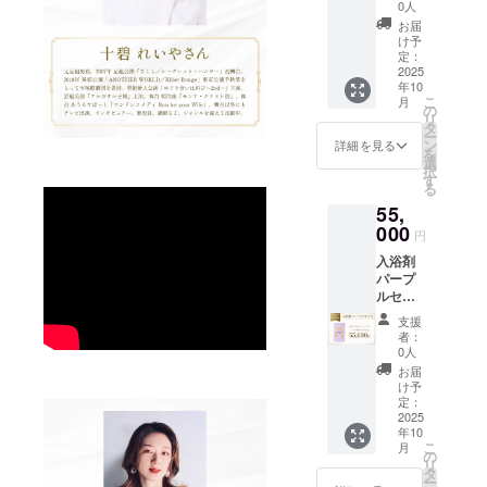
ス】 爽
200L）
麗な犬
0人
ト(本プ
やかで
に１包
鳴山系
ロジェ
お届
透明感
を入
のふも
け予
クト期
のある
れ、よ
定：
と脇田
間中に
ブルー
2025
くかき
温泉
google
年10
入浴剤1
混ぜて
は、元
フォー
こ
月
パック
からご
の
禄十六
ムにて
リ
10袋入
入浴下
タ
年「筑
募集)を
ー
り×12ヶ
さい。
ン
前続風
詳細を見る
もとに
を
月分
【成
選
土記」
調合さ
択
（合計
分】 脇
す
に記さ
せてい
る
120袋）
田温泉
れた温
ただき
55,
をご自
の成分
泉で
ます。
宅へお
000
で調合
「美肌
円
届け。
してお
の湯」
入浴剤
【ご利
りま
とも呼
パープ
用方
す。秀
ばれて
ルセッ
法】 浴
麗な犬
いま
ト【年
槽の湯
鳴山系
す。
支援
間コー
（約
のふも
【香
者：
ス】 気
200L）
と脇田
0人
り】 皆
品ある
に１包
温泉
様のア
お届
落ち着
を入
は、元
け予
ンケー
いた香
れ、よ
定：
禄十六
ト(本プ
りの
2025
くかき
年「筑
ロジェ
年10
パープ
混ぜて
前続風
クト期
こ
月
ル入浴
からご
の
土記」
間中に
リ
剤1パッ
入浴下
タ
に記さ
google
ー
ク10袋