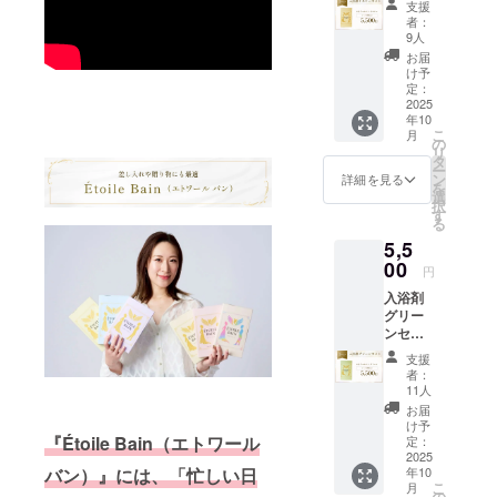
と脇田
支援
【1パッ
200L）
温泉
者：
ク】 イ
に１包
は、元
9人
エロー
を入
禄十六
お届
の香り
れ、よ
年「筑
け予
の1パッ
くかき
定：
前続風
ク（10
2025
混ぜて
土記」
年10
袋）で
からご
に記さ
こ
月
明るく
入浴下
の
れた温
リ
元気な
さい。
タ
泉で
ー
気分を
【成
ン
「美肌
詳細を見る
を
お届け
分】 脇
選
の湯」
択
しま
田温泉
す
とも呼
る
す。贈
の成分
ばれて
5,5
り物に
で調合
いま
も最
00
してお
す。
円
適。
りま
【香
入浴剤
【ご利
す。秀
り】 皆
グリー
用方
麗な犬
様のア
ンセッ
法】 浴
鳴山系
ンケー
ト【1
槽の湯
のふも
ト(本プ
支援
パッ
（約
と脇田
ロジェ
者：
ク】 緑
200L）
温泉
11人
クト期
の香り
に１包
は、元
間中に
お届
を詰め
を入
禄十六
け予
google
込んだ1
『Étoile Bain（エトワール
れ、よ
定：
年「筑
フォー
パック
2025
くかき
前続風
ムにて
バン）』には、「忙しい日
年10
(10
混ぜて
土記」
募集)を
こ
月
袋)。自
からご
の
に記さ