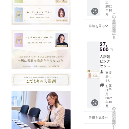
ロー・
からご
定：
に記さ
間中に
グリー
2025
入浴下
れた温
google
年10
ン・ブ
さい。
泉で
フォー
こ
月
ルー・
【成
の
「美肌
ムにて
リ
パープ
分】 脇
タ
の湯」
募集)を
ー
ルの各
田温泉
ン
とも呼
詳細を見る
もとに
を
色12袋
の成分
選
ばれて
調合さ
択
（合計
で調合
す
いま
せてい
る
60袋）
してお
す。
ただき
27,
の入浴
りま
【香
ます。
剤バラ
500
す。秀
り】 皆
円
エティ
麗な犬
様のア
入浴剤
セッ
鳴山系
ンケー
ピンク
ト。半
のふも
ト(本プ
セット
年分の
と脇田
ロジェ
【半年
楽しい
温泉
クト期
支援
コー
バスラ
は、元
間中に
者：
ス】 ピ
イフを
禄十六
4人
google
ンクの
お届
年「筑
フォー
お届
香りの
け。
前続風
け予
ムにて
入浴剤
【ご利
定：
土記」
募集)を
を1ヶ月
2025
用方
に記さ
もとに
年10
1パック
法】 浴
れた温
調合さ
こ
月
×6ヶ月
槽の湯
の
泉で
せてい
リ
分＝6
（約
タ
「美肌
ただき
ー
パック
200L）
ン
の湯」
詳細を見る
ます。
を
（60
に１包
選
とも呼
択
袋）お
を入
す
ばれて
る