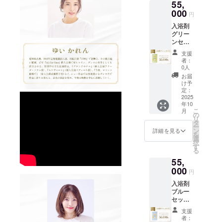
55,
月分
の成分
土記」
ます。
（合計
000
で調合
に記さ
円
120袋）
してお
れた温
入浴剤
をご自
りま
泉で
グリー
宅へお
す。秀
「美肌
ンセッ
届け。
麗な犬
の湯」
ト【年
【ご利
鳴山系
とも呼
支援
間コー
用方
のふも
ばれて
者：
ス】 癒
法】 浴
と脇田
0人
いま
しと落
槽の湯
温泉
す。
お届
ち着き
（約
は、元
け予
【香
のグ
200L）
定：
禄十六
り】 皆
リーン
2025
に１包
年「筑
様のア
年10
入浴剤1
を入
前続風
ンケー
こ
月
パック
れ、よ
の
土記」
ト(本プ
リ
10袋入
くかき
タ
に記さ
ロジェ
ー
り×12ヶ
混ぜて
ン
れた温
詳細を見る
クト期
を
月分
からご
選
泉で
間中に
択
（合計
入浴下
す
「美肌
google
る
120袋）
さい。
の湯」
フォー
55,
をご自
【成
とも呼
ムにて
宅へお
000
分】 脇
ばれて
募集)を
円
届け。
田温泉
いま
もとに
入浴剤
【ご利
の成分
す。
調合さ
ブルー
用方
で調合
【香
せてい
セット
法】 浴
してお
り】 皆
ただき
【年間
槽の湯
りま
様のア
ます。
支援
コー
（約
す。秀
ンケー
者：