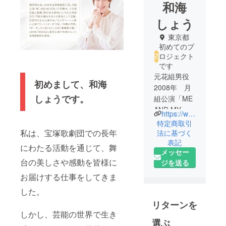
和海
しょう
東京都
初めてのプ
ロジェクト
です
元花組男役
初めまして、和海
2008年 月
しょうです。
組公演「ME
AND MY
https://www.instagram.com/sho_kazumi_official/
GIRL」初舞
特定商取引
台
私は、宝塚歌劇団での長年
法に基づく
表記
2023年 花
にわたる活動を通じて、舞
メッセー
組公演「鴛
台の美しさや感動を皆様に
ジを送る
鴦歌合戦／
grand
お届けする仕事をしてきま
mirage」東
した。
京公演千秋
リターンを
楽をもっ
しかし、芸能の世界で生き
て、宝塚歌
選ぶ