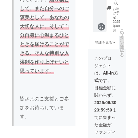
どの画
の3ヶ月
名前掲
手紙な
持ちを
0人
像の受
間 ・掲
載】 入
ど）を
込め
して、また自分へのご
お届
け渡し
載方
浴剤の
提供し
て、お
け予
褒美として、あなたの
につい
法：文
販売サ
ます。
礼の
定：
ては、
字もし
イト
なお、
メッ
2025
大切な人に、そして自
年09
プロ
くはロ
に、支
プロ
セージ
こ
月
ジェク
ゴ／バ
援者様
ジェク
をお送
の
分自身に心温まるひと
リ
ト終了
ナーの
のお名
トオー
りしま
タ
ー
後にお
掲載 ・
前（企
ナーの
す。
ン
詳細を見る
ときを届けることがで
を
送りす
支援
業名）
交通
【感謝
選
択
るメー
時、必
を掲載
費・滞
訪問】
す
きる、そんな特別な入
る
ルをご
ず備考
しま
在費は
御社へ
このプロ
確認く
欄に希
す。 ・
リター
直接訪
浴剤を作り上げたいと
ジェクト
ださ
望され
掲載期
ン金額
問し、
思っています。
い。
るお名
間：
に含ま
支援御
は、
All-In方
前をご
2025年
れてい
礼のご
式
です。
記入く
10月1
ます。
挨拶と
ださ
日〜
・数
記念品
目標金額に
い。 ロ
2025年
量：入
（入浴
関わらず、
ゴやバ
12月26
浴剤50
剤とお
皆さまのご支援とご参
ナーな
日まで
袋 【お
礼のお
2025/06/30
どの画
の3ヶ月
名前掲
手紙な
加をお待ちしていま
23:59:59
ま
像の受
間 ・掲
載】 入
ど）を
け渡し
載方
浴剤の
提供し
す。
でに集まっ
につい
法：文
販売サ
ます。
た金額が
ては、
字もし
イト
なお、
プロ
くはロ
に、支
プロ
ファンディ
ジェク
ゴ／バ
援者様
ジェク