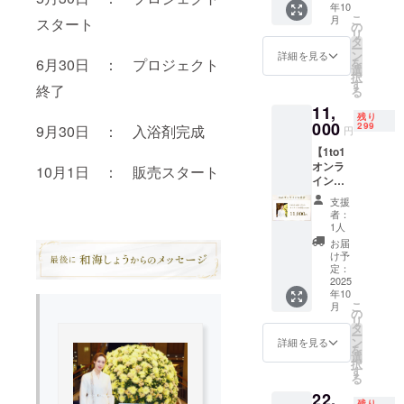
年10
トでお
の他
間中に
こ
月
スタート
届け。
の
トーク
google
リ
音声は
タ
企画
フォー
ー
ボイス
ン
詳細を見る
ムにて
を
6月30日 ： プロジェクト
再生ア
選
募集)を
択
プリ
す
もとに
終了
る
「CoDa
調合さ
11,
Ma」に
せてい
残り
て視聴
000
299
9月30日 ： 入浴剤完成
ただき
円
可能。
ます。
【1to1
操作方
オンラ
法は同
10月1日 ： 販売スタート
インお
封の案
茶会(10
内をご
支援
分)】 和
確認く
者：
海しょ
ださ
1人
うと1対
い。 ・
お届
1でお話
収録時
け予
できる
間：3分
定：
10分間
2025
間
年10
のオン
こ
月
ライン
の
リ
お茶会
タ
ー
使用
ン
詳細を見る
を
ツー
選
択
ル：
す
る
Zoomを
22,
使用予
残り