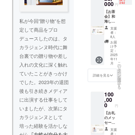
定(変更
000
292
円
の可能
【お茶
性あり)
会】和
有効期
私が今回”贈り物”を想
海しょ
限：
う+アン
2025年
支援
定して商品をプロ
バサ
7月から
者：
ダー2名
2025年
8人
デュースしたのは、タ
以上と
12月末
お届
のお茶
まで ※1
け予
カラジェンヌ時代に舞
会にご
対1でお
定：
招待し
2025
台裏での贈り物や差し
話いた
年11
ま
だけま
こ
月
入れの文化に深く触れ
す。。
すが、
の
リ
内容：
画面が
タ
ー
ていたことがきっかけ
トーク
オフの
ン
詳細を見る
を
および
状態で
選
でした。2023年の退団
択
写真撮
スタッ
す
る
影を予
フが1名
後も引き続きメディア
100
定 会
同席い
場：関
,00
たしま
に出演する仕事をして
東近辺
す。 ※
0
円
いましたが、次第にタ
時期：
スタッ
2025年
【お礼
フが不
カラジェンヌとして
11月末
のメッ
適切な
までに
セー
言動や
培った経験を活かしな
開催予
ジ】 感
行動が
支援
定 所要
謝の気
あると
者：
がら
「女性が自分を大