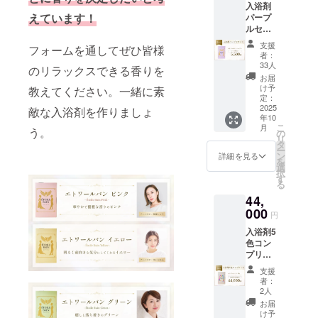
入浴剤
（約
りま
す。
えています！
パープ
200L）
す。秀
【香
ルセッ
に１包
麗な犬
り】 皆
ト【1
を入
鳴山系
様のア
支援
フォームを通してぜひ皆様
パッ
れ、よ
のふも
ンケー
者：
ク】 上
くかき
と脇田
33人
ト(本プ
のリラックスできる香りを
品な
混ぜて
温泉
ロジェ
お届
パープ
からご
は、元
け予
教えてください。一緒に素
クト期
ルの香
入浴下
定：
禄十六
間中に
りを1
2025
さい。
敵な入浴剤を作りましょ
年「筑
google
年10
パック
【成
前続風
フォー
こ
月
う。
(10袋)
分】 脇
の
土記」
ムにて
リ
に。贈
田温泉
タ
に記さ
募集)を
ー
り物に
の成分
ン
れた温
詳細を見る
もとに
を
もおす
で調合
選
泉で
調合さ
択
すめで
してお
す
「美肌
せてい
る
す。
りま
の湯」
ただき
44,
【ご利
す。秀
とも呼
ます。
用方
000
麗な犬
ばれて
円
法】 浴
鳴山系
いま
入浴剤5
槽の湯
のふも
す。
色コン
（約
と脇田
【香
プリー
200L）
温泉
り】 皆
ト【半
に１包
は、元
様のア
支援
年コー
を入
禄十六
ンケー
者：
ス】 ピ
れ、よ
年「筑
2人
ト(本プ
ンク・
くかき
前続風
ロジェ
お届
イエ
混ぜて
土記」
け予
クト期