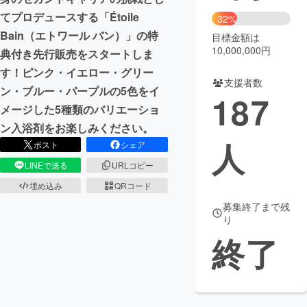
てプロデュースする「Étoile
32%
Bain（エトワール バン）」の特
目標金額は
10,000,000円
典付き先行販売をスタートしま
す！ピンク・イエロー・グリー
支援者数
ン・ブルー・パープルの5色をイ
187
メージした5種類のバリエーショ
ン入浴剤をお楽しみください。
人
ポスト
シェア
LINEで送る
URLコピー
埋め込み
QRコード
募集終了まで残
り
終了