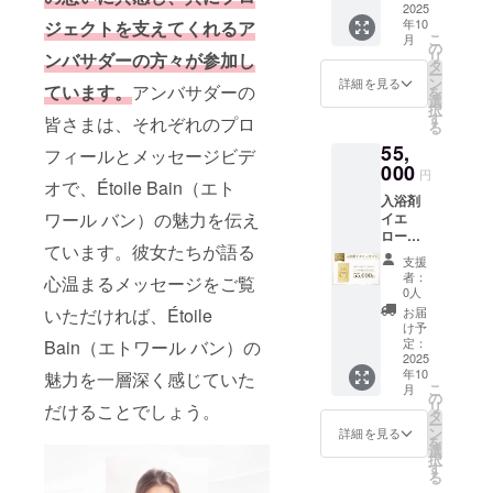
ピンク
2025
槽の湯
年「筑
フォー
年10
ジェクトを支えてくれるア
入浴剤1
（約
前続風
ムにて
こ
月
パック
200L）
の
土記」
募集)を
リ
ンバサダーの方々が参加し
10袋入
に１包
タ
に記さ
もとに
ー
り×12ヶ
を入
ン
れた温
詳細を見る
調合さ
ています。
アンバサダーの
を
月分
れ、よ
選
泉で
せてい
択
（合計
くかき
す
「美肌
皆さまは、それぞれのプロ
ただき
る
120袋）
混ぜて
の湯」
ます。
55,
をご自
からご
フィールとメッセージビデ
とも呼
宅へお
000
入浴下
ばれて
円
オで、Étoile Bain（エト
届け。
さい。
いま
入浴剤
【ご利
【成
す。
ワール バン）の魅力を伝え
イエ
用方
分】 脇
【香
ロー
法】 浴
田温泉
り】 皆
ています。彼女たちが語る
セット
槽の湯
の成分
様のア
支援
【年間
（約
で調合
ンケー
者：
心温まるメッセージをご覧
コー
200L）
してお
0人
ト(本プ
ス】 明
に１包
りま
いただければ、Étoile
ロジェ
お届
るく前
を入
す。秀
け予
クト期
向きな
れ、よ
定：
Bain（エトワール バン）の
麗な犬
間中に
気分に
2025
くかき
鳴山系
google
年10
魅力を一層深く感じていた
してく
混ぜて
のふも
フォー
こ
月
れるイ
からご
の
と脇田
ムにて
リ
だけることでしょう。
エロー
入浴下
タ
温泉
募集)を
ー
入浴剤1
さい。
ン
は、元
詳細を見る
もとに
を
パック
【成
選
禄十六
調合さ
択
10袋入
分】 脇
す
年「筑
せてい
る
り×12ヶ
田温泉
前続風
ただき