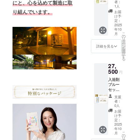
（約
温泉
の湯」
者：
にと、心を込めて製造に取
ス】 グ
200L）
は、元
1人
とも呼
リーン
に１包
り組んでいます。
禄十六
ばれて
お届
の香り
を入
年「筑
け予
いま
の入浴
れ、よ
定：
前続風
す。
剤を1ヶ
2025
くかき
土記」
【香
年10
月1パッ
混ぜて
に記さ
り】 皆
こ
月
ク×6ヶ
からご
の
れた温
様のア
リ
月分＝6
入浴下
タ
泉で
ンケー
ー
パック
さい。
ン
「美肌
詳細を見る
ト(本プ
を
（60
【成
選
の湯」
ロジェ
択
袋）お
分】 脇
す
とも呼
クト期
る
届けし
田温泉
ばれて
間中に
27,
ます。
の成分
いま
google
【ご利
500
で調合
す。
フォー
円
用方
してお
【香
ムにて
入浴剤
法】 浴
りま
り】 皆
募集)を
ブルー
槽の湯
す。秀
様のア
もとに
セット
（約
麗な犬
ンケー
調合さ
【半年
200L）
鳴山系
ト(本プ
せてい
支援
コー
に１包
のふも
ロジェ
者：
ただき
ス】 爽
を入
と脇田
0人
クト期
ます。
快なブ
れ、よ
温泉
間中に
お届
ルーの
くかき
は、元
け予
google
香りの
混ぜて
定：
禄十六
フォー
入浴剤
2025
からご
年「筑
ムにて
年10
を1ヶ月
入浴下
前続風
募集)を
こ
月
1パック
さい。
の
土記」
もとに
リ
×6ヶ月
【成