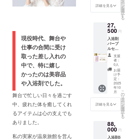
タ
に記さ
調合さ
ー
分＝6
分】 脇
ン
れた温
詳細を見る
せてい
を
パック
田温泉
選
泉で
ただき
択
（60
の成分
す
「美肌
ます。
る
袋）お
で調合
の湯」
27,
届けし
してお
とも呼
ます。
500
りま
ばれて
円
【ご利
す。秀
いま
現役時代、舞台や
入浴剤
用方
麗な犬
す。
パープ
法】 浴
鳴山系
【香
仕事の合間に受け
ルセッ
槽の湯
のふも
り】 皆
ト【半
（約
と脇田
取った差し入れの
様のア
支援
年コー
200L）
温泉
ンケー
者：
ス】 高
に１包
中で、特に嬉し
は、元
0人
ト(本プ
貴な
を入
禄十六
ロジェ
お届
かったのは美容品
パープ
れ、よ
年「筑
け予
クト期
ルの香
くかき
定：
前続風
間中に
や入浴剤でした。
りの入
2025
混ぜて
土記」
google
年10
浴剤を
からご
に記さ
フォー
こ
月
1ヶ月1
入浴下
の
れた温
舞台で忙しい日々を過ごす
ムにて
リ
パック
さい。
タ
泉で
募集)を
ー
×6ヶ月
中、疲れた体を癒してくれ
【成
ン
「美肌
詳細を見る
もとに
を
分＝6
分】 脇
選
の湯」
調合さ
択
るアイテムは心の支えでも
パック
田温泉
す
とも呼
せてい
る
（60
の成分
ばれて
ただき
ありました。
88,
袋）お
で調合
いま
ます。
届けし
000
してお
す。
円
ます。
りま
【香
私の実家が温泉旅館を営ん
入浴剤5
【ご利
す。秀
り】 皆