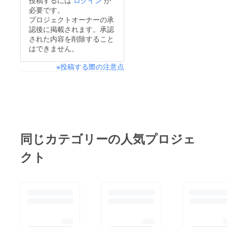
しま
共感してくださる方が
必要です。
す。 ・
多くいらっしゃること
プロジェクトオーナーの承
掲載期
間：
認後に掲載されます。承認
に、心から感謝してお
2025年
された内容を削除すること
ります。現在、入浴剤
10月1
はできません。
日〜
の試作品をテストしな
2025年
※投稿する際の注意点
12月26
がら、「どんな香りが
日まで
ふさわしいか？」と
の3ヶ月
間 ・掲
日々イメージを膨らま
載方
せています。この香り
法：文
字もし
については、ご支援い
くはロ
ただいた皆さまと一緒
ゴ／バ
同じカテゴリーの人気プロジェ
ナーの
に考えていければと考
掲載 ・
クト
えておりますので、ぜ
支援
時、必
ひ今後の活動報告にも
ず備考
欄に希
ご注目ください。本日
望され
は、5種類のカラーに
るお名
前をご
それぞれつけたネーミ
記入く
ングをご紹介いたしま
ださ