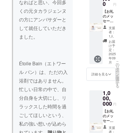
なればと思い、今回多
間：
に含ま
支援御
0
円
2025年
れてい
礼のご
くの元タカラジェンヌ
10月1
ます。
挨拶と
【お礼
日〜
・数
記念品
のメッ
の方にアンバサダーと
2025年
量：入
（入浴
セー
12月26
浴剤15
剤とお
ジ】 感
して就任していただき
支援
日まで
袋 【お
礼のお
謝の気
者：
の3ヶ月
名前掲
手紙な
持ちを
ました。
1人
間 ・掲
載】 入
ど）を
込め
お届
載方
浴剤の
提供し
て、お
け予
法：文
販売サ
ます。
礼の
定：
字もし
イト
なお、
メッ
2025
年09
くはロ
に、支
プロ
セージ
こ
月
Étoile Bain（エトワー
ゴ／バ
援者様
ジェク
をお送
の
リ
ナーの
のお名
トオー
りしま
タ
ル バン）は、ただの入
ー
掲載 ・
前（企
ナーの
す。
ン
詳細を見る
を
支援
業名）
交通
【感謝
選
浴剤ではありません。
択
時、必
を掲載
費・滞
訪問】
す
る
ず備考
しま
在費は
御社へ
忙しい日常の中で、自
1,0
欄に希
す。 ・
リター
直接訪
望され
掲載期
ン金額
問し、
00,
分自身を大切にし、リ
るお名
間：
に含ま
支援御
000
円
ラックスした時間を過
前をご
2025年
れてい
礼のご
記入く
10月1
ます。
挨拶と
【お礼
ごしてほしいという、
ださ
日〜
・数
記念品
のメッ
い。 ロ
2025年
量：入
（入浴
セー
私の強い想いが込めら
ゴやバ
12月26
浴剤30
剤とお
ジ】 感
支援
ナーな
日まで
袋 【お
礼のお
謝の気
れています。
贈り物と
者：