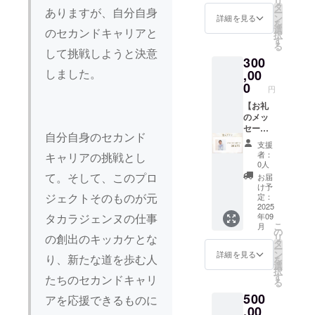
リ
トオー
りしま
タ
ありますが、自分自身
ー
ナーの
す。
ン
詳細を見る
を
交通
【感謝
選
のセカンドキャリアと
択
費・滞
訪問】
す
る
在費は
御社へ
して挑戦しようと決意
300
リター
直接訪
ン金額
問し、
しました。
,00
に含ま
支援御
0
円
れてい
礼のご
ます。
挨拶と
【お礼
・数
記念品
のメッ
量：入
（入浴
セー
自分自身のセカンド
浴剤10
剤とお
ジ】 感
支援
袋 【お
礼のお
謝の気
者：
キャリアの挑戦とし
名前掲
手紙な
持ちを
0人
載】 入
ど）を
込め
て。そして、このプロ
お届
浴剤の
提供し
て、お
け予
販売サ
ます。
礼の
ジェクトそのものが元
定：
イト
なお、
メッ
2025
年09
タカラジェンヌの仕事
に、支
プロ
セージ
こ
月
援者様
ジェク
をお送
の
リ
の創出のキッカケとな
のお名
トオー
りしま
タ
ー
前（企
ナーの
す。
ン
詳細を見る
り、新たな道を歩む人
を
業名）
交通
【感謝
選
択
を掲載
費・滞
訪問】
す
たちのセカンドキャリ
る
しま
在費は
御社へ
500
す。 ・
リター
直接訪
アを応援できるものに
掲載期
ン金額
問し、
,00