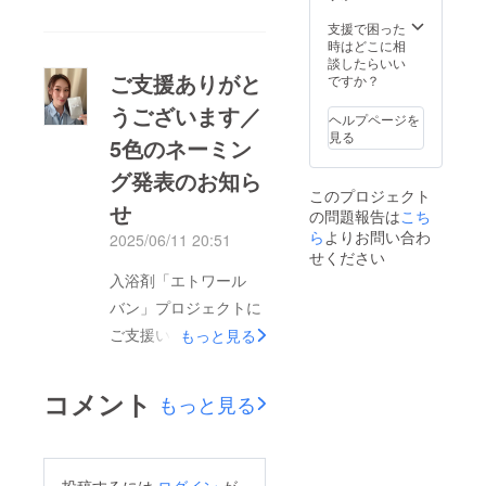
い。
るお名
す。 ・
前をご
権利履
支援で困った
記入く
行有効
時はどこに相
ださ
期限：
談したらいい
い。 ロ
2025年
ご支援ありがと
ですか？
ゴやバ
12月末
うございます／
ナーな
まで
ヘルプページを
どの画
・支援
見る
5色のネーミン
像の受
者様と
け渡し
の連絡
グ発表のお知ら
につい
方法：
このプロジェクト
ては、
詳細は
せ
の問題報告は
プロ
メール
こち
ジェク
で連絡
ら
よりお問い合わ
2025/06/11 20:51
ト終了
しま
せください
後にお
す。
入浴剤「エトワール
送りす
【お名
るメー
前掲
バン」プロジェクトに
ルをご
載】 入
ご支援いただいた皆さ
もっと見る
確認く
浴剤の
ださ
販売サ
ま、誠にありがとうご
い。
イト
ざいます。また、コメ
に、支
コメント
もっと見る
援者様
ントも一つひとつ大切
のお名
前（企
に読ませていただいて
業名）
おります。私の想いに
を掲載
投稿するには
ログイン
が