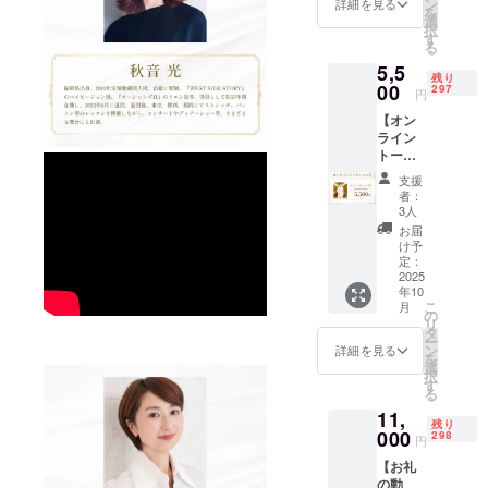
さい。
ン
れた温
詳細を見る
フォー
を
入り
【成
選
泉で
ムにて
択
×12ヶ月
分】 脇
す
「美肌
募集)を
る
分（合
田温泉
の湯」
もとに
5,5
計120
の成分
とも呼
調合さ
残り
袋）を
00
で調合
297
ばれて
せてい
円
ご自宅
してお
いま
ただき
【オン
へお届
りま
す。
ます。
ライン
け。
す。秀
【香
トーク
【ご利
麗な犬
り】 皆
イベン
用方
鳴山系
様のア
支援
ト】 和
法】 浴
のふも
ンケー
者：
海しょ
槽の湯
と脇田
3人
ト(本プ
うと
（約
温泉
ロジェ
お届
ファン
200L）
は、元
け予
クト期
の皆様
に１包
定：
禄十六
間中に
で楽し
2025
を入
年「筑
google
年10
むオン
れ、よ
前続風
フォー
こ
月
ライン
くかき
の
土記」
ムにて
リ
イベン
混ぜて
タ
に記さ
募集)を
ー
トにご
からご
ン
れた温
詳細を見る
もとに
を
招待。
入浴下
選
泉で
調合さ
択
Zoomな
さい。
す
「美肌
せてい
る
どの
【成
の湯」
ただき
11,
サービ
分】 脇
とも呼
ます。
残り
スを使
000
田温泉
298
ばれて
円
用予定
の成分
いま
【お礼
（変更
で調合
す。
の動
の可能
してお