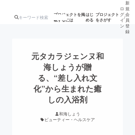
新
ロ
規
グ
会
プロジェクトを掲
はじ
プロジェクト
/
載するには
める
をさがす
イ
員
ン
登
録
人気のプロ
注目のリ
注目の新着プロ
募集終了が近いプ
もうすぐ公開
元タカラジェンヌ和
ジェクト
ターン
ジェクト
ロジェクト
されます
海しょうが贈
る、“差し入れ文
アート・写真
音楽
化”から生まれた癒
テクノロジー・ガジェット
しの入浴剤
ゲーム・サ
映像・映画
書籍・雑誌
和海しょう
ビューティー・ヘルスケア
ビジネス・起業
チャレンジ