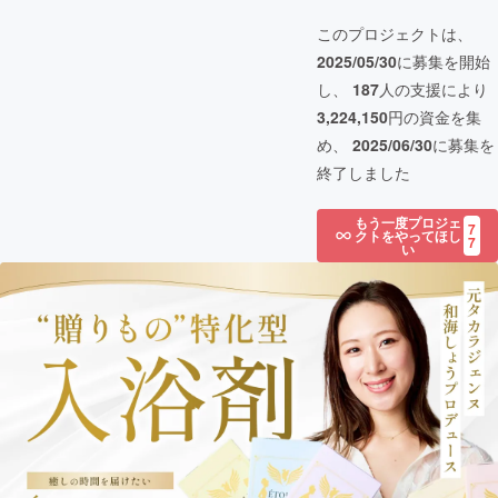
このプロジェクトは、
2025/05/30
に募集を開始
し、
187
人の支援により
3,224,150
円の資金を集
め、
2025/06/30
に募集を
終了しました
もう一度プロジェ
7
クトをやってほし
7
い