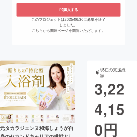
購入する
まちづくり・地域活性化
このプロジェクトは2025/06/30に募集を終了
しました。
CAMPFIRE for Social Good
CAMPFIRE Creation
こちらから関連ページを閲覧いただけます。
CAMPFIREふるさと納税
machi-ya
コミュニティ
現在の支援総
額
3,22
4,15
0
円
元タカラジェンヌ和海しょうが自
身のセカンドキャリアの挑戦とし