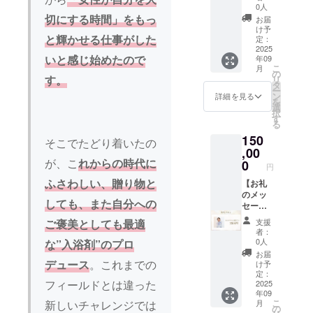
時間：1
持ちを
判断し
0人
時間程
込め
た場合
切にする時間」をもっ
お届
度
て、お
は強制
け予
礼の
と輝かせる仕事がした
的に退
定：
メッ
2025
出する
いと感じ始めたので
年09
セージ
場合が
こ
月
をお送
ござい
の
す。
リ
りしま
ますの
タ
ー
す。
でご了
ン
詳細を見る
を
【感謝
承くだ
選
択
訪問】
さい。
す
る
御社へ
150
直接訪
そこでたどり着いたの
問し、
,00
支援御
が、こ
れからの時代に
0
円
礼のご
ふさわしい、贈り物と
挨拶と
【お礼
記念品
のメッ
しても、また自分への
（入浴
セー
剤とお
ジ】 感
支援
ご褒美としても最適
礼のお
謝の気
者：
手紙な
持ちを
0人
な”入浴剤”のプロ
ど）を
込め
お届
提供し
て、お
デュース
。これまでの
け予
ます。
礼の
定：
フィールドとは違った
なお、
メッ
2025
年09
プロ
セージ
こ
月
新しいチャレンジでは
ジェク
をお送
の