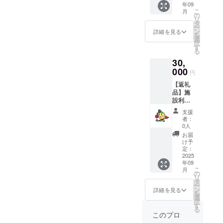
年09
者特別
リップ
こ
月
価格
交換時
の
リ
10,000
にご利
タ
ー
円］ ＋
用いた
ン
詳細を見る
を
お礼の
だける
選
択
メッ
特別な
す
る
セージ
チケッ
30,
＆プロ
トをご
ジェク
000
用意し
円
トの経
まし
【返礼
過報告
た。 さ
品】施
つき サ
らに、
設利用
ムズ
感謝の
回数券
アップ
気持ち
支援
（15回
TOKYO
と施設
者：
分）
の施設
改修の
0人
［通常
をお得
進捗を
お届
45,000
にご利
お伝え
け予
円相当
用いた
定：
する
→ 支援
2025
だけ
「お礼
年09
者特別
る、回
のメッ
こ
月
価格
数券（5
の
セー
リ
30,000
回分）
タ
ジ」と
ー
円］ ＋
をご用
ン
「プロ
詳細を見る
を
お礼の
意しま
選
ジェク
択
メッ
した。
す
トの経
る
セージ
通常価
過報
このプロ
＆プロ
格より
告」も