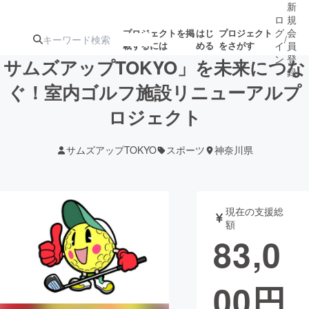
新
ロ
規
グ
会
プロジェクトを掲
はじ
プロジェクト
/
載するには
める
をさがす
イ
員
ン
登
サムズアップTOKYO」を未来につな
録
ぐ！室内ゴルフ施設リニューアルプ
ロジェクト
人気のプロ
注目のリ
注目の新着プロ
募集終了が近いプ
もうすぐ公開
ジェクト
ターン
ジェクト
ロジェクト
されます
サムズアップTOKYO
スポーツ
神奈川県
アート・写真
音楽
現在の支援総
テクノロジー・ガジェット
ゲーム・サ
額
83,0
映像・映画
書籍・雑誌
00
円
ビジネス・起業
チャレンジ