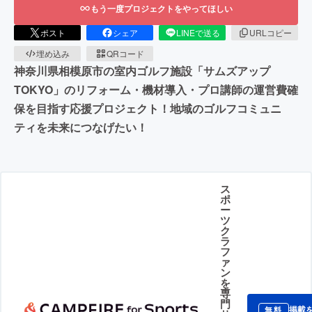
もう一度プロジェクトをやってほしい
ポスト
シェア
LINEで送る
URLコピー
埋め込み
QRコード
神奈川県相模原市の室内ゴルフ施設「サムズアップ
TOKYO」のリフォーム・機材導入・プロ講師の運営費確
保を目指す応援プロジェクト！地域のゴルフコミュニ
ティを未来につなげたい！
ス
ポ
ー
ツ
ク
ラ
フ
ァ
ン
を
専
門
掲載
無料