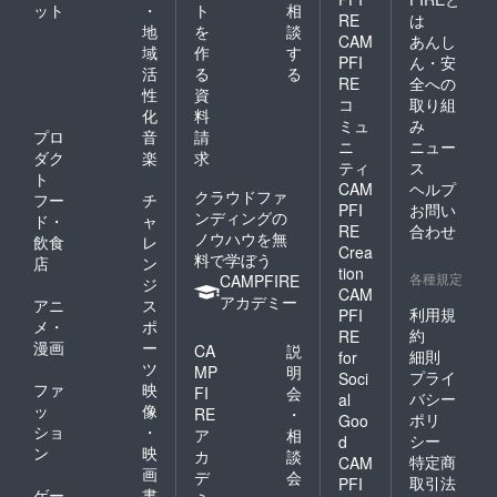
ット
・
ト
相
料金が
初回来
RE
は
必要で
店時に
地
を
談
CAM
あんし
す ・転
スタッ
域
作
す
PFI
ん・安
売不可
フより
活
る
る
です ・
RE
全への
お渡し
性
資
グルー
いたし
コ
取り組
化
料
プで
ます。
ミュ
み
シェア
プロ
音
請
「クラ
ニ
ニュー
利用は
ウド
ダク
楽
求
ティ
ス
可能で
ファン
ト
す 有効
CAM
ヘルプ
ディン
クラウドファ
フー
チ
期間：
グ支援
PFI
お問い
ンディングの
ド・
ャ
・2025
者」で
RE
合わせ
ノウハウを無
年8月1
飲食
レ
ある旨
Crea
日〜
料で学ぼう
をお伝
店
ン
tion
2027年
えくだ
各種規定
CAMPFIRE
ジ
CAM
7月31日
さい。
アカデミー
アニ
ス
までの2
利用規
PFI
メ・
ポ
年間 お
約
RE
漫画
ー
渡し方
CA
説
細則
for
法： ・
ツ
MP
明
プライ
Soci
初回来
ファ
映
FI
会
バシー
al
店時に
ッ
像
RE
・
スタッ
ポリ
Goo
ショ
・
ア
相
フより
シー
d
ン
映
お渡し
カ
談
特定商
CAM
いたし
画
デ
会
取引法
PFI
ます。
ゲー
書