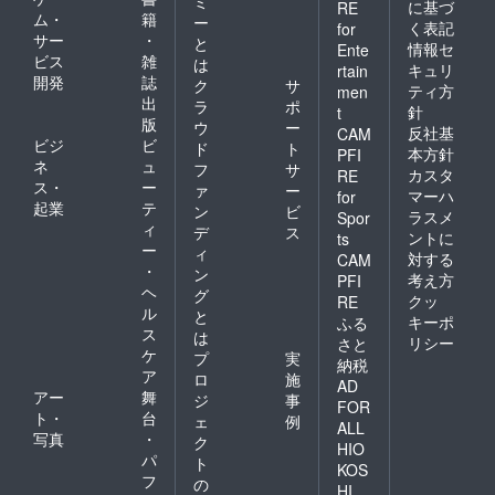
ミ
に基づ
RE
「クラ
ム・
籍
ー
く表記
ウド
for
サー
・
と
ファン
情報セ
Ente
ビス
雑
ディン
は
キュリ
rtain
グ支援
開発
誌
ク
サ
ティ方
men
者」で
出
ラ
ポ
針
t
ある旨
版
ウ
ー
反社基
CAM
をお伝
ビジ
ビ
ド
ト
えくだ
本方針
PFI
ネ
ュ
フ
サ
さい。
カスタ
RE
ス・
ー
ァ
ー
マーハ
for
起業
テ
ン
ビ
ラスメ
Spor
ィ
デ
ス
ントに
ts
ー
ィ
対する
CAM
・
ン
考え方
PFI
ヘ
グ
クッ
RE
ル
と
キーポ
ふる
ス
は
リシー
さと
ケ
プ
実
納税
ア
ロ
施
AD
アー
舞
ジ
事
FOR
ト・
台
ェ
例
ALL
写真
・
ク
HIO
パ
ト
KOS
フ
の
HI