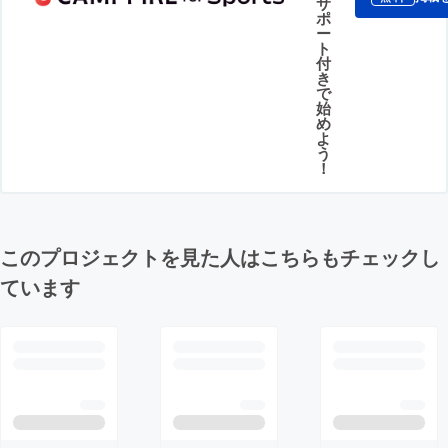
サ
ポ
ー
ト
付
き
で
始
め
よ
う
！
このプロジェクトを見た人はこちらもチェックし
ています