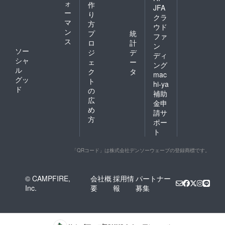
ォ
作
JFA
ー
り
クラ
マ
方
ウド
ン
プ
統
ファ
ス
ロ
計
ン
ソー
ジ
デ
ディ
シャ
ェ
ー
ング
ル
ク
タ
mac
グッ
ト
hi-ya
ド
の
補助
広
金申
め
請サ
方
ポー
ト
「QRコード」は株式会社デンソーウェーブの登録商標です。
© CAMPFIRE,
会社概
採用情
パートナー
Inc.
要
報
募集