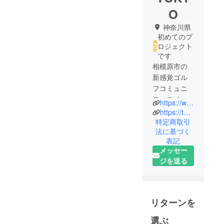
O
神奈川県
初めてのプ
ロジェクト
です
相模原市の
新感覚ゴル
フコミュニ
ティスペー
https://www.instagram.com/thumbs_up_tokyo?igsh=Y2Ztb2dweTdzZXFo&utm_source=qr
ス⛳️
https://thumbsup-golf.com/
大型室内練
特定商取引
法に基づく
習場・プロ
表記
レッスン・
メッセー
ボディケア
ジを送る
でゴルフラ
イフをサ
ポート🎯
スペースレ
リターンを
ンタル・イ
選ぶ
ベントも活