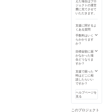
えた場合はプロ
込めた
15,000
す。
ジェクトの運営
メッ
円相当
その
費に充てさせて
セージ
・クラ
際、
いただきます。
と進捗
ウド
「クラ
報告も
ファン
ウド
お届け
ディン
ファン
支援に関するよ
しま
グ支援
ディン
くある質問
す。 内
者限定
グで支
容： ・
で
手数料はいく
援し
通常打
10,000
らかかります
た」と
席利用
円のご
か？
お伝え
15回分
支援で
くださ
（1回あ
ご提供
目標金額に届
い。 ・
たり最
・サム
かなかった場
**現金
大2時間
ズアッ
合どうなりま
との交
まで）
プ
すか？
換はで
・通常
TOKYO
きませ
価格：1
代表か
支援で困った
ん。**
回3,000
らのお
時はどこに相
また、
円 → 15
礼の
談したらいい
おつり
回で
メッ
ですか？
は出ま
45,000
セージ
せん。
円相当
＆施設
・分割
ヘルプページを
・クラ
の改
利用は
見る
ウド
修・改
できま
ファン
善状況
せん。
ディン
に関す
（例：5
このプロジェクト
グ支援
る経過
本ずつ2