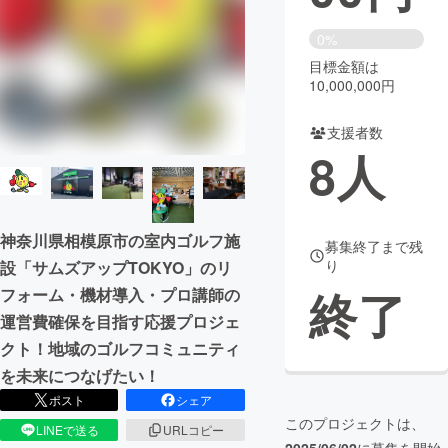
まちづくり・地域活性化
0%
目標金額は
10,000,000円
CAMPFIRE for Social Good
CAMPFIRE Creation
CAMPFIREふるさと納税
machi-ya
コミュニティ
支援者数
8
人
神奈川県相模原市の室内ゴルフ施
募集終了まで残
り
設「サムズアップTOKYO」のリ
終了
フォーム・機材導入・プロ講師の
運営費確保を目指す応援プロジェ
クト！地域のゴルフコミュニティ
を未来につなげたい！
ポスト
シェア
このプロジェクトは、
LINEで送る
URLコピー