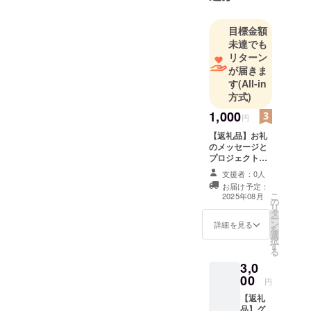
用可能🎉
初心者🔰か
目標金額
ら上級者ま
未達でも
で楽しめる
リターン
が届きま
施設！
す
(All-in
📞042-711-
方式)
9370 お問い
1,000
合わせくだ
円
さい
【返礼品】お礼
のメッセージと
プロジェクトの
経過報告 ご支援
支援者：0人
いただいた皆さ
お届け予定：
まへ、 感謝の気
こ
2025年08月
の
持ちを込めて
リ
タ
「お礼のメッ
ー
ン
セージ」と「プ
詳細を見る
を
選
ロジェクトの経
択
す
過報告」をお届
る
けいたします。
3,0
内容： ・サムズ
00
アップTOKYOよ
円
り、感謝の気持
【返礼
ちを綴ったメッ
品】グ