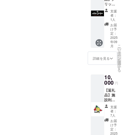
セージレター ・
リップ
クラウドファン
交換の
ディング後の進
支援
工賃チ
捗や、施設の変
者：
ケット
1人
化をお伝えする
（10本
プロジェクトの
お届
分） ＋
け予
経過報告 お届け
お礼の
定：
方法： ・メール
メッ
2025
または郵送にて
年09
セージ
お送りします
こ
月
＆プロ
の
（ご支援時にご
リ
ジェク
タ
選択いただけま
ー
トの経
ン
詳細を見る
す） ・発送予
を
過報告
選
定：2025年9月
択
つき サ
す
上旬ごろ
る
ムズ
10,
アップ
TOKYO
000
円
クラウ
【返礼
ドファ
品】施
ンディ
設利用
ングを
回数券
ご支援
支援
（5回
いただ
者：
分）
いた皆
7人
［通常
さまへ
お届
15,000
の感謝
け予
円相当
を込め
定：
→ 支援
2025
て、 グ