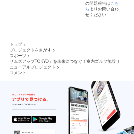
の問題報告は
者限定
こち
報告 ご
回に分
で
利用条
ら
よりお問い合わ
けるな
30,000
件： ・
どは不
せください
円のご
ご自身
可） ・
支援で
でのご
有効期
ご提供
利用時
間：
・サム
は、ト
2025年
ズアッ
ラック
8月1
プ
マンの
日〜
トップ
>
TOKYO
使用も
2026年
プロジェクトをさがす
>
代表か
可能で
7月31日
スポーツ
>
らのお
す（追
まで
礼の
サムズアップTOKYO」を未来につなぐ！室内ゴルフ施設リ
加料金
（12か
メッ
なし）
月間）
ニューアルプロジェクト
>
セージ
・他の
同封内
コメント
＆施設
方と
容： ・
の改
シェア
サムズ
修・改
してご
アップ
善状況
利用さ
TOKYO
に関す
れる場
代表よ
る経過
合、ト
り感謝
報告 ご
ラック
の気持
利用条
マンは
ちを
件： ・
別途料
綴った
ご自身
金がか
メッ
でのご
かりま
セージ
利用時
す ・ゴ
・クラ
は、ト
ルフゾ
ウド