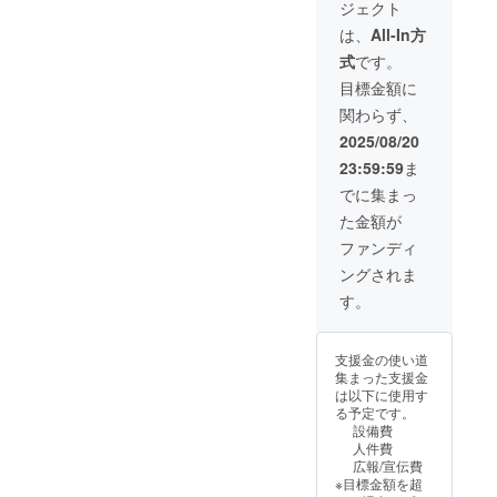
ジェクト
ジェク
約30%
お届け
トの経
オフの
いたし
は、
All-In方
過報告
特別返
ます。
式
です。
つき サ
礼に加
内容：
ムズ
え、感
・グ
目標金額に
アップ
謝の気
リップ
関わらず、
TOKYO
持ちを
交換の
の施設
込めた
工賃チ
2025/08/20
をお得
メッ
ケット
23:59:59
ま
にご利
セージ
（10本
用いた
と進捗
分） ※
でに集まっ
だけ
報告も
グリッ
た金額が
る、回
お届け
プ本体
数券
しま
の費用
ファンディ
（15回
す。 内
は別途
ングされま
分）を
容： ・
かかり
ご用意
通常打
ます。
す。
しまし
席利用5
ご利用
た。 通
回分（1
条件：
常価格
回あた
・チ
支援金の使い道
より約
り最大2
ケット
集まった支援金
30%オ
時間ま
は初回
は以下に使用す
フの特
で） ・
来店時
る予定です。
別返礼
通常価
にス
設備費
に加
格：1回
タッフ
人件費
え、感
3,000円
よりお
広報/宣伝費
謝の気
→ 5回
渡しい
※目標金額を超
持ちを
で
たしま