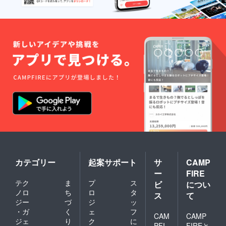
ラック
ンでの
ファン
マンの
ラウン
ディン
使用も
ドプレ
グで進
可能で
イは、
めてい
す（追
いずれ
るプロ
加料金
の場合
ジェク
なし）
も別途
トの進
・他の
料金が
捗・経
方と
必要で
過報告
シェア
す ・転
書
してご
売不可
利用さ
です ・
れる場
グルー
合、ト
プで
ラック
シェア
マンは
利用は
別途料
可能で
金がか
す 有効
かりま
期間：
す ・ゴ
・2025
カテゴリー
起案サポート
サ
CAMP
ルフゾ
年8月1
ー
FIRE
ンでの
日〜
ラウン
テク
ま
プ
ス
2027年
ビ
につい
ドプレ
7月31日
ノロ
ち
ロ
タ
ス
て
イは、
までの2
ジー
づ
ジ
ッ
いずれ
年間 お
・ガ
く
ェ
フ
の場合
渡し方
CAM
CAMP
ジェ
り
ク
に
も別途
法： ・
PFI
FIREと