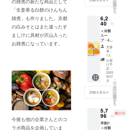
の雑煮の新たな商品として
山椒香
（https:
を
人参 ・
（https:
選
届けの
る牛と
//www.c
択
紅はる
//www.c
す
「生姜香る白餅のけんちん
リター
ときた
hantme
る
かの濃
hantme
ンに貼
まご ※
al.co.jp
6,2
厚ポ
雑煮」も作りました。京都
al.co.jp
付され
具材の
） ※原
ター
40
） ※原
たラベ
円
種類は
材料及
の白みそとはまた違ったす
ジュ ・
材料及
ルや注
変わる
び添加
＜冷製
トマト
び添加
意書き
可能性
物等の
まし汁に具材が沢山入った
スー
のガス
物等の
をご確
があり
食品表
プ・4個
パチョ
食品表
認くだ
お雑煮になっています。
ます。
示はお
（各1
・グ
示はお
さい。
支援
※クラフ
届け商
個）＋
リーン
届け商
者：
トスー
品のラ
アジア
カレー
品のラ
1人
プの原
ベルに
シリー
・マッ
ベルに
お届
材料
表記さ
ズ・4個
サマン
表記さ
け予
は、HP
れま
（各1
カレー
定：
れま
をご確
す。 商
個）＞
2025
・トム
す。 商
認くだ
品開封
年07
・とう
ヤムク
品開封
さいま
こ
前には
月
もろこ
ンラー
の
前には
せ
リ
必ずお
し ・京
メン ・
タ
必ずお
（https:
ー
届けの
人参 ・
ガパオ
ン
届けの
詳細を見る
//www.c
を
リター
紅はる
ライス
選
リター
hantme
択
ンに貼
かの濃
※新商品
す
ンに貼
al.co.jp
る
付され
厚ポ
の原材
付され
） ※原
たラベ
5,7
ター
料につ
たラベ
材料及
ルや注
残り13
ジュ ・
96
いては
ルや注
円
び添加
意書き
今後も他の企業さんとのコ
トマト
本文を
意書き
物等の
をご確
早割!!
のガス
参考に
をご確
食品表
ラボ商品を企画していま
認くだ
＜冷製
パチョ
して下
認くだ