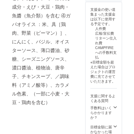
ト。今
さい
示はお
回の新
成分・えび・大豆・鶏肉・
届け商
支援金の使い道
商品を
品のラ
集まった支援金
魚醬（魚介類）を含む ④ガ
含め、
ベルに
は以下に使用す
全部で6
表記さ
パオライス ：米、具［鶏
る予定です。
商品を
れま
人件費
食べ比
肉、野菜（ピーマン）］、
す。 商
広報/宣伝費
べ頂け
品開封
リターン仕入
ます。
にんにく、バジル、オイス
前には
れ費
通常価
必ずお
CAMPFIRE
格より
ターソース、薄口醬油、砂
届けの
への手数料支
5％引き
リター
払
糖、シーズニングソース、
とお得
ンに貼
※目標金額を超
なセッ
付され
えた場合はプロ
濃口醬油、植物油、唐辛
トに
たラベ
ジェクトの運営
なって
子、チキンスープ、／調味
ルや注
費に充てさせて
おりま
意書き
いただきます。
す。 ※
料（アミノ酸等）、カラメ
をご確
新商品
認くだ
の原材
ル色素、（一部に小麦・大
さい。
支援に関するよ
料につ
くある質問
豆・鶏肉を含む）
いては
本文を
手数料はいく
参考に
らかかります
して下
か？
さい。
※具材の
目標金額に届
種類は
かなかった場