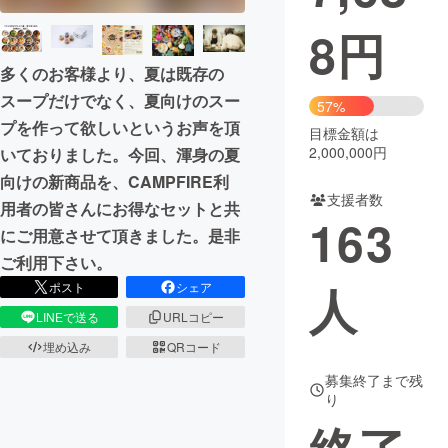
8
円
まちづくり・地域活性化
多くのお客様より、夏は既存の
スープだけでなく、夏向けのスー
CAMPFIRE for Social Good
CAMPFIRE Creation
57%
プを作って欲しいというお声を頂
CAMPFIREふるさと納税
machi-ya
コミュニティ
目標金額は
2,000,000円
いておりました。今回、渾身の夏
向けの新商品を、CAMPFIRE利
支援者数
用者の皆さんにお得なセットと共
163
にご用意させて頂きました。是非
ご利用下さい。
人
ポスト
シェア
LINEで送る
URLコピー
埋め込み
QRコード
募集終了まで残
り