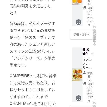
者：
もろこ
レー ・
4人
商品の開発を決定しまし
し ・京
マッサ
お届
人参 ・
マンカ
け予
た！
紅はる
レー
定：
かの濃
2025
CHANT
年07
厚ポ
MEAL
新商品は、私がイメージす
こ
月
ター
のカ
の
リ
るできるだけ地元の食材を
ジュ ・
レーの
タ
ー
トマト
食べ比
ン
詳細を見る
を
使った「冷製スープ」と交
のガス
べセッ
選
択
パチョ
ト。今
す
流のあったシェフと新しい
る
※新商品
回の新
6,8
の原材
商品を
スタッフの知識を活かした
料につ
40
含め、
円
いては
全部で6
「アジアシリーズ」を販売
＜アジ
本文を
商品を
アシ
参考に
予定です。
食べ比
リー
して下
べ頂け
ズ・8個
さい。
ます。
支援
CAMPFIREのご利用の皆様
（各2
※具材の
※新商品
者：
個）＞
種類は
の原材
1人
には先行販売にあたり、お
・グ
変わる
料につ
お届
リーン
可能性
いては
け予
得なセットもご用意してお
カレー
があり
定：
本文を
・マッ
2025
ます。
参考に
りますので、これまで
年07
サマン
※写真は
して下
こ
月
カレー
CUPに
の
CHANTMEALをご利用した
さい。
リ
・トム
入って
タ
※具材の