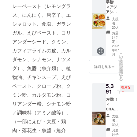
カレー
加物等
早割!!
料につ
す。 ※
ルや注
椀 ・鯛
カレー
レーペースト（レモングラ
煮込み
の食品
＜アジ
いては
原材料
意書き
の和風
煮込み
・鶏団
表示は
アシ
本文を
及び添
をご確
アクア
ス、にんにく、唐辛子、エ
・鶏団
子とニ
お届け
リー
参考に
加物等
認くだ
パッツ
支援
子とニ
ラのス
商品の
ズ・8個
して下
の食品
シャロット、食塩、ガラン
さい
者：
ア ・魚
ラのス
タミナ
ラベル
（各2
さい。
表示は
20人
介のブ
タミナ
なべ ・
に表記
個）＞
※具材の
ガル、えびペースト、コリ
お届け
お届
イヤ
なべ ・
山椒香
されま
・グ
種類は
商品の
け予
ベース
山椒香
る牛と
アンダーシード、クミン、
す。 商
リーン
変わる
定：
ラベル
・8種野
る牛と
ときた
品開封
カレー
2025
可能性
に表記
菜のラ
ときた
カフィアライムの皮、カル
まご ※
年07
前には
・マッ
があり
されま
タトュ
まご ※
こ
月
新商品
必ずお
サマン
ます。
の
す。 商
イユ ＜
ダモン、シナモン、ナツメ
具材の
リ
の原材
届けの
カレー
※原材料
タ
品開封
クラフ
種類は
ー
料につ
リター
・トム
及び添
ン
前には
詳細を見る
グ）、魚醬（魚介類）、植
トスー
変わる
を
いては
ンに貼
ヤムク
加物等
選
必ずお
プC＞
可能性
択
本文を
付され
ンラー
の食品
す
物油、チキンスープ、えび
届けの
・10種
があり
る
参考に
たラベ
メン ・
表示は
リター
野菜と
ます。
して下
5,3
ルや注
ガパオ
ペースト、クローブ粉、ク
お届け
ンに貼
生姜の
在庫な
※クラフ
さい。
意書き
ライス
91
商品の
し
付され
円
彩り椀
トスー
ミン粉、カルダモン粉、コ
※具材の
をご確
※新商品
ラベル
たラベ
・京風
プの原
種類は
お得!！
認下さ
の原材
に表記
ルや注
牛すじ
材料
リアンダー粉、シナモン粉
変わる
＜
い。
料につ
されま
意書き
カレー
は、HP
可能性
CHANT
いては
す。 商
をご確
／調味料（アミノ酸等）、
煮込み
をご確
があり
MEAL
本文を
品開封
認くだ
支援
・鶏団
認くだ
ます。
のカ
参考に
前には
さい
者：
（一部にえび・大豆・鶏
子とニ
さいま
※原材料
レー食
して下
必ずお
30人
ラのス
せ
及び添
べ比べ
さい。
肉・落花生・魚醬（魚介
届けの
お届
タミナ
（https:
加物等
セット6
※具材の
リター
け予
なべ ・
//www.c