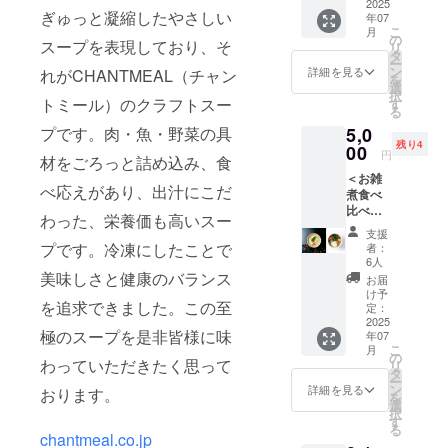
個×2）
2025
（例：A
＜クラ
ぎゅっと凝縮したやさしい
年07
＞ 以下
コース2
フト
こ
月
のクラ
個、A
の
スープB
スープを表現しており、そ
リ
フト
コー
タ
＞ ・10
ー
スープ
ス・B
ン
種野菜
詳細を見る
れがCHANTMEAL（チャン
を
のセッ
コース
選
と生姜
択
ト（A・
など）
トミール）のクラフトスー
す
の彩り
る
B・C）
＜ク
椀 ・鯛
5,0
プです。肉・魚・野菜の具
から2
ラフト
の和風
残り4
コース
00
スープA
アクア
円
材をごろっと詰め込み、食
お選び
＞ ・10
パッツ
＜お雑
下さ
種野菜
ア ・魚
べ応えがあり、出汁にこだ
煮食べ
い。 備
と生姜
介のブ
比べ
考欄に
の彩り
イヤ
わった、栄養価も高いスー
セット4
A・B・
椀 ・焼
ベース
支援
個（各2
Cのどれ
鮭と白
プです。冷凍にしたことで
・8種野
者：
個）＞
かを入
菜のク
6人
菜のラ
・お餅
力願い
美味しさと健康のバランス
リーム
タトュ
お届
屋さん
ます。
煮 ・ク
け予
イユ ＜
を追求できました。この至
のお雑
（例：A
定：
レーム
クラフ
煮 ・生
2025
コース2
ドゥ
トスー
極のスープを是非皆様に味
年07
姜香る
個、A
シャン
プC＞
こ
月
白餅の
コー
の
ピニオ
・10種
わっていただきたく思って
リ
けんち
ス・B
タ
ン ・チ
野菜と
ー
ん雑煮
コース
ン
キンフ
詳細を見る
生姜の
おります。
を
※具材の
など）
選
リカッ
彩り椀
択
種類は
＜ク
す
セク
・京風
る
変わる
ラフト
chantmeal.co.jp
リーム
牛すじ