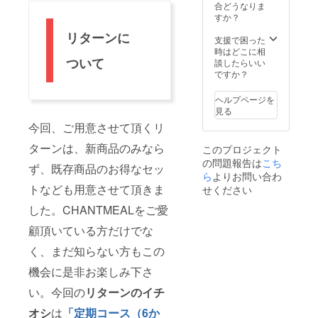
変わる
合どうなりま
可能性
すか？
があり
リターンに
ます。
支援で困った
※・里芋
時はどこに相
とチー
ついて
談したらいい
ズのカ
ですか？
レー
・丹
ヘルプページを
波地鶏
見る
と山椒
今回、ご用意させて頂くリ
のカ
レー
ターンは、新商品のみなら
このプロジェクト
・京
の問題報告は
都産ハ
こち
ず、既存商品のお得なセッ
バネロ
ら
よりお問い合わ
カレー
トなども用意させて頂きま
せください
・京
風牛す
した。CHANTMEALをご愛
じカ
顧頂いている方だけでな
レー の
原材料
く、まだ知らない方もこの
は、HP
をご確
機会に是非お楽しみ下さ
認くだ
さい
い。今回の
リターンのイチ
（https:
//www.c
オシ
は
「定期コース（6か