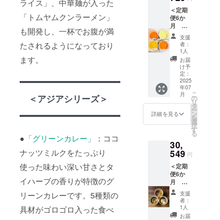
ルや注
ライス」、中華麺が入った
に渡っ
ライス
ドゥ
の彩り
煮込み
意書き
＜定期
て各4個
クラフ
シャン
椀 ・鯛
・鶏団
「トムヤムクンラーメン」
をご確
便6か
ずつ送
トスー
ピニオ
の和風
子とニ
認くだ
月 全
りま
プはA・
ン ・チ
アクア
も開発し、一杯でお腹が満
ラのス
さい
コース
す。 ・
B・Cの
キンフ
パッツ
支援
タミナ
セット
とうも
いずれ
リカッ
者：
たされるようになっており
ア ・魚
なべ ・
＞ 冷製
ろこし
か2セッ
1人
セク
介のブ
山椒香
スー
・京人
ます。
トを備
リーム
お届
イヤ
る牛と
プ、ア
参 ・紅
考欄に
け予
シ
ベース
ときた
ジアシ
はるか
定：
お選び
チュー
・8種野
まご ※
リー
2025
の濃厚
下さ
＜クラ
菜のラ
具材の
年07
ズ、ク
ポター
い。 ＜
フト
タトュ
種類は
こ
月
ラフト
＜アジアシリーズ＞
ジュ ・
の
クラフ
スープB
イユ ＜
変わる
リ
スープ
トマト
タ
トスー
＞ ・10
クラフ
可能性
ー
A・B・
のガス
ン
プA＞
詳細を見る
種野菜
トスー
があり
を
C、お雑
パチョ
選
・10種
と生姜
プC＞
ます。
択
煮食べ
・グ
す
野菜と
の彩り
・10種
※クラフ
る
比べ
リーン
●
「グリーンカレー」
：ココ
生姜の
椀 ・鯛
野菜と
トスー
30,
セット
カレー
彩り椀
の和風
生姜の
プの原
を6か月
ナッツミルクをたっぷり
549
・マッ
・焼鮭
アクア
円
彩り椀
材料
に渡っ
サマン
と白菜
パッツ
・京風
は、HP
使った味わい深い甘さとタ
＜定期
て各8個
カレー
のク
ア ・魚
牛すじ
をご確
便6か
ずつ送
・トム
リーム
介のブ
カレー
認くだ
イハーブの香りが特徴のグ
月
りま
ヤムク
煮 ・ク
イヤ
煮込み
さいま
CHANT
す。 今
ンラー
レーム
ベース
支援
リーンカレーです。5種類の
・鶏団
せ
MEAL
回、
メン ・
ドゥ
者：
・8種野
子とニ
（https:
のカ
CHANT
ガパオ
1人
シャン
具材がゴロゴロ入った食べ
菜のラ
ラのス
//www.c
レー食
MEAL
ライス
ピニオ
お届
タトュ
タミナ
hantme