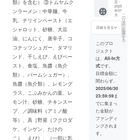
の食品
個＞ ・
類）を含む） ③トムヤムク
種類は
定：
ンに貼
山椒香
hantme
表示は
里芋と
2025
変わる
付され
る牛と
al.co.jp
ンラーメン：中華麺、牛
年07
お届け
チーズ
可能性
たラベ
ときた
こ
） ※原
月
商品の
のカ
があり
の
ルや注
まご ※
乳、チリインペースト（エ
リ
材料及
ラベル
レー ・
ます。
タ
意書き
具材の
ー
び添加
に表記
丹波地
※原材料
ン
をご確
詳細を見る
シャロット、砂糖、大豆
種類は
を
物等の
されま
鶏と山
及び添
選
認くだ
変わる
択
食品表
す。 商
椒のカ
加物等
す
さい
油、にんにく、唐辛子、コ
可能性
る
示はお
品開封
レー ・
の食品
このプロ
があり
届け商
前には
京都産
コナッツシュガー、タマリ
表示は
ます。
品のラ
ジェクト
必ずお
ハバネ
お届け
※クラフ
ベルに
ンド、干しえび、えびペー
届けの
ロカ
商品の
は、
All-In方
トスー
表記さ
リター
レー ・
ラベル
プの原
スト、食塩、魚醬（魚介
れま
式
です。
ンに貼
京風牛
に表記
材料
す。 商
付され
すじカ
されま
目標金額に
類）、パームシュガー）、
は、HP
品開封
たラベ
レー ・
す。 商
をご確
前には
関わらず、
ルや注
グリー
品開封
魚醬（魚介類）、レモング
認くだ
必ずお
意書き
ンカ
前には
2025/06/30
さいま
届けの
をご確
レー ・
必ずお
ラス、こぶみかんの葉、レ
せ
リター
23:59:59
ま
認下さ
マッサ
届けの
（https:
ンに貼
モン汁、砂糖、チキンスー
い。
マンカ
リター
でに集まっ
//www.c
付され
レー
ンに貼
hantme
たラベ
プ、／調味料（アミノ酸
た金額が
CHANT
付され
al.co.jp
ルや注
MEAL
たラベ
ファンディ
等）、具［野菜（フクロダ
） ※原
意書き
のカ
ルや注
材料及
をご確
ングされま
レーの
意書き
ケ、インゲン、たけの
び添加
認くだ
食べ比
をご確
す。
物等の
さい。
べセッ
認くだ
こ）、えび］、（一部に乳
食品表