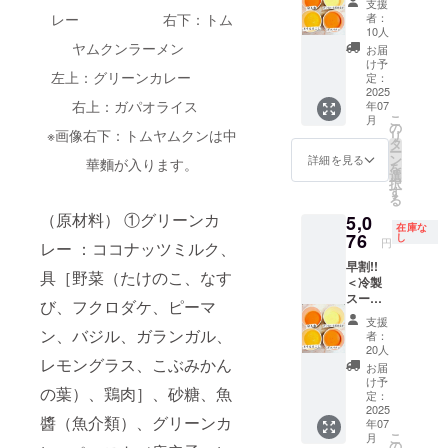
各種
は、備
支援
介のブ
Cのいず
変わる
個）＞
常価格
セット
スープ
者：
レー 右下：トム
考欄に
イヤ
れか2つ
可能性
・とう
より
を備考
10人
の原材
ご記入
ベース
のを3か
があり
もろこ
15％引
ヤムクンラーメン
欄に入
料は、
お届
下さ
・8種野
月に
ます。
し ・京
きに
力願い
け予
HPをご
い。 ＜
菜のラ
渡って
※原材料
人参 ・
左上：グリーンカレー
なった
定：
ます。
確認く
クラフ
タトュ
毎月8個
及び添
紅はる
2025
お得な
＜ク
ださい
トスー
イユ ＜
お送り
右上：ガパオライス
加物等
年07
かの濃
セット
ラフト
（https:
プA＞
クラフ
こ
しま
月
の食品
厚ポ
です。
の
スープA
//www.c
・10種
トスー
※画像右下：トムヤムクンは中
リ
す。 通
表示は
ター
A・B・
タ
＞ ・10
hantme
野菜と
プC＞
ー
常価格
お届け
ジュ ・
Cそれぞ
ン
種野菜
詳細を見る
al.co.jp
華麵が入ります。
生姜の
・10種
を
より
商品の
トマト
れをお
選
と生姜
） ※具
彩り椀
野菜と
択
10％引
ラベル
のガス
送りす
す
の彩り
材の種
・焼鮭
生姜の
る
きに
に表記
パチョ
るか、A
椀 ・焼
類は変
と白菜
彩り椀
なって
（原材料） ①グリーンカ
されま
5,0
※新商品
セット
鮭と白
わる可
のク
在庫な
・京風
おり、
す。 商
の原材
76
を6か月
し
菜のク
能性が
円
リーム
牛すじ
レー ：ココナッツミルク、
お得で
品開封
料につ
お送り
リーム
ありま
煮 ・ク
カレー
す。 ※
前には
早割!!
いては
するな
煮 ・ク
す。 ※
具［野菜（たけのこ、なす
レーム
煮込み
新商品
必ずお
＜冷製
本文を
ど、6か
レーム
原材料
ドゥ
・鶏団
の原材
届けの
スープ
参考に
月分お
ドゥ
び、フクロダケ、ピーマ
及び添
シャン
子とニ
料につ
リター
8個（各
して下
好きな
シャン
加物等
支援
ピニオ
ラのス
いては
ンに貼
2個）＞
さい。
ン、バジル、ガランガル、
セット2
ピニオ
者：
の食品
ン ・チ
タミナ
本文を
付され
・とう
※具材の
セット
20人
ン ・チ
表示は
キンフ
なべ ・
参考に
たラベ
もろこ
レモングラス、こぶみかん
種類は
を備考
キンフ
お届
お届け
リカッ
山椒香
して下
ルや注
し ・京
変わる
欄に入
け予
リカッ
商品の
セク
る牛と
の葉）、鶏肉］、砂糖、魚
さい。
意書き
人参 ・
可能性
定：
力願い
セク
ラベル
リーム
ときた
※具材の
をご確
紅はる
2025
があり
ます。
リーム
に表記
シ
醬（魚介類）、グリーンカ
まご 通
種類は
年07
認下さ
かの濃
ます。
＜ク
シ
されま
チュー
こ
常価格
月
変わる
い。
厚ポ
※写真は
の
ラフト
チュー