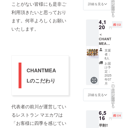
ー
ヤムク
ことがない皆様にも是非ご
おりま
ン
種類は
詳細を見る
を
ンラー
すが、
選
変わる
択
利用頂きたいと思っており
メン ・
パウチ
す
可能性
る
ガパオ
でのご
があり
ます。何卒よろしくお願い
4,1
ライス
提供と
ます。
残り2
※新商品
20
なりま
※・里芋
円
いたします。
の原材
す。 ※
とチー
＜
料につ
原材料
ズのカ
CHANT
いては
及び添
レー
MEAL
本文を
加物等
・丹
クラフ
参考に
の食品
波地鶏
支援
トスー
して下
表示は
と山椒
者：
プ A ・
さい。
お届け
8人
のカ
B・
※具材の
商品の
レー
お届
C（各4
種類は
ラベル
け予
・京
CHANTMEA
個）＞
変わる
定：
に表記
都産ハ
以下の
2025
可能性
されま
バネロ
Lのこだわり
年07
クラフ
があり
す。 商
カレー
こ
月
トスー
ます。
の
品開封
・京
リ
プの
※原材料
タ
前には
風牛す
ー
セット
及び添
ン
必ずお
詳細を見る
じカ
を
（A・
加物等
選
届けの
レー の
択
B・C）
の食品
す
リター
原材料
代表者の前川が運営してい
る
からお
表示は
ンに貼
は、HP
6,5
選び下
お届け
付され
をご確
るレストラン マエカワは
残り4
さい。
16
商品の
たラベ
認くだ
円
備考欄
ラベル
「お客様に四季を感じてい
ルや注
さい
早割!!
にA・
に表記
意書き
（https: