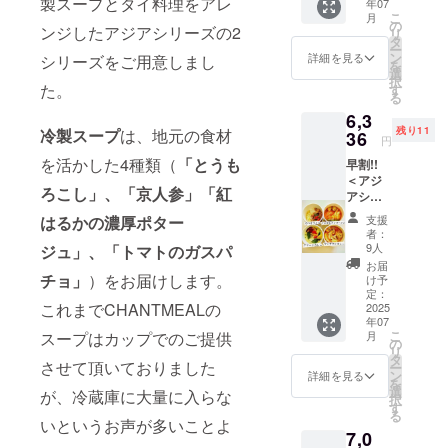
製スープとタイ料理をアレ
年07
とうも
選び下
加物等
をご確
こ
月
ろこし
さい。
の
の食品
認下さ
ンジしたアジアシリーズの2
リ
・京人
備考欄
タ
表示は
い
ー
参 ・紅
にA・
ン
お届け
詳細を見る
シリーズをご用意しまし
を
はるか
B・Cの
選
商品の
択
の濃厚
どれか
た。
す
ラベル
る
ポター
を入力
に表記
6,3
ジュ ・
願いま
されま
残り11
冷製スープ
は、地元の食材
トマト
36
す。
す。 商
円
のガス
＜クラ
品開封
を活かした4種類（
「とうも
早割!!
パチョ
フト
前には
＜アジ
以下の
スープA
必ずお
ろこし」、「京人参」「紅
アシ
クラフ
＞ ・10
届けの
リーズ4
トスー
種野菜
リター
支援
はるかの濃厚ポター
個（各1
プの
と生姜
ンに貼
者：
個）＋
セット
の彩り
9人
ジュ」、「トマトのガスパ
付され
クラフ
（A・
椀 ・焼
たラベ
お届
トスー
B・C）
チョ」
）をお届けします。
鮭と白
け予
ルや注
プA・
からお
定：
菜のク
意書き
これまでCHANTMEALの
B・C 4
2025
選び下
リーム
をご確
年07
個＞ ・
さい。
煮 ・ク
認下さ
こ
月
スープはカップでのご提供
グリー
備考欄
の
レーム
い
リ
ンカ
にA・
タ
ドゥ
させて頂いておりました
ー
レー ・
B・Cの
ン
シャン
詳細を見る
を
マッサ
どれか
選
ピニオ
が、冷蔵庫に大量に入らな
択
マンカ
を入力
す
ン ・チ
る
レー ・
願いま
いというお声が多いことよ
キンフ
7,0
トムヤ
す。
リカッ