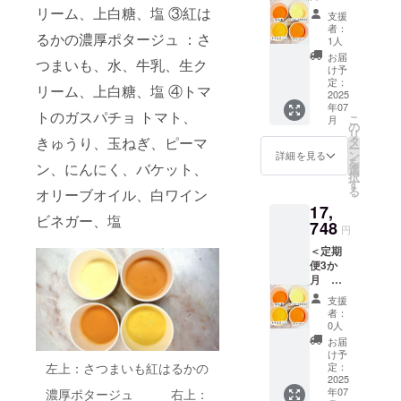
り椀／
して下
ウチで
al.co.jp
製スー
す。 通
リーム、上白糖、塩 ③紅は
を備考
各種
京風牛
支援
さい。
のご提
） ※原
プ4種、
常価格
欄に入
スープ
者：
すじカ
※具材の
供とな
材料及
るかの濃厚ポタージュ ：さ
アジア
より
力願い
1人
の原材
レー煮
種類は
りま
び添加
シリー
10％引
ます。
料は、
お届
込み／
変わる
す。 ※
つまいも、水、牛乳、生ク
物等の
ズ4種、
きに
＜ク
け予
HPをご
鶏団子
可能性
クラフ
食品表
クラフ
なった
定：
ラフト
確認く
とニラ
リーム、上白糖、塩 ④トマ
があり
トスー
示はお
トスー
2025
お得な
スープA
ださい
のスタ
ます。
プA・
届け商
年07
プA・
セット
＞ ・10
（https:
トのガスパチョ トマト、
ミナな
※クラフ
こ
B・Cの
月
品のラ
B・C＞
です。
の
種野菜
//www.c
べ／山
トスー
リ
各種
ベルに
・とう
A・B・
タ
きゅうり、玉ねぎ、ピーマ
と生姜
hantme
椒香る
プ各種
ー
スープ
表記さ
もろこ
Cそれぞ
ン
の彩り
詳細を見る
al.co.jp
牛とき
の原材
を
の原材
れま
し ・京
ン、にんにく、バケット、
れをお
選
椀 ・焼
） ※具
たまご
料は、
択
料は、
す。 商
人参 ・
送りす
す
鮭と白
材の種
※新商品
HPをご
る
HPをご
オリーブオイル、白ワイン
品開封
紅はる
るか、A
菜のク
類は変
の原材
確認く
確認く
前には
17,
かの濃
セット
リーム
わる可
料につ
ださ
ビネガー、塩
ださい
必ずお
厚ポ
748
を3か月
煮 ・ク
能性が
円
いては
い：
（https:
届けの
ター
お送り
レーム
ありま
本文を
https://
//www.c
リター
＜定期
ジュ ・
するな
ドゥ
す。 ※
参考に
www.ch
hantme
ンに貼
便3か
トマト
ど、3か
シャン
原材料
して下
antmea
al.co.jp
付され
月 冷
のガス
月分お
ピニオ
及び添
さい。
l.co.jp ※
） ※原
たラベ
製スー
パチョ
好きな
ン ・チ
加物等
支援
※具材の
原材料
材料及
ルや注
プ4種
・グ
セット2
キンフ
者：
の食品
種類は
及び添
び添加
意書き
（8
リーン
セット
0人
リカッ
表示は
変わる
加物等
物等の
をご確
個）、
カレー
を備考
セク
お届
お届け
可能性
の食品
食品表
認くだ
アジア
・マッ
欄に入
け予
リーム
商品の
があり
表示は
示はお
さい
シリー
サマン
定：
左上：さつまいも紅はるかの
力願い
シ
ラベル
ます。
お届け
届け商
ズ4種
2025
カレー
ます。
チュー
に表記
※クラフ
商品の
品のラ
年07
濃厚ポタージュ 右上：
（8
・トム
＜ク
＜クラ
されま