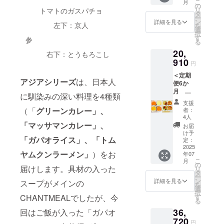
トスー
こ
ラベル
月
ベルに
個）、
ヤムク
の
ラフト
フト
す。 商
プ各種
リ
に表記
トマトのガスパチョ
表記さ
クラフ
ンラー
タ
スープA
スープB
品開封
の原材
ー
されま
れま
トスー
メン ・
ン
＞ ・10
詳細を見る
＞ ・10
前には
左下：京人
料は、
を
す。 商
す。 商
プA・
ガパオ
選
種野菜
種野菜
必ずお
HPをご
択
品開封
品開封
B・C＞
ライス
す
と生姜
と生姜
参
届けの
確認く
る
前には
前には
・とう
クラフ
の彩り
の彩り
リター
ださ
必ず貼
必ずお
20,
もろこ
トスー
右下：とうもろこし
椀 ・焼
椀 ・鯛
ンに貼
い：
付され
届けの
し ・京
910
プはA・
鮭と白
の和風
円
付され
https://
たラベ
リター
人参 ・
B・Cの
菜のク
アクア
たラベ
www.ch
ルや注
ンに貼
＜定期
紅はる
いずれ
リーム
パッツ
ルや注
アジアシリーズ
は、日本人
antmea
意書き
付され
便6か
かの濃
か1つを
煮 ・ク
ア ・魚
意書き
l.co.jp ※
をご確
たラベ
月 全
厚ポ
備考欄
レーム
介のブ
に馴染みの深い料理を4種類
をご確
原材料
認くだ
ルや注
コース
ター
にお選
ドゥ
イヤ
支援
認下さ
及び添
さい
意書き
セット
ジュ ・
び下さ
（「
グリーンカレー」、
シャン
者：
ベース
い。
加物等
をご確
＞ 冷製
トマト
い。 ＜
4人
ピニオ
・8種野
の食品
認くだ
スー
のガス
「マッサマンカレー」、
クラフ
ン ・チ
お届
菜のラ
表示は
さい
プ、ア
パチョ
トスー
け予
キンフ
タトュ
お届け
「ガパオライス」、「トム
ジアシ
・グ
定：
プA＞
リカッ
イユ ＜
商品の
リー
2025
リーン
・10種
セク
クラフ
ラベル
ヤムクンラーメン」
）をお
年07
ズ、ク
カレー
野菜と
リーム
トスー
こ
に表記
月
ラフト
・マッ
の
生姜の
シ
プC＞
届けします。具材の入った
リ
されま
スープ
サマン
タ
彩り椀
チュー
・10種
ー
す。 商
A・B・
カレー
ン
・焼鮭
詳細を見る
＜クラ
スープがメインの
野菜と
を
品開封
C、お雑
・トム
選
と白菜
フト
生姜の
択
前には
煮食べ
ヤムク
す
CHANTMEALでしたが、今
のク
スープB
彩り椀
る
必ず貼
比べ
ンラー
リーム
＞ ・10
・京風
付され
36,
セット
回はご飯が入った「ガパオ
メン ・
煮 ・ク
種野菜
牛すじ
たラベ
を6か月
720
ガパオ
レーム
と生姜
円
カレー