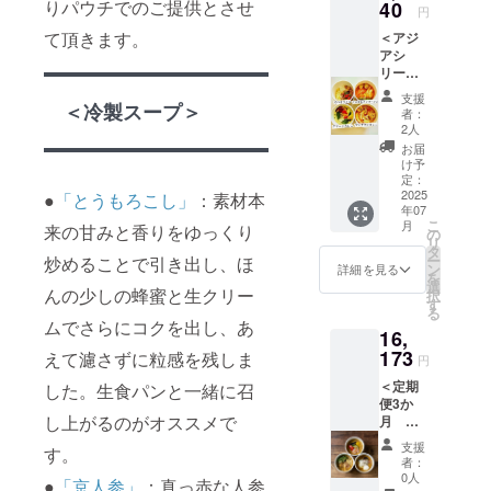
ムクン
りパウチでのご提供とさせ
40
＜クラ
セク
円
ラーメ
フト
リーム
て頂きます。
＜アジ
ン ・ガ
スープA
シ
アシ
パオラ
＞ ・10
チュー
リーズ4
イス 以
種野菜
＜クラ
個（各1
下のク
と生姜
フト
支援
個）＋
＜冷製スープ＞
ラフト
の彩り
スープB
者：
クラフ
スープ
椀 ・焼
2人
＞ ・10
トスー
のセッ
鮭と白
種野菜
お届
プA・
トを選
菜のク
け予
と生姜
B・C 4
択し、
定：
リーム
の彩り
個＞ ・
2025
備考欄
●
「とうもろこし」
：素材本
煮 ・ク
椀 ・鯛
年07
グリー
にA・
レーム
の和風
こ
月
来の甘みと香りをゆっくり
ンカ
B・Cの
の
ドゥ
アクア
リ
レー ・
どれか
タ
シャン
パッツ
ー
炒めることで引き出し、ほ
マッサ
を入力
ン
ピニオ
詳細を見る
ア ・魚
を
マンカ
願いま
選
ン ・チ
介のブ
んの少しの蜂蜜と生クリー
択
レー ・
す。 ＜
す
キンフ
イヤ
る
トムヤ
クラフ
リカッ
ベース
ムでさらにコクを出し、あ
16,
ムクン
トスー
セク
・8種野
ラーメ
173
プA＞
えて濾さずに粒感を残しま
リーム
菜のラ
円
ン ・ガ
10種野
シ
タトュ
＜定期
パオラ
した。生食パンと一緒に召
菜と生
チュー
イユ ＜
便3か
イス 以
姜の彩
＜クラ
クラフ
し上がるのがオススメで
月
下のク
り椀／
フト
トスー
CHANT
ラフト
焼鮭と
スープB
プC＞
支援
す。
MEAL
スープ
白菜の
＞ ・10
者：
・10種
のカ
のセッ
クリー
0人
種野菜
野菜と
●
「京人参」
：真っ赤な人参
レー食