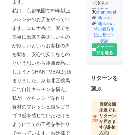
ます。
で冷凍スー
プを製造販
私は、京都祇園で20年以上
chantmeal
売していま
https://chantmeal.co.jp/
フレンチのお店をやってい
す。
https://www.instagram.com/chantmeal_official/
ます。コロナ禍で、家でも
特定商取引
関西、近畿
法に基づく
圏の百貨店
簡単に出来る美味しいもの
表記
で販売して
が欲しいというお客様の声
メッセー
いるほか、
ジを送る
を聞き、安心で安全なもの
カタログギ
という思いから冷凍食品に
フトに掲載
されおり、
しようとCHANTMEALは始
京都市のふ
リターンを
まりました。京都北区鞍馬
るさと納税
選ぶ
口で自社キッチンを構え、
にも登録さ
れていま
私が一からレシピを作り、
す！
目標金額
食材のフレッシュ感やゴロ
日本全国の
未達でも
ゴロ感を感じていただける
リターン
生産者さん
が届きま
とコラボし
ように全ての工程を手作り
す
(All-in
て、美味し
でやっています。お陰様で
方式)