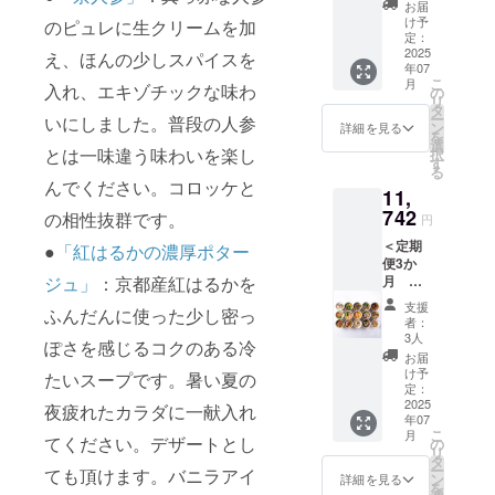
トを選
ム煮／
と生姜
お届
生姜の
べ比べ
択し、
クレー
け予
の彩り
のピュレに生クリームを加
彩り椀
セット6
備考欄
定：
ムドゥ
椀 ・鯛
・京風
個＞ ・
2025
にA・
え、ほんの少しスパイスを
シャン
の和風
牛すじ
年07
里芋と
B・Cの
ピニオ
アクア
カレー
こ
月
チーズ
入れ、エキゾチックな味わ
どれか
の
ン／チ
パッツ
煮込み
リ
のカ
を入力
タ
キンフ
ア ・魚
・鶏団
ー
いにしました。普段の人参
レー ・
願いま
ン
リカッ
詳細を見る
介のブ
子とニ
を
丹波地
す。 ＜
選
セク
イヤ
ラのス
とは一味違う味わいを楽し
択
鶏と山
クラフ
す
リーム
ベース
タミナ
る
椒のカ
トスー
シ
・8種野
んでください。コロッケと
なべ ・
11,
レー ・
プA＞
チュー
菜のラ
山椒香
京都産
742
10種野
＜クラ
の相性抜群です。
タトュ
円
る牛と
ハバネ
菜と生
フト
イユ ＜
ときた
＜定期
ロカ
●
「紅はるかの濃厚ポター
姜の彩
スープB
クラフ
まご ※
便3か
レー ・
り椀／
＞ 10種
トスー
新商品
月
ジュ」
：京都産紅はるかを
京風牛
焼鮭と
野菜と
プC＞
の原材
CHANT
すじカ
白菜の
生姜の
・10種
支援
料につ
ふんだんに使った少し密っ
MEAL
レー ・
クリー
彩り椀
者：
野菜と
いては
クラフ
グリー
ム煮／
3人
／鯛の
生姜の
本文を
ぽさを感じるコクのある冷
トスー
ンカ
クレー
和風ア
お届
彩り椀
参考に
プ A ・
レー ・
ムドゥ
け予
クア
たいスープです。暑い夏の
・京風
して下
B・
マッサ
定：
シャン
パッツ
牛すじ
さい。
C（各4
2025
マンカ
ピニオ
夜疲れたカラダに一献入れ
ア／魚
カレー
※具材の
年07
個）＞
レー 新
ン／チ
介のブ
煮込み
種類は
こ
月
以下の
てください。デザートとし
作のカ
の
キンフ
イヤ
・鶏団
変わる
リ
クラフ
レー2種
タ
リカッ
ベース
子とニ
可能性
ー
ても頂けます。バニラアイ
トスー
を含
ン
セク
詳細を見る
／8種野
ラのス
があり
を
プの
め、