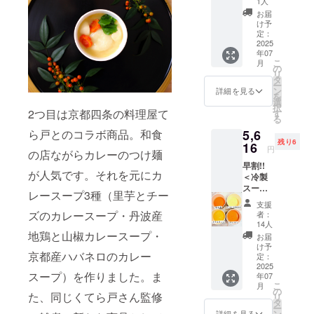
品のラ
1人
椀 ・鯛
・京風
hantme
・お餅
香る白
ベルに
の和風
お届
牛すじ
al.co.jp
屋さん
餅のけ
表記さ
け予
アクア
カレー
） ※原
のお雑
んちん
定：
れま
パッツ
煮込み
材料及
煮 ・生
2025
雑煮〉
す。 商
ア ・魚
・鶏団
び添加
年07
姜香る
の原材
品開封
介のブ
子とニ
物等の
こ
月
白餅の
料は、
の
前には
イヤ
ラのス
食品表
リ
けんち
HPをご
タ
必ずお
ベース
タミナ
示はお
ー
ん雑煮
確認く
ン
届けの
詳細を見る
・8種野
なべ ・
届け商
を
※具材の
ださい
選
リター
菜のラ
山椒香
品のラ
択
種類は
（https:
2つ目は京都四条の料理屋て
す
ンに貼
タトュ
る牛と
ベルに
る
変わる
//www.c
付され
イユ ＜
ときた
表記さ
5,6
ら戸とのコラボ商品。和食
可能性
hantme
たラベ
クラフ
まご ※
れま
残り6
があり
16
al.co.jp
ルや注
トスー
円
具材の
す。 商
の店ながらカレーのつけ麺
ます。
） ※原
意書き
プC＞
種類は
品開封
早割!!
※〈お餅
材料及
をご確
・10種
変わる
が人気です。それを元にカ
前には
＜冷製
屋さん
び添加
認くだ
野菜と
可能性
必ずお
スー
のお雑
物等の
さい。
生姜の
レースープ3種（里芋とチー
があり
届けの
プ・4個
煮〉
食品表
彩り椀
支援
ます。
リター
（各1
〈生姜
示はお
ズのカレースープ・丹波産
者：
・京風
※クラフ
ンに貼
個）＋
香る白
届け商
14人
牛すじ
トスー
付され
アジア
餅のけ
地鶏と山椒カレースープ・
品のラ
お届
カレー
プの原
たラベ
シリー
んちん
ベルに
け予
煮込み
材料
ルや注
京都産ハバネロのカレー
ズ・4個
雑煮〉
定：
表記さ
・鶏団
は、HP
意書き
（各1
2025
の原材
れま
子とニ
をご確
をご確
スープ）を作りました。ま
年07
個）＞
料は、
す。 商
ラのス
認くだ
こ
認くだ
月
・とう
HPをご
の
品開封
タミナ
た、同じくてら戸さん監修
さいま
リ
さい。
もろこ
確認く
タ
前には
なべ ・
せ
ー
し ・京
ださい
ン
必ずお
詳細を見る