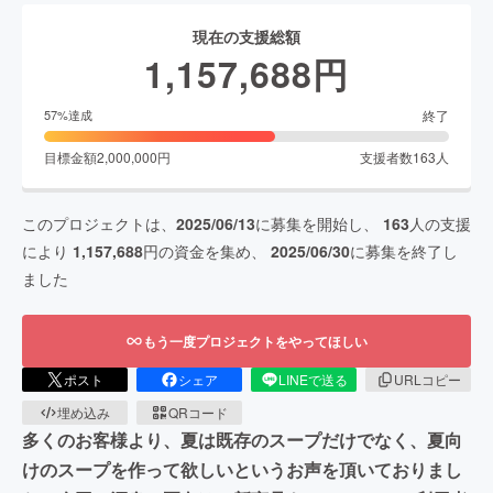
現在の支援総額
1,157,688
円
終了
57
%達成
目標金額
2,000,000
円
支援者数
163
人
このプロジェクトは、
2025/06/13
に募集を開始し、
163
人の支援
により
1,157,688
円の資金を集め、
2025/06/30
に募集を終了し
ました
もう一度プロジェクトをやってほしい
ポスト
シェア
LINEで送る
URLコピー
埋め込み
QRコード
多くのお客様より、夏は既存のスープだけでなく、夏向
けのスープを作って欲しいというお声を頂いておりまし