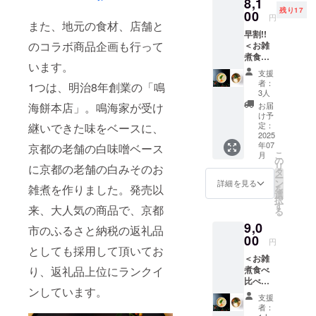
8,1
可能性
スープA
シ
カレー
残り17
があり
00
＞ ・10
チュー
煮込み
円
ます。
また、地元の食材、店舗と
種野菜
＜クラ
・鶏団
早割!!
※〈お餅
と生姜
フト
子とニ
のコラボ商品企画も行って
＜お雑
屋さん
の彩り
スープB
ラのス
煮食べ
のお雑
椀 ・焼
＞ ・10
タミナ
います。
比べ
煮〉
鮭と白
種野菜
なべ ・
支援
セット8
〈生姜
菜のク
と生姜
者：
山椒香
1つは、明治8年創業の「鳴
個（各4
香る白
リーム
3人
の彩り
る牛と
個）＞
餅のけ
煮 ・ク
椀 ・鯛
お届
海餅本店」。鳴海家が受け
ときた
・お餅
んちん
レーム
け予
の和風
まご ※
屋さん
雑煮〉
定：
継いできた味をベースに、
ドゥ
アクア
具材の
のお雑
2025
の原材
シャン
パッツ
種類は
年07
煮 ・生
京都の老舗の白味噌ベース
料は、
ピニオ
ア ・魚
変わる
こ
月
姜香る
HPをご
の
ン ・チ
介のブ
可能性
リ
に京都の老舗の白みそのお
白餅の
確認く
タ
キンフ
イヤ
があり
ー
けんち
ださい
ン
リカッ
詳細を見る
ベース
ます。
雑煮を作りました。発売以
を
ん雑煮
（https:
選
セク
・8種野
※クラフ
択
※具材の
//www.c
す
リーム
菜のラ
来、大人気の商品で、京都
トスー
る
種類は
hantme
シ
タトュ
プの原
9,0
変わる
al.co.jp
チュー
市のふるさと納税の返礼品
イユ ＜
材料
可能性
00
） ※原
＜クラ
クラフ
円
は、HP
があり
としても採用して頂いてお
材料及
フト
トスー
をご確
＜お雑
ます。
び添加
スープB
プC＞
認くだ
煮食べ
り、返礼品上位にランクイ
※〈お餅
物等の
＞ ・10
・10種
さいま
比べ
屋さん
食品表
種野菜
野菜と
せ
ンしています。
セット8
のお雑
示はお
と生姜
生姜の
支援
（https:
個（各4
煮〉
届け商
の彩り
者：
彩り椀
//www.c
個）＞
〈生姜