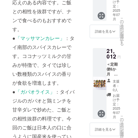
べ比べ
がお届
応えのある内容です。ご飯
クラフ
け予
ン ・チ
イユ ＜
なべ ・
al.co.jp
セット6
けする
定：
トスー
キンフ
クラフ
山椒香
） ※原
個＞ ・
2025
との相性を抜群ですが、ナ
商品の
プはA・
リカッ
トスー
る牛と
材料及
年07
里芋と
ほとん
B・Cを
セク
プC＞
ときた
こ
び添加
月
ンで食べるのもおすすめで
チーズ
どが網
の
順に送
リーム
・10種
まご ※
リ
物等の
のカ
羅出来
タ
りま
シ
野菜と
具材の
す。
ー
食品表
レー ・
るコー
ン
す。万
詳細を見る
チュー
生姜の
種類は
を
示はお
丹波地
スで
選
が一同
＜クラ
●
「マッサマンカレー」
：タ
彩り椀
変わる
択
届け商
鶏と山
す。通
す
じセッ
フト
・京風
可能性
る
品のラ
椒のカ
常価格
トを
イ南部のスパイスカレーで
スープB
牛すじ
があり
ベルに
21,
レー ・
の15％
送って
＞ ・10
カレー
ます。
表記さ
京都産
012
す。ココナッツミルクの甘
引きに
欲しい
種野菜
円
煮込み
※クラフ
れま
ハバネ
なって
などの
と生姜
・鶏団
トスー
す。 商
＜定期
みが特徴で、タイでは珍し
ロカ
おり、
個別要
の彩り
子とニ
プの原
品開封
便6か
レー ・
大変お
望があ
椀 ・鯛
ラのス
材料
い数種類のスパイスの香り
前には
月
京風牛
得で
る方
の和風
タミナ
は、HP
必ずお
CHANT
すじカ
す。 ・
は、備
アクア
支援
なべ ・
が食欲を増進します。
をご確
届けの
MEAL
レー ・
とうも
考欄に
者：
パッツ
山椒香
認くだ
リター
クラフ
グリー
ろこし
0人
ご記入
●
「ガパオライス」
：タイバ
ア ・魚
る牛と
さいま
ンに貼
トスー
ンカ
・京人
下さ
お届
介のブ
ときた
せ
付され
プ A ・
レー ・
参 ・紅
け予
ジルのガパオと鶏ミンチを
い。 ＜
イヤ
まご 新
（https:
たラベ
B・
マッサ
定：
はるか
クラフ
ベース
作の冷
//www.c
ルや注
C（各4
2025
甘辛ダレで炒めた、ご飯と
マンカ
の濃厚
トスー
・8種野
製スー
hantme
意書き
年07
個）＞
レー 新
ポター
プA＞
菜のラ
プ、ア
こ
al.co.jp
月
をご確
の相性抜群の料理です。今
以下の
作のカ
の
ジュ ・
・10種
タトュ
ジアシ
リ
） ※原
認くだ
クラフ
レー2種
タ
トマト
野菜と
イユ ＜
リーズ
ー
回のご飯は日本人の口に合
材料及
さい。
トスー
を含
ン
のガス
詳細を見る
生姜の
クラフ
とクラ
を
び添加
プの
め、
選
パチョ
彩り椀
トスー
うように国産米を使ってい
フト
択
物等の
セット