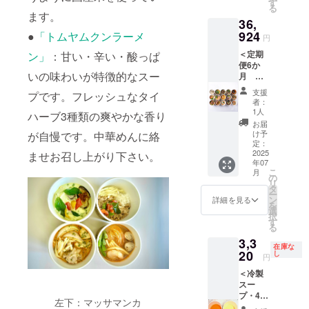
CHANT
す
・グ
・焼鮭
プC＞
スープ
る
食品表
（A・
MEAL
リーン
ます。
と白菜
・10種
A・B・
示はお
36,
B・C）
のカ
カレー
のク
野菜と
Cのいず
届け商
を6か月
924
レー
●
「トムヤムクンラーメ
・マッ
リーム
円
生姜の
れか１
品のラ
に渡っ
スープ
サマン
煮 ・ク
彩り椀
つのを3
ベルに
＜定期
ン」
：甘い・辛い・酸っぱ
てお送
を6か月
カレー
レーム
・京風
か月に
表記さ
便6か
りしま
に渡っ
・トム
ドゥ
牛すじ
渡って
れま
いの味わいが特徴的なスー
月
す。 通
て毎月6
ヤムク
シャン
カレー
毎月4個
す。 商
CHANT
常価格
個お送
ンラー
ピニオ
支援
煮込み
プです。フレッシュなタイ
お送り
品開封
MEAL
より
りしま
メン ・
者：
ン ・チ
・鶏団
しま
前には
クラフ
15％引
す。 通
1人
ガパオ
キンフ
ハーブ3種類の爽やかな香り
子とニ
す。 通
必ずお
トスー
きに
常価格
ライス
お届
リカッ
ラのス
常価格
届けの
プ A ・
なった
より
け予
が自慢です。中華めんに絡
クラフ
セク
タミナ
より5％
リター
B・
大変お
定：
15％引
トスー
リーム
なべ ・
引きに
ンに貼
C（各8
2025
得な
ませお召し上がり下さい。
きに
プはA・
シ
山椒香
なって
付され
年07
個）＞
セット
なって
B・Cを
チュー
る牛と
こ
おり、
月
たラベ
以下の
です。
の
おり、
順に送
＜クラ
ときた
リ
お得で
ルや注
クラフ
A・B・
タ
お得で
りま
フト
まご 新
ー
す。 ※
意書き
トスー
Cそれぞ
ン
す。 ※
詳細を見る
す。万
スープB
作の冷
を
新商品
をご確
プの
れをお
選
新商品
が一同
＞ ・10
製スー
択
の原材
認くだ
セット
送りす
す
の原材
じセッ
種野菜
プ2セッ
る
料につ
さい。
（A・
るか、A
料につ
トを
と生姜
ト、ア
いては
3,3
B・C）
セット
いては
送って
の彩り
在庫な
ジアシ
本文を
2セット
20
を6か月
し
本文を
欲しい
円
椀 ・鯛
リーズ
参考に
を6か月
お送り
参考に
などの
の和風
とクラ
して下
＜冷製
に渡っ
するな
して下
個別要
アクア
フト
さい。
スー
てお送
ど、6か
さい。
望があ
パッツ
スープ
※具材の
プ・4個
りしま
月分お
※既存の
る方
左下：マッサマンカ
ア ・魚
A・B・
種類は
（各1
す。 通
好きな