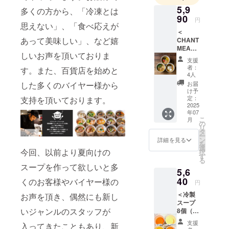
くてワクワ
5,9
多くの方から、「冷凍とは
クして、健
90
円
康に良いも
思えない」、「食べ応えが
＜
のを世界に
あって美味しい」、など嬉
CHANT
届けていき
MEAL
しいお声を頂いておりま
のカ
たいと思い
支援
レー食
者：
ます！
す。また、百貨店を始めと
べ比べ
4人
セット6
お届
した多くのバイヤー様から
個＞ ・
け予
里芋と
定：
支持を頂いております。
チーズ
2025
年07
のカ
こ
月
レー ・
の
リ
丹波地
タ
ー
鶏と山
ン
詳細を見る
を
椒のカ
選
今回、以前より夏向けの
択
レー ・
す
る
京都産
スープを作って欲しいと多
5,6
ハバネ
ロカ
40
くのお客様やバイヤー様の
円
レー ・
＜冷製
お声を頂き、偶然にも新し
京風牛
スープ
すじカ
いジャンルのスタッフが
8個（各
レー ・
2個）＞
グリー
支援
入ってきたこともあり、新
・とう
ンカ