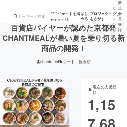
新
ロ
規
グ
会
プロジェクトを掲
はじ
プロジェクト
/
載するには
める
をさがす
イ
員
ン
登
百貨店バイヤーが認めた京都発
録
CHANTMEALが暑い夏を乗り切る新
商品の開発！
人気のプロ
注目のリ
注目の新着プロ
募集終了が近いプ
もうすぐ公開
ジェクト
ターン
ジェクト
ロジェクト
されます
chantmeal
フード・飲食店
アート・写真
音楽
現在の支援総
テクノロジー・ガジェット
ゲーム・サ
額
1,15
映像・映画
書籍・雑誌
7,68
ビジネス・起業
チャレンジ