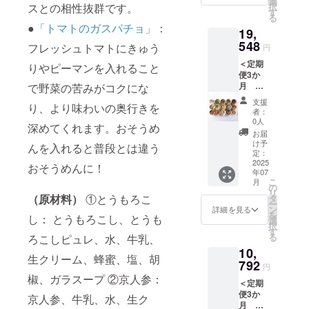
選
リーム
菜のラ
タミナ
ます。
択
スとの相性抜群です。
セット
CHANT
す
シ
タトュ
なべ ・
※冷凍
る
（A・
MEAL
チュー
イユ ＜
山椒香
●
「トマトのガスパチョ」
：
スープ
19,
B・C）
のカ
＜クラ
クラフ
る牛と
の写真
を3か月
548
レー
フト
フレッシュトマトにきゅう
トスー
円
ときた
はCUP
に渡っ
スープ
スープB
プC＞
まご ※
に入っ
＜定期
てお送
を3か月
りやピーマンを入れること
＞ 10種
10種野
新商品
ており
便3か
りしま
に渡っ
野菜と
菜と生
の原材
ます
月
で野菜の苦みがコクにな
す。 通
て毎月6
生姜の
姜の彩
料につ
が、パ
CHANT
常価格
個お送
彩り椀
り椀／
支援
いては
ウチで
り、より味わいの奥行きを
MEAL
より5％
りしま
／鯛の
者：
京風牛
本文を
のご提
クラフ
引きに
す。 通
0人
和風ア
すじカ
参考に
深めてくれます。おそうめ
供とな
トスー
なった
常価格
クア
お届
レー煮
して下
りま
プ A ・
お得な
より
け予
パッツ
込み／
んを入れると普段とは違う
さい。
す。 ※
B・
セット
定：
10％引
ア／魚
鶏団子
※具材の
クラフ
C（各8
2025
です。
きに
おそうめんに！
介のブ
とニラ
種類は
トスー
年07
個）＞
A・B・
なって
イヤ
のスタ
変わる
こ
プA・
月
以下の
Cそれぞ
の
おり、
ベース
ミナな
可能性
リ
B・Cの
クラフ
れをお
（原材料）
①とうもろこ
タ
お得で
／8種野
べ／山
があり
ー
各種
トスー
送りす
ン
す。 ※
詳細を見る
菜のラ
椒香る
ます。
を
スープ
し： とうもろこし、とうも
プの
るか、A
選
新商品
タトュ
牛とき
※冷凍
択
の原材
セット
セット
す
の原材
イユ ＜
たまご
スープ
る
料は、
ろこしピュレ、水、牛乳、
（A・
を3か月
料につ
クラフ
※新商品
の写真
HPをご
10,
B・C）
お送り
いては
トスー
の原材
生クリーム、蜂蜜、塩、胡
はCUP
確認く
2セット
792
するな
本文を
プC＞
円
料につ
に入っ
ださい
を3か月
ど、3か
参考に
10種野
椒、ガラスープ ②京人参：
いては
ており
（https:
＜定期
に渡っ
月分お
して下
菜と生
本文を
ます
//www.c
便3か
てお送
好きな
京人参、牛乳、水、生ク
さい。
姜の彩
参考に
が、パ
hantme
月 冷
りしま
セット
※既存の