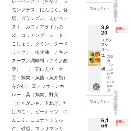
レーペースト（唐辛子、レ
す。 商
＜クラ
リ
の15％
可能性
ター
CUPに
タ
スープA
＜クラ
品開封
フト
ー
引きに
があり
ジュ ・
入って
ン
＞ ・10
モングラス、にんにく、食
詳細を見る
フト
前には
スープB
を
なって
ます。
トマト
おりま
選
種野菜
スープB
必ずお
＞ ・10
択
おり、
※原材料
のガス
塩、ガランガル、えびペー
すが、
す
と生姜
＞ ・10
届けの
種野菜
る
お得で
及び添
パチョ
パウチ
の彩り
種野菜
リター
と生姜
す。
加物等
スト、カフィアライムの
3,9
※新商品
でのご
椀 ・焼
と生姜
ンに貼
在庫な
の彩り
CHANT
の食品
の原材
20
提供と
し
鮭と白
の彩り
円
付され
椀 ・鯛
皮、コリアンダーシード、
MEAL
表示は
料につ
なりま
菜のク
椀 ・鯛
たラベ
の和風
の味が
お届け
＜アジ
いては
す。 ※
リーム
の和風
ルや注
こしょう、クミン、ターメ
アクア
沢山楽
商品の
アシ
本文を
原材料
煮 ・ク
アクア
意書き
パッツ
しめま
ラベル
リー
参考に
及び添
レーム
リック）、植物油、チキン
パッツ
をご確
ア ・魚
す。 ※
に表記
ズ・4個
して下
加物等
ドゥ
ア ・魚
支援
認下さ
介のブ
新商品
されま
（各1
さい。
の食品
スープ／調味料（アミノ酸
シャン
者：
介のブ
い。
イヤ
の原材
す。 商
個）＞
※具材の
表示は
10人
ピニオ
イヤ
ベース
料につ
品開封
・グ
等）、（一部にえび・大
種類は
お届け
ン ・チ
お届
ベース
・8種野
いては
前には
リーン
変わる
商品の
け予
キンフ
・8種野
菜のラ
本文を
豆・鶏肉・魚醬（魚介類）
必ずお
カレー
可能性
定：
ラベル
リカッ
菜のラ
タトュ
参考に
届けの
・マッ
2025
があり
に表記
セク
タトュ
を含む） ②マッサマンカ
イユ ＜
して下
年07
リター
サマン
ます。
されま
リーム
イユ ＜
こ
クラフ
月
さい。
ンに貼
カレー
※写真は
の
す。 商
シ
クラフ
レー：具［鶏肉、野菜
リ
トスー
※具材の
付され
・トム
CUPに
タ
品開封
チュー
トスー
ー
プC＞
種類は
たラベ
ヤムク
入って
ン
前には
詳細を見る
（じゃがいも、玉ねぎ、た
＜クラ
プC＞
を
・10種
変わる
ルや注
ンラー
おりま
選
必ずお
フト
・10種
択
野菜と
可能性
意書き
メン ・
すが、
けのこ）、ピーナッツ］に
す
届けの
スープB
野菜と
る
生姜の
があり
をご確
ガパオ
パウチ
リター
＞ ・10
生姜の
彩り椀
ます。
6,1
んにく、ココナッツミル
認下さ
ライス
でのご
ンに貼
種野菜
彩り椀
在庫な
・京風
※原材料
い。
※新商品
56
提供と
し
付され
と生姜
円
・京風
牛すじ
ク、砂糖、マッサマンカ
及び添
の原材
なりま
たラベ
の彩り
牛すじ