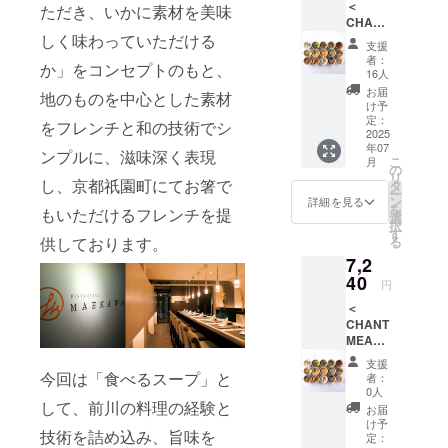
＜
B・Cの
ただき、いかに素材を美味
されま
をご確
//www.c
CHANT
どれか
す。 商
認くだ
hantme
しく味わっていただける
MEAL
を入力
品開封
さい
al.co.jp
支援
クラフ
願いま
前には
者：
） ※原
か」をコンセプトのもと、
トスー
す。
必ずお
16人
材料及
プ A ・
＜クラ
届けの
お届
び添加
地のものを中心とした素材
B・
フト
リター
け予
物等の
C（各
スープA
定：
ンに貼
をフレンチと和の技術でシ
食品表
コース4
2025
＞ ・10
付され
示はお
年07
個×2）
種野菜
ンプルに、滋味深く表現
たラベ
届け商
こ
月
＞ 以下
と生姜
の
ルや注
品のラ
リ
のクラ
し、京都祇園町にてお箸で
の彩り
タ
意書き
ベルに
ー
フト
椀 ・焼
ン
をご確
詳細を見る
表記さ
を
もいただけるフレンチを提
スープ
鮭と白
選
認くだ
れま
択
のセッ
菜のク
す
さい
す。 商
供しております。
る
ト（A・
リーム
品開封
7,2
B・C）
煮 ・ク
前には
から2
40
レーム
円
必ずお
コース
ドゥ
届けの
＜
お選び
シャン
リター
CHANT
下さ
ピニオ
ンに貼
MEAL
い。 備
ン ・チ
付され
クラフ
考欄に
キンフ
支援
たラベ
トスー
A・B・
リカッ
今回は「食べるスープ」と
者：
ルや注
プ A ・
Cのどれ
セク
0人
意書き
B・
して、前川の料理の経験と
かを入
リーム
お届
をご確
C（各
力願い
シ
け予
認くだ
技術を詰め込み、旨味を
コース4
ます。
定：
チュー
さい