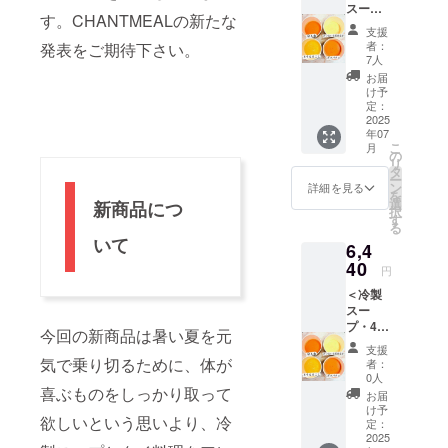
示はお
さい。
スー
・グ
さい。
さい。
す。CHANTMEALの新たな
届け商
プ・4個
リーン
※具材の
支援
品のラ
（各1
カレー
種類は
者：
発表をご期待下さい。
ベルに
個）＋
・マッ
変わる
7人
表記さ
クラフ
サマン
可能性
お届
れま
トスー
カレー
があり
け予
す。 商
プA・
・トム
定：
ます。
品開封
B・C4
2025
ヤムク
※原材料
前には
年07
個） ・
ンラー
及び添
こ
必ずお
月
とうも
メン ・
の
加物等
リ
届けの
ろこし
ガパオ
タ
の食品
ー
リター
・京人
ライス
ン
表示は
詳細を見る
を
ンに貼
参 ・紅
※新商品
選
お届け
新商品につ
択
付され
はるか
の原材
す
商品の
る
たラベ
の濃厚
料につ
ラベル
いて
ルや注
6,4
ポター
いては
に表記
意書き
ジュ ・
40
本文を
されま
円
をご確
トマト
参考に
す。 商
認くだ
＜冷製
のガス
して下
品開封
さい。
スー
パチョ
さい。
前には
プ・4個
以下の
※具材の
必ずお
今回の新商品は暑い夏を元
（各1
クラフ
種類は
届けの
支援
個）＋
トスー
変わる
気で乗り切るために、体が
リター
者：
クラフ
プの
可能性
0人
ンに貼
トスー
喜ぶものをしっかり取って
セット
があり
付され
お届
プA・
（A・
ます。
け予
たラベ
欲しいという思いより、冷
B・C4
B・C）
定：
※原材料
ルや注
個） ・
2025
からお
及び添
意書き