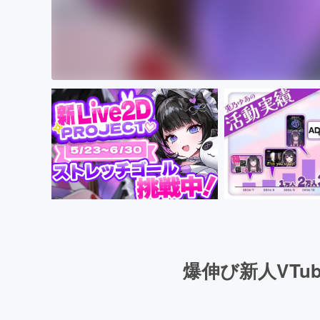
爆伸び新人VTub