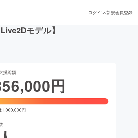
ログイン
/
新規会員登録
Live2Dモデル】
うすぐ公開されます
支援総額
プロダクト
356,000
円
ファッション
スポーツ
,000,000円
数
ア
ソーシャルグッド
人