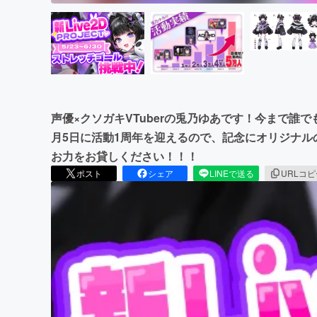
声優×クソガキVTuberの兎乃ゆあです！今まで誰
月5日に活動1周年を迎えるので、記念にオリジナルの
お力をお貸しください！！！
ポスト
シェア
LINEで送る
URLコ