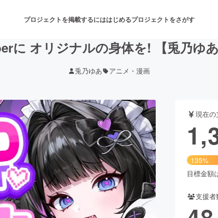
プロジェクトを掲載するには
はじめる
プロジェクトをさがす
erに オリジナルの身体を! 【兎乃ゆあ
兎乃ゆあ
アニメ・漫画
注目のリターン
注目の新着プロジェクト
募集終了が近いプロジェクト
も
現在の
音楽
舞台・パフォーマンス
1,
ゲーム・サービス開発
フード・飲食店
135%
書籍・雑誌出版
アニメ・漫画
目標金額は1
支援者
チャレンジ
ビューティー・ヘルスケ
48