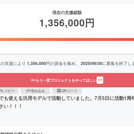
現在の支援総額
1,356,000
円
人の支援により
1,356,000
円の資金を集め、
2025/06/30
に募集を終了し
もう一度プロジェクトをやってほしい
17
RLコピー
埋め込み
QRコード
誰でも使える汎用モデルで活動していました。7月5日に活動1周年
さい！！！