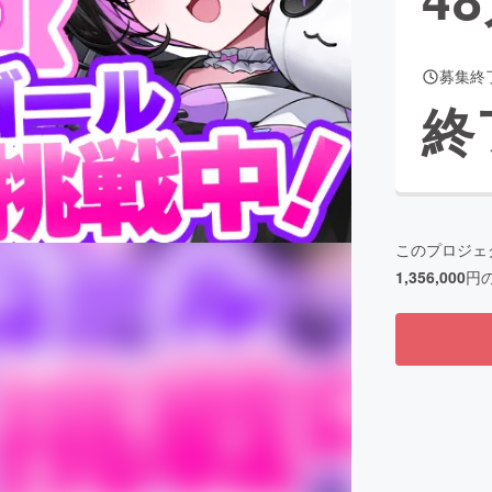
募集終
CAMPFIRE for Social Good
CAMPFIRE Creation
終
CAMPFIREふるさと納税
machi-ya
コミュニティ
このプロジェ
1,356,000
円