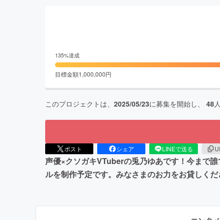
135
%達成
目標金額
1,000,000
円
このプロジェクトは、
2025/05/23
に募集を開始し、
48
ポスト
シェア
LINEで送る
U
声優×クソガキVTuberの兎乃ゆあです！今まで
ルを制作予定です。みなさまのお力をお貸しくだ