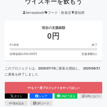
ウイスキーを飲もう
tierrasatoshi
フード・飲食店
愛知県
現在の支援総額
0
円
終了
0
%達成
目標金額
3,000,000
円
支援者数
0
人
このプロジェクトは、
2025/07/19
に募集を開始し、
2025/08/31
に募集を終了しました
もう一度プロジェクトをやってほしい
ポスト
シェア
LINEで送る
URLコピー
埋め込み
QRコード