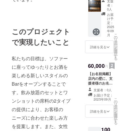
支援
した会
者：
員ス
0人
テッ
お届
カーを
け予
提供し
定：
ます。
2025
このプロジェクト
年09
（こち
こ
月
らを入
の
で実現したいこと
リ
り口で
タ
ー
見せる
ン
詳細を見る
を
ことで
選
択
飲み放
す
私たちの目標は、ソファー
る
題コー
スが
60,000
に座ってゆったりとお酒を
円
4500円
【お名前掲載】
から
楽しめる新しいスタイルの
店内の壁に、支
2500円
Barをオープンすることで
援者様のお名前
引きの
（ニックネー
2000円
支援者：0人
す。飲み放題のセットとワ
ム、会社名）を
でご案
お届け予定：
掲載します。 ・
内でき
こ
2025年09月
ンショットの席料の2タイプ
の
掲載期間：オー
ます 飲
リ
タ
プン時期から
み物も
の提供により、お客様の
ー
ン
2030年9月 ・掲
アラン
詳細を見る
を
選
載方法：文字の
10年、
ニーズに合わせた楽しみ方
択
す
み、ロゴ／バ
アード
る
ナーの掲載は不
ベッグ
を提案します。また、女性
100
可 ・掲載サイ
10年も