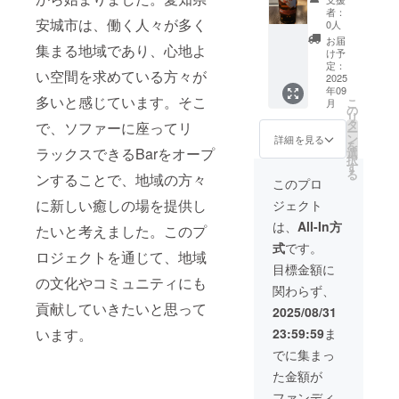
オープ
カー25
はこのリターン
できま
者：
ン時期
年をボ
安城市は、働く人々が多く
を選択できませ
せん
0人
から
トルで
ん
お届
集まる地域であり、心地よ
2030年
提供 ・
け予
9月まで
数量：1
定：
い空間を求めている方々が
・掲載
点 【お
2025
年09
方法：
名前掲
多いと感じています。そこ
こ
月
文字の
載】 店
の
リ
み、ロ
内の壁
タ
で、ソファーに座ってリ
ー
ゴ／バ
に、支
ン
詳細を見る
を
ナーの
援者様
ラックスできるBarをオープ
選
択
掲載は
のお名
す
る
ンすることで、地域の方々
不可 ・
前
このプロ
掲載サ
（ニッ
に新しい癒しの場を提供し
ジェクト
イズ：
クネー
大
ム、会
は、
All-In方
たいと考えました。このプ
（15×2
社名）
式
です。
5ｃｍ程
を掲載
ロジェクトを通じて、地域
度） ・
しま
目標金額に
支援
す。 ・
の文化やコミュニティにも
関わらず、
時、必
掲載期
貢献していきたいと思って
ず備考
間：
2025/08/31
欄に希
オープ
います。
23:59:59
ま
望され
ン時期
るお名
か2030
でに集まっ
前をご
年9月ま
た金額が
記入く
で ・掲
ださ
載方
ファンディ