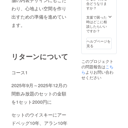
舗の内装デザインにもこだ
アラン
ステッ
合どうなりま
10年、
カーを
わり、心地よい空間を作り
すか？
アード
提供し
出すための準備を進めてい
ベッグ
ま
支援で困った
10年も
す。】
時はどこに相
ます。
飲み放
（こち
談したらいい
題に追
らを入
ですか？
加され
り口で
ます
見せる
ヘルプページを
オープ
ことで
見る
ンから
飲み放
2025年
題コー
リターンについて
12月末
スが
このプロジェクト
日まで
4500円
の問題報告は
有効）
から
こち
※20才未
2500円
コース1
ら
よりお問い合わ
満の者
引きの
せください
による
2000円
2025年9月～2025年12月の
飲酒は
でご案
法令で
内でき
間飲み放題のセットの金額
禁止さ
ます 飲
れてい
み物も
を1セット2000円に
ます。
アラン
20才未
10年、
満では
アード
セットのウイスキーにアー
このリ
ベッグ
ターン
10年も
ドベッグ10年、アラン10年
を選択
飲み放