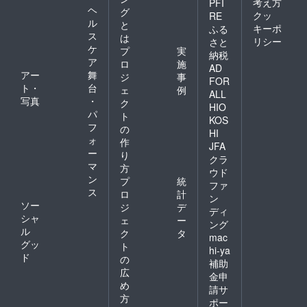
考え方
PFI
ヘ
グ
クッ
RE
ル
と
キーポ
ふる
ス
は
リシー
さと
ケ
プ
実
納税
ア
ロ
施
AD
アー
舞
ジ
事
FOR
ト・
台
ェ
例
ALL
写真
・
ク
HIO
パ
ト
KOS
フ
の
HI
ォ
作
JFA
ー
り
クラ
マ
方
ウド
ン
プ
統
ファ
ス
ロ
計
ン
ソー
ジ
デ
ディ
シャ
ェ
ー
ング
ル
ク
タ
mac
グッ
ト
hi-ya
ド
の
補助
広
金申
め
請サ
方
ポー