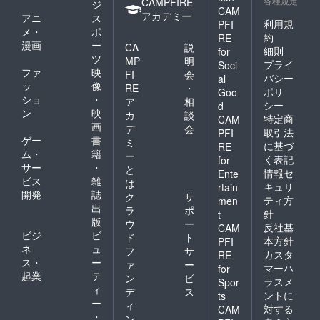
各種規定
CAMPFIRE
ジ
CAM
アカデミー
アニ
ス
利用規
PFI
メ・
ポ
約
RE
漫画
ー
CA
説
細則
for
ツ
MP
明
プライ
Soci
ファ
映
FI
会
バシー
al
ッ
像
RE
・
ポリ
Goo
ショ
・
ア
相
シー
d
ン
映
カ
談
特定商
CAM
画
デ
会
取引法
PFI
ゲー
書
ミ
に基づ
RE
ム・
籍
ー
く表記
for
サー
・
と
情報セ
Ente
ビス
雑
は
キュリ
rtain
開発
誌
ク
サ
ティ方
men
出
ラ
ポ
針
t
版
ウ
ー
反社基
CAM
ビジ
ビ
ド
ト
本方針
PFI
ネ
ュ
フ
サ
カスタ
RE
ス・
ー
ァ
ー
マーハ
for
起業
テ
ン
ビ
ラスメ
Spor
ィ
デ
ス
ントに
ts
ー
ィ
対する
CAM
・
ン