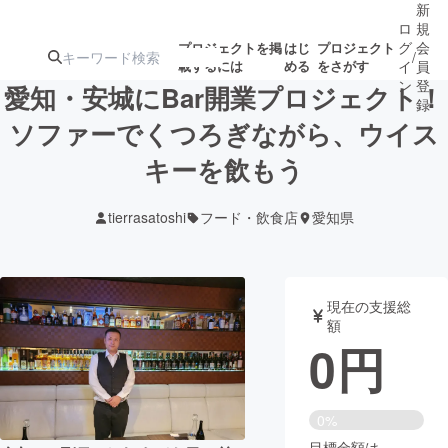
新
ロ
規
グ
会
プロジェクトを掲
はじ
プロジェクト
/
載するには
める
をさがす
イ
員
ン
登
愛知・安城にBar開業プロジェクト！
録
ソファーでくつろぎながら、ウイス
キーを飲もう
人気のプロ
注目のリ
注目の新着プロ
募集終了が近いプ
もうすぐ公開
ジェクト
ターン
ジェクト
ロジェクト
されます
tierrasatoshi
フード・飲食店
愛知県
アート・写真
音楽
現在の支援総
テクノロジー・ガジェット
ゲーム・サ
額
0
円
映像・映画
書籍・雑誌
0%
ビジネス・起業
チャレンジ
目標金額は