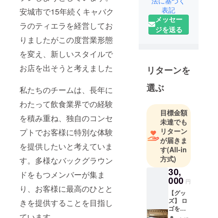
法に基づく
表記
安城市で15年続くキャバク
メッセー
ラのティエラを経営してお
ジを送る
りましたがこの度営業形態
を変え、新しいスタイルで
お店を出そうと考えました
リターンを
選ぶ
私たちのチームは、長年に
わたって飲食業界での経験
目標金額
を積み重ね、独自のコンセ
未達でも
リターン
プトでお客様に特別な体験
が届きま
を提供したいと考えていま
す
(All-in
方式)
す。多様なバックグラウン
30,
ドをもつメンバーが集ま
000
円
り、お客様に最高のひとと
【グッ
ズ】 ロ
きを提供することを目指し
ゴをデ
ています。
ザイン