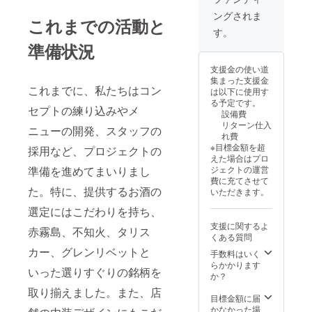
い。 併
法：文
ングされま
せて
字の
これまでの活動と
【ロゴ
み、ロ
す。
をデザ
ゴ／バ
準備状況
インし
ナーの
た会員
掲載は
支援金の使い道
ステッ
不可 ・
集まった支援金
カーを
掲載サ
これまでに、私たちはコン
は以下に使用す
提供し
イズ：
る予定です。
ま
特大
セプトの練り込みやメ
設備費
す。】
（20×3
リターン仕入
（こち
0ｃｍ程
ニューの開発、スタッフの
れ費
らを入
度） ・
※目標金額を超
採用など、プロジェクトの
り口で
支援
えた場合はプロ
見せる
時、必
準備を進めてまいりまし
ジェクトの運営
ことで
ず備考
費に充てさせて
飲み放
欄に希
た。特に、提供するお酒の
いただきます。
題コー
望され
スが
るお名
選定にはこだわりを持ち、
4500円
前をご
支援に関するよ
から
記入く
赤霧島、不知火、タリス
くある質問
2500円
ださ
カー、グレンリベットと
引きの
い。 併
手数料はいく
2000円
せて
らかかります
いった選りすぐりの銘柄を
でご案
【ロゴ
か？
内でき
をデザ
取り揃えました。また、店
ます 飲
インし
目標金額に届
み物も
た会員
かなかった場