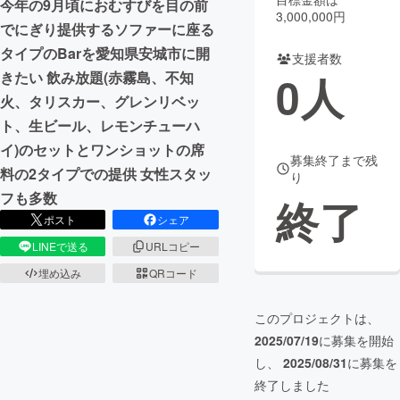
今年の9月頃におむすびを目の前
3,000,000円
でにぎり提供するソファーに座る
まちづくり・地域活性化
タイプのBarを愛知県安城市に開
支援者数
0
人
きたい 飲み放題(赤霧島、不知
CAMPFIRE for Social Good
CAMPFIRE Creation
火、タリスカー、グレンリベッ
CAMPFIREふるさと納税
machi-ya
コミュニティ
ト、生ビール、レモンチューハ
イ)のセットとワンショットの席
募集終了まで残
料の2タイプでの提供 女性スタッ
り
フも多数
終了
ポスト
シェア
LINEで送る
URLコピー
埋め込み
QRコード
このプロジェクトは、
2025/07/19
に募集を開始
し、
2025/08/31
に募集を
終了しました