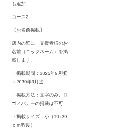
できま
題に追
も追加
せん
加され
ます
コース2
オープ
ンから
2026年
【お名前掲載】
2月末日
まで有
効）
店内の壁に、支援者様のお
名前（ニックネーム）を掲
載します。
・掲載期間：2025年9月頃
～2030年9月迄
・掲載方法：文字のみ、ロ
ゴ／バナーの掲載は不可
・掲載サイズ：小（10×20
ｃｍ程度）