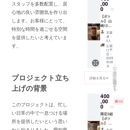
,00
スタッフを多数配置し、居
ズ：小（10×20
飲み放
0
ｃｍ程度） ・支
題に追
円
心地の良い雰囲気を作り出
援時、必ず備考
加され
【ボト
欄に希望される
ます
します。お客様にとって、
ル】 山
お名前をご記入
オープ
崎12年
ください。 併せ
ンから
特別な時間を過ごせる空間
を店内
て ロゴをデザイ
2025年
支援
にてボ
ンした会員ス
12月末
を提供したいと考えていま
者：
トルで
テッカーを提供
日まで
0人
提供 ・
す。
します。（こち
有効）
お届
数量：1
らを入り口で見
・数
け予
点 【お
定：
せることで飲み
量：1点
名前掲
2025
放題コースが
・サイ
年09
載】 店
4500円から
ズ：約
こ
月
内の壁
の
2500円引きの
10cm
リ
に、支
タ
2000円でご案内
※20才未
プロジェクト立ち
ー
援者様
ン
できます 飲み物
満の者
詳細を見る
を
のお名
選
もアラン10年、
による
択
上げの背景
前
す
アードベッグ10
飲酒は
る
（ニッ
年も飲み放題に
法令で
400
クネー
追加されます
禁止さ
ム、会
,00
オープンから
れてい
残り2
このプロジェクトは、忙し
社名）
0
2025年12月末日
ます。
円
を掲載
まで有効） ※20
20才未
い日常の中で一息つける場
しま
限定2組
才未満の者によ
満では
す。 ・
【ボト
る飲酒は法令で
このリ
所を提供したいという思い
掲載期
ル】 タ
禁止されていま
ターン
間：
リス
から始まりました。愛知県
す。20才未満で
を選択
支援