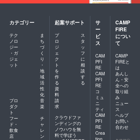
カテゴリー
起案サポート
サ
CAMP
ー
FIRE
テク
ま
プ
ス
ビ
につい
ノロ
ち
ロ
タ
ス
て
ジー
づ
ジ
ッ
・ガ
く
ェ
フ
CAM
CAMP
ジェ
り
ク
に
PFI
FIREと
ット
・
ト
相
RE
は
地
を
談
CAM
あんし
域
作
す
PFI
ん・安
活
る
る
RE
全への
性
資
コ
取り組
化
料
ミュ
み
プロ
音
請
ニ
ニュー
ダク
楽
求
ティ
ス
ト
CAM
ヘルプ
クラウドファ
フー
チ
PFI
お問い
ンディングの
ド・
ャ
RE
合わせ
ノウハウを無
飲食
レ
Crea
料で学ぼう
店
ン
tion