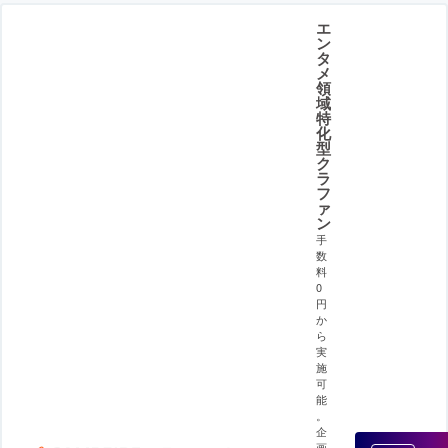
エ
ン
タ
メ
領
域
特
化
型
ク
ラ
フ
ァ
ン
手
数
料
0
円
か
ら
実
施
可
能
。
企
画