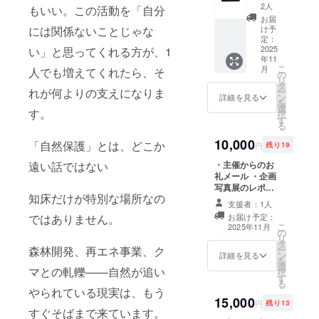
写真展
2人
もいい。この活動を「自分
・知床
お届
のイラ
け予
には関係ないことじゃな
ストのT
定：
シャツ
2025
い」と思ってくれる方が、1
年11
※Tシャ
こ
月
人でも増えてくれたら、そ
ツのデ
の
リ
ザイン
タ
ー
れが何よりの支えになりま
は他の
ン
詳細を見る
を
リター
選
す。
択
ン価格
す
る
の物と
同様の
10,000
「自然保護」とは、どこか
円
残り19
もので
す。サ
・主催からのお
遠い話ではない
イズに
礼メール ・企画
ついて
写真展のレポー
知床だけが特別な場所なの
は添付
ト ・知床のイラ
支援者：1人
画像を
ストのポスト
お届け予定：
ではありません。
ご確認
カードを用いた
こ
2025年11月
くださ
の
お礼の手紙 ・知
リ
いと
タ
床のイラストのT
ー
森林開発、再エネ事業、ク
ン
シャツ ・20周年
詳細を見る
を
選
特製ステッカー
マとの軋轢——自然が追い
択
す
(縦5cm×縦
る
7.5cm程) ※デザ
やられている現実は、もう
15,000
インについては
円
残り13
すぐそばまで来ています。
現在選定中で