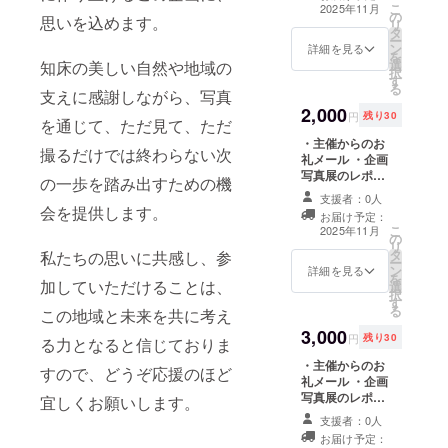
こ
2025年11月
の
思いを込めます。
リ
タ
ー
ン
詳細を見る
を
選
知床の美しい自然や地域の
択
す
る
支えに感謝しながら、写真
2,000
円
残り30
を通じて、ただ見て、ただ
・主催からのお
撮るだけでは終わらない次
礼メール ・企画
写真展のレポー
の一歩を踏み出すための機
ト ・知床のイラ
支援者：0人
ストのポスト
会を提供します。
お届け予定：
カードを用いた
こ
2025年11月
の
お礼の手紙
リ
タ
私たちの思いに共感し、参
ー
ン
詳細を見る
を
加していただけることは、
選
択
す
る
この地域と未来を共に考え
3,000
円
残り30
る力となると信じておりま
・主催からのお
すので、どうぞ応援のほど
礼メール ・企画
写真展のレポー
宜しくお願いします。
ト ・知床のイラ
支援者：0人
ストのポスト
お届け予定：
カードを用いた