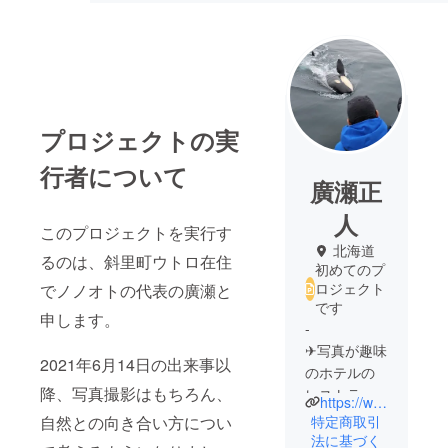
プロジェクトの実
行者について
廣瀬正
人
このプロジェクトを実行す
北海道
るのは、斜里町ウトロ在住
初めてのプ
ロジェクト
でノノオトの代表の廣瀬と
です
申します。
-
✈︎写真が趣味
2021年6月14日の出来事以
のホテルの
降、写真撮影はもちろん、
レストラン
https://www.instagram.com/shiretoko_shittoko.masato?igsh=dDFhbWJrY3YzNm1x&utm_source=qr
スタッフ
特定商取引
自然との向き合い方につい
✈︎シャチと流
法に基づく