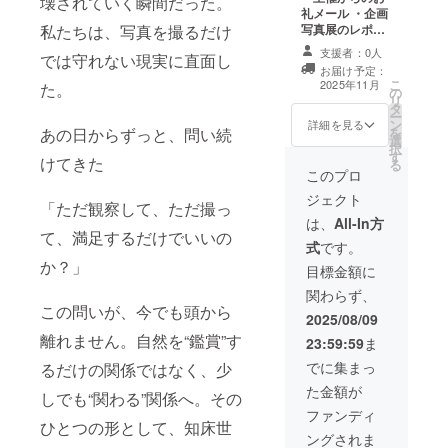
壊されていく瞬間だった。
礼メール ・企画
マッコウクジラ
写真展のレポー
私たちは、写真を撮るだけ
の中からお選び
ト ・ポストカー
いただけます）
支援者：0人
では守れない現実に直面し
ドセット
・20周年特製ス
お届け予定：
(148×100サイ
テッカー(縦
こ
2025年11月
た。
の
ズ) ・卓上カレン
5cm×縦7.5cm
リ
タ
ダー ・知床のイ
程) ※デザインに
ー
ン
ラストのTシャ
詳細を見る
ついては現在選
を
あの日からずっと、問い続
選
ツ ・展示した
定中です。
択
す
写真の中から1枚
けてきた
る
A2サイズで木製
このプロ
パネル加工した
ジェクト
ものを提供（ヒ
「ただ観察して、ただ撮っ
グマ、シャチ、
は、
All-In方
て、満足するだけでいいの
キタキツネ、シ
式
です。
マフクロウ、
か？」
マッコウクジラ
目標金額に
の中からお選び
関わらず、
いただけます）
この問いが、今でも頭から
・20周年特製ス
2025/08/09
テッカー(縦
離れません。自然を“鑑賞”す
23:59:59
ま
5cm×縦7.5cm
程) ※デザインは
でに集まっ
るだけの関係ではなく、少
現在選定中で
た金額が
しでも“関わる”関係へ。その
す。
ファンディ
ひとつの形として、知床世
ングされま