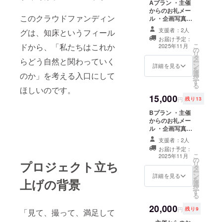
Aプラン ・主催
す。
からのお礼メー
このクラウドファンディン
ル ・企画写真展
のレポート ・知
支援者：2人
グは、知床というフィール
床のイラストの
お届け予定：
ポストカードを
こ
ドから、「私たちはこれか
2025年11月
の
用いたお礼の手
リ
タ
紙 ・ポストカー
らどう自然と関わっていく
ー
ン
ドセット
詳細を見る
を
選
(148×100サイ
のか」を考える入口にして
択
す
ズ) ・卓上カレン
る
ほしいのです。
ダー ・知床のイ
15,000
ラストのTシャツ
円
残り13
・20周年特製ス
Bプラン ・主催
テッカー(縦
からのお礼メー
5cm×縦7.5cm
ル ・企画写真展
程) ※デザインに
のレポート ・展
ついては現在選
支援者：2人
示した写真の中
定中です。
お届け予定：
から1枚A4サイ
こ
2025年11月
の
ズで木製パネル
プロジェクト立ち
リ
タ
加工したものを
ー
ン
提供（ヒグマ、
詳細を見る
を
上げの背景
選
シャチ、キタキ
択
す
ツネ、シマフク
る
ロウ、マッコウ
20,000
クジラの中から
円
残り9
「見て、撮って、満足して
お選びいただけ