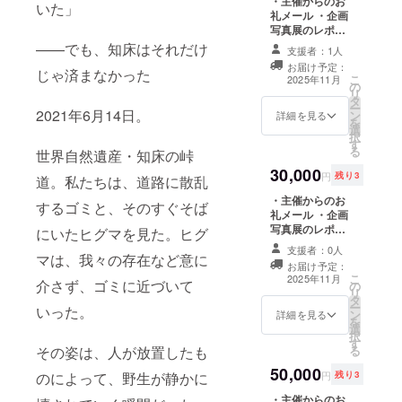
・主催からのお
ます） ・20周年
いた」
礼メール ・企画
特製ステッカー
写真展のレポー
(縦5cm×縦
ト ・知床のイラ
7.5cm程) ※デザ
——でも、知床はそれだけ
支援者：1人
ストのポスト
インについては
お届け予定：
カードを用いた
じゃ済まなかった
現在選定中で
こ
2025年11月
の
お礼の手紙 ・ポ
す。
リ
タ
ストカードセッ
ー
2021年6月14日。
ン
ト(148×100サイ
詳細を見る
を
選
ズ) ・卓上カレン
択
す
ダー ・知床のイ
る
世界自然遺産・知床の峠
ラストのTシャ
30,000
ツ ・ノノオト
円
残り3
道。私たちは、道路に散乱
写真展の図録
・主催からのお
（A5、32ペー
するゴミと、そのすぐそば
礼メール ・企画
ジ、フルカ
写真展のレポー
ラー、マット
にいたヒグマを見た。ヒグ
ト ・ポストカー
コート紙
支援者：0人
ドセット
マは、我々の存在など意に
135kg、ホッチ
お届け予定：
(148×100サイ
キス製本） ・20
こ
2025年11月
介さず、ゴミに近づいて
の
ズ) ・卓上カレン
周年特製ステッ
リ
タ
ダー ・展示した
カー(縦5cm×縦
ー
いった。
ン
写真の中から1枚
詳細を見る
7.5cm程) ※デザ
を
選
A3サイズで木製
インは現在選定
択
す
パネル加工した
中です。
る
その姿は、人が放置したも
ものを提供（ヒ
50,000
グマ、シャチ、
円
残り3
のによって、野生が静かに
キタキツネ、シ
・主催からのお
マフクロウ、