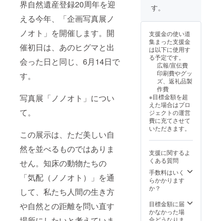
界自然遺産登録20周年を迎
す。
える今年、「企画写真展ノ
ノオト」を開催します。開
支援金の使い道
集まった支援金
催初日は、あのヒグマと出
は以下に使用す
る予定です。
会った日と同じ、6月14日で
広報/宣伝費
印刷費やグッ
す。
ズ、返礼品製
作費
※目標金額を超
写真展「ノノオト」につい
えた場合はプロ
て。
ジェクトの運営
費に充てさせて
いただきます。
この展示は、ただ美しい自
然を並べるものではありま
支援に関するよ
くある質問
せん。知床の動物たちの
手数料はいく
「気配（ノノオト）」を通
らかかります
か？
して、私たち人間の生き方
目標金額に届
や自然との距離を問い直す
かなかった場
場所にしたいと考えていま
合どうなりま