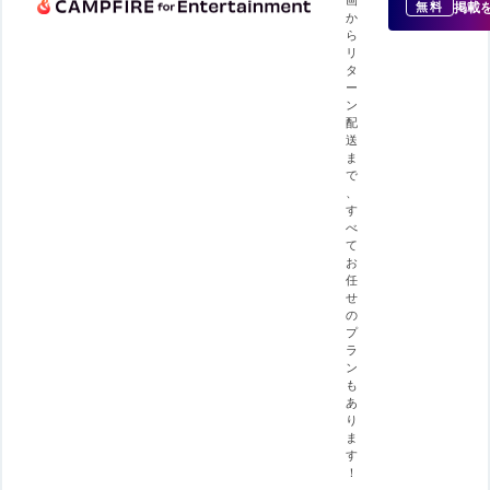
掲載
無料
か
ら
リ
タ
ー
ン
配
送
ま
で
、
す
べ
て
お
任
せ
の
プ
ラ
ン
も
あ
り
ま
す
！