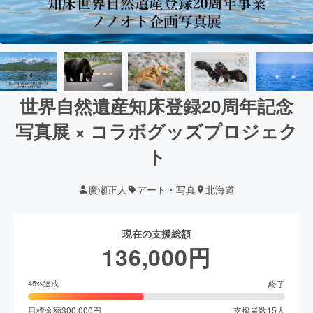
世界自然遺産知床登録20周年記念
写真展 × コラボグッズプロジェク
ト
廣瀬正人
アート・写真
北海道
現在の支援総額
136,000
円
終了
45
%達成
目標金額
300,000
円
支援者数
15
人