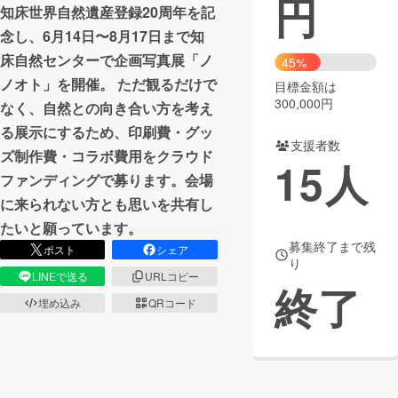
円
知床世界自然遺産登録20周年を記
まちづくり・地域活性化
念し、6月14日〜8月17日まで知
床自然センターで企画写真展「ノ
45%
ノオト」を開催。 ただ観るだけで
目標金額は
CAMPFIRE for Social Good
CAMPFIRE Creation
300,000円
なく、自然との向き合い方を考え
CAMPFIREふるさと納税
machi-ya
コミュニティ
る展示にするため、印刷費・グッ
支援者数
ズ制作費・コラボ費用をクラウド
15
人
ファンディングで募ります。会場
に来られない方とも思いを共有し
たいと願っています。
募集終了まで残
ポスト
シェア
り
LINEで送る
URLコピー
終了
埋め込み
QRコード