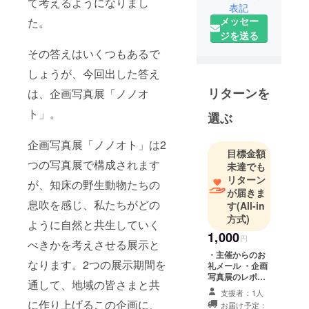
て考えるようになりまし
表記
氷好き
メッセー
た。
✈︎知床案内人
ジを送る
♪観光相談受
その答えはいくつもあるで
付中！
−
しょうが、今回出した答え
✈︎道産子34
リターンを
は、企画写真展「ノノオ
歳
ト」。
−-SONY
選ぶ
α7CⅡ、
企画写真展「ノノオト」は2
α6400
目標金額
−-帯広⇨知床
つの写真展で構成されます
未達でも
リターン
が、知床の野生動物たちの
が届きま
息吹を感じ、私たちがどの
す
(All-in
方式)
ように自然と共生していく
1,000
円
べきかを考えさせる展示と
・主催からのお
なります。2つの展示期間を
礼メール ・企画
写真展のレポー
通して、地域の皆さまと共
ト
支援者：1人
に作り上げるこの企画に、
お届け予定：