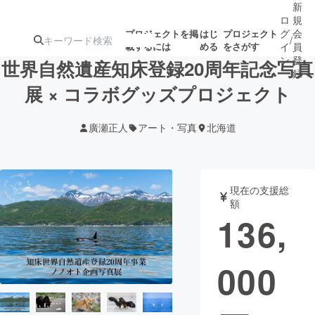
新
ロ
規
グ
会
プロジェクトを掲
はじ
プロジェクト
/
載するには
める
をさがす
イ
員
ン
登
世界自然遺産知床登録20周年記念写真
録
展 × コラボグッズプロジェクト
人気のプロ
注目のリ
注目の新着プロ
募集終了が近いプ
もうすぐ公開
廣瀬正人
アート・写真
北海道
ジェクト
ターン
ジェクト
ロジェクト
されます
アート・写真
音楽
現在の支援総
額
136,
テクノロジー・ガジェット
ゲーム・サ
000
映像・映画
書籍・雑誌
ビジネス・起業
チャレンジ