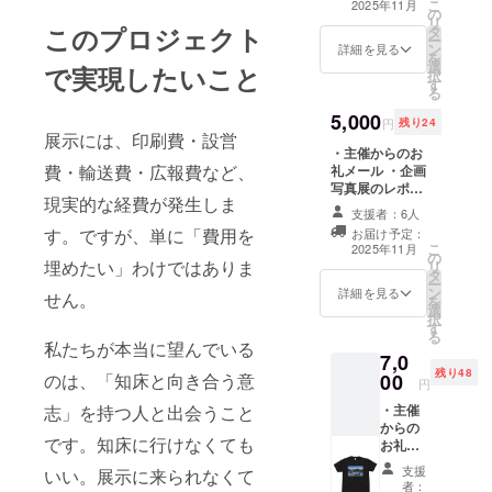
こ
2025年11月
の
お礼の手紙 ・ポ
リ
このプロジェクト
タ
ストカードセッ
ー
ン
ト(148×100サイ
詳細を見る
を
選
ズ) ・20周年特
で実現したいこと
択
す
製ステッカー(縦
る
5cm×縦7.5cm
5,000
程) ※その他のサ
円
残り24
イズやデザイン
展示には、印刷費・設営
・主催からのお
については現在
費・輸送費・広報費など、
礼メール ・企画
選定中です。
写真展のレポー
現実的な経費が発生しま
ト ・知床のイラ
支援者：6人
ストのポスト
す。ですが、単に「費用を
お届け予定：
カードを用いた
こ
2025年11月
の
お礼の手紙 ・ポ
埋めたい」わけではありま
リ
タ
ストカードセッ
ー
ン
ト(148×100サイ
詳細を見る
せん。
を
選
ズ) ・卓上カレン
択
す
ダー ・20周年特
る
製ステッカー(縦
私たちが本当に望んでいる
7,0
5cm×縦7.5cm
残り48
00
のは、「知床と向き合う意
程) ※その他のサ
円
イズやデザイン
・主催
志」を持つ人と出会うこと
については現在
からの
選定中です。
です。知床に行けなくても
お礼
メール
支援
いい。展示に来られなくて
・企画
者：