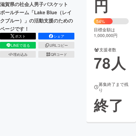
円
滋賀県の社会人男子バスケット
まちづくり・地域活性化
ボールチーム「Lake Blue（レイ
クブルー）」の活動支援のための
54%
ページです！
目標金額は
CAMPFIRE for Social Good
CAMPFIRE Creation
1,000,000円
ポスト
シェア
CAMPFIREふるさと納税
machi-ya
コミュニティ
LINEで送る
URLコピー
支援者数
埋め込み
QRコード
78
人
募集終了まで残
り
終了