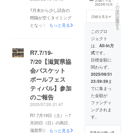
お届け予定：
が送ら
LakeBlueのユニ
こ
（面積100cm2
2025年10月
LakeBlueが母体となっ
れてく
の
フォーム（シャ
リ
以下） ・支援
7月末から少し試合の
るか、
タ
ツ背面）に、支
てくれた滋賀県成年男
ー
時、必ず備考欄
お手元
ン
援者様の企業名
詳細を見る
間隔が空くタイミング
を
に希望される掲
に届い
子は1回戦で外国籍選
選
（ロゴ）を掲載
択
載内容をご記入
となっていますので、
てから
もっと見る
す
します。 ・掲載
手率いる強豪鹿児島県
る
ください。 ・詳
のお楽
期間：準備でき
このプロ
その間にチームは以下
細な掲載内容に
し
に惜しくも敗退となり
次第〜2026年3
ついては別途打
ジェクト
み！）
のような強化合宿に励
月31日まで
ましたが、最後まで諦
合せをお願い致
（商品
（2025-2026
は、
All-In方
んでおりました！8月2
します。
の説
シーズン中） ・
めない姿勢で奮闘して
R7.7/19-
式
です。
明） ・
日～3日：三重県亀山
掲載方法：企業
くれた姿に、観客の皆
数量：2
名（ロゴ） ・掲
目標金額に
7/20【滋賀県協
市8月2日：兵庫県神戸
点 ・サ
載サイズ：大
様からたくさんの声援
関わらず、
イズ：
（面積320cm2
会バスケット
市8月9日：大阪府東大
をいただきました。今
約
以下） ・支援
2025/08/31
阪市8月11日：東京都
6.4cm
ボールフェス
時、必ず備考欄
大会に際して応援・ご
23:59:59
ま
に希望される掲
武蔵野市三重、京都、
ティバル】参加
支援をいただきました
載内容をご記入
でに集まっ
兵庫、福島、石川、東
ください。 ・詳
皆様に改めて感謝申し
た金額が
のご報告
細な掲載内容に
京などの国スポ母体
上げます。本当にあり
ついては別途打
ファンディ
2025/07/20 21:47
チームや大学生との練
合せをお願い致
がとうございました！
ングされま
します。
習試合を通じて、チー
R7.7月19日（土）～7
す。
おかげさまを持ちまし
ムの完成度を高めるべ
月20日（日）の両日、
て、滋賀県全体として
く、酷暑の中全員でレ
滋賀県協会主催のバス
もっと見る
の総合成績では44年ぶ
支援金の使い道