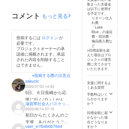
ベルアップしていける
集まった支援金
ケットボールフェス
りの天皇杯・皇后杯の
は以下に使用す
よう頑張っていま
ティバル（選抜チーム
ダブル獲得も実現で
コメント
る予定です。
もっと見る
す！！次戦は、8月23
リターン仕入
強化大会）に参加しま
き、滋賀県勢の健闘が
れ費
日（土）～8月24日
した！今回のイベント
「Lake
光る大会となりまし
（日）＠野洲市総合体
Blue」の遠征
では、7月19日（土）
た！関連結果の概要は
費・宿泊費・
投稿するには
ログイン
が
育館での県総合選手権
に知的バスケ滋賀県男
備品購入費な
下記の通りです。■わ
必要です。
ど
の試合になります！県
子代表チームと小学生
プロジェクトオーナーの承
たSHIGA輝く国スポ
※目標金額を超
内の試合ですので、お
認後に掲載されます。承認
世代の選手を対象に社
えた場合はプロ
（第79回国民スポーツ
された内容を削除すること
ジェクトの運営
近くの方は是非会場に
会貢献活動としてのバ
大会）【バスケット
費に充てさせて
はできません。
足を運んでいただける
いただきます。
スケットボールクリ
ボール競技 滋賀県代
とありがたいです！ク
※投稿する際の注意点
ニックも開催させてい
表結果概要】成年男
sakucic
ラファン終了まであと
支援に関するよ
ただきました。知的バ
子：1回戦 滋賀県
2025/07/03 14:43
くある質問
残り半月ほどとなりま
スケ男子チームとは同
5日、６日長崎から応
●60-78○鹿児島県成年
手数料はいく
した！既に50万円を超
じ滋賀県代表チームと
援に行くばい！がんば
らかかります
女子：1回戦 滋賀県
滋賀県社会人バスケットボール連盟
か？
えるご支援をいただい
して本大会に向けてお
らんばよ✊、1、2、3、
○94-67●鹿児島
2025/06/14 07:16
ております。本当にあ
互いにエールを送りあ
ダァー🙋
目標金額に届
県 2回戦
初日からたくさんのご
かなかった場
りがとうございま
うと共に、小学生世代
滋賀県○71-68●栃木
支援、ありがとうござ
合どうなりま
す！！最後の追い込み
user_e1fb4b0b76e4
すか？
の選手にはチームの
県 準決勝
います!!