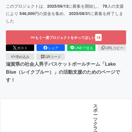
このプロジェクトは、
2025/06/13
に募集を開始し、
78
人の支援
により
546,000
円の資金を集め、
2025/08/31
に募集を終了しま
した
もう一度プロジェクトをやってほしい
19
ポスト
シェア
LINEで送る
URLコピー
埋め込み
QRコード
滋賀県の社会人男子バスケットボールチーム「Lake
Blue（レイクブルー）」の活動支援のためのページで
す！
ス
ポ
ー
ツ
ク
ラ