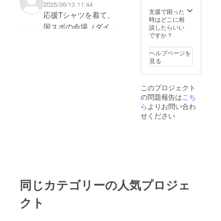
2025/06/13 11:44
をかけていきたいの
ファンになってもらえ
滋賀県●56-68○山形
支援で困った
応援Tシャツを着て、
で、引き続き応援のほ
時はどこに相
るように交流を深めさ
県 【3位入賞】ベス
国スポの会場（ダイハ
談したらいい
どよろしくお願い致し
せてもらいました！！
ですか？
ト4少年男子：1回戦
ツアリーナ）をブルー
ます！【インスタの
その日の午後には、滋
滋賀県○79-72●福
１色に染め上げましょ
ヘルプページを
フォローもお願いいた
賀県競技力対策本部長
島県 2回
見る
う！！byイガ
します！】
の岸本副知事が会場ま
戦 滋賀県○80-73●
https://www.instagram.
でお越しくださり、直
鳥取県 準々
このプロジェクト
com/lake_blue_shiga?
接激励をいただきまし
の問題報告は
こち
決勝 滋賀県●60-86○
igsh=ajJiZ3lxdzM4Y2h
ら
よりお問い合わ
た！SHIGA国スポに向
福岡県 【5位入賞】
せください
w
けて、よいトレーニン
ベスト8少年女子：1回
グと応援の元気をいた
戦 滋賀県●77-84○山
だける事業となりまし
梨県【総合成績】天皇
た！次戦は、7月26日
杯：滋賀県 第1位皇
（土）＠大阪市：
后杯：滋賀県 第1位
同じカテゴリーの人気プロジェ
Asueアリーナでの試
https://kirokukensaku.
合になります！県外の
net/5NS25/performan
クト
試合にも足を運んでい
ces_result.html「開催
ただけるとありがたい