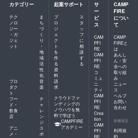
カテゴリー
起案サポート
サ
CAMP
ー
FIRE
テク
ま
プ
ス
ビ
につい
ノロ
ち
ロ
タ
ス
て
ジー
づ
ジ
ッ
・ガ
く
ェ
フ
CAM
CAMP
ジェ
り
ク
に
PFI
FIREと
ット
・
ト
相
RE
は
地
を
談
CAM
あんし
域
作
す
PFI
ん・安
活
る
る
RE
全への
性
資
コ
取り組
化
料
ミュ
み
プロ
音
請
ニ
ニュー
ダク
楽
求
ティ
ス
ト
CAM
ヘルプ
クラウドファ
フー
チ
PFI
お問い
ンディングの
ド・
ャ
RE
合わせ
ノウハウを無
飲食
レ
Crea
料で学ぼう
店
ン
tion
各種規定
CAMPFIRE
ジ
CAM
アカデミー
アニ
ス
利用規
PFI
メ・
ポ
約
RE