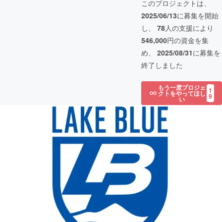
このプロジェクトは、
2025/06/13
に募集を開始
し、
78
人の支援により
546,000
円の資金を集
め、
2025/08/31
に募集を
終了しました
もう一度プロジェ
1
クトをやってほし
9
い