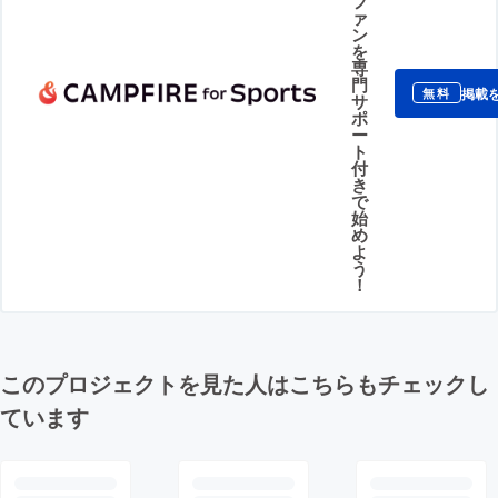
フ
ァ
ン
を
専
門
掲載
無料
サ
ポ
ー
ト
付
き
で
始
め
よ
う
！
このプロジェクトを見た人はこちらもチェックし
ています