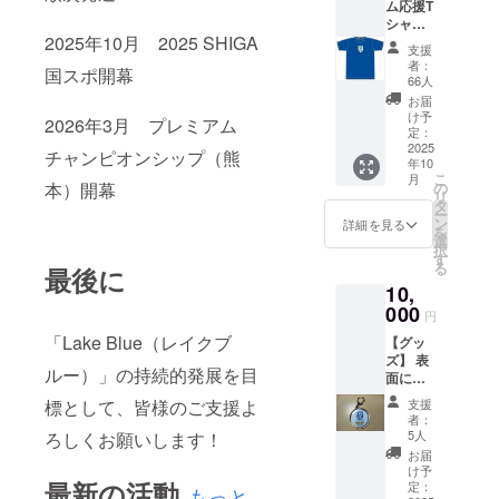
ム応援T
か、お
シャ
手元に
2025年10月 2025 SHIGA
ツ】
届いて
支援
（写真
からの
者：
国スポ開幕
撮影権
お楽し
66人
利付
み！）
お届
き！）
（商品
け予
2026年3月 プレミアム
チーム
の説
定：
ロゴを
2025
明） ・
チャンピオンシップ（熊
年10
デザイ
数量：1
こ
月
ンしたT
点 ・サ
本）開幕
の
リ
シャツ
イズ：
タ
ー
を提供
約
ン
詳細を見る
を
しま
6.4cm
選
択
す。 ・
す
る
最後に
サイズ
10,
展開：
SS、
000
円
S、M、
「Lake Blue（レイクブ
【グッ
L、LL
ズ】 表
・カ
ルー）」の持続的発展を目
面に
ラー展
チーム
開：ブ
標として、皆様のご支援よ
支援
ロゴ、
ルー ※
者：
裏面に
チーム
5人
ろしくお願いします！
選手プ
応援T
お届
ロ
シャツ
け予
最新の活動
フィー
を着用
定：
もっと