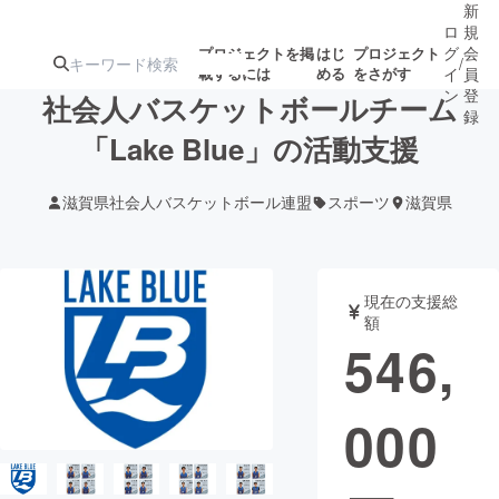
新
ロ
規
グ
会
プロジェクトを掲
はじ
プロジェクト
/
載するには
める
をさがす
イ
員
ン
登
社会人バスケットボールチーム
録
「Lake Blue」の活動支援
人気のプロ
注目のリ
注目の新着プロ
募集終了が近いプ
もうすぐ公開
滋賀県社会人バスケットボール連盟
スポーツ
滋賀県
ジェクト
ターン
ジェクト
ロジェクト
されます
アート・写真
音楽
現在の支援総
額
546,
テクノロジー・ガジェット
ゲーム・サ
000
映像・映画
書籍・雑誌
ビジネス・起業
チャレンジ