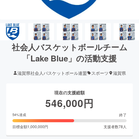
社会人バスケットボールチーム
「Lake Blue」の活動支援
滋賀県社会人バスケットボール連盟
スポーツ
滋賀県
現在の支援総額
546,000
円
終了
54
%達成
目標金額
1,000,000
円
支援者数
78
人