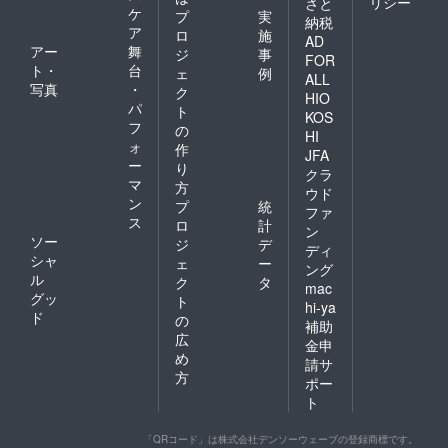
リシー
さと
ケ
プ
実
納税
ア
ロ
施
AD
アー
舞
ジ
事
FOR
ト・
台
ェ
例
ALL
写真
・
ク
HIO
パ
ト
KOS
フ
の
HI
ォ
作
JFA
ー
り
クラ
マ
方
ウド
ン
プ
統
ファ
ス
ロ
計
ン
ソー
ジ
デ
ディ
シャ
ェ
ー
ング
ル
ク
タ
mac
グッ
ト
hi-ya
ド
の
補助
広
金申
め
請サ
方
ポー
ト
「QRコード」は株式会社デンソーウェーブの登録商標です。