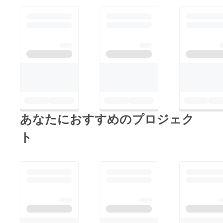
県滋賀が総合優勝 国
です！【インスタの
スポ、44年ぶり2度
フォローもお願いいた
目」
します！】
https://www.47news.jp
https://www.instagram.
/13259558.html大きな
com/lake_blue_shiga?
目標としてきた滋賀国
igsh=ajJiZ3lxdzM4Y2h
スポは閉幕となりまし
w
たが、チームはリーグ
戦の後半戦およびチャ
ンピオンシップに向け
あなたにおすすめのプロジェク
たチャレンジがまだ
ト
残っています。今シー
ズンだからこそリーグ
戦で1つでも順位を上
げて、チャンピオン
シップでリベンジでき
るよう再スタートを
切っていきたいと思い