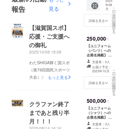
ルをデ
2025
して
年08
ザイン
LakeBl
報告
見る
こ
月
した
ueの試
の
リ
キーホ
合を観
タ
ー
ルダー
戦しに
ン
詳細を見る
を
を2個お
来てく
選
【滋賀国スポ】
択
届けし
ださっ
す
る
ます。
た希望
応援・ご支援へ
250,000
（※1個
者の方
円
目はお
は、
の御礼
【ユニフォーム
好きな
チーム
（パンツ）への
2025/10/08 18:08
選手を
や選手
企業名掲載】 ※
指定し
との記
スポンサー企業
て選ん
念撮影
支援者：0人
わたSHIGA輝く国スポ
様限定！
でいた
をして
お届け予定：
LakeBlueのユニ
（第79回国民スポーツ
だけま
いただ
こ
2025年10月
の
フォーム（パン
す！備
くこと
リ
大会）が本日(10/8)の
もっと見る
タ
ツ表面）に、支
考欄に
ができ
ー
ン
援者様の企業名
詳細を見る
総合閉会式をもって閉
希望さ
ます！
を
選
（ロゴ）を掲載
れる選
択
幕致しました。バス
す
します。 ・掲載
手名(姓
る
期間：準備でき
名)を記
ケットボール競技会と
500,000
次第〜2026年3
円
クラファン終了
載して
しては、10/3～昨日
月31日まで
くださ
【ユニフォーム
（2025-2026
まであと残り半
い。）
(10/7)までの5日間で
（シャツ）への
シーズン中） ・
（※2個
企業名掲載】 ※
月！！！
掲載方法：企業
無事全日程を終了させ
目はど
スポンサー企業
名（ロゴ） ・掲
支援者：0人
の選手
様限定！
ていただきました。
2025/08/14 16:16
載サイズ：小