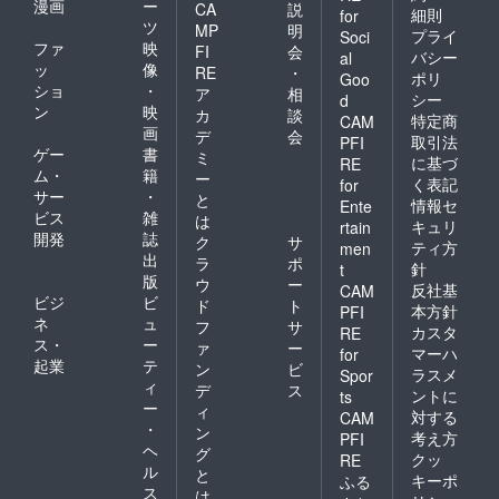
漫画
ー
CA
説
細則
for
ツ
MP
明
プライ
Soci
ファ
映
FI
会
バシー
al
ッ
像
RE
・
ポリ
Goo
ショ
・
ア
相
シー
d
ン
映
カ
談
特定商
CAM
画
デ
会
取引法
PFI
ゲー
書
ミ
に基づ
RE
ム・
籍
ー
く表記
for
サー
・
と
情報セ
Ente
ビス
雑
は
キュリ
rtain
開発
誌
ク
サ
ティ方
men
出
ラ
ポ
針
t
版
ウ
ー
反社基
CAM
ビジ
ビ
ド
ト
本方針
PFI
ネ
ュ
フ
サ
カスタ
RE
ス・
ー
ァ
ー
マーハ
for
起業
テ
ン
ビ
ラスメ
Spor
ィ
デ
ス
ントに
ts
ー
ィ
対する
CAM
・
ン
考え方
PFI
ヘ
グ
クッ
RE
ル
と
キーポ
ふる
ス
は