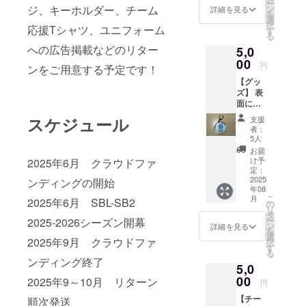
ー
明） ・
ジ、キーホルダー、チーム
ン
詳細を見る
を
数量：1
選
択
応援Tシャツ、ユニフォーム
点 ・サ
す
る
イズ：
への広告掲載などのリター
5,0
約
5.8cm
00
円
ンをご用意する予定です！
【グッ
ズ】 表
面に
チーム
スケジュール
支援
ロゴ、
者：
裏面に
5人
選手プ
お届
ロ
け予
2025年6月 クラウドファ
フィー
定：
ルをデ
2025
ンディングの開始
年08
ザイン
こ
月
2025年6月 SBL-SB2
した
の
リ
キーホ
タ
ー
2025-2026シーズン開幕
ルダー
ン
詳細を見る
を
を1個お
選
2025年9月 クラウドファ
択
届けし
す
る
ます。
ンディング終了
5,0
（※どの
選手が
00
2025年9～10月 リターン
円
送られ
【チー
順次発送
てくる