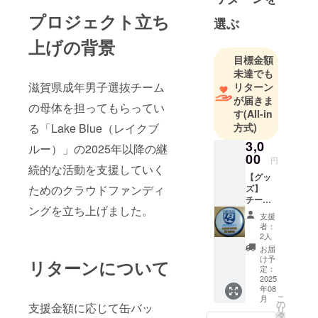
プロジェクト立ち
選ぶ
上げの背景
目標金額
未達でも
滋賀県成年男子選抜チーム
リターン
が届きま
の母体を担ってもらってい
す
(All-in
る「Lake Blue（レイクブ
方式)
3,0
ルー）」の2025年以降の継
00
円
続的な活動を支援していく
【グッ
ためのクラウドファンディ
ズ】
チーム
ングを立ち上げました。
ロゴを
支援
デザイ
者：
ンした
2人
缶バッ
お届
ジを1個
け予
リターンについて
お届け
定：
しま
2025
年08
す。
こ
月
（商品
の
支援金額に応じて缶バッ
リ
の説
タ