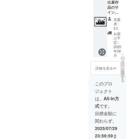
出展作
のファ
品のサ
イン
イン入
アート
りプリ
紙 ・送
支援
ント作
料込み
者：
品・ば
（宅配
2人
ん馬
便）
お届
（エ
け予
ディ
定：
ション
2025
年08
5、作品
こ
月
証明書
の
リ
付き、
タ
ー
額装）
ン
詳細を見る
を
・A3ノ
選
択
ビ
す
る
（32.9
このプロ
× 48.3
ジェクト
cm） ・
無光沢
は、
All-In方
のファ
式
です。
イン
アート
目標金額に
紙 ・送
関わらず、
料込み
（宅配
2025/07/29
便）
23:59:59
ま