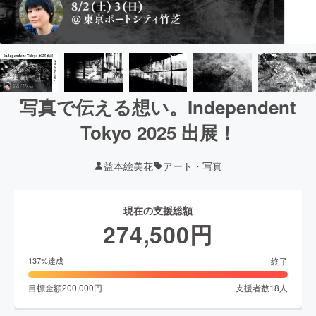
写真で伝える想い。Independent
Tokyo 2025 出展！
益本絵美花
アート・写真
現在の支援総額
274,500
円
終了
137
%達成
目標金額
200,000
円
支援者数
18
人