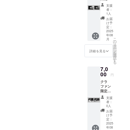
出展作
真用紙
支援
品のサ
・送料
者：
イン入
込み
1人
りポス
（メー
お届
トカー
ル便 ）
け予
ド（出
定：
展作品
2025
年08
と作品
こ
月
の元に
の
リ
なった
タ
ー
動物写
ン
詳細を見る
を
真の2枚
選
択
セッ
す
る
ト、ア
7,0
ザラ
シ・ト
00
円
ラ）4枚
クラ
・10 ×
ファン
14.8 cm
限定・
・半光
出展作
沢の写
支援
品のサ
真用紙
者：
イン入
・送料
0人
りポス
込み
お届
トカー
（メー
け予
ド（出
ル便 ）
定：
展作品
2025
年08
と作品