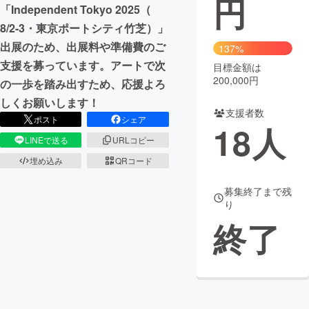
円
「Independent Tokyo 2025（
まちづくり・地域活性化
8/2-3・東京ポートシティ竹芝）」
出展のため、出展料や準備費のご
137%
支援を募っています。アートで次
目標金額は
CAMPFIRE for Social Good
CAMPFIRE Creation
200,000円
の一歩を踏み出すため、応援よろ
CAMPFIREふるさと納税
machi-ya
コミュニティ
しくお願いします！
支援者数
ポスト
シェア
18
人
LINEで送る
URLコピー
埋め込み
QRコード
募集終了まで残
り
終了