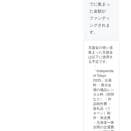
でに集まっ
た金額が
ファンディ
ングされま
す。
支援金の使い道
集まった支援金
は以下に使用す
る予定です。
・
「Independe
nt Tokyo
2025」出展
料 ・展示会
場の備品レン
タル料（照明
など） ・作
品制作費 ・
返礼品（リ
ターン）制
作・発送費
・北海道〜東
京間の交通費