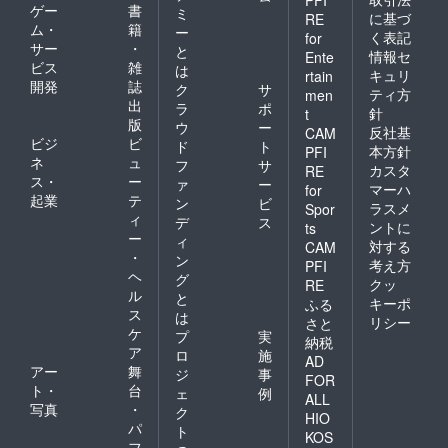
ゲー
書
ミ
に基づ
RE
ム・
籍
ー
く表記
for
サー
・
と
情報セ
Ente
ビス
雑
は
キュリ
rtain
開発
誌
ク
サ
ティ方
men
出
ラ
ポ
針
t
版
ウ
ー
反社基
CAM
ビジ
ビ
ド
ト
本方針
PFI
ネ
ュ
フ
サ
カスタ
RE
ス・
ー
ァ
ー
マーハ
for
起業
テ
ン
ビ
ラスメ
Spor
ィ
デ
ス
ントに
ts
ー
ィ
対する
CAM
・
ン
考え方
PFI
ヘ
グ
クッ
RE
ル
と
キーポ
ふる
ス
は
リシー
さと
ケ
プ
実
納税
ア
ロ
施
AD
アー
舞
ジ
事
FOR
ト・
台
ェ
例
ALL
写真
・
ク
HIO
パ
ト
KOS
フ