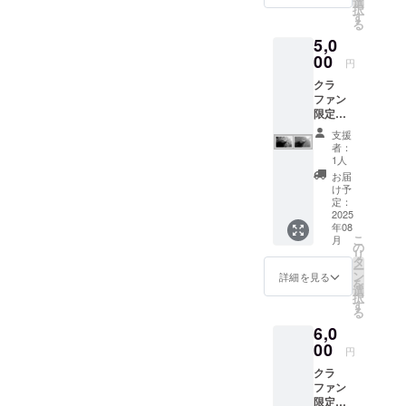
を添え
選
択
ん馬・
てお届
す
る
リスザ
けしま
5,0
ル・ワ
す。
オキツ
00
円
ネザ
クラ
ル）3枚
ファン
・10 ×
限定・
14.8 cm
出展作
・半光
支援
品のサ
沢の写
者：
イン入
真用紙
1人
りポス
・送料
お届
トカー
込み
け予
ド（出
（メー
定：
展作品
2025
ル便 ）
年08
と作品
・3枚
こ
月
の元に
セット
の
リ
なった
のう
タ
ー
動物写
ち、1枚
ン
詳細を見る
を
真の2枚
にメッ
選
択
セッ
セージ
す
る
ト、ア
を添え
6,0
ザラ
てお届
シ）2枚
00
けしま
円
・10 ×
す。
クラ
14.8 cm
ファン
・半光
限定・
沢の写