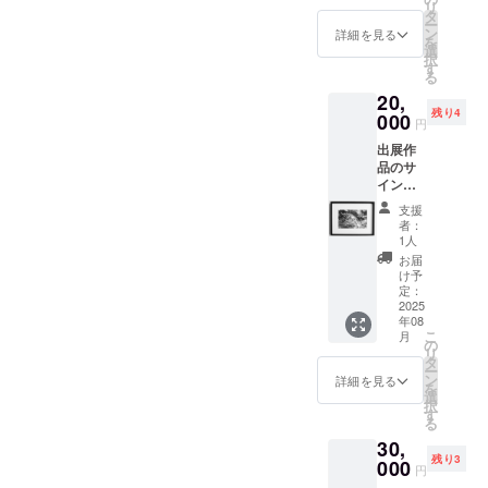
リ
付き、
タ
ー
額装）
ン
詳細を見る
を
・
選
択
A4（21
す
る
× 29.7
20,
cm） ・
残り4
無光沢
000
円
のファ
出展作
イン
品のサ
アート
イン入
紙 ・送
りプリ
料込み
支援
ント作
（宅配
者：
品・ワ
便）
1人
オキツ
お届
ネザル
け予
（エ
定：
ディ
2025
年08
ション
こ
月
5、作品
の
リ
証明書
タ
ー
付き、
ン
詳細を見る
を
額装）
選
択
・
す
る
A4（21
30,
× 29.7
残り3
cm） ・
000
円
無光沢