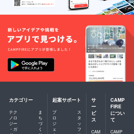
カテゴリー
起案サポート
サ
CAMP
ー
FIRE
テク
ま
プ
ス
ビ
につい
ノロ
ち
ロ
タ
ス
て
ジー
づ
ジ
ッ
・ガ
く
ェ
フ
CAM
CAMP