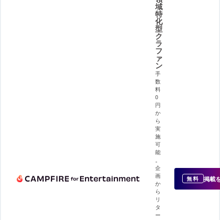
域
特
化
型
ク
ラ
フ
ァ
ン
手
数
料
0
円
か
ら
実
施
可
能
。
企
画
掲載
無料
か
ら
リ
タ
ー