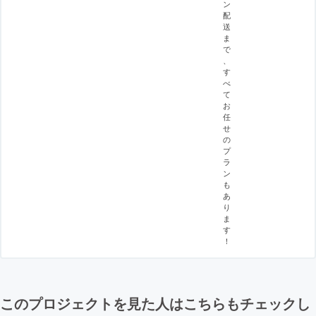
ン
配
送
ま
で
、
す
べ
て
お
任
せ
の
プ
ラ
ン
も
あ
り
ま
す
！
このプロジェクトを見た人はこちらもチェックし