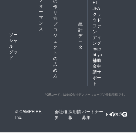
の
HI
ォ
作
JFA
ー
り
クラ
マ
方
ウド
ン
プ
統
ファ
ス
ロ
計
ン
ソー
ジ
デ
ディ
シャ
ェ
ー
ング
ル
ク
タ
mac
グッ
ト
hi-ya
ド
の
補助
広
金申
め
請サ
方
ポー
ト
「QRコード」は株式会社デンソーウェーブの登録商標です。
© CAMPFIRE,
会社概
採用情
パートナー
Inc.
要
報
募集