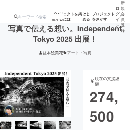
新
ロ
規
グ
会
プロジェクトを掲
はじ
プロジェクト
/
載するには
める
をさがす
イ
員
ン
登
写真で伝える想い。Independent
録
Tokyo 2025 出展！
人気のプロ
注目のリ
注目の新着プロ
募集終了が近いプ
もうすぐ公開
益本絵美花
アート・写真
ジェクト
ターン
ジェクト
ロジェクト
されます
アート・写真
音楽
現在の支援総
額
274,
テクノロジー・ガジェット
ゲーム・サ
500
映像・映画
書籍・雑誌
ビジネス・起業
チャレンジ