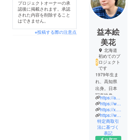
プロジェクトオーナーの承
認後に掲載されます。承認
された内容を削除すること
はできません。
益本絵
※投稿する際の注意点
美花
北海道
初めてのプ
ロジェクト
です
1979年生ま
れ、高知県
出身。日本
写真映像専
https://azure959634.studio.site
門学校研究
https://www.instagram.com/emika_masumoto
科を卒業
https://x.com/EmikaMasumoto
https://www.facebook.com/emikamasumoto
後、"写真芸
特定商取引
術家" として
法に基づく
活動してい
表記
ます。
メッセー