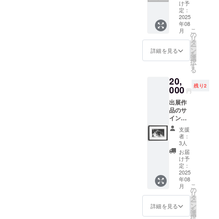
トカー
× 14.8
け予
ド（出
cm ・半
定：
展作品
2025
光沢の
年08
と作品
写真用
こ
月
の元に
紙 ・送
の
リ
なった
料込み
タ
ー
動物写
（メー
ン
詳細を見る
を
真の2枚
ル便 ）
選
択
セッ
す
る
ト、ア
20,
ザラ
残り2
シ・ト
000
円
ラ・キ
出展作
リン・
品のサ
ワオキ
イン入
ツネザ
りプリ
ル・リ
支援
ント作
スザ
者：
品・キ
ル・ば
3人
リン
ん馬）
お届
（エ
12枚 ・
け予
ディ
10 ×
定：
ション
2025
14.8 cm
年08
5、作品
・半光
こ
月
証明書
沢の写
の
リ
付き、
真用紙
タ
ー
額装）
・送料
ン
詳細を見る
を
・
込み
選
択