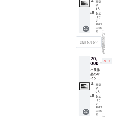
支援
ント作
便）
者：
品・ア
1人
ザラシ
お届
（エ
け予
ディ
定：
ション
2025
年08
5、作品
こ
月
証明書
の
リ
付き、
タ
ー
額装）
ン
詳細を見る
を
・
選
択
A4（21
す
る
× 29.7
20,
cm） ・
残り5
無光沢
000
円
のファ
出展作
イン
品のサ
アート
イン入
紙 ・送
りプリ
料込み
支援
ント作
（宅配
者：
品・リ
便）
0人
スザル
お届
（エ
け予
ディ
定：
ション
2025
年08
5、作品
こ
月
証明書
の