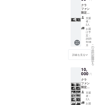
ラ・キ
クラ
リン・
ファン
ワオキ
限定・
ツネザ
出展作
ル）8枚
支援
品のサ
・10 ×
者：
イン入
14.8 cm
2人
りポス
・半光
お届
トカー
沢の写
け予
ド（出
真用紙
定：
展作品
2025
・送料
年08
と作品
込み
こ
月
の元に
（メー
の
リ
なった
ル便 ）
タ
ー
動物写
ン
詳細を見る
を
真の2枚
選
択
セッ
す
る
ト、ア
10,
ザラ
シ・ト
000
円
ラ・キ
クラ
リン・
ファン
ワオキ
限定・
ツネザ
出展作
ル・リ
支援
品のサ
スザ
者：
イン入
ル）10
2人
りポス
枚 ・10
お届