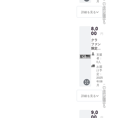
こ
月
の元に
の
リ
なった
タ
ー
動物写
ン
詳細を見る
を
真の2枚
選
択
セッ
す
る
ト、ア
8,0
ザラ
シ・ト
00
円
ラ・キ
クラ
リン）6
ファン
枚 ・10
限定・
× 14.8
出展作
cm ・半
支援
品のサ
光沢の
者：
イン入
写真用
0人
りポス
紙 ・送
お届
トカー
料込み
け予
ド（出
（メー
定：
展作品
2025
ル便 ）
年08
と作品
こ
月
の元に
の
リ
なった
タ
ー
動物写
ン
詳細を見る
を
真の2枚
選
択
セッ
す
る
ト、ア
9,0
ザラ
シ・ト
00
円