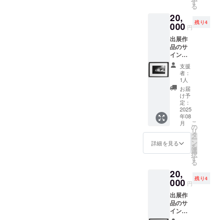
A4（21
（メー
す
る
× 29.7
ル便 ）
20,
cm） ・
残り4
無光沢
000
円
のファ
出展作
イン
品のサ
アート
イン入
紙 ・送
りプリ
料込み
支援
ント作
（宅配
者：
品・ト
便）
1人
ラ（エ
お届
ディ
け予
ション
定：
5、作品
2025
年08
証明書
こ
月
付き、
の
リ
額装）
タ
ー
・
ン
詳細を見る
を
A4（21
選
択
× 29.7
す
る
cm） ・
20,
無光沢
残り4
のファ
000
円
イン
出展作
アート
品のサ
紙 ・送
イン入
料込み
りプリ
（宅配