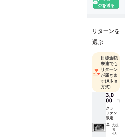
北海道の広
ジを送る
大な土地で
暮らしなが
ら、心の奥
に静かに触
リターンを
れてくる瞬
選ぶ
間を作品に
落とし込ん
でいます。
目標金額
未達でも
言葉になら
リターン
ない感情や
が届きま
記憶のかけ
す
(All-in
らが、心の
方式)
奥に沈んだ
3,0
まま静かに
00
円
漂っていま
クラ
す。それら
ファン
と静かに向
限定・
お礼の
き合い、す
支援
メッ
者：
くい上げ、
セージ
4人