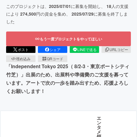
このプロジェクトは、
2025/07/01
に募集を開始し、
18
人の支援
により
274,500
円の資金を集め、
2025/07/29
に募集を終了しま
した
もう一度プロジェクトをやってほしい
ポスト
シェア
LINEで送る
URLコピー
埋め込み
QRコード
「Independent Tokyo 2025（ 8/2-3・東京ポートシティ
竹芝）」出展のため、出展料や準備費のご支援を募って
います。アートで次の一歩を踏み出すため、応援よろし
くお願いします！
エ
ン
タ
メ
領