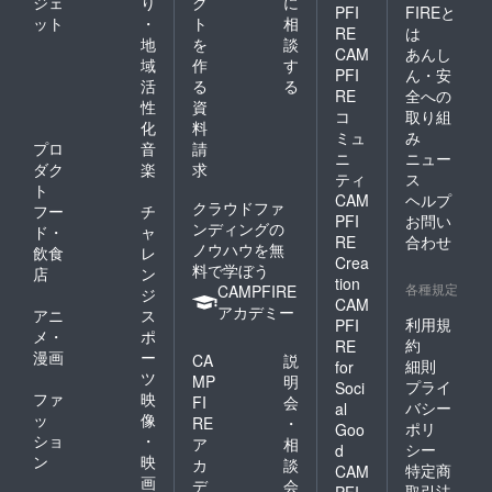
ジェ
り
ク
に
PFI
FIREと
ット
・
ト
相
RE
は
地
を
談
CAM
あんし
域
作
す
PFI
ん・安
活
る
る
RE
全への
性
資
コ
取り組
化
料
ミュ
み
プロ
音
請
ニ
ニュー
ダク
楽
求
ティ
ス
ト
CAM
ヘルプ
クラウドファ
フー
チ
PFI
お問い
ンディングの
ド・
ャ
RE
合わせ
ノウハウを無
飲食
レ
Crea
料で学ぼう
店
ン
tion
各種規定
CAMPFIRE
ジ
CAM
アカデミー
アニ
ス
利用規
PFI
メ・
ポ
約
RE
漫画
ー
CA
説
細則
for
ツ
MP
明
プライ
Soci
ファ
映
FI
会
バシー
al
ッ
像
RE
・
ポリ
Goo
ショ
・
ア
相
シー
d
ン
映
カ
談
特定商
CAM
画
デ
会
取引法
PFI