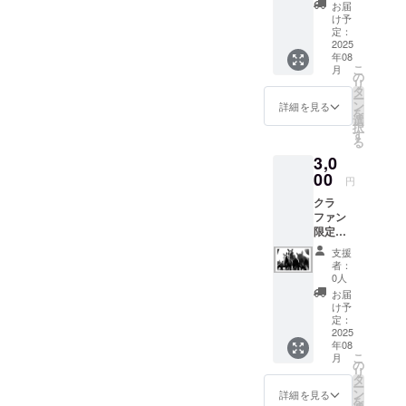
確かめるよ
付きポ
お届
スト
け予
うにして、
カード
定：
作品を創り
（出展
2025
年08
作品の
続けていま
こ
月
元に
の
す。
リ
なった
タ
ー
動物写
ン
詳細を見る
を
真、ア
選
択
ザラ
す
る
シ・ト
3,0
ラ・キ
リン）3
00
円
枚 ・10
クラ
× 14.8
ファン
cm ・半
限定・
光沢の
お礼の
写真用
支援
メッ
紙 ・送
者：
セージ
料込み
0人
付きポ
（メー
お届
スト
ル便 ）
け予
カード
・3枚
定：
（出展
2025
セット
年08
作品の
のう
こ
月
元に
ち、1枚
の
リ
なった
にメッ
タ
ー
動物写
セージ
ン
詳細を見る
を
真、ば