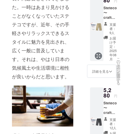
80
円
た。一時はあまり見かける
Steteco
〜
ことがなくなっていたステ
craftsm
an
テコですが、近年、その手
支援
style〜
者：
【職人
軽さやリラックスできるス
9人
仕様の
お届
タイルに魅力を見出され、
ステテ
け予
コ】
定：
広く一般に普及していま
ビーチ
2025
年08
ステテ
す。それは、やはり日本の
こ
月
コ ベー
の
リ
ジュ
タ
気候風土や生活環境に相性
ー
CAMPF
ン
詳細を見る
を
IRE特価
選
が良いからだと思います。
択
¥5,280(
す
る
税、送
5,2
料込)←
一般販
80
円
売予定
Steteco
価格
〜
¥6,600
craftsm
のとこ
an
ろ ※ア
支援
style〜
イテム
者：
【職人
詳細は
12人
仕様の
プロ
お届