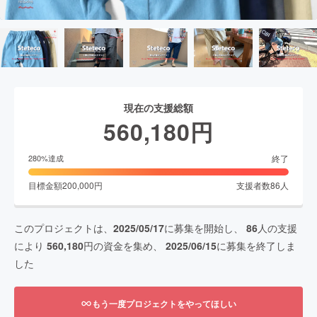
現在の支援総額
560,180
円
終了
280
%達成
目標金額
200,000
円
支援者数
86
人
このプロジェクトは、
2025/05/17
に募集を開始し、
86
人の支援
により
560,180
円の資金を集め、
2025/06/15
に募集を終了しま
した
もう一度プロジェクトをやってほしい