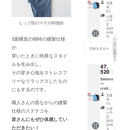
an
ろ ※ア
ださ
動報告
支援
style〜
イテム
い。 ※
にて速
者：
【職人
詳細は
ご注文
8人
やかに
仕様の
プロ
状況、
お届け
お届
ステテ
ジェク
仕様部
け予
時期の
ヒップ部のマチが特徴的
コ】
ト本文
定：
材の供
ご報告
ビーチ
2025
に記載
給状
をさせ
年08
ステテ
してお
況、製
ていた
こ
月
コ [ 4色
3面構造の独特の縫製仕様
りま
の
造工程
だきま
リ
セット
す。 ※
タ
上の都
す。 不
ー
が、
]=4pcs
デザイ
ン
合によ
詳細を見る
明点は
を
まとめ
ン・仕
選
り出荷
メッ
択
穿いたときに特異なスタイ
割
様は一
す
時期が
セージ
る
¥17,160
部変更
遅れて
にてお
ルを生み出し、
47,
(税、送
になる
しまう
問い合
料込)←
520
可能性
場合が
その穿き心地をストレスフ
わせく
円
一般販
もござ
ありま
ださ
Steteco
売予定
います
リーなリラックスしたもの
す。そ
い！
〜
価格
旨、ご
の場
craftsm
にもするのです。
¥26,400
了承く
合、活
an
のとこ
ださ
動報告
支援
style〜
ろ ※ア
い。 ※
にて速
者：
職人さんの昔ながらの縫製
【職人
イテム
ご注文
0人
やかに
仕様の
詳細は
状況、
お届け
お届
仕様のステテコを、
ステテ
プロ
仕様部
け予
時期の
コ】
ジェク
定：
材の供
ご報告
皆さんにもぜひ体感してい
ビーチ
2025
ト本文
給状
をさせ
年08
ステテ
に記載
況、製
ただきたい！
ていた
こ
月