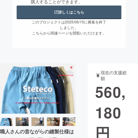
購入することができます。
まちづくり・地域活性化
詳しくはこちら
このプロジェクトは2025/06/15に募集を終了
しました。
CAMPFIRE for Social Good
CAMPFIRE Creation
こちらから関連ページを閲覧いただけます。
CAMPFIREふるさと納税
machi-ya
コミュニティ
現在の支援総
額
560,
180
円
職人さんの昔ながらの縫製仕様は