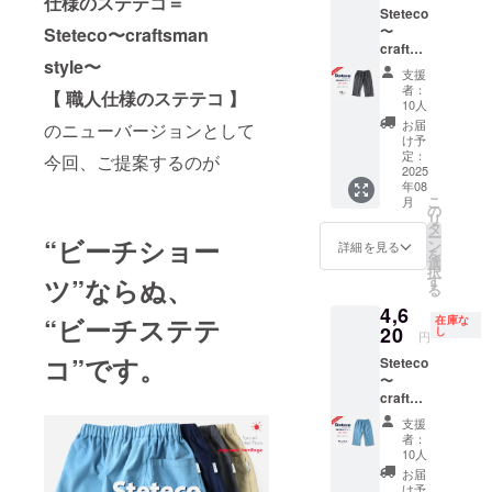
仕様のステテコ＝
可能性
場合が
ださ
Steteco
¥6,600
もござ
ありま
い！
〜
Steteco〜craftsman
のとこ
います
す。そ
craftsm
ろ ※ア
旨、ご
の場
style〜
an
イテム
了承く
合、活
支援
style〜
詳細は
ださ
動報告
者：
【 職人仕様のステテコ 】
【職人
プロ
い。 ※
10人
にて速
仕様の
ジェク
ご注文
やかに
お届
のニューバージョンとして
ステテ
ト本文
状況、
け予
お届け
コ】
に記載
定：
仕様部
今回、ご提案するのが
時期の
ビーチ
2025
してお
材の供
ご報告
年08
ステテ
りま
給状
をさせ
こ
月
コ グ
す。 ※
の
況、製
ていた
リ
レー 早
デザイ
タ
造工程
だきま
ー
“ビーチショー
割
ン・仕
ン
上の都
詳細を見る
す。 不
を
¥4,620(
様は一
選
合によ
明点は
択
税、送
部変更
す
ツ”ならぬ、
り出荷
メッ
る
料込)←
になる
時期が
セージ
4,6
一般販
可能性
遅れて
にてお
“ビーチステテ
在庫な
売予定
20
もござ
し
しまう
問い合
円
価格
います
場合が
わせく
コ”です。
Steteco
¥6,600
旨、ご
ありま
ださ
〜
のとこ
了承く
す。そ
い！
craftsm
ろ ※ア
ださ
の場
an
イテム
い。 ※
合、活
支援
style〜
詳細は
ご注文
動報告
者：
【職人
プロ
状況、
10人
にて速
仕様の
ジェク
仕様部
やかに
お届
ステテ
ト本文
材の供
け予