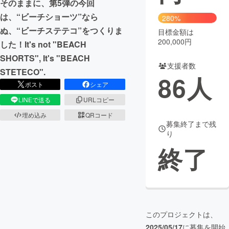
そのままに、第5弾の今回
は、“ビーチショーツ”なら
280%
ぬ、“ビーチステテコ”をつくりま
目標金額は
200,000円
した！It's not "BEACH
SHORTS", It's "BEACH
支援者数
STETECO".
86
人
ポスト
シェア
LINEで送る
URLコピー
埋め込み
QRコード
募集終了まで残
り
終了
このプロジェクトは、
2025/05/17
に募集を開始