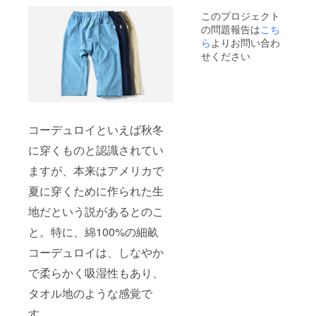
明点は
このプロジェクト
メッ
の問題報告は
セージ
こち
にてお
ら
よりお問い合わ
問い合
せください
わせく
ださ
い！
コーデュロイといえば秋冬
に穿くものと認識されてい
ますが、本来はアメリカで
夏に穿くために作られた生
地だという説があるとのこ
と。特に、綿100%の細畝
コーデュロイは、しなやか
で柔らかく吸湿性もあり、
タオル地のような感覚で
す。