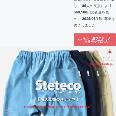
し、
86
人の支援により
560,180
円の資金を集
め、
2025/06/15
に募集を
終了しました
もう一度プロジェク
トをやってほしい