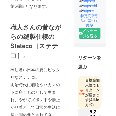
https://feelsoeasy.official.ec/
スタイルを
第5弾目となります。
https://blueism.jp/collections/feelsoeasygoodthingsforrelaxing
充実させ
https://market.e-begin.jp/collections/feel_so_easy
る。
特定商取引
気に入った
法に基づく
ものに囲ま
職人さんの昔なが
表記
れて、のん
メッセー
らの縫製仕様の
びりゆった
ジを送る
りした気持
Steteco［ステテ
ちでいられ
る。
コ］。
リターンを
「海辺のス
ローライ
選ぶ
蒸し暑い日本の夏にピッタ
フ」イメー
ジを重ね
リなステテコ。
目標金額
て、いくつ
明治時代に着物やハカマの
未達でも
かのモッ
リターン
下に穿くものとして生ま
トーを掲げ
が届きま
てライフス
れ、やがてズボン下や湯上
す
(All-in
タイルを提
方式)
がり着として日常の生活に
案します。
5,2
長い間必要とされてきまし