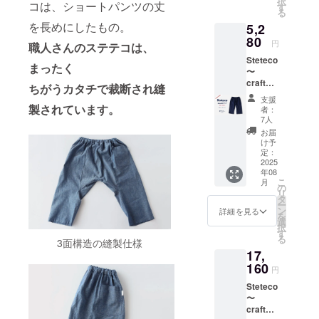
択
コは、ショートパンツの丈
¥5,280(
様は一
す
時期が
る
税、送
部変更
遅れて
を長めにしたもの。
5,2
料込)←
になる
しまう
一般販
80
可能性
場合が
円
職人さんのステテコは、
売予定
もござ
ありま
Steteco
価格
います
す。そ
まったく
〜
¥6,600
旨、ご
の場
craftsm
のとこ
了承く
ちがうカタチで裁断され縫
合、活
an
ろ ※ア
ださ
動報告
支援
style〜
イテム
製されています。
い。 ※
にて速
者：
【職人
詳細は
ご注文
7人
やかに
仕様の
プロ
状況、
お届け
お届
ステテ
ジェク
仕様部
け予
時期の
コ】
ト本文
定：
材の供
ご報告
ビーチ
2025
に記載
給状
をさせ
年08
ステテ
してお
況、製
ていた
こ
月
コ ネイ
りま
の
造工程
だきま
リ
ビー
す。 ※
タ
上の都
す。 不
ー
CAMPF
デザイ
ン
合によ
詳細を見る
明点は
を
IRE特価
ン・仕
選
り出荷
メッ
択
¥5,280(
様は一
す
時期が
セージ
る
3面構造の縫製仕様
税、送
部変更
遅れて
にてお
17,
料込)←
になる
しまう
問い合
一般販
160
可能性
場合が
わせく
円
売予定
もござ
ありま
ださ
Steteco
価格
います
す。そ
い！
〜
¥6,600
旨、ご
の場
craftsm
のとこ
了承く
合、活