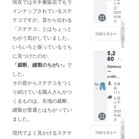
現在では大手量販店でもラ
ステテ
ジェク
け予
コ】
ト本文
定：
インナップされているステ
ビーチ
2025
に記載
年08
ステテ
してお
テコですが、昔から伝わる
こ
月
コ グ
りま
の
リ
レー
「ステテコ」とはちょっと
す。 ※
タ
ー
CAMPF
デザイ
ン
詳細を見る
を
ちがう気がしていました。
IRE特価
ン・仕
選
択
¥5,280(
様は一
す
る
いろいろと探っているうち
税、送
部変更
5,2
料込)←
になる
に見つけたのが、
一般販
80
可能性
円
売予定
もござ
「裁断、縫製のちがい」
で
Steteco
価格
います
〜
¥6,600
旨、ご
した。
craftsm
のとこ
了承く
an
その昔からステテコをつく
ろ ※ア
ださ
支援
style〜
イテム
い。 ※
者：
り続けている職人さんがつ
【職人
詳細は
ご注文
17人
仕様の
プロ
状況、
お届
くるものは、生地の裁断、
ステテ
ジェク
仕様部
け予
コ】
ト本文
定：
材の供
縫製が普通とはちがってい
ビーチ
2025
に記載
給状
年08
ステテ
してお
況、製
ました。
こ
月
コ サッ
りま
の
造工程
リ
クス
す。 ※
タ
上の都
ー
CAMPF
デザイ
現代でよく見かけるステテ
ン
合によ
詳細を見る
を
IRE特価
ン・仕
選
り出荷