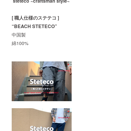
steteco ~craftsman style~
[ 職人仕様のステテコ ]
“BEACH STETECO”
中国製
綿100%