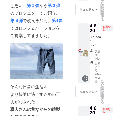
コ [4色
してお
の
造工程
だきま
リ
セッ
りま
と思い、
第１弾
から
第２弾
タ
上の都
す。 不
ー
ト]x3=1
す。 ※
ン
合によ
詳細を見る
明点は
を
のプロジェクトでご紹介、
2pcs ま
デザイ
選
り出荷
メッ
択
とめ割
ン・仕
す
時期が
セージ
る
第３弾
で改良を加え、
第4弾
¥47,520
様は一
遅れて
にてお
4,6
(税、送
部変更
しまう
問い合
在庫な
ではロング丈バージョンを
料込)←
20
になる
し
場合が
わせく
円
一般販
可能性
ありま
ださ
ご提案してきました。
Steteco
売予定
もござ
す。そ
い！
〜
価格
います
の場
craftsm
¥79,200
旨、ご
合、活
an
のとこ
了承く
動報告
支援
style〜
ろ ※ア
ださ
にて速
者：
【職人
イテム
い。 ※
10人
やかに
仕様の
詳細は
ご注文
お届け
お届
ステテ
プロ
状況、
け予
時期の
コ】
ジェク
定：
仕様部
ご報告
ビーチ
2025
ト本文
材の供
をさせ
年08
ステテ
に記載
給状
ていた
こ
月
コ ベー
してお
の
況、製
だきま
リ
そんな日常の生活を
ジュ 早
りま
タ
造工程
す。 不
ー
割
す。 ※
ン
上の都
詳細を見る
明点は
より快適に過ごすための工
を
¥4,620(
デザイ
選
合によ
メッ
択
税、送
ン・仕
す
り出荷
セージ
夫がなされた
る
料込)←
様は一
時期が
にてお
4,6
一般販
部変更
遅れて
職人さんの昔ながらの縫製
問い合
在庫な
売予定
20
になる
し
しまう
わせく
円
価格