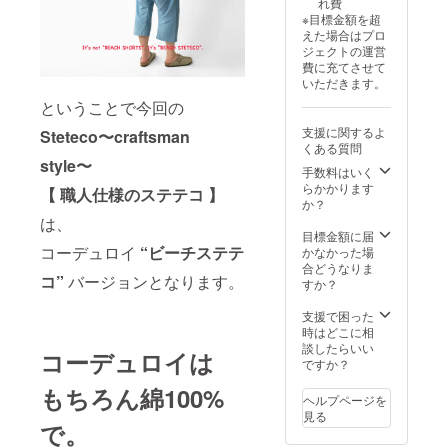
れ費
ご注文
やかに
※目標金額を超
状況、
お届け
えた場合はプロ
仕様部
時期の
ジェクトの運営
材の供
ご報告
費に充てさせて
給状
をさせ
いただきます。
況、製
ていた
造工程
ということで今回の
だきま
上の都
す。 不
支援に関するよ
Steteco〜craftsman
合によ
明点は
くある質問
り出荷
メッ
style〜
時期が
セージ
手数料はいく
遅れて
にてお
らかかります
【 職人仕様のステテコ 】
しまう
問い合
か？
場合が
わせく
は、
ありま
ださ
目標金額に届
す。そ
コーデュロイ
“ビーチステテ
い！
かなかった場
の場
合どうなりま
コ”
バージョンとなります。
合、活
すか？
動報告
にて速
支援で困った
やかに
時はどこに相
お届け
談したらいい
コーデュロイは
時期の
ですか？
ご報告
もちろん綿100%
をさせ
ヘルプページを
ていた
見る
だきま
で。
す。 不