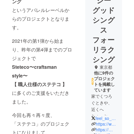
ジー
ング
グッド
というアパレルレーベルか
シング
らのプロジェクトとなりま
す。
ス
フォー
2021年の第1弾から始ま
リラク
り、昨年の第4弾までのプロ
シング
ジェクトで
Steteco〜craftsman
東京都
他に9件の
style〜
プロジェク
【 職人仕様のステテコ 】
トを掲載し
ています
に多くのご支援をいただき
家でくつろ
ました。
ぐときや、
近くへ
今回も再々再々度、
ちょっと出
feel_so_easy_
かけるとき
「ステテコ」のプロジェク
https://www.instagram.com/feel_so_easy_
などオフの
https://m.facebook.com/feelsoeasy
トになりまして、