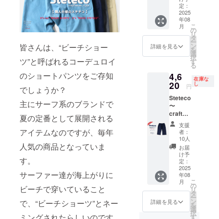
お届け
コ】
に記載
定：
給状
時期の
ビーチ
2025
してお
況、製
ご報告
年08
ステテ
りま
造工程
をさせ
こ
月
コ サッ
す。 ※
の
上の都
ていた
リ
クス 早
デザイ
タ
合によ
だきま
ー
割
ン・仕
ン
り出荷
皆さんは、“ビーチショー
詳細を見る
す。 不
を
¥4,620(
様は一
選
時期が
明点は
択
税、送
ツ”と呼ばれるコーデュロイ
部変更
す
遅れて
メッ
る
料込)←
になる
しまう
セージ
のショートパンツをご存知
4,6
一般販
可能性
場合が
にてお
在庫な
売予定
20
もござ
し
ありま
問い合
円
でしょうか？
価格
います
す。そ
わせく
Steteco
¥6,600
旨、ご
の場
ださ
主にサーフ系のブランドで
〜
のとこ
了承く
合、活
い！
craftsm
ろ ※ア
ださ
動報告
夏の定番として展開される
an
イテム
い。 ※
にて速
支援
style〜
詳細は
ご注文
アイテムなのですが、毎年
やかに
者：
【職人
プロ
状況、
10人
お届け
仕様の
人気の商品となっていま
ジェク
仕様部
時期の
お届
ステテ
ト本文
材の供
け予
ご報告
す。
コ】
に記載
定：
給状
をさせ
ビーチ
2025
してお
況、製
ていた
サーファー達が海上がりに
年08
ステテ
りま
造工程
だきま
こ
月
コ ネイ
す。 ※
の
上の都
す。 不
ビーチで穿いていること
リ
ビー 早
デザイ
タ
合によ
明点は
ー
割
ン・仕
ン
り出荷
詳細を見る
で、“ビーチショーツ”とネー
メッ
を
¥4,620(
様は一
選
時期が
セージ
択
税、送
部変更
ミングされたらしいのです
す
遅れて
にてお