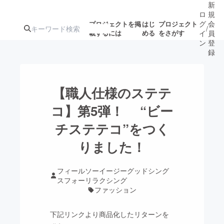
新
ロ
規
グ
会
プロジェクトを掲
はじ
プロジェクト
/
載するには
める
をさがす
イ
員
ン
登
録
人気のプロ
注目のリ
注目の新着プロ
募集終了が近いプ
もうすぐ公開
【職人仕様のステテ
ジェクト
ターン
ジェクト
ロジェクト
されます
コ】第5弾！ “ビー
チステテコ”をつく
アート・写真
音楽
りました！
テクノロジー・ガジェット
ゲーム・サ
フィールソーイージーグッドシング
スフォーリラクシング
映像・映画
書籍・雑誌
ファッション
下記リンクより商品化したリターンを
ビジネス・起業
チャレンジ