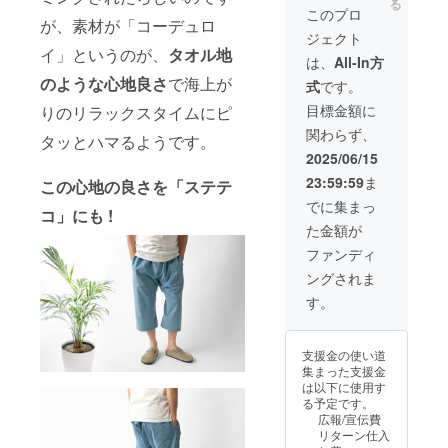
る
料込)←
になる
しまう
このプロ
問い合
が、素材が「コーデュロ
一般販
可能性
場合が
わせく
ジェクト
売予定
もござ
ありま
ださ
イ」というのが、
タオル地
価格
います
す。そ
は、
All-In方
い！
¥6,600
旨、ご
の場
のような心地良さ
で海上が
式
です。
のとこ
了承く
合、活
ろ ※ア
ださ
動報告
目標金額に
りのリラックスタイムにピ
イテム
い。 ※
にて速
関わらず、
詳細は
ご注文
タッとハマるようです。
やかに
プロ
状況、
お届け
2025/06/15
ジェク
仕様部
時期の
23:59:59
ま
ト本文
この心地の良さを「ステテ
材の供
ご報告
に記載
給状
をさせ
でに集まっ
コ」にも !
してお
況、製
ていた
た金額が
りま
造工程
だきま
す。 ※
上の都
す。 不
ファンディ
デザイ
合によ
明点は
ングされま
ン・仕
り出荷
メッ
様は一
時期が
セージ
す。
部変更
遅れて
にてお
になる
しまう
問い合
可能性
場合が
わせく
支援金の使い道
もござ
ありま
ださ
集まった支援金
います
す。そ
い！
は以下に使用す
旨、ご
の場
る予定です。
了承く
合、活
広報/宣伝費
ださ
動報告
リターン仕入
い。 ※
にて速