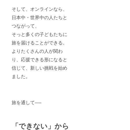
了後、
ず、旅
できる
をメー
詳細情
やお出
権】 旅
ルにて
そして、オンラインなら、
報を
かけに
する人
ご案内
メール
連れて
形PJ当
日本中・世界中の人たちと
しま
にてご
行きた
日のラ
す。
つながって、
案内し
くなる
イブに
ます。
オリジ
ご招待
そっと多くの子どもたちに
※同意が
ナルデ
しま
得られ
ザイン
す。
旅を届けることができる。
ないPJ
ステッ
（お子
に関し
カー。
様、ご
よりたくさんの人が関わ
ては、
・数
家族の
個人情
量：3点
同意が
り、応援できる形になると
報配慮
・サイ
あるも
後のPJ
ズ：は
信じて、新しい挑戦を始め
のに限
報告動
がきサ
る） ・
ました。
画完全
イズよ
日程：
版をご
り少し
2025年
視聴い
小さめ
7
ただけ
のシー
月-2026
ます。
トに、
円6月
【特別
複数の
未定 ・
旅を通して──
支援者
ステッ
場所：
になる
カーが
オンラ
権】 ・
付いて
イン ・
活動報
きま
クラウ
告・記
す。
ドファ
「できない」から
録映像
スーツ
ンディ