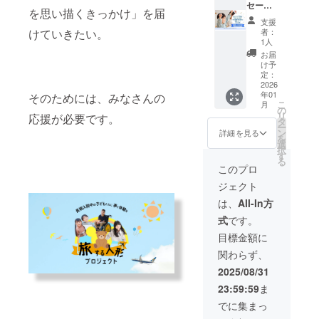
貼れる
＋旅す
セージ
アルは
ロール
考欄に
連れて
を思い描くきっかけ」を届
小さめ
る人形
＋活動
愛知県
（もし
希望さ
行きた
支援
サイズ
PJ当日
報告書
周辺限
くは動
れるお
者：
けていきたい。
くなる
のMIXで
に参加
（PDF
定）
画概要
1人
名前を
オリジ
す。
できる
） ＋動
【お礼
欄）
ご記入
お届
ナルデ
権（お
画エン
のメッ
に、支
け予
くださ
ザイン
子様の
ドロー
セージ
定：
援者様
い。
ステッ
同意が
ルに名
2026
＋活動
のお名
【旅す
カー。
年01
あるも
前載り
そのためには、みなさんの
報告書
前
るス
・数
こ
月
のに限
ます
（PDF
の
（ニッ
テッ
量：3点
リ
応援が必要です。
る） ＋
（希望
）】 感
タ
クネー
カー3枚
・サイ
ー
特別支
者の
謝の気
ン
ム）を
詳細を見る
（デザ
ズ：は
を
援者に
み） ＋
持ちを
選
掲載し
インは
がきサ
択
なる権
旅する
込め
す
ます。
お楽し
イズよ
る
【お礼
ステッ
て、お
・掲載
このプロ
み
り少し
のメッ
カー３
礼の
方法：
に！）
小さめ
ジェクト
セージ
枚（デ
メッ
文字の
】 思わ
のシー
＋活動
ザイン
セージ
み ・支
は、
All-In方
ず、旅
トに、
報告書
はお楽
をお送
援時、
やお出
複数の
式
です。
（PDF
しみ
りしま
必ず備
かけに
ステッ
）】 感
に！）
す。
考欄に
目標金額に
連れて
カーが
謝の気
＋特別
【お名
希望さ
行きた
付いて
関わらず、
持ちを
協賛枠
前掲
れるお
くなる
きま
込め
として
載】
名前を
2025/08/31
オリジ
す。
て、お
Webサ
2025年
ご記入
ナルデ
スーツ
23:59:59
ま
礼の
イトに
7月〜
くださ
ザイン
ケース
メッ
お名前
2026年
い。
でに集まっ
ステッ
大きめ
セージ
掲載 ＋
6月に実
【旅す
カー。
サイズ