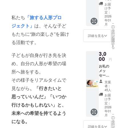
「ドキド
込め
お届
キ！」「わ
て、お
け予
礼の
定：
くわく！」
メッ
2026
私たち
「旅する人形プロ
こんな子ど
年01
セージ
こ
月
もらしい感
ジェクト」
は、そんな子ど
をお送
の
リ
りしま
タ
覚を、入院
ー
もたちに“旅の楽しさ”を届け
す。
ン
詳細を見る
という閉鎖
を
選
る活動です。
択
的な環境の
す
る
中で、刺激
3,0
子どもが自身が行き先を決
の少ない生
00
円
活をしてい
め、自分の人形が希望の場
お礼の
る子どもた
メッ
所へ旅をする。
セージ
ちにも感じ
その様子をリアルタイムで
＋活動
てほしい。
支援
報告書
者：
見ながら
、「行きたいと
思いっきり
（PDF
45人
）＋動
笑顔になっ
お届
思っていいんだ」「いつか
画エン
け予
てほしい。
ドロー
定：
行けるかもしれない」と、
そんな想い
ルに名
2026
年01
前載り
未来への希望を持てるよう
で活動し、
こ
月
ます
の
２０１８年
リ
になる。
（希望
タ
ー
者の
は１０年目
ン
詳細を見る