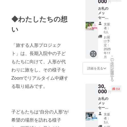
000
りしま
くは動
い。
円
精力的に活
ザイン
す。
画概要
【旅す
お礼の
はお楽
【お名
動していま
欄）
るス
メッ
しみ
前掲
に、支
テッ
す。
◆わたしたちの想
セージ
に！）
載】
援者様
カー１
＋活動
＋旅す
2025年
のお名
枚（デ
支援
報告書
い
る人形
7月〜
前
者：
ザイン
（PDF
PJ当日
2026年
0人
（ニッ
はお楽
） ＋動
に参加
6月に実
クネー
お届
しみ
画エン
できる
施され
け予
ム）を
に！）
「旅する人形プロジェク
ドロー
権（お
定：
る旅の
掲載し
】 思わ
ルに名
2025
子様の
まとめ
ます。
ず、旅
ト」は、長期入院中の子ど
年11
前載り
同意が
動画の
・掲載
やお出
こ
月
ます
あるも
の
エンド
方法：
かけに
もたちに向けて、人形が代
リ
（希望
のに限
タ
ロール
文字の
連れて
ー
者の
る）
ン
（もし
詳細を見る
み ・支
わりに旅をし、その様子を
行きた
を
み） ＋
【お礼
選
くは動
援時、
くなる
択
旅する
のメッ
す
Zoomでリアルタイム中継す
画概要
必ず備
オリジ
る
ステッ
セージ
欄）
考欄に
ナルデ
30,
カー３
る取り組みです。
＋活動
に、支
希望さ
ザイン
残り2
枚（デ
000
報告書
援者様
れるお
円
ステッ
ザイン
（PDF
のお名
名前を
カー。
お礼の
はお楽
）】 感
前
ご記入
・数
メッ
しみ
謝の気
（ニッ
くださ
量：1点
セージ
に！）
持ちを
クネー
い。
・サイ
子どもたちは“自分の人形”が
＋活動
＋旅す
込め
ム）を
【お家
支援
ズ：は
報告書
る人形
て、お
掲載し
者：
で簡
希望の場所を訪れる様子
がきサ
（PDF
PJ当日
礼の
3人
ます。
単！手
イズよ
） ＋動
に参加
メッ
お届