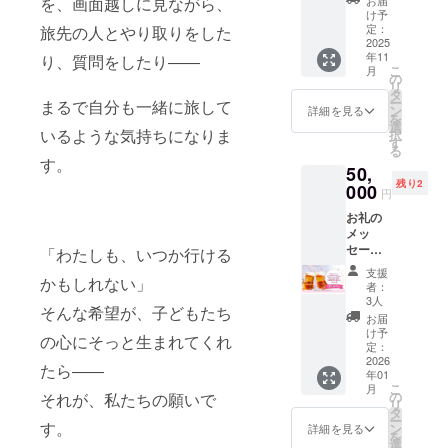
・掲載
を、画面越しに見ながら、
作り動
り少し
画エン
できる
セージ
け予
方法：
物マス
小さめ
ドロー
権（お
定：
旅先の人とやり取りをした
をお送
文字の
コット
のシー
ルに名
2025
子様の
りしま
み ・支
づくり
トに、
年11
前載り
り、質問をしたり――
同意が
す。
援時、
セット
複数の
こ
月
ます
あるも
の
【お名
必ず備
(2体
ステッ
リ
（希望
のに限
タ
前掲
考欄に
分)】 実
カーが
ー
まるで自分も一緒に旅して
者の
る）
ン
載】
詳細を見る
希望さ
際に、
付いて
を
み） ＋
【お礼
選
2025年
れるお
病棟で
きま
いるような気持ちになりま
択
旅する
のメッ
す
7月〜
名前を
こども
す。
る
ステッ
セージ
2026年
ご記入
す。
たちも
スーツ
50,
カー３
＋活動
6月に実
くださ
旅の準
ケース
残り2
枚（デ
000
報告書
施され
い。
円
備で
大きめ
ザイン
（PDF
る旅の
【旅す
作って
サイズ
お礼の
はお楽
）】 感
まとめ
るス
いるマ
＆スマ
メッ
しみ
謝の気
動画の
テッ
スコッ
ホにも
セージ
に！）
「わたしも、いつか行ける
持ちを
エンド
カー3枚
トが、
貼れる
＋活動
＋旅す
込め
ロール
（デザ
支援
あなた
小さめ
報告書
かもしれない」
る人形
て、お
（もし
者：
インは
のお家
サイズ
（PDF
PJ当日
礼の
3人
くは動
お楽し
でも作
のMIXで
そんな希望が、子どもたち
） ＋動
に参加
メッ
画概要
お届
み
れま
す。
画エン
できる
セージ
け予
欄）
に！）
す。簡
の心にそっと生まれてくれ
ドロー
権（お
定：
をお送
に、支
】 思わ
単に仕
ルに名
2026
子様の
りしま
援者様
たら――
ず、旅
上げた
年01
前載り
同意が
す。
のお名
やお出
い人
こ
月
ます
あるも
の
【お名
それが、私たちの願いで
前
かけに
は、ボ
リ
（希望
のに限
タ
前掲
（ニッ
連れて
ンドで
ー
者の
す。
る）
ン
載】
詳細を見る
クネー
行きた
も作成
を
み） ＋
【お礼
選
2025年
ム）を