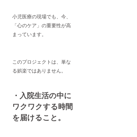
ゴ／バ
期間：
周辺限
ナーの
2025年
定、オ
掲載も
7月〜
ンライ
小児医療の現場でも、今、
可 ・ク
2026年
ン可 ・
ラウド
6月末日
クラウ
「心のケア」の重要性が高
ファン
までの
ドファ
ディン
12ヶ月
ンディ
まっています。
グ終了
間 ・掲
ング終
後、詳
載方
了後、
細情報
法：文
詳細情
をメー
字の
報を
ルにて
み、ロ
メール
ご案内
ゴ／バ
このプロジェクトは、単な
にてご
しま
ナーの
案内し
る娯楽ではありません。
す。
掲載も
ます。
ただ
可 ・ク
・面会
し、本
ラウド
時には
プロ
ファン
同伴者
ジェク
ディン
をつ
・入
院生活の中に
トのコ
グ終了
け、公
ンセプ
後、詳
共の場
ワクワクする時間
トに、
細情報
所で面
共感
をメー
会しま
し、か
ルにて
を届けること。
す。
つ双方
ご案内
の事業
しま
内容や
す。 **
想いが
ただ