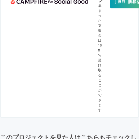
ン
掲載
無料
集
ま
っ
た
支
援
金
は
10
0
%
受
け
取
る
こ
と
が
で
き
ま
す
このプロジェクトを見た人はこちらもチェックし