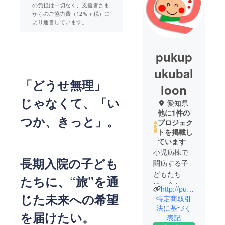
の負担は一切なく、支援者さま
からのご協力費（12％＋税）に
より運営しています。
pukup
ukubal
「どうせ無理」
loon
じゃなくて、「い
愛知県
他に1件の
つか、きっと」。
プロジェク
トを掲載し
ています
小児病棟で
長期入院の子ども
闘病する子
どもたち
たちに、“旅”を通
に、心から
http://pupu-b.jp
の笑顔の時
じた未来への希望
特定商取引
間を届けて
法に基づく
を届けたい。
表記
いるボラン