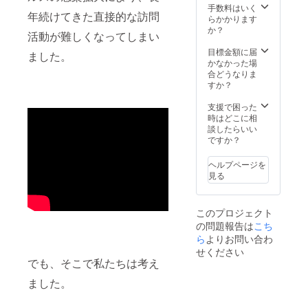
がきサ
て、お
名前を
手数料はいく
のシー
チング
2025年
年続けてきた直接的な訪問
イズよ
礼の
ご記入
らかかります
トに、
セッ
7
り少し
メッ
くださ
か？
複数の
ショ
月-2026
活動が難しくなってしまい
小さめ
セージ
い。
ステッ
ン】 自
円6月
のシー
をお送
【旅す
目標金額に届
カーが
己理解
未定 ・
ました。
トに、
りしま
るス
かなかった場
付いて
が進ん
場所：
複数の
す。
テッ
合どうなりま
きま
でどん
オンラ
ステッ
【お名
カー
すか？
す。
どん動
イン ・
カーが
前掲
（デザ
スーツ
き出せ
クラウ
付いて
載】
インは
支援で困った
ケース
る！
ドファ
きま
2025年
お楽し
時はどこに相
大きめ
コーチ
ンディ
す。
7月〜
み
談したらいい
サイズ
ング
ング終
スーツ
2026年
に！）
ですか？
＆スマ
セッ
了後、
ケース
6月に実
】 思わ
ホにも
ション
詳細情
大きめ
施され
ず、旅
貼れる
を受け
ヘルプページを
報を
サイズ
る旅の
やお出
小さめ
ること
見る
メール
＆スマ
まとめ
かけに
サイズ
ができ
にてご
ホにも
動画の
連れて
のMIXで
ます。
案内し
貼れる
エンド
行きた
す。
・日
ます。
このプロジェクト
小さめ
ロール
くなる
【動画
程：
の問題報告は
サイズ
（もし
こち
オリジ
制作】
2025年
のMIXで
くは動
ナルデ
ら
よりお問い合わ
１分以
11
す。
画概要
ザイン
内のオ
せください
月-2026
【旅す
欄）
ステッ
リジナ
でも、そこで私たちは考え
円6月
る人形
に、支
カー。
ル動画
までで
PJ当日
援者様
・数
ました。
を１本
調整し
に参加
のお名
量：3点
制作し
ます。
できる
前
・サイ
ます。
・時