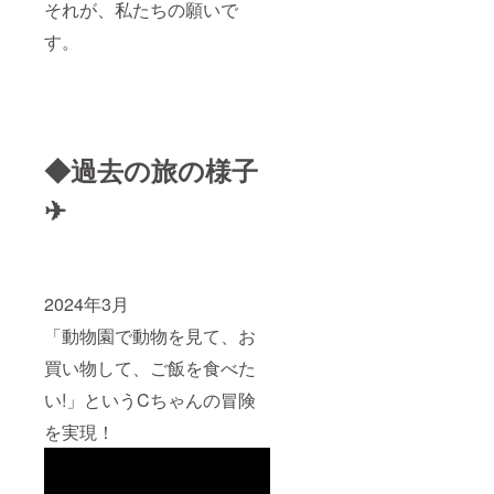
それが、私たちの願いで
月-2026
円6月
す。
未定 ・
場所：
愛知県
周辺限
定 *その
他の地
域は交
◆過去の旅の様子
通費別
途必
✈
要、オ
ンライ
ン可 ・
クラウ
ドファ
ンディ
2024年3月
ング終
了後、
「動物園で動物を見て、お
詳細情
報を
買い物して、ご飯を食べた
メール
にてご
い!」というCちゃんの冒険
案内し
を実現！
ます。