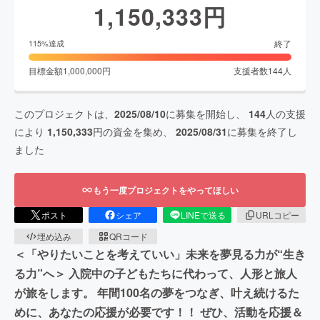
1,150,333
円
終了
115
%達成
目標金額
1,000,000
円
支援者数
144
人
このプロジェクトは、
2025/08/10
に募集を開始し、
144
人の支援
により
1,150,333
円の資金を集め、
2025/08/31
に募集を終了し
ました
もう一度プロジェクトをやってほしい
ポスト
シェア
LINEで送る
URLコピー
埋め込み
QRコード
＜「やりたいことを考えていい」未来を夢見る力が“生き
る力”へ＞ 入院中の子どもたちに代わって、人形と旅人
が旅をします。 年間100名の夢をつなぎ、叶え続けるた
めに、あなたの応援が必要です！！ ぜひ、活動を応援＆