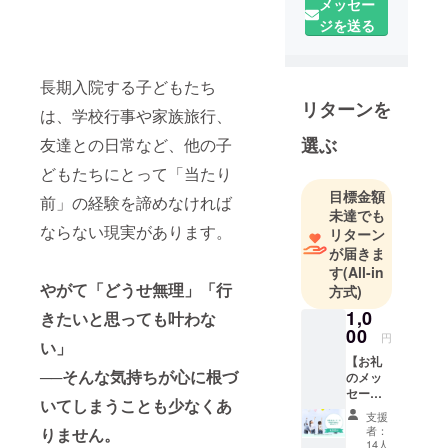
メッセー
ティア団体
ジを送る
です。
現在、愛知
県内の7つの
長期入院する子どもたち
病院の小児
リターンを
は、学校行事や家族旅行、
病棟にボラ
ンティアが
選ぶ
友達との日常など、他の子
定期的に伺
どもたちにとって「当たり
い、主にバ
目標金額
前」の経験を諦めなければ
ルーンアー
未達でも
トを子ども
ならない現実があります。
リターン
や付き添い
が届きま
す
(All-in
の方と一緒
やがて「どうせ無理」「行
方式)
に作って遊
1,0
ぶ活動をし
きたいと思っても叶わな
00
ています。
円
い」
【お礼
──そんな気持ちが心に根づ
のメッ
「でき
セー
た！」「楽
いてしまうことも少なくあ
ジ】 感
支援
謝の気
しい！」
者：
りません。
持ちを
14人