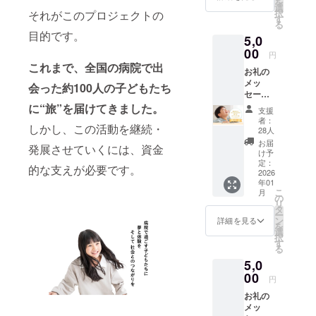
を
み） ＋
選
を迎えまし
択
それがこのプロジェクトの
子ども
す
る
た。
たちか
目的です。
5,0
らの感
この１０年
謝の手
00
円
で、活動は
紙 【お
これまで、全国の病院で出
お礼の
約８００
礼の
メッ
メッ
会った約100人の子どもたち
回、一緒に
セージ
セージ
遊んだ子ど
＋活動
＋活動
に“旅”を届けてきました。
支援
報告書
報告書
もは約5800
者：
しかし、この活動を継続・
（PDF
（PDF
28人
名、関わっ
） ＋動
）】 感
お届
発展させていくには、資金
たボラン
画エン
謝の気
け予
ドロー
持ちを
定：
ティアは約
的な支えが必要です。
ルに名
2026
込め
3100名(いず
年01
前載り
て、お
こ
月
ます
れものべ人
礼の
の
リ
（希望
メッ
タ
数)になりま
ー
者の
セージ
ン
詳細を見る
を
す。
み） ＋
をお送
選
択
旅する
りしま
す
る
ステッ
す。
バルーン
5,0
カー１
【お名
アートを一
枚（デ
00
前掲
円
ザイン
載】
緒に作る
お礼の
はお楽
2025年
「バルーン
メッ
しみ
7月〜