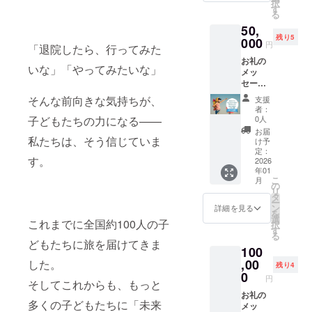
くなる
可能！
択
旅する
のメッ
す
7月〜
掲載し
オリジ
どんな
る
ステッ
セージ
2026年
ます。
ナルデ
動物が
50,
カー３
＋活動
6月に実
・掲載
ザイン
来るか
残り5
枚（デ
000
報告書
施され
方法：
円
ステッ
は、お
「退院したら、行ってみた
ザイン
（PDF
る旅の
文字の
カー。
楽しみ
お礼の
はお楽
）】 感
まとめ
み ・支
・数
いな」「やってみたいな」
に！ ・
メッ
しみ
謝の気
動画の
援時、
量：3点
数量：2
セージ
に！）
持ちを
エンド
必ず備
・サイ
点 ・サ
＋活動
＋旅す
込め
ロール
そんな前向きな気持ちが、
考欄に
支援
ズ：は
イズ：
報告書
る人形
て、お
（もし
者：
希望さ
がきサ
手のひ
（PDF
PJ当日
礼の
0人
子どもたちの力になる——
くは動
れるお
イズよ
らサイ
） ＋動
に参加
メッ
画概要
お届
名前を
り少し
ズ程度
画エン
私たちは、そう信じていま
できる
セージ
け予
欄）
ご記入
小さめ
ドロー
権（お
定：
をお送
に、支
くださ
のシー
す。
ルに名
2026
子様の
りしま
援者様
い。
トに、
年01
前載り
同意が
す。
のお名
【旅す
複数の
こ
月
ます
あるも
の
【お名
前
るス
ステッ
リ
（希望
のに限
タ
前掲
（ニッ
テッ
カーが
ー
者の
る） ＋
ン
載】
詳細を見る
クネー
カー3枚
付いて
を
み） ＋
代表大
選
2025年
ム）を
（デザ
これまでに全国約100人の子
きま
択
旅する
竹と飲
す
7月〜
掲載し
インは
す。
る
ステッ
みにい
2026年
どもたちに旅を届けてきま
ます。
お楽し
スーツ
100
カー３
ける権
6月に実
・掲載
み
ケース
枚（デ
,00
（食事
した。
施され
方法：
残り4
に！）
大きめ
ザイン
も可・
0
る旅の
文字の
】 思わ
円
サイズ
そしてこれからも、もっと
はお楽
オンラ
まとめ
み ・支
ず、旅
＆スマ
しみ
お礼の
イン
動画の
援時、
やお出
ホにも
多くの子どもたちに「未来
に！）
メッ
可・リ
エンド
必ず備
かけに