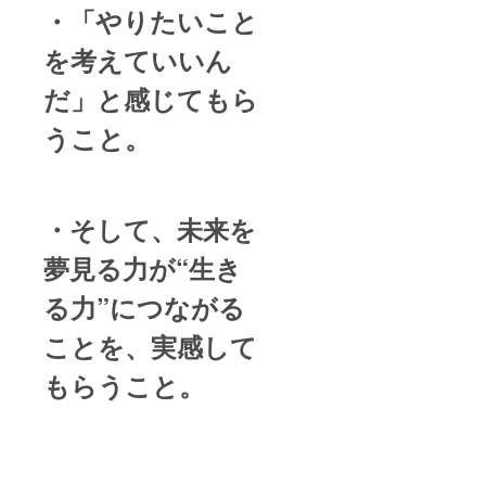
マッチ
し、本
・「やりたいこと
する企
プロ
業団体
ジェク
を考えていいん
様に限
トのコ
りま
ンセプ
だ」と感じてもら
す。 ・
トに、
支援
共感
時、必
し、か
うこと。
ず備考
つ双方
欄に希
の事業
望され
内容や
るお名
想いが
前をご
マッチ
・そして、未来を
記入く
する企
ださ
業団体
夢見る力が“生き
い。
様に限
りま
る力”につながる
す。
【代表
大竹を
ことを、
実感して
講演会
に講師
もらうこと。
として
呼べる
権】 ・
日程：
2025年
7