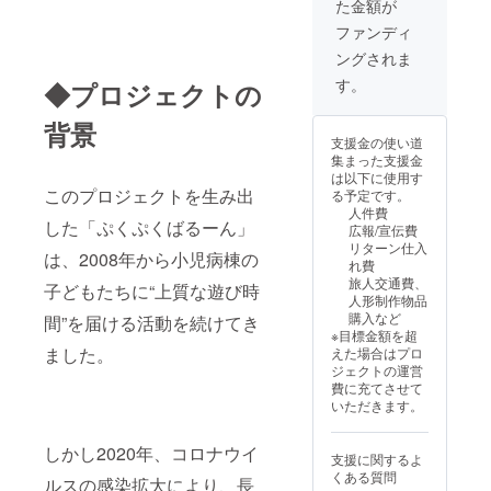
た金額が
をお送
代表大
施され
るス
・数
＆スマ
りしま
竹を講
る旅の
テッ
ファンディ
量：3点
ホにも
す。
演会に
まとめ
カー3枚
・サイ
貼れる
ングされま
【旅す
講師と
動画の
（デザ
ズ：は
小さめ
るス
して呼
エンド
インは
す。
がきサ
◆プロジェクトの
サイズ
テッ
べる権
ロール
お楽し
イズよ
のMIXで
カー
（オン
（もし
み
り少し
す。
背景
（デザ
ライン
くは動
に！）
小さめ
【旅す
支援金の使い道
インは
可・リ
画概要
】 思わ
のシー
る人形
集まった支援金
お楽し
アルは
欄）
ず、旅
トに、
PJ当日
は以下に使用す
み
愛知県
に、支
やお出
複数の
に参加
このプロジェクトを生み出
る予定です。
に！）
周辺限
援者様
かけに
ステッ
できる
人件費
】 思わ
定 *その
のお名
連れて
カーが
した「ぷくぷくばるーん」
権】 旅
広報/宣伝費
ず、旅
他の地
前
行きた
付いて
する人
リターン仕入
やお出
域は交
（ニッ
は、2008年から小児病棟の
くなる
きま
形PJ当
れ費
かけに
通費別
クネー
オリジ
す。
日のラ
旅人交通費、
連れて
途必
子どもたちに“上質な遊び時
ム）を
ナルデ
スーツ
イブに
人形制作物品
行きた
要）
掲載し
ザイン
ケース
ご招待
購入など
間”を届ける活動を続けてき
くなる
【お礼
ます。
ステッ
大きめ
しま
※目標金額を超
オリジ
のメッ
・掲載
カー。
サイズ
す。
ました。
えた場合はプロ
ナルデ
セージ
方法：
・数
＆スマ
（お子
ジェクトの運営
ザイン
＋活動
文字の
量：3点
ホにも
様、ご
費に充てさせて
ステッ
報告書
み ・支
・サイ
貼れる
家族の
いただきます。
カー。
（PDF
援時、
ズ：は
小さめ
同意が
・数
）】 感
必ず備
がきサ
サイズ
あるも
量：3点
謝の気
考欄に
イズよ
しかし2020年、コロナウイ
のMIXで
のに限
支援に関するよ
・サイ
持ちを
希望さ
り少し
す。
る） ・
くある質問
ズ：は
込め
ルスの感染拡大により、長
れるお
小さめ
【コー
日程：