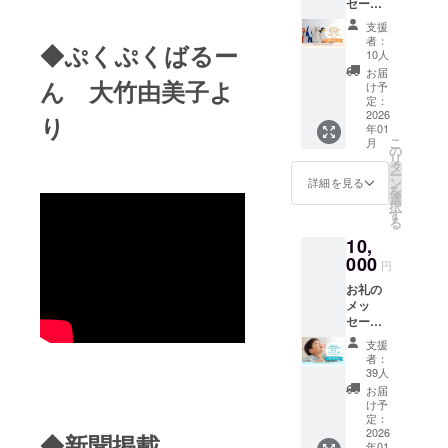
セージ
に！）
で遊ぼう」
2026年
＋活動
【お礼
6月に実
支援
のほか、社
報告書
のメッ
施され
者：
◆ぷくぷくばるー
会の様々な
（PDF
セージ
る旅の
10人
） ＋動
＋活動
まとめ
分野のプロ
お届
画エン
ん 大竹由美子よ
報告書
動画の
け予
に特別な時
ドロー
（PDF
定：
エンド
ルに名
2026
間を届けて
）】 感
ロール
り
年01
前載り
謝の気
（もし
いただく
こ
月
ます
持ちを
の
くは動
リ
「コラボイ
（希望
込め
タ
画概要
ー
者の
て、お
ベント」、
ン
欄）
詳細を見る
を
み） ＋
礼の
選
に、支
日々付き添
択
お家で
メッ
す
援者様
る
いを頑張る
簡単！
セージ
のお名
10,
手作り
をお送
前
お母さんを
動物マ
000
りしま
（ニッ
円
笑顔にする
スコッ
す。
クネー
お礼の
トづく
「お母さん
【お名
ム）を
メッ
りセッ
前掲
掲載し
スマイルプ
セージ
ト（デ
載】
ます。
ロジェク
＋活動
ザイン
2025年
・掲載
支援
報告書
はお楽
7月〜
ト」、中学
方法：
者：
（PDF
しみ
2026年
39人
文字の
生以上の子
） ＋動
に！）
6月に実
み ・支
お届
画エン
を対象にし
【お礼
施され
け予
援時、
ドロー
のメッ
定：
る旅の
必ず備
た部活動的
ルに名
2026
セージ
まとめ
◆新聞掲載
考欄に
イベント
年01