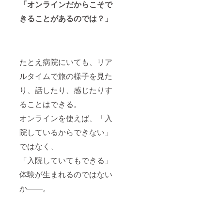
「オンラインだからこそで
権】 旅
（ニッ
ズ：は
・日
間：40
する人
クネー
がきサ
程：
分 ・場
きることがあるのでは？」
形PJ当
ム）を
イズよ
2025年
所：オ
日のラ
掲載し
り少し
11
ンライ
イブに
ます。
小さめ
月-2026
ン ・
ご招待
・掲載
のシー
円6月
コー
しま
方法：
トに、
まで。
チ 伊
す。
文字の
複数の
・動画
藤仁美
たとえ病院にいても、リア
（お子
み ・支
ステッ
制作
・クラ
様、ご
援時、
カーが
ルタイムで旅の様子を見た
久呂芳
ウド
家族の
必ず備
付いて
弘 ・動
ファン
同意が
考欄に
り、話したり、感じたりす
きま
画内
ディン
あるも
希望さ
す。
容 要
グ終了
ることはできる。
のに限
れるお
スーツ
相談
後、詳
る） ・
名前を
ケース
（ブラ
細情報
オンラインを使えば、「入
日程：
ご記入
大きめ
ンディ
をメー
2025年
くださ
サイズ
ングや
ルにて
院しているからできない」
7
い。
＆スマ
リール
ご案内
月-2026
【旅す
ホにも
等に使
ではなく、
しま
円6月
るス
貼れる
用でき
す。
未定 ・
テッ
「入院していてもできる」
小さめ
ます）
場所：
カー３
サイズ
・クラ
体験が生まれるのではない
オンラ
枚（デ
のMIXで
ウド
イン ・
ザイン
す。
ファン
か――。
クラウ
はお楽
【旅す
ディン
ドファ
しみ
る人形
グ終了
ンディ
に！）
PJ当日
後、詳
ング終
】 思わ
に参加
細情報