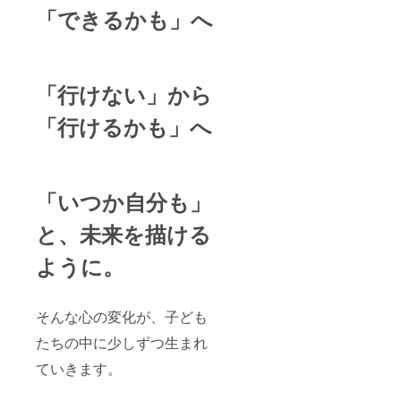
（エン
ケース
ング終
「できるかも」へ
ドロー
大きめ
了後、
ル）に
サイズ
詳細情
「特別
＆スマ
報を
支援
ホにも
メール
者」と
貼れる
にてご
「行けない」から
してお
小さめ
案内し
名前を
サイズ
ます。
「行けるかも」へ
掲載し
のMIXで
【代表
ます。
す。
大竹と
（希望
【特別
飲みに
者の
協賛枠
いける
み） ・
として
権】 代
掲載期
Webサ
表大竹
「いつか自分も」
間：
イトに
と飲み
2025年
お名前
に行け
と、未来を描ける
9月1日
掲載】
ます。
から
公式HP
（食事
ように。
2026年
に、支
も可）
8月31
援者様
・日
日 1年
のお名
程：
間間掲
前（あ
2025年
そんな心の変化が、子ども
載しま
るいは
7
す。 ・
団体
月-2026
たちの中に少しずつ生まれ
掲載方
名）を
円6月
法：文
掲載し
未定 ・
ていきます。
字の
ます。
場所：
み、ロ
・掲載
愛知県