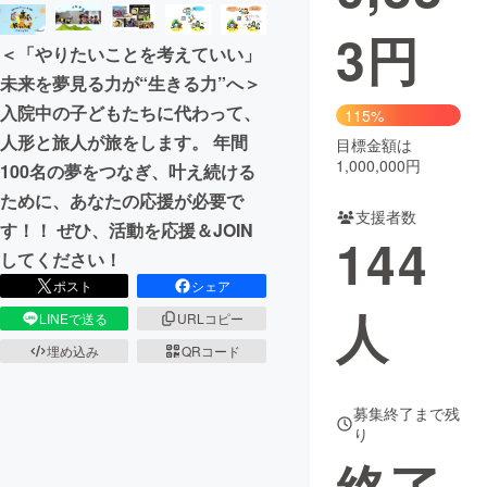
3
円
まちづくり・地域活性化
＜「やりたいことを考えていい」
未来を夢見る力が“生きる力”へ＞
CAMPFIRE for Social Good
CAMPFIRE Creation
入院中の子どもたちに代わって、
115%
CAMPFIREふるさと納税
machi-ya
コミュニティ
人形と旅人が旅をします。 年間
目標金額は
1,000,000円
100名の夢をつなぎ、叶え続ける
ために、あなたの応援が必要で
支援者数
す！！ ぜひ、活動を応援＆JOIN
144
してください！
ポスト
シェア
人
LINEで送る
URLコピー
埋め込み
QRコード
募集終了まで残
り