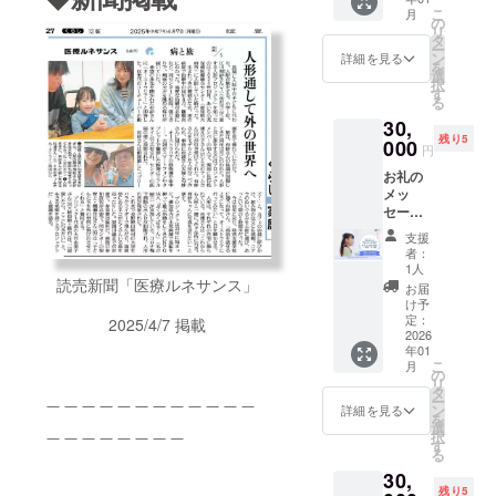
前載り
＋活動
動画の
希望さ
こ
月
ます
報告書
「forティー
の
エンド
れるお
リ
（希望
（PDF
タ
ロール
名前を
ンズプロ
ー
者の
）】 感
ン
（もし
詳細を見る
ご記入
を
ジェクト」
み） ＋
謝の気
選
くは動
くださ
択
旅する
持ちを
す
画概要
を開催して
い。
る
ステッ
込め
欄）
います。
30,
カー３
て、お
に、支
残り5
枚（デ
000
礼の
援者様
円
ザイン
メッ
のお名
また小児病
お礼の
はお楽
セージ
前
棟の活動の
メッ
しみ
をお送
（ニッ
セージ
に！）
りしま
ほか、年３
クネー
＋活動
【お礼
す。
ム）を
支援
回会報「ぷ
報告書
のメッ
【お名
掲載し
者：
（PDF
くぷくつう
セージ
前掲
1人
ます。
） ＋動
読売新聞「医療ルネサンス」
＋活動
載】
・掲載
お届
しん」を発
画エン
報告書
2025年
け予
方法：
行、学会や
ドロー
（PDF
定：
7月〜
2025/4/7 掲載
文字の
ルに名
2026
）】 感
研究会での
2026年
み ・支
年01
前載り
謝の気
6月に実
援時、
活動発表、
こ
月
ます
持ちを
の
施され
必ず備
リ
ボランティ
（希望
込め
タ
る旅の
考欄に
＿＿＿＿＿＿＿＿＿＿＿＿
ー
者の
て、お
ン
まとめ
詳細を見る
ア講習会、
希望さ
を
み） ＋
礼の
選
＿＿＿＿＿＿＿＿
動画の
れるお
地域や病院
択
旅する
メッ
す
エンド
名前を
る
ステッ
イベントの
セージ
ロール
ご記入
30,
カー３
をお送
（もし
くださ
参加など、
残り5
枚（デ