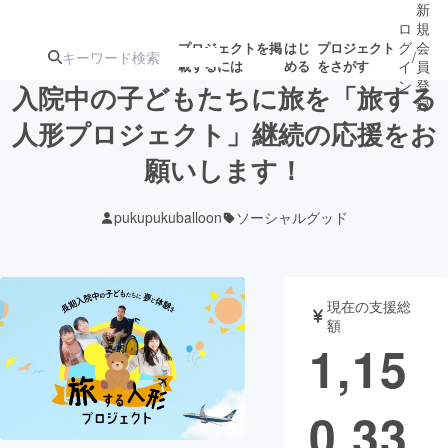
新
ロ
規
グ
会
プロジェクトを掲
はじ
プロジェクト
/
載するには
める
をさがす
イ
員
ン
登
入院中の子どもたちに旅を「旅する
録
人形プロジェクト」継続の応援をお
願いします！
人気のプロ
注目のリ
注目の新着プロ
募集終了が近いプ
もうすぐ公開
ジェクト
ターン
ジェクト
ロジェクト
されます
pukupukuballoon
ソーシャルグッド
アート・写真
音楽
現在の支援総
テクノロジー・ガジェット
ゲーム・サ
額
1,15
映像・映画
書籍・雑誌
0,33
ビジネス・起業
チャレンジ