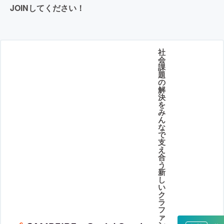
JOINしてください！
社
会
課
題
の
解
決
を
み
ん
な
で
支
え
合
う
新
し
い
ク
ラ
フ
ァ