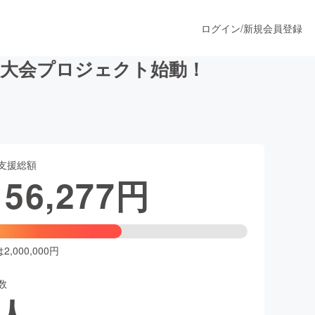
ログイン
/
新規会員登録
ー大会プロジェクト始動！
うすぐ公開されます
支援総額
プロダクト
156,277
円
ファッション
スポーツ
,000,000円
数
ア
ソーシャルグッド
人