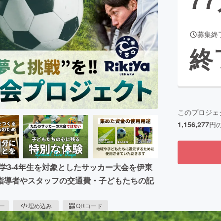
募集終
CAMPFIRE for Social Good
CAMPFIRE Creation
終
CAMPFIREふるさと納税
machi-ya
コミュニティ
このプロジェ
1,156,277
円
小学3-4年生を対象としたサッカー大会を伊東
指導者やスタッフの交通費・子どもたちの記
ピー
埋め込み
QRコード