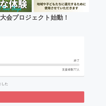
ー大会プロジェクト始動！
終了
支援者数
77
人
ました