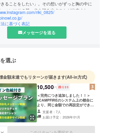
できることをしたい」。その想いがずっと胸の中に
回、ついにその第一歩を踏み出すことが出来まし
www.instagram.com/riki_0825/
pinowl.co.jp/
つこと」「挑戦すること」の大切さをこの大会を通
引法に基づく表記
どもたちにもそれを感じてもらいたいと思っていま
メッセージを送る
也について
（うえはら りきや）は、静岡県伊東市出身のプロ
を選ぶ
選手。ポジションはミッドフィルダー。
（伊東市）、ACNジュビロ沼津(現アスルクラロ沼
）、ジュビロ磐田ユース（磐田市）を経て、2015
標金額未達でもリターンが届きます
(All-in方式)
ロ磐田のトップチームへ昇格。2021年にはベガル
10,500
円
残り
23
期限付き移籍し、同年にジュビロ磐田へ復帰。
算250試合以上に出場し、2021年にはキャプテン
＜完売につき追加しました！！＞
※CAMPFIREのシステム上の都合に
など、長年にわたりクラブを支える存在として活躍
より、同じ金額での再設定ができな
。
いため、＋500円でのご提供となっ
支援者：7人
ております。ご理解いただけますと
お届け予定：2026年01月
幸いです。 【個別メッセージプラ
ン】サイン色紙付き！ ・上原力也選
手からのお礼メッセージ動画（個別
このリターンを選択する
る