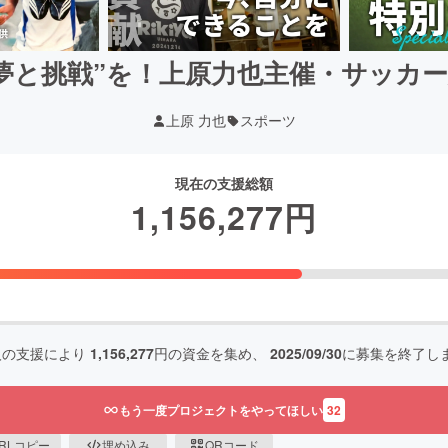
夢と挑戦”を！上原力也主催・サッカ
上原 力也
スポーツ
現在の支援総額
1,156,277
円
人の支援により
1,156,277
円の資金を集め、
2025/09/30
に募集を終了し
もう一度プロジェクトをやってほしい
32
RLコピー
埋め込み
QRコード