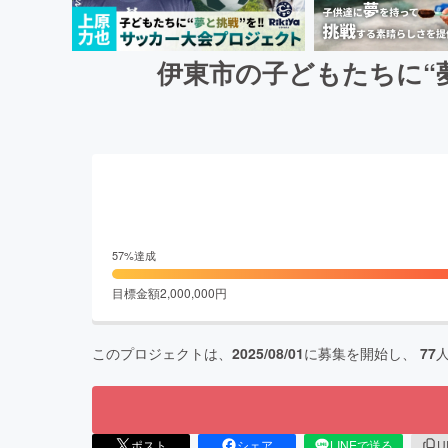
伊東市の子どもたちに“
57
%達成
目標金額
2,000,000
円
このプロジェクトは、
2025/08/01
に募集を開始し、
77
ポスト
シェア
LINEで送る
U