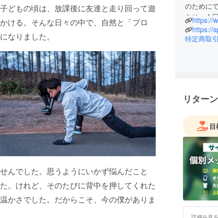
のために
子どもの頃は、放課後に友達と走り回って遊
あり、今
https://
かける。そんな日々の中で、自然と「プロ
た。
https://s
になりました。
「夢を持
特定商取
して、子
す。
▼上原力
上原力也
リターン
サッカー
マーレFC
津（沼津市
目
年にジュビ
タ仙台へ
Jリーグ通
も務める
せんでした。思うようにいかず悩んだこと
している
た。けれど、そのたびに背中を押してくれた
温かさでした。だからこそ、今の僕がありま
詳細を見