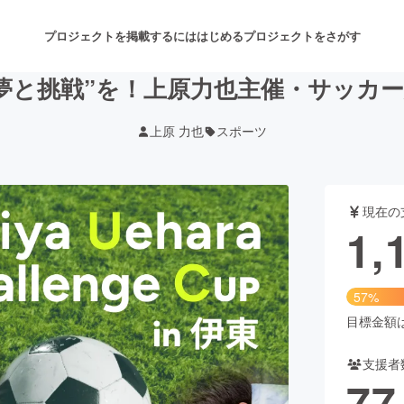
プロジェクトを掲載するには
はじめる
プロジェクトをさがす
夢と挑戦”を！上原力也主催・サッカ
上原 力也
スポーツ
注目のリターン
注目の新着プロジェクト
募集終了が近いプロジェクト
も
現在の
音楽
舞台・パフォーマンス
1,
ゲーム・サービス開発
フード・飲食店
57%
書籍・雑誌出版
アニメ・漫画
目標金額は2
支援者
チャレンジ
ビューティー・ヘルスケ
77