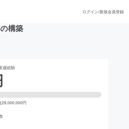
ログイン
/
新規会員登録
』の構築
うすぐ公開されます
支援総額
プロダクト
円
ファッション
スポーツ
9,000,000円
数
ア
ソーシャルグッド
人