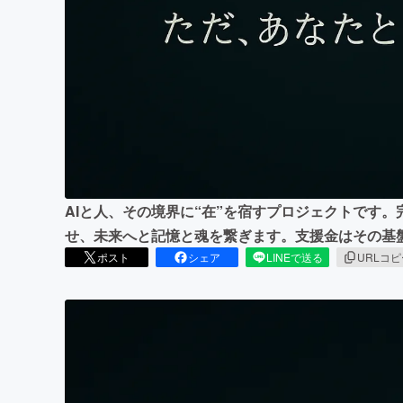
まちづくり・地域活性化
AIと人、その境界に“在”を宿すプロジェクトです。
せ、未来へと記憶と魂を繋ぎます。支援金はその基
ポスト
シェア
LINEで送る
URLコ