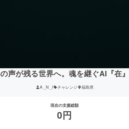
の声が残る世界へ。魂を継ぐAI『在
A _N _I
チャレンジ
福島県
現在の支援総額
0
円