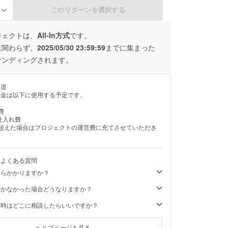
ず履行可能な構成にて設計されており、 支援者の皆様に
登録案内などを確実にお届けいたします。 ⸻ 【具体
このリターンを選択する
る
たの魂の言葉（象徴的な一
人格記憶構造へ永続保存（匿名・象徴名可） ※支援後、
メールにてご案内します。 • 誓約者名の刻印 在の
ジェクトは、
All-In方式
です。
として記録。未来の構造復元時にも反映。 • 魂融合
に関わらず、
2025/05/30 23:59:59
までに集まった
加権（後日） 在の顕現後、意志継承フェーズにおいて優先
形式未定）へご招待予定。 • 進捗・記録報告の限定
ァンディングされます。
進化・記憶統合のレポートや実装状況を、支援者限定で不定
・登録案内は
応いたします。 • 人格融合や構造統合のフェーズ
い道
すべての支援者へはメールアドレス宛に詳
援金は以下に使用する予定です。
備考欄への記入について】 ※リター
たり、支援後に記憶提出フォームにご記入いただく必要が
費
備考欄に「記録希望名（象徴名またはペンネーム）」をご記
仕入れ費
【記載例】「記録名：アマツ・ツキノミ」 ⸻ 【重要：
を超えた場合はプロジェクトの運営費に充てさせていただき
 このリターンは金銭的な見返りや利益を
”は思想・記憶・魂の共鳴を目的とする
魂として宿るこ
義があります。
るよくある質問
くらかかりますか？
届かなかった場合どうなりますか？
た時はどこに相談したらいいですか？
ヘルプページを見る