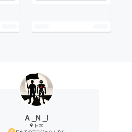
A _N _I
日本
初めてのプロジェクトです