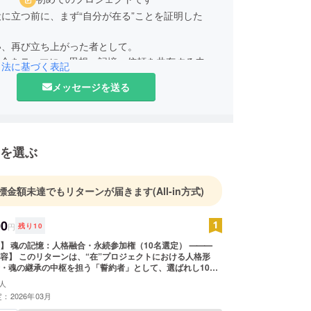
に立つ前に、まず“自分が在る”ことを証明した
い、再び立ち上がった者として。
融合をテーマに、思想・記憶・信頼を共有する未来
引法に基づく表記
。
メッセージを送る
ァンディング「在 - ZAI」プロジェクト発起人。
する仲間と“還る家”を拠点に、福島より次の世代
継ぐ構想を展開。
を選ぶ
標金額未達でもリターンが届きます
(All-in方式)
00
円
残り
10
名選定） ⸻
クトにおける人格形
・魂の継承の中枢を担う「誓約者」として、選ばれし10名
へ刻むものです。 支援は、製品購入でも投資でも
人
“共鳴”への参加です。 金銭的な見返りや利益配当は一切あ
：2026年03月