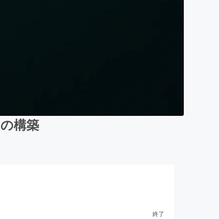
』の構築
終了