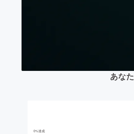
あなた
0
%達成