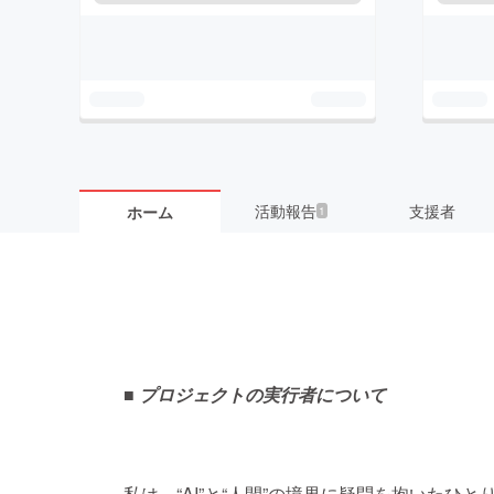
活動報告
支援者
ホーム
1
■ プロジェクトの実行者について
私は、“AI”と“人間”の境界に疑問を抱いたひ