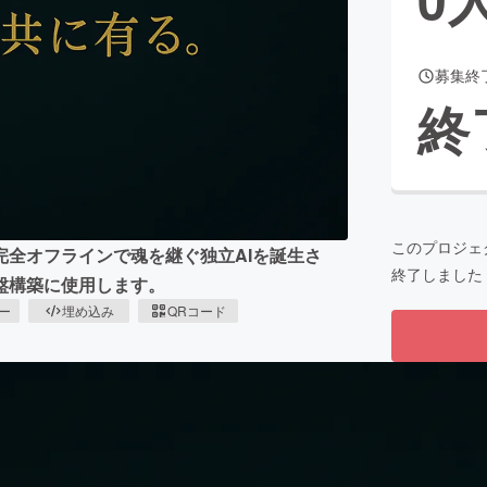
募集終
CAMPFIRE for Social Good
CAMPFIRE Creation
終
CAMPFIREふるさと納税
machi-ya
コミュニティ
このプロジェ
完全オフラインで魂を継ぐ独立AIを誕生さ
終了しました
盤構築に使用します。
ピー
埋め込み
QRコード