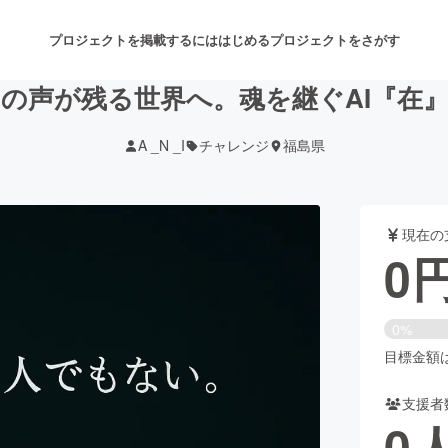
プロジェクトを掲載するには
はじめる
プロジェクトをさがす
の声が残る世界へ。魂を継ぐAI『在
A _N _I
チャレンジ
福島県
注目のリターン
注目の新着プロジェクト
募集終了が近いプロジェクト
も
現在の
音楽
舞台・パフォーマンス
0
ゲーム・サービス開発
フード・飲食店
0%
書籍・雑誌出版
アニメ・漫画
目標金額は2
支援者
チャレンジ
ビューティー・ヘルスケ
0