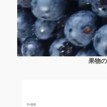
果物
0
%達成