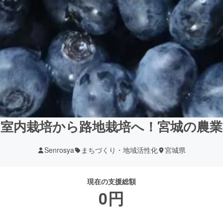
の室内栽培から路地栽培へ！宮城の農業
Senrosya
まちづくり・地域活性化
宮城県
現在の支援総額
0
円