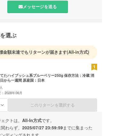
メッセージを送る
を選ぶ
標金額未達でもリターンが届きます
(All-in方式)
てたハイブッシュ系ブルーベリー250g 保存方法：冷蔵 消
日から一週間 原産国：日本
人
：2028年06月
このリターンを選択する
る
ジェクトは、
All-In方式
です。
に関わらず、
2025/07/27 23:59:59
までに集まった
ァンディングされます。