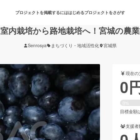
プロジェクトを掲載するには
はじめる
プロジェクトをさがす
の室内栽培から路地栽培へ！宮城の農業
Senrosya
まちづくり・地域活性化
宮城県
注目のリターン
注目の新着プロジェクト
募集終了が近いプロジェクト
も
現在の
音楽
舞台・パフォーマンス
0
ゲーム・サービス開発
フード・飲食店
0%
書籍・雑誌出版
アニメ・漫画
目標金額は5
支援者
チャレンジ
ビューティー・ヘルスケ
0