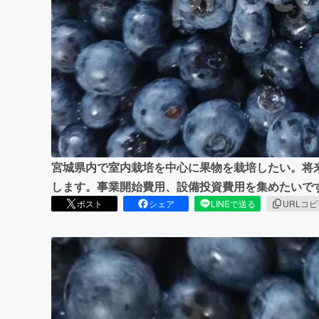
まちづくり・地域活性化
宮城県内で室内栽培を中心に果物を栽培したい。将
します。事業開始費用、設備投資費用を集めたいで
ポスト
シェア
LINEで送る
URLコ