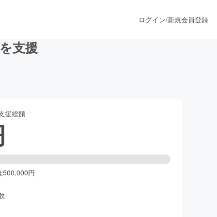
ログイン
/
新規会員登録
を支援
うすぐ公開されます
支援総額
プロダクト
円
ファッション
スポーツ
00,000円
数
ア
ソーシャルグッド
人