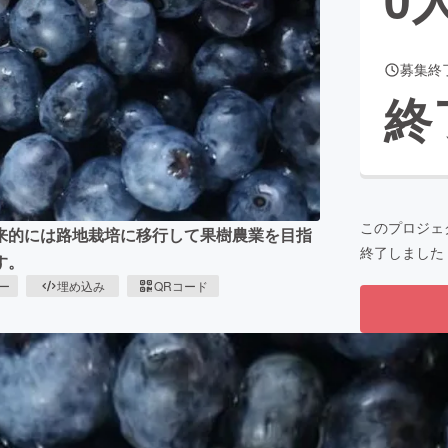
募集終
CAMPFIRE for Social Good
CAMPFIRE Creation
終
CAMPFIREふるさと納税
machi-ya
コミュニティ
このプロジェ
来的には路地栽培に移行して果樹農業を目指
終了しました
す。
ピー
埋め込み
QRコード