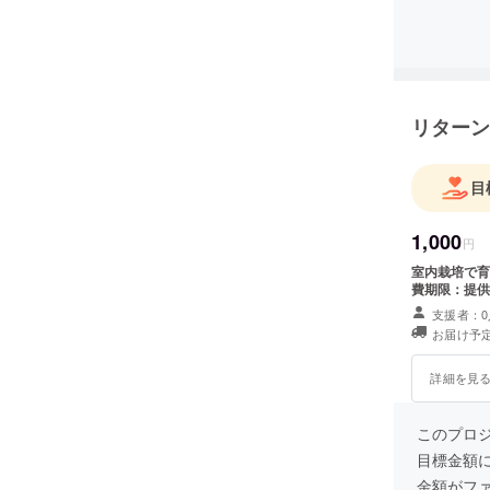
リターン
目
1,000
円
室内栽培で育
費期限：提供
支援者：0
お届け予定
詳細を見
このプロ
目標金額
金額がフ