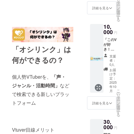
リ
間掲載
タ
ー
・掲載
ン
詳細を見る
を
方法：
選
択
文字の
す
る
み ・注
10,
意事
項：支
000
円
援時、
「このV
必ず備
が好
考欄に
「オシリンク」は
き！」
掲載を
紹介枠
希望さ
支援
何ができるの？
に好き
れるお
者：
なVを掲
名前を
0人
載でき
ご記入
お届
る ・掲
くださ
け予
個人勢VTuberを、
「声・
載期
い ・支
定：
間：HP
2025
援者様
ジャンル・活動時間」
など
年10
完成か
との連
こ
月
ら１か
絡方
の
で検索できる新しいプラッ
リ
月掲載
法：詳
タ
ー
・掲載
トフォーム
細は
ン
詳細を見る
を
方法：
メール
選
択
文字・
で連絡
す
る
アイコ
しま
30,
ン等 ・
す。
注意事
000
円
Vtuver目線メリット
項：