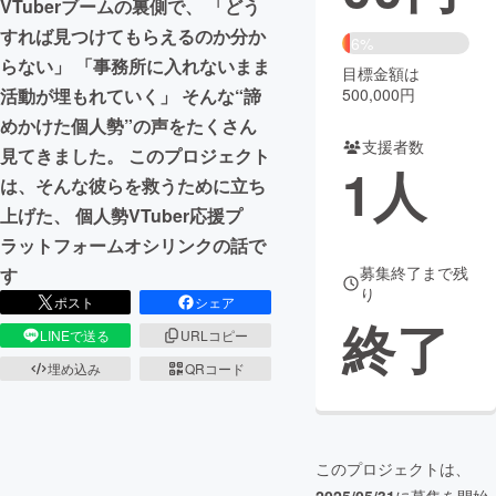
VTuberブームの裏側で、 「どう
すれば見つけてもらえるのか分か
まちづくり・地域活性化
6%
らない」 「事務所に入れないまま
目標金額は
500,000円
活動が埋もれていく」 そんな“諦
CAMPFIRE for Social Good
CAMPFIRE Creation
めかけた個人勢”の声をたくさん
CAMPFIREふるさと納税
machi-ya
コミュニティ
支援者数
見てきました。 このプロジェクト
1
人
は、そんな彼らを救うために立ち
上げた、 個人勢VTuber応援プ
ラットフォームオシリンクの話で
募集終了まで残
す
り
ポスト
シェア
終了
LINEで送る
URLコピー
埋め込み
QRコード
このプロジェクトは、