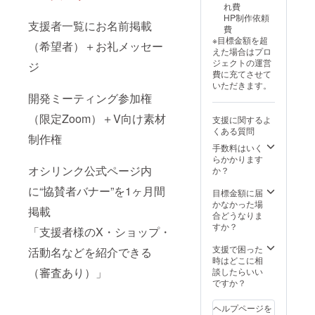
れ費
HP制作依頼
支援者一覧にお名前掲載
費
※目標金額を超
（希望者）＋お礼メッセー
えた場合はプロ
ジェクトの運営
ジ
費に充てさせて
いただきます。
開発ミーティング参加権
（限定Zoom）＋V向け素材
支援に関するよ
くある質問
制作権
手数料はいく
らかかります
オシリンク公式ページ内
か？
に“協賛者バナー”を1ヶ月間
目標金額に届
かなかった場
掲載
合どうなりま
すか？
「支援者様のX・ショップ・
支援で困った
活動名などを紹介できる
時はどこに相
（審査あり）」
談したらいい
ですか？
ヘルプページを