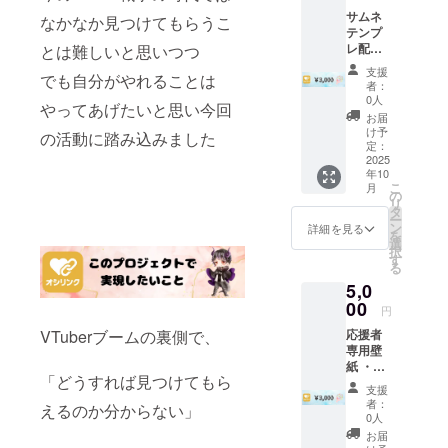
項：支
サムネ
援時、
なかなか見つけてもらうこ
テンプ
必ず備
レ配布
とは難しいと思いつつ
考欄に
（DL形
掲載を
支援
でも自分がやれることは
式） ※
希望さ
者：
サムネ
れるお
0人
やってあげたいと思い今回
は、
名前を
お届
メール
ご記入
け予
の活動に踏み込みました
にて配
くださ
定：
信内容
2025
い
年10
を確認
こ
月
し作成
の
リ
いたし
タ
ー
ます ・
ン
詳細を見る
を
リター
選
択
ン品の
す
る
著作権
5,0
及びそ
の他法
00
円
的権利
VTuberブームの裏側で、
応援者
につい
専用壁
て、す
紙 ・
べて支
「どうすれば見つけてもら
Vtuber
援者様
支援
の方の
にお譲
者：
えるのか分からない」
支援の
りしま
0人
場合
すの
お届
壁紙に