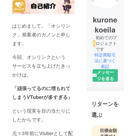
kurone
はじめまして。「オシリン
koeila
ク」発案者のガノンと申し
初めてのプ
ます。
ロジェクト
です
特定商取引
今回、オシリンクという
法に基づく
サービスを立ち上げたきっ
表記
メッセー
かけは、
ジを送る
「頑張ってるのに埋もれて
しまうVTuberが多すぎる」
リターンを
という現実を目の当たりに
選ぶ
したからです。
目標金額
元々3年前にVtuberとして配