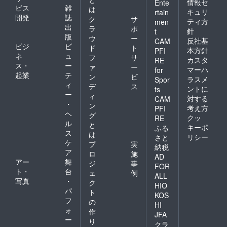
情報セ
Ente
ビス
雑
は
キュリ
rtain
開発
誌
ク
サ
ティ方
men
出
ラ
ポ
針
t
版
ウ
ー
反社基
CAM
ビジ
ビ
ド
ト
本方針
PFI
ネ
ュ
フ
サ
カスタ
RE
ス・
ー
ァ
ー
マーハ
for
起業
テ
ン
ビ
ラスメ
Spor
ィ
デ
ス
ントに
ts
ー
ィ
対する
CAM
・
ン
考え方
PFI
ヘ
グ
クッ
RE
ル
と
キーポ
ふる
ス
は
リシー
さと
ケ
プ
実
納税
ア
ロ
施
AD
アー
舞
ジ
事
FOR
ト・
台
ェ
例
ALL
写真
・
ク
HIO
パ
ト
KOS
フ
の
HI
ォ
作
JFA
ー
り
クラ