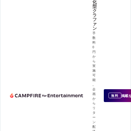
化
型
ク
ラ
フ
ァ
ン
手
数
料
0
円
か
ら
実
施
可
能
。
企
画
掲載
無料
か
ら
リ
タ
ー
ン
配
送