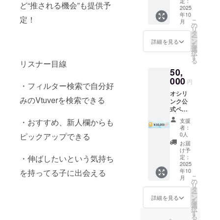
間：HP
定：
ど“推される機会”も提供予
完成か
2025
年10
らサー
定！
こ
月
ビス終
の
リ
了まで
タ
ー
永年 ・
ン
詳細を見る
を
掲載方
選
択
法：文
す
る
リスナー目線
字・イ
50,
ラス
ト・特
000
円
・フィルター検索で自分好
別ロゴ
オシリ
・注意
みのVtuverを検索できる
ンク公
事項：
式ペー
メール
ジ内
にてや
・おすすめ、新人欄からも
支援
に“協賛
り取り
者：
者バ
させて
0人
ピックアップできる
ナー”を
いただ
お届
1ヶ月間
きます
け予
掲載
・伸ばしたいという気持ち
定：
「支援
2025
年10
を持ってる子に出会える
者様の
こ
月
X・
の
リ
ショッ
タ
ー
プ・活
ン
詳細を見る
を
動名な
選
択
どを紹
す
る
介でき