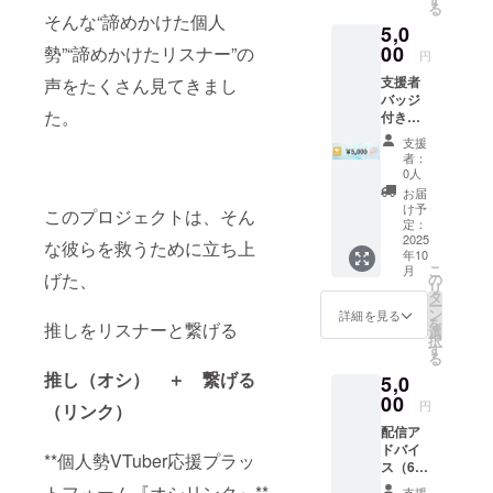
る
フィー
そんな“諦めかけた個人
5,0
ル ・注
意事
00
勢”“諦めかけたリスナー”の
円
項：
支援者
声をたくさん見てきまし
メール
バッジ
にてや
た。
付き
り取り
「応援
させて
支援
者ペー
いただ
者：
ジ」に
きます
0人
特別掲
お届
載 ・掲
け予
このプロジェクトは、そん
載期
定：
間：HP
2025
な彼らを救うために立ち上
年10
完成か
こ
月
らサー
げた、
の
リ
ビスが
タ
ー
存続す
ン
詳細を見る
を
推しをリスナーと繋げる
る限り
選
択
・掲載
す
る
方法：
推し（オシ） ＋ 繋げる
5,0
文字の
み ・注
00
円
（リンク）
意事
配信ア
項：支
ドバイ
援時、
**個人勢VTuber応援プラッ
ス（60
必ず備
分） ・
考欄に
トフォーム『オシリンク』**
支援