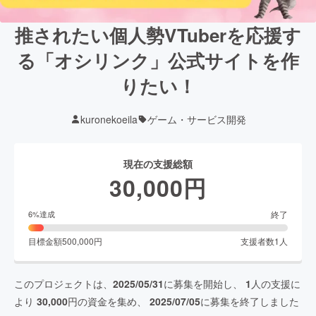
推されたい個人勢VTuberを応援す
る「オシリンク」公式サイトを作
りたい！
kuronekoeila
ゲーム・サービス開発
現在の支援総額
30,000
円
終了
6
%達成
目標金額
500,000
円
支援者数
1
人
このプロジェクトは、
2025/05/31
に募集を開始し、
1
人の支援に
より
30,000
円の資金を集め、
2025/07/05
に募集を終了しました