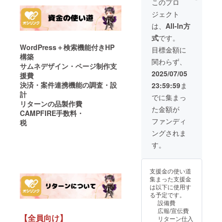
このプロ
る（審
ジェクト
査あ
り）」
は、
All-In方
・掲載
式
です。
方法：
WordPress＋検索機能付きHP
文字・
目標金額に
イラス
構築
関わらず、
ト ・注
サムネデザイン・ページ制作支
意事
2025/07/05
援費
項：
決済・案件連携機能の調査・設
23:59:59
ま
メール
計
にてや
でに集まっ
り取り
リターンの品製作費
た金額が
させて
CAMPFIRE手数料・
いただ
ファンディ
税
きます
ングされま
す。
支援金の使い道
集まった支援金
は以下に使用す
る予定です。
設備費
広報/宣伝費
【全員向け】
リターン仕入