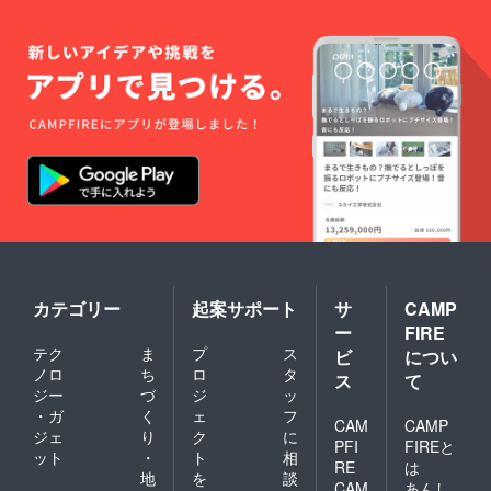
カテゴリー
起案サポート
サ
CAMP
ー
FIRE
テク
ま
プ
ス
ビ
につい
ノロ
ち
ロ
タ
ス
て
ジー
づ
ジ
ッ
・ガ
く
ェ
フ
CAM
CAMP
ジェ
り
ク
に
PFI
FIREと
ット
・
ト
相
RE
は
地
を
談
CAM
あんし