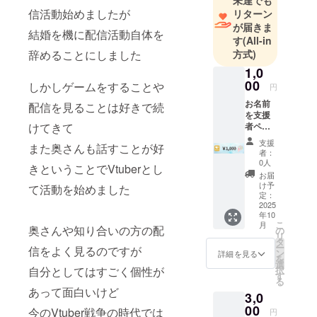
未達でも
信活動始めましたが
リターン
が届きま
結婚を機に配信活動自体を
す
(All-in
方式)
辞めることにしました
1,0
00
しかしゲームをすることや
円
お名前
配信を見ることは好きで続
を支援
者ペー
けてきて
ジに掲
支援
また奥さんも話すことが好
載（任
者：
意）＋
0人
きということでVtuberとし
感謝
お届
メッ
け予
て活動を始めました
セージ
定：
・掲載
2025
年10
期間：
こ
月
HP完成
奥さんや知り合いの方の配
の
リ
から1年
タ
ー
信をよく見るのですが
間掲載
ン
詳細を見る
を
・掲載
選
択
自分としてはすごく個性が
方法：
す
る
文字の
あって面白いけど
3,0
み ・注
意事
00
今のVtuber戦争の時代では
円