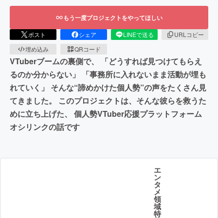
もう一度プロジェクトをやってほしい
ポスト
シェア
LINEで送る
URLコピー
埋め込み
QRコード
VTuberブームの裏側で、 「どうすれば見つけてもらえ
るのか分からない」 「事務所に入れないまま活動が埋も
れていく」 そんな“諦めかけた個人勢”の声をたくさん見
てきました。 このプロジェクトは、そんな彼らを救うた
めに立ち上げた、 個人勢VTuber応援プラットフォーム
オシリンクの話です
エ
ン
タ
メ
領
域
特