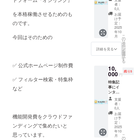
実施概
掲載を
者：
要：60
希望さ
0人
分 ・有
を本格稼働させるためのも
れるお
お届
効期
名前を
け予
のです。
限：
ご記入
定：
2025年
2025
くださ
年10
12月末
い
こ
今回はそのための
月
まで ※
の
リ
日時
タ
ー
は、HP
ン
詳細を見る
を
作成完
選
択
了後
す
る
メール
✅ 公式ホームページ制作費
10,
にて決
残り5
めさせ
000
円
ていた
✅ フィルター検索・特集枠
特集記
だきま
事にイ
など
す ・受
ンタ
講方
ビュー
法：
支援
掲載＋X
Discord
者：
ポスト
を使用
0人
紹介（V
しま
お届
機能開発費をクラウドファ
限定）
す。
け予
・掲載
定：
ンディングで集めたいと
期間：
2025
年10
HP完成
思っています。
こ
月
から1年
の