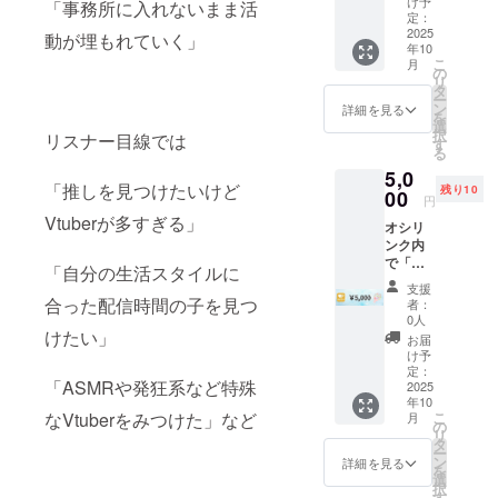
で、支
け予
「事務所に入れないまま活
支援者
援後の
定：
全員を
2025
リター
動が埋もれていく」
年10
載せた
ン品は
こ
月
壁紙
ご自由
の
リ
（外注
にお使
タ
ー
依頼）
いくだ
ン
詳細を見る
を
・支援
さい。
選
択
リスナー目線では
者の
す
る
方 上
5,0
記の壁
「推しを見つけたいけど
残り10
紙を提
00
円
供 ・形
Vtuberが多すぎる」
オシリ
式 ：
ンク内
PNG
で「お
・サイ
「自分の生活スタイルに
すすめ
ズ ：
支援
掲載」
16：9
合った配信時間の子を見つ
者：
1ヶ月
0人
・掲載
けたい」
お届
期間：
け予
HP完成
定：
「ASMRや発狂系など特殊
から1か
2025
年10
月掲載
なVtuberをみつけた」など
こ
月
・掲載
の
リ
方法：
タ
ー
アイコ
ン
詳細を見る
を
ン＋プ
選
択
ロ
す