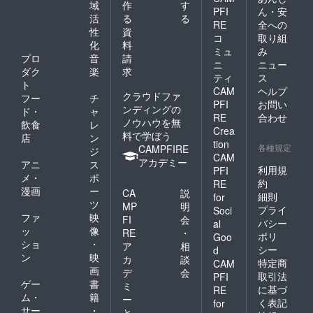
域
作
す
PFI
ん・安
活
る
る
RE
全への
性
資
コ
取り組
化
料
ミュ
み
プロ
音
請
ニ
ニュー
ダク
楽
求
ティ
ス
ト
CAM
ヘルプ
クラウドファ
フー
チ
PFI
お問い
ンディングの
ド・
ャ
RE
合わせ
ノウハウを無
飲食
レ
Crea
料で学ぼう
店
ン
tion
各種規定
CAMPFIRE
ジ
CAM
アカデミー
アニ
ス
利用規
PFI
メ・
ポ
約
RE
漫画
ー
CA
説
細則
for
ツ
MP
明
プライ
Soci
ファ
映
FI
会
バシー
al
ッ
像
RE
・
ポリ
Goo
ショ
・
ア
相
シー
d
ン
映
カ
談
特定商
CAM
画
デ
会
取引法
PFI
ゲー
書
ミ
に基づ
RE
ム・
籍
ー
く表記
for
サー
・
と