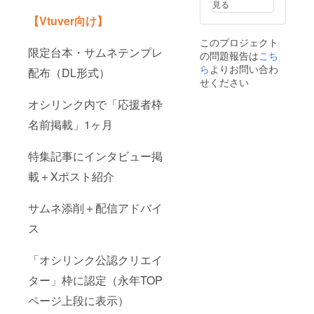
見る
【Vtuver向け】
このプロジェクト
限定台本・サムネテンプレ
の問題報告は
こち
ら
よりお問い合わ
配布（DL形式）
せください
オシリンク内で「応援者枠
名前掲載」1ヶ月
特集記事にインタビュー掲
載＋Xポスト紹介
サムネ添削＋配信アドバイ
ス
「オシリンク公認クリエイ
ター」枠に認定（永年TOP
ページ上段に表示）