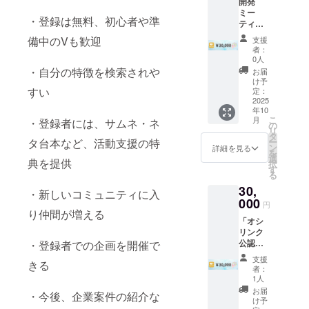
開発
メール
ミー
にてや
・登録は無料、初心者や準
ティン
り取り
グ参加
させて
備中のVも歓迎
支援
権（限
いただ
者：
定
きます
0人
Zoom）
・自分の特徴を検索されや
お届
＋V向け
け予
素材制
すい
定：
作権 ※
2025
年10
７月ご
こ
月
・登録者には、サムネ・ネ
ろの開
の
リ
催予定
タ
タ台本など、活動支援の特
ー
です ・
ン
詳細を見る
を
支援者
選
典を提供
択
様との
す
る
連絡方
30,
法：詳
・新しいコミュニティに入
細は
000
円
メール
り仲間が増える
「オシ
で連絡
リンク
しま
公認ク
・登録者での企画を開催で
す。
リエイ
支援
きる
ター」
者：
枠に認
1人
定 ・掲
お届
・今後、企業案件の紹介な
載期
け予