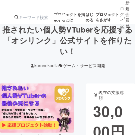
新
ロ
規
グ
会
プロジェクトを掲
はじ
プロジェクト
/
載するには
める
をさがす
イ
員
ン
登
推されたい個人勢VTuberを応援する
録
「オシリンク」公式サイトを作りた
い！
人気のプロ
注目のリ
注目の新着プロ
募集終了が近いプ
もうすぐ公開
ジェクト
ターン
ジェクト
ロジェクト
されます
kuronekoeila
ゲーム・サービス開発
アート・写真
音楽
現在の支援総
テクノロジー・ガジェット
ゲーム・サ
額
30,0
映像・映画
書籍・雑誌
00
円
ビジネス・起業
チャレンジ