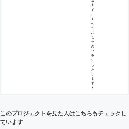
ま
で
、
す
べ
て
お
任
せ
の
プ
ラ
ン
も
あ
り
ま
す
！
このプロジェクトを見た人はこちらもチェックし
ています