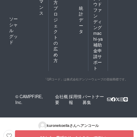
マ
方
ウド
ン
プ
統
ファ
ス
ロ
計
ン
ソー
ジ
デ
ディ
シャ
ェ
ー
ング
ル
ク
タ
mac
グッ
ト
hi-ya
ド
の
補助
広
金申
め
請サ
方
ポー
ト
「QRコード」は株式会社デンソーウェーブの登録商標です。
© CAMPFIRE,
会社概
採用情
パートナー
Inc.
要
報
募集
kuronekoeila
さんへアンコール