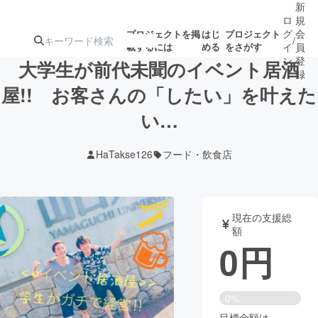
新
ロ
規
グ
会
プロジェクトを掲
はじ
プロジェクト
/
載するには
める
をさがす
イ
員
ン
登
大学生が前代未聞のイベント居酒
録
屋!! お客さんの「したい」を叶えた
い…
人気のプロ
注目のリ
注目の新着プロ
募集終了が近いプ
もうすぐ公開
ジェクト
ターン
ジェクト
ロジェクト
されます
HaTakse126
フード・飲食店
アート・写真
音楽
現在の支援総
テクノロジー・ガジェット
ゲーム・サ
額
0
円
映像・映画
書籍・雑誌
0%
ビジネス・起業
チャレンジ
目標金額は