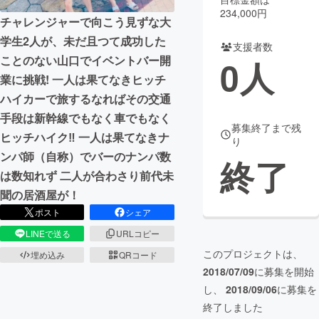
234,000円
チャレンジャーで向こう見ずな大
まちづくり・地域活性化
学生2人が、未だ且つて成功した
支援者数
ことのない山口でイベントバー開
0
人
CAMPFIRE for Social Good
CAMPFIRE Creation
業に挑戦! 一人は果てなきヒッチ
CAMPFIREふるさと納税
machi-ya
コミュニティ
ハイカーで旅するなればその交通
手段は新幹線でもなく車でもなく
募集終了まで残
ヒッチハイク‼ 一人は果てなきナ
り
ンパ師（自称）でバーのナンパ数
終了
は数知れず 二人が合わさり前代未
聞の居酒屋が！
ポスト
シェア
LINEで送る
URLコピー
このプロジェクトは、
埋め込み
QRコード
2018/07/09
に募集を開始
し、
2018/09/06
に募集を
終了しました