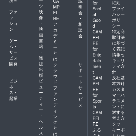
漫画
ー
CA
説
細則
for
ツ
MP
明
プライ
Soci
ファ
映
FI
会
バシー
al
ッ
像
RE
・
ポリ
Goo
ショ
・
ア
相
シー
d
ン
映
カ
談
特定商
CAM
画
デ
会
取引法
PFI
ゲー
書
ミ
に基づ
RE
ム・
籍
ー
く表記
for
サー
・
と
情報セ
Ente
ビス
雑
は
キュリ
rtain
開発
誌
ク
サ
ティ方
men
出
ラ
ポ
針
t
版
ウ
ー
反社基
CAM
ビジ
ビ
ド
ト
本方針
PFI
ネ
ュ
フ
サ
カスタ
RE
ス・
ー
ァ
ー
マーハ
for
起業
テ
ン
ビ
ラスメ
Spor
ィ
デ
ス
ントに
ts
ー
ィ
対する
CAM
・
ン
考え方
PFI
ヘ
グ
クッ
RE
ル
と
キーポ
ふる
ス
は
リシー
さと