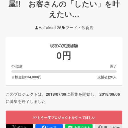
屋!! お客さんの「したい」を叶
えたい…
HaTakse126
フード・飲食店
現在の支援総額
0
円
終了
0
%達成
目標金額
234,000
円
支援者数
0
人
このプロジェクトは、
2018/07/09
に募集を開始し、
2018/09/06
に募集を終了しました
もう一度プロジェクトをやってほしい
ポスト
シェア
LINEで送る
URLコピー