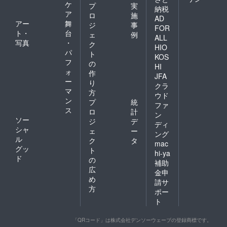
ケ
プ
実
納税
ア
ロ
施
AD
アー
舞
ジ
事
FOR
ト・
台
ェ
例
ALL
写真
・
ク
HIO
パ
ト
KOS
フ
の
HI
ォ
作
JFA
ー
り
クラ
マ
方
ウド
ン
プ
統
ファ
ス
ロ
計
ン
ソー
ジ
デ
ディ
シャ
ェ
ー
ング
ル
ク
タ
mac
グッ
ト
hi-ya
ド
の
補助
広
金申
め
請サ
方
ポー
ト
「QRコード」は株式会社デンソーウェーブの登録商標です。