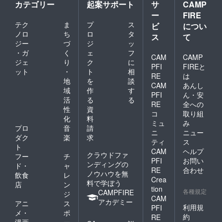
カテゴリー
起案サポート
サ
CAMP
ー
FIRE
テク
ま
プ
ス
ビ
につい
ノロ
ち
ロ
タ
ス
て
ジー
づ
ジ
ッ
・ガ
く
ェ
フ
CAM
CAMP
ジェ
り
ク
に
PFI
FIREと
ット
・
ト
相
RE
は
地
を
談
CAM
あんし
域
作
す
PFI
ん・安
活
る
る
RE
全への
性
資
コ
取り組
化
料
ミュ
み
プロ
音
請
ニ
ニュー
ダク
楽
求
ティ
ス
ト
CAM
ヘルプ
クラウドファ
フー
チ
PFI
お問い
ンディングの
ド・
ャ
RE
合わせ
ノウハウを無
飲食
レ
Crea
料で学ぼう
店
ン
tion
各種規定
CAMPFIRE
ジ
CAM
アカデミー
アニ
ス
利用規
PFI
メ・
ポ
約
RE