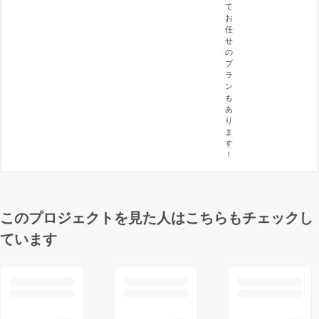
て
お
任
せ
の
プ
ラ
ン
も
あ
り
ま
す
！
このプロジェクトを見た人はこちらもチェックし
ています