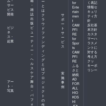
ム・
籍
ー
く表記
for
サー
・
と
情報セ
Ente
ビス
雑
は
キュリ
rtain
開発
誌
ク
サ
ティ方
men
出
ラ
ポ
針
t
版
ウ
ー
反社基
CAM
ビジ
ビ
ド
ト
本方針
PFI
ネ
ュ
フ
サ
カスタ
RE
ス・
ー
ァ
ー
マーハ
for
起業
テ
ン
ビ
ラスメ
Spor
ィ
デ
ス
ントに
ts
ー
ィ
対する
CAM
・
ン
考え方
PFI
ヘ
グ
クッ
RE
ル
と
キーポ
ふる
ス
は
リシー
さと
ケ
プ
実
納税
ア
ロ
施
AD
アー
舞
ジ
事
FOR
ト・
台
ェ
例
ALL
写真
・
ク
HIO
パ
ト
KOS
フ
の
HI
ォ
作