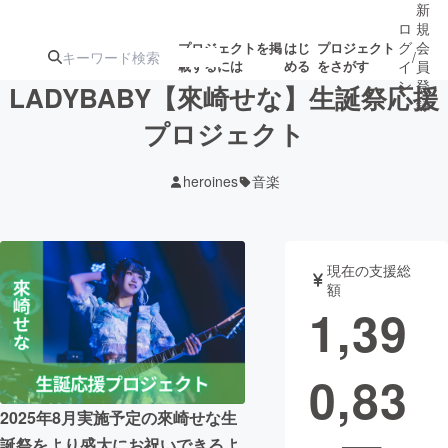
新
ロ
規
グ
会
プロジェクトを掲
はじ
プロジェクト
/
載するには
める
をさがす
イ
員
ン
登
LADYBABY【來崎せな】生誕祭応援
録
プロジェクト
人気のプロ
注目のリ
注目の新着プロ
募集終了が近いプ
もうすぐ公開
heroines
音楽
ジェクト
ターン
ジェクト
ロジェクト
されます
アート・写真
音楽
現在の支援総
額
1,39
テクノロジー・ガジェット
ゲーム・サ
0,83
映像・映画
書籍・雑誌
2025年8月実施予定の來崎せな生
ビジネス・起業
チャレンジ
誕祭をより盛大にお祝いできるよ