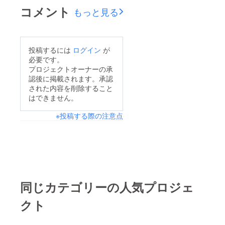
前での
定オリ
コメント
もっと見る
履行が
ジナル
難しい
ネーム
場合が
プレー
ござい
ト リ
ますこ
ターン
投稿するには
ログイン
が
と予め
品と併
必要です。
ご了承
せて郵
くださ
送いた
プロジェクトオーナーの承
い。
しま
認後に掲載されます。承認
す。
された内容を削除すること
ネーム
はできません。
プレー
トのお
※投稿する際の注意点
名前
は、備
考欄に
記載さ
れたお
名前が
使用さ
れま
す。 ※
同じカテゴリーの人気プロジェ
ボード
のお持
クト
ち帰り
不可 ※
お名前