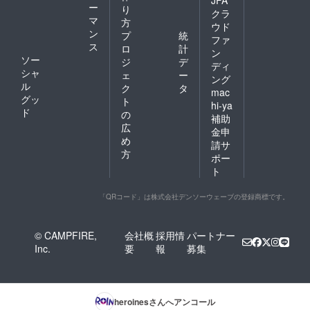
JFA
ー
り
クラ
マ
方
ウド
ン
プ
統
ファ
ス
ロ
計
ン
ソー
ジ
デ
ディ
シャ
ェ
ー
ング
ル
ク
タ
mac
グッ
ト
hi-ya
ド
の
補助
広
金申
め
請サ
方
ポー
ト
「QRコード」は株式会社デンソーウェーブの登録商標です。
© CAMPFIRE,
会社概
採用情
パートナー
Inc.
要
報
募集
heroines
さんへアンコール