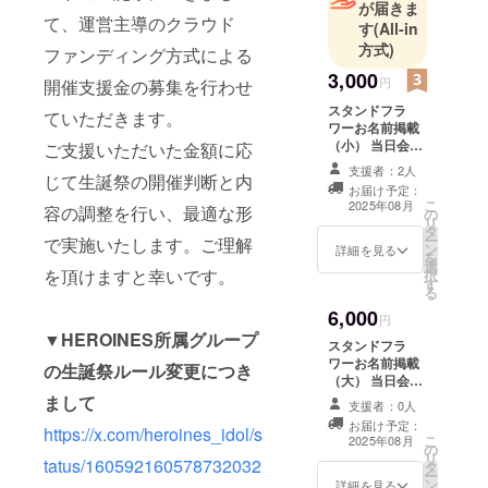
が届きま
て、運営主導のクラウド
す
(All-in
方式)
ファンディング方式による
3,000
円
開催支援金の募集を行わせ
スタンドフラ
ていただきます。
ワーお名前掲載
（小） 当日会場
ご支援いただいた金額に応
に設置されるス
支援者：2人
じて生誕祭の開催判断と内
タンドフラワー
お届け予定：
前のボードへ生
こ
2025年08月
容の調整を行い、最適な形
の
誕祭ご支援者様
リ
タ
としてお名前を
ー
で実施いたします。ご理解
ン
掲載させていた
詳細を見る
を
選
だきます。 備考
を頂けますと幸いです。
択
す
欄に掲載希望の
る
お名前（ニック
6,000
ネーム可）をご
円
記載ください。
▼HEROINES所属グループ
スタンドフラ
希望のお名前が
ワーお名前掲載
の生誕祭ルール変更につき
ない場合は、空
（大） 当日会場
欄でも問題ござ
に設置されるス
まして
いません。 ※
支援者：0人
タンドフラワー
ボードのお持ち
お届け予定：
https://x.com/heroines_idol/s
前のボードへ生
こ
帰り不可 ※お名
2025年08月
の
誕祭ご支援者様
リ
前（ニックネー
tatus/160592160578732032
タ
としてお名前を
ー
ム可）は、6文字
ン
掲載させていた
詳細を見る