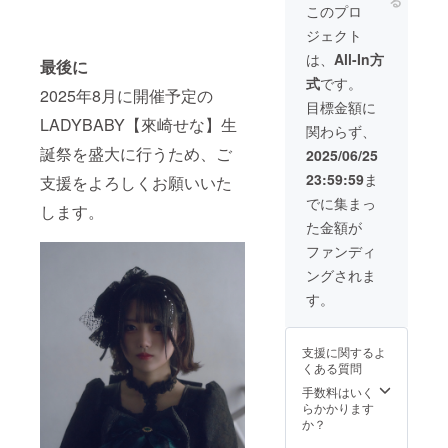
る
ラウド
いたし
置いた
ネーム
このプロ
ファン
ます。
しま
プレー
ジェクト
ディン
のぼり
す。 単
ト リ
グ限定
旗には
独スタ
ターン
は、
All-In方
最後に
のブロ
生誕祭
ンド花
品と併
式
です。
マイド
ご支援
の前で
せて郵
2025年8月に開催予定の
をご用
者様の
撮影し
送いた
目標金額に
意させ
お名前
たソロ
しま
LADYBABY【來崎せな】生
関わらず、
ていた
（ニッ
チェキ
す。
だきま
クネー
を後日
誕祭を盛大に行うため、ご
ネーム
2025/06/25
す。 ④
ム可）
郵送い
プレー
23:59:59
ま
支援をよろしくお願いいた
生誕限
が記載
たしま
トのお
定オリ
されま
す。 ②
名前
でに集まっ
します。
ジナル
す。 ③
集合写
は、備
た金額が
ネーム
スタン
真SPク
考欄に
プレー
ドフラ
レジッ
記載さ
ファンディ
ト リ
ワー(名
ト SNS
れたお
ングされま
ターン
前掲載 )
掲載に
名前が
品と併
当日会
使用す
使用さ
す。
せて郵
場にあ
る生誕
れま
送いた
るスタ
祭の集
す。 ※
しま
ンドフ
合写真
ボード
支援に関するよ
す。
ラワー
に、特
のお持
くある質問
ネーム
に生誕
別支援
ち帰り
プレー
祭ご支
者枠と
不可 ※
手数料はいく
トのお
援者様
してお
お名前
らかかります
名前
として
名前を
（ニッ
か？
は、備
お名前
記載さ
クネー