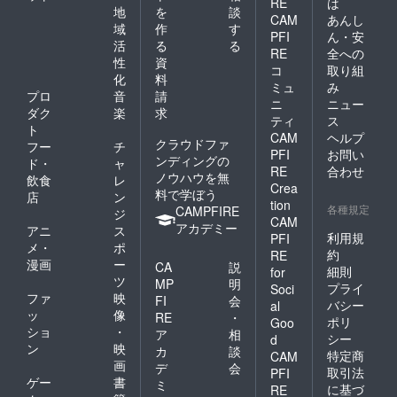
RE
は
地
を
談
CAM
あんし
域
作
す
PFI
ん・安
活
る
る
RE
全への
性
資
コ
取り組
化
料
ミュ
み
プロ
音
請
ニ
ニュー
ダク
楽
求
ティ
ス
ト
CAM
ヘルプ
クラウドファ
フー
チ
PFI
お問い
ンディングの
ド・
ャ
RE
合わせ
ノウハウを無
飲食
レ
Crea
料で学ぼう
店
ン
tion
各種規定
CAMPFIRE
ジ
CAM
アカデミー
アニ
ス
利用規
PFI
メ・
ポ
約
RE
漫画
ー
CA
説
細則
for
ツ
MP
明
プライ
Soci
ファ
映
FI
会
バシー
al
ッ
像
RE
・
ポリ
Goo
ショ
・
ア
相
シー
d
ン
映
カ
談
特定商
CAM
画
デ
会
取引法
PFI
ゲー
書
ミ
に基づ
RE