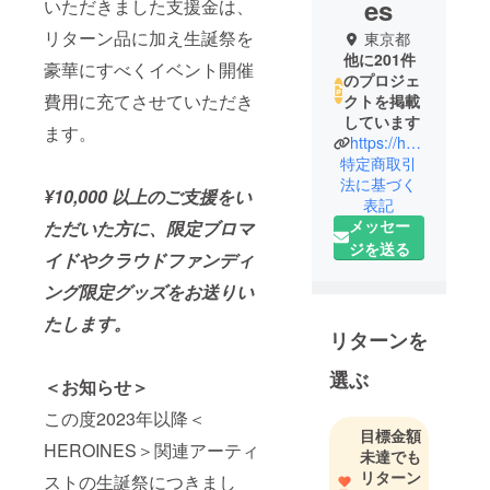
es
いただきました支援金は、
リターン品に加え生誕祭を
東京都
他に201件
豪華にすべくイベント開催
のプロジェ
費用に充てさせていただき
クトを掲載
しています
ます。
https://heroines.jp/#/
特定商取引
法に基づく
¥10,000 以上のご支援をい
表記
メッセー
ただいた方に、限定ブロマ
ジを送る
イドやクラウドファンディ
ング限定グッズをお送りい
たします。
リターンを
選ぶ
＜お知らせ＞
この度2023年以降＜
目標金額
HEROINES＞関連アーティ
未達でも
リターン
ストの生誕祭につきまし