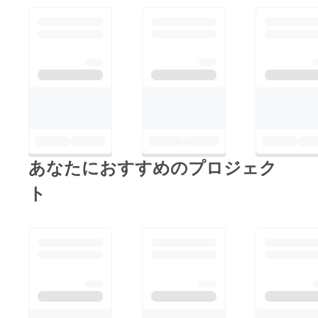
（ニッ
クネー
ム可）
は、6文
字以内
でお願
いいた
しま
す。 ※7
文字以
上のお
名前・
特殊文
字・記
あなたにおすすめのプロジェク
号は使
用でき
ませ
ト
ん。使
用され
た場合
ご希望
のお名
前での
履行が
難しい
場合が
ござい
ますこ