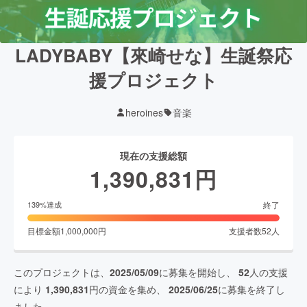
LADYBABY【來崎せな】生誕祭応
援プロジェクト
heroines
音楽
現在の支援総額
1,390,831
円
終了
139
%達成
目標金額
1,000,000
円
支援者数
52
人
このプロジェクトは、
2025/05/09
に募集を開始し、
52
人の支援
により
1,390,831
円の資金を集め、
2025/06/25
に募集を終了し
ました