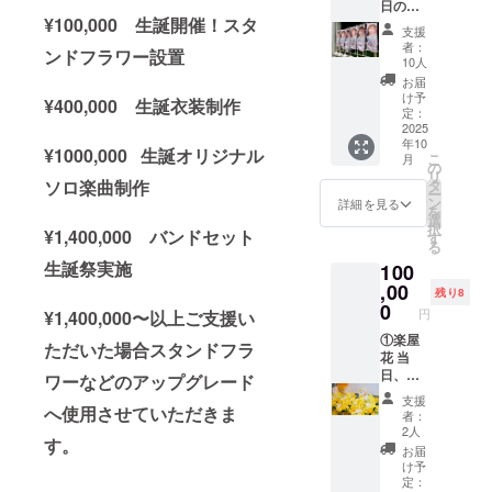
日の装
す。 お
¥100,000 生誕開催！スタ
飾に使
名前は
支援
用す
データ
者：
ンドフラワー設置
る、の
で印字
10人
ぼり旗
いたし
お届
を作成
ます。
け予
¥400,000 生誕衣装制作
いたし
②スタ
定：
ます。
2025
ンドフ
年10
のぼり
ラワー
¥1000,000 生誕オリジナル
こ
月
旗には
(名前掲
の
リ
生誕祭
載 ) 当
ソロ楽曲制作
タ
ー
ご支援
日会場
ン
詳細を見る
を
者様の
にある
選
択
¥1,400,000 バンドセット
お名前
スタン
す
る
（ニッ
ドフラ
生誕祭実施
100
クネー
ワーに
ム可）
,00
生誕祭
残り8
が記載
ご支援
0
円
¥1,400,000〜以上ご支援い
されま
者様と
す。 ②
①楽屋
してお
ただいた場合スタンドフラ
スタン
花 当
名前を
ドフラ
日、タ
掲載さ
ワーなどのアップグレード
ワー(名
レント
せてい
支援
前掲載 )
が使用
へ使用させていただきま
ただき
者：
当日会
する楽
ます。
2人
す。
場にあ
屋にお
備考欄
お届
るスタ
花をお
に掲載
け予
ンドフ
届けい
希望の
定：