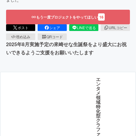
もう一度プロジェクトをやってほしい
16
ポスト
シェア
LINEで送る
URLコピー
埋め込み
QRコード
2025年8月実施予定の來崎せな生誕祭をより盛大にお祝
いできるようご支援をお願いいたします
エ
ン
タ
メ
領
域
特
化
型
ク
ラ
フ
ァ