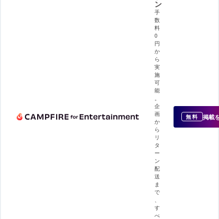
ン
手
数
料
0
円
か
ら
実
施
可
能
。
企
画
掲載
無料
か
ら
リ
タ
ー
ン
配
送
ま
で
、
す
べ