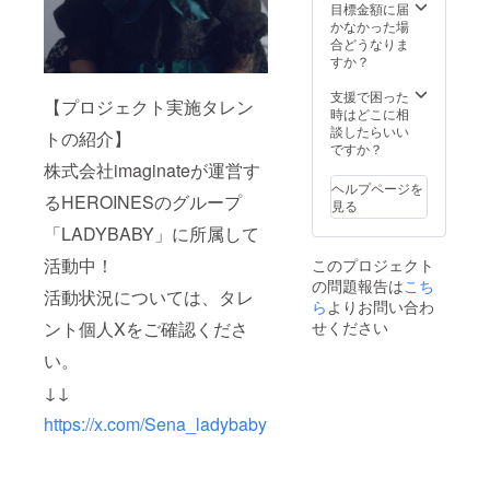
考欄に
を掲載
せてい
ム可）
目標金額に届
記載さ
させて
ただき
は、6文
かなかった場
れたお
いただ
ます。
字以内
合どうなりま
名前が
きま
作成し
でお願
すか？
使用さ
す。 備
た集合
いいた
れま
考欄に
写真の
しま
支援で困った
【プロジェクト実施タレン
す。 ※
掲載希
データ
す。 ※7
時はどこに相
ボード
望のお
はメー
文字以
談したらいい
トの紹介】
のお持
名前
ルにて
上のお
ですか？
ち帰り
（ニッ
後日お
名前・
株式会社imaginateが運営す
不可 ※
クネー
送りさ
特殊文
ヘルプページを
お名前
ム可）
せてい
るHEROINESのグループ
字・記
見る
（ニッ
をご記
ただき
号は使
「LADYBABY」に所属して
クネー
載くだ
ます。
用でき
ム可）
さい。
③のぼ
ませ
活動中！
このプロジェクト
は、6文
④クラ
り旗 当
ん。使
の問題報告は
こち
字以内
ウド
日の装
用され
活動状況については、タレ
でお願
ファン
飾に使
ら
よりお問い合わ
た場合
いいた
ディン
用す
ご希望
ント個人Xをご確認くださ
せください
しま
グ限定
る、の
のお名
す。 ※7
ブロマ
ぼり旗
い。
前での
文字以
イド ク
を作成
履行が
↓↓
上のお
ラウド
いたし
難しい
名前・
ファン
ます。
場合が
https://x.com/Sena_ladybaby
特殊文
ディン
のぼり
ござい
字・記
グ限定
旗には
ますこ
号は使
のブロ
生誕祭
と予め
用でき
マイド
ご支援
ご了承