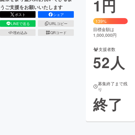
1
円
うご支援をお願いいたします
まちづくり・地域活性化
ポスト
シェア
139%
LINEで送る
URLコピー
目標金額は
CAMPFIRE for Social Good
CAMPFIRE Creation
埋め込み
QRコード
1,000,000円
CAMPFIREふるさと納税
machi-ya
コミュニティ
支援者数
52
人
募集終了まで残
り
終了