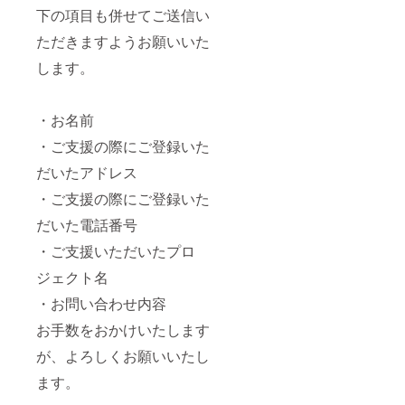
す。 ※
記載希
下の項目も併せてご送信い
ボード
望のお
のお持
名前
ただきますようお願いいた
ち帰り
（ニッ
不可 ※
クネー
します。
お名前
ム可）
（ニッ
をご記
クネー
載くだ
・お名前
ム可）
さい。
は、6文
⑤クラ
・ご支援の際にご登録いた
字以内
ウド
でお願
ファン
だいたアドレス
いいた
ディン
しま
グ限定
・ご支援の際にご登録いた
す。 ※7
ブロマ
文字以
イド ク
だいた電話番号
上のお
ラウド
・ご支援いただいたプロ
名前・
ファン
特殊文
ディン
ジェクト名
字・記
グ限定
号は使
のブロ
・お問い合わせ内容
用でき
マイド
ませ
をご用
お手数をおかけいたします
ん。使
意させ
用され
ていた
が、よろしくお願いいたし
た場合
だきま
ます。
ご希望
す。 ⑥
のお名
生誕限