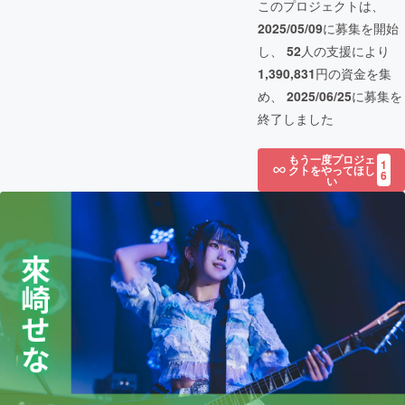
このプロジェクトは、
2025/05/09
に募集を開始
し、
52
人の支援により
1,390,831
円の資金を集
め、
2025/06/25
に募集を
終了しました
もう一度プロジェ
1
クトをやってほし
6
い