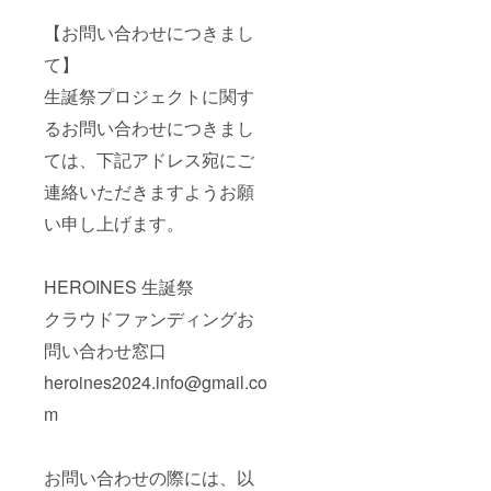
ませ
をご用
者様の
くださ
ん。使
意させ
お名前
い。
【お問い合わせにつきまし
用され
ていた
（ニッ
た場合
だきま
クネー
て】
ご希望
す。 ⑤
ム可）
生誕祭プロジェクトに関す
のお名
生誕限
が記載
前での
定オリ
されま
るお問い合わせにつきまし
履行が
ジナル
す。 ④
難しい
ネーム
スタン
ては、下記アドレス宛にご
場合が
プレー
ドフラ
ござい
ト リ
ワー(名
連絡いただきますようお願
ますこ
ターン
前掲載 )
と予め
品と併
当日会
い申し上げます。
ご了承
せて郵
場にあ
くださ
送いた
るスタ
い。
しま
ンドフ
HEROINES 生誕祭
す。
ラワー
ネーム
に生誕
クラウドファンディングお
プレー
祭ご支
トのお
援者様
問い合わせ窓口
名前
として
は、備
お名前
heroines2024.info@gmail.co
考欄に
を掲載
記載さ
させて
m
れたお
いただ
名前が
きま
使用さ
す。 備
お問い合わせの際には、以
れま
考欄に