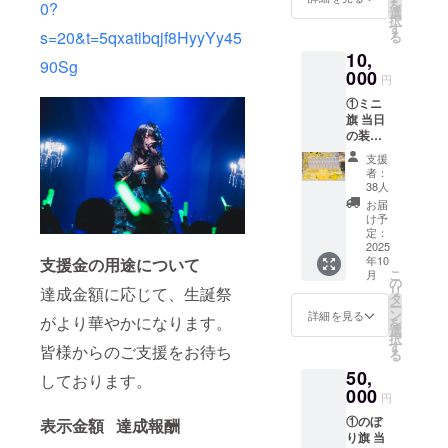
を
以内でお願いい
0?
選
だきます。 備考
択
たします。 ※7文
す
欄に掲載希望の
s=20&t=5qxatibqjf8HyyYy45
る
字以上のお名
お名前（ニック
前・特殊文字・
10,
ネーム可）をご
90Sg
記号は使用でき
000
記載ください。
円
ません。使用さ
希望のお名前が
れた場合ご希望
①ミニ
ない場合は、空
のお名前での履
旗 当日
欄でも問題ござ
行が難しい場合
の装飾
いません。 ※
がございますこ
に使用
ボードのお持ち
支援
と予めご了承く
する、
帰り不可 ※お名
者：
ださい。
ミニ旗
38人
前（ニックネー
を作成
ム可）は、6文字
お届
致しま
け予
以内でお願いい
す。 ミ
定：
たします。 ※7文
ニ旗に
2025
字以上のお名
年10
支援金の用途について
は、生
前・特殊文字・
こ
月
誕祭ご
の
記号は使用でき
リ
達成金額に応じて、生誕祭
支援者
タ
ません。使用さ
ー
様のお
ン
詳細を見る
れた場合ご希望
がより華やかになります。
を
名前
選
のお名前での履
択
（ニッ
す
皆様からのご支援をお待ち
行が難しい場合
る
クネー
がございますこ
50,
ム可）
しております。
と予めご了承く
を記載
000
ださい。
円
させて
①のぼ
表示金額 達成報酬
いただ
り旗 当
きま