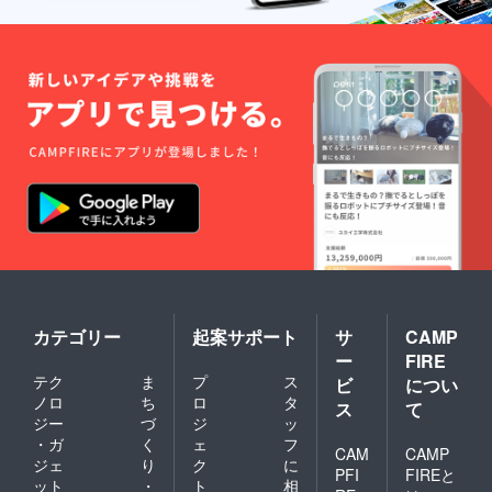
カテゴリー
起案サポート
サ
CAMP
ー
FIRE
テク
ま
プ
ス
ビ
につい
ノロ
ち
ロ
タ
ス
て
ジー
づ
ジ
ッ
・ガ
く
ェ
フ
CAM
CAMP
ジェ
り
ク
に
PFI
FIREと
ット
・
ト
相