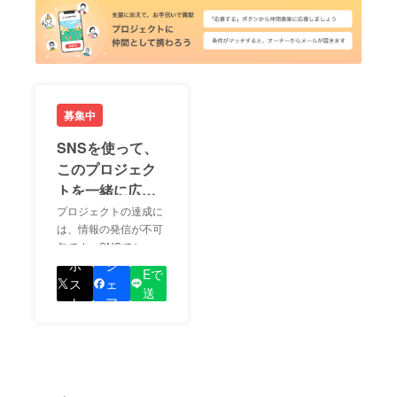
募集中
SNSを使って、
このプロジェク
トを一緒に広め
ましょう！
プロジェクトの達成に
は、情報の発信が不可
欠です。SNSでシェア
LIN
をして、あなたが応援
ポ
シ
Eで
しているプロジェクト
ス
ェ
送
の良さを知ってもらい
ト
ア
る
ましょう！