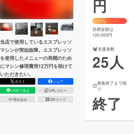
円
まちづくり・地域活性化
117%
目標金額は
CAMPFIRE for Social Good
CAMPFIRE Creation
120,000円
CAMPFIREふるさと納税
machi-ya
コミュニティ
当店で使用しているエスプレッソ
支援者数
マシンが突如故障。エスプレッソ
25
人
を使用したメニューの再開のため
にマシン修理費用12万円を助けて
いただきたい。
ポスト
シェア
募集終了まで残
り
LINEで送る
URLコピー
終了
埋め込み
QRコード