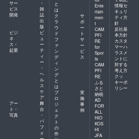
サー
・
と
情報セ
Ente
ビス
雑
は
キュリ
rtain
開発
誌
ク
サ
ティ方
men
出
ラ
ポ
針
t
版
ウ
ー
反社基
CAM
ビジ
ビ
ド
ト
本方針
PFI
ネ
ュ
フ
サ
カスタ
RE
ス・
ー
ァ
ー
マーハ
for
起業
テ
ン
ビ
ラスメ
Spor
ィ
デ
ス
ントに
ts
ー
ィ
対する
CAM
・
ン
考え方
PFI
ヘ
グ
クッ
RE
ル
と
キーポ
ふる
ス
は
リシー
さと
ケ
プ
実
納税
ア
ロ
施
AD
アー
舞
ジ
事
FOR
ト・
台
ェ
例
ALL
写真
・
ク
HIO
パ
ト
KOS
フ
の
HI
ォ
作
JFA
ー