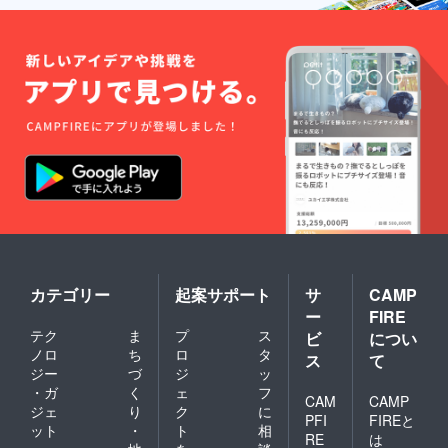
カテゴリー
起案サポート
サ
CAMP
ー
FIRE
テク
ま
プ
ス
ビ
につい
ノロ
ち
ロ
タ
ス
て
ジー
づ
ジ
ッ
・ガ
く
ェ
フ
CAM
CAMP
ジェ
り
ク
に
PFI
FIREと
ット
・
ト
相
RE
は