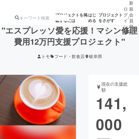
新
ロ
規
グ
会
プロジェクトを掲
はじ
プロジェクト
/
載するには
める
をさがす
イ
員
ン
登
"エスプレッソ愛を応援！マシン修理
録
費用12万円支援プロジェクト"
人気のプロ
注目のリ
注目の新着プロ
募集終了が近いプ
もうすぐ公開
トモ
フード・飲食店
岐阜県
ジェクト
ターン
ジェクト
ロジェクト
されます
アート・写真
音楽
現在の支援総
額
141,
テクノロジー・ガジェット
ゲーム・サ
000
映像・映画
書籍・雑誌
ビジネス・起業
チャレンジ