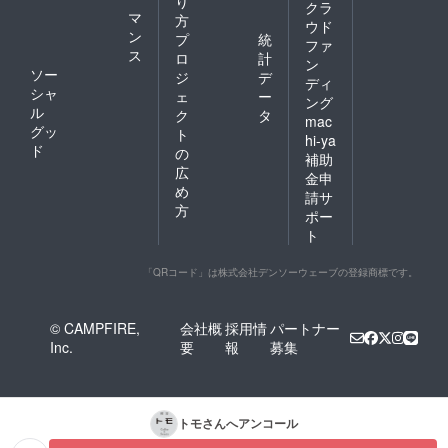
り
クラ
マ
方
ウド
ン
プ
統
ファ
ス
ロ
計
ン
ソー
ジ
デ
ディ
シャ
ェ
ー
ング
ル
ク
タ
mac
グッ
ト
hi-ya
ド
の
補助
広
金申
め
請サ
方
ポー
ト
「QRコード」は株式会社デンソーウェーブの登録商標です。
© CAMPFIRE,
会社概
採用情
パートナー
Inc.
要
報
募集
トモ
さんへアンコール