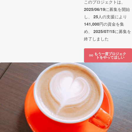
このプロジェクトは、
2025/06/19
に募集を開始
し、
25
人の支援により
141,000
円の資金を集
め、
2025/07/15
に募集を
終了しました
もう一度プロジェク
トをやってほしい