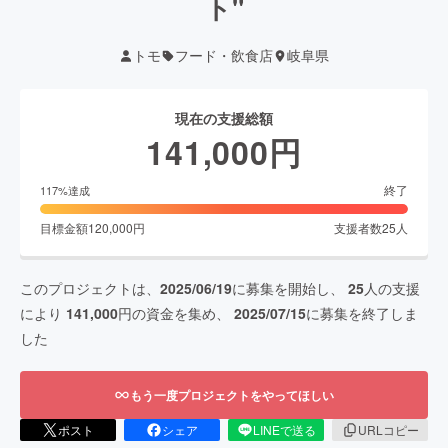
ト"
トモ
フード・飲食店
岐阜県
現在の支援総額
141,000
円
終了
117
%達成
目標金額
120,000
円
支援者数
25
人
このプロジェクトは、
2025/06/19
に募集を開始し、
25
人の支援
により
141,000
円の資金を集め、
2025/07/15
に募集を終了しま
した
もう一度プロジェクトをやってほしい
ポスト
シェア
LINEで送る
URLコピー