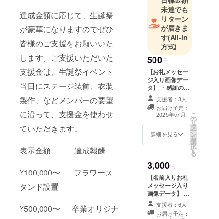
未達でも
達成金額に応じて、生誕祭
リターン
が届きま
が豪華になりますのでぜひ
す
(All-in
皆様のご支援をお願いいた
方式)
します。ご支援いただいた
500
円
支援金は、生誕祭イベント
【お礼メッセー
ジ入り画像デー
当日にステージ装飾、衣装
タ】 ・感謝の気
持ちを込めて、
製作、などメンバーの要望
支援者：3人
サインメッセー
お届け予定：
ジ入り画像をお
に沿って、支援金を使わせ
こ
2025年07月
の
送りします。 ※
リ
タ
全員共通 ※メー
ていただきます。
ー
ン
ルによるデータ
詳細を見る
を
選
でお渡し
択
表示金額 達成報酬
す
る
3,000
円
¥100,000〜 フラワース
【名前入りお礼
メッセージ入り
タンド設置
画像データ】 ・
サインメッセー
支援者：6人
¥500,000〜 卒業オリジナ
ジ入り画像にお
お届け予定：
名前を記入して