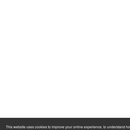
This website uses cookies to improve your online experience, to understand ho