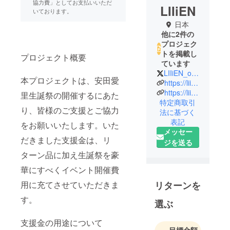
協力費」としてお支払いいただ
LIIiEN
いております。
日本
他に2件の
プロジェク
トを掲載し
プロジェクト概要
ています
LIIiEN_official
本プロジェクトは、安田愛
https://liiien-fc.jp
https://liiien.base.shop
里生誕祭の開催するにあた
特定商取引
り、皆様のご支援とご協力
法に基づく
表記
をお願いいたします。いた
メッセー
だきました支援金は、リ
ジを送る
ターン品に加え生誕祭を豪
華にすべくイベント開催費
リターンを
用に充てさせていただきま
す。
選ぶ
支援金の用途について
目標金額