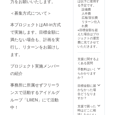
力をお願いいたします。
は以下に使用す
る予定です。
設備費
＜募集方式について＞
人件費
広報/宣伝費
リターン仕入
本プロジェクトはAll-in方式
れ費
※目標金額を超
で実施します。目標金額に
えた場合はプロ
ジェクトの運営
満たない場合も、計画を実
費に充てさせて
いただきます。
行し、リターンをお届けし
ます。
支援に関するよ
くある質問
プロジェクト実施メンバー
手数料はいく
の紹介
らかかります
か？
事務所に所属せずフリーラ
目標金額に届
かなかった場
ンスで活動するアイドルグ
合どうなりま
すか？
ループ「LIIiEN」にて活動
支援で困った
中！
時はどこに相
談したらいい