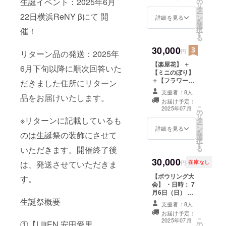
生誕イベント：2025年6月
の
タ】 生誕祭当日
リ
タ
装飾に使用する
ー
22日横浜ReNY βにて 開
ン
のぼりに支援者
詳細を見る
を
選
様のお名前
択
催！
す
（ニックネー
る
ム）を掲載しま
30,000
す。備考欄に希
円
リターン品の発送：2025年
望されるお名前
【楽屋花】 ＋
をご記入くださ
6月下旬以降に順次回答いた
【ミニのぼり】
い。 お名前は
＋【フラワース
だきました住所にリターン
データで印字を
タンドお名前掲
入れさせていた
支援者：8人
載】 ＋【名前入
品をお届けいたします。
だきます。 生誕
お届け予定：
りお礼メッセー
祭終了後、1〜3
こ
2025年07月
の
ジ入り画像デー
週間でミニ旗に
リ
※リターンに記載しているも
タ
タ】 当日、使用
直筆サイン入れ
ー
ン
する楽屋にお花
詳細を見る
たものをご自宅
を
のは生誕祭の装飾にさせて
選
をお届けいたし
へ郵送させてい
択
す
ます。 使用した
ただきます。
る
いただきます。開催終了後
お花は郵送はで
30,000
きかねます。生
円
在庫なし
は、発送させていただきま
誕イベント当日
【ボウリング大
の持ち帰りは可
す。
会】 ・日時： 7
能です。 生誕祭
月6日（日） ・
当日装飾に使用
場所：都内ボウ
生誕祭概要
するのぼりに支
支援者：8人
リング場 ・支援
援者様のお名前
お届け予定：
者様の交通費や
（ニックネー
こ
2025年07月
①【LIIiEN 安田愛里
の
滞在費は各自で
ム）を掲載しま