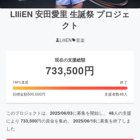
LIIiEN 安田愛里 生誕祭 プロジェ
クト
LIIiEN
音楽
現在の支援総額
733,500
円
終了
146
%達成
目標金額
500,000
円
支援者数
48
人
このプロジェクトは、
2025/06/03
に募集を開始し、
48
人の支援
により
733,500
円の資金を集め、
2025/06/15
に募集を終了しま
した