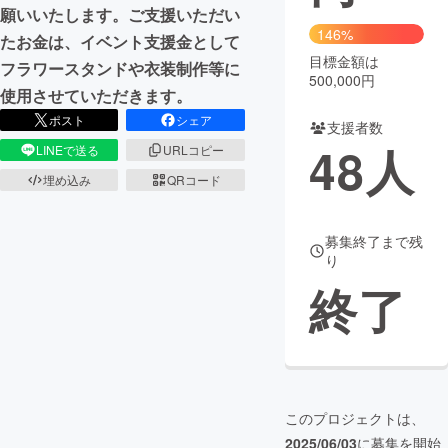
願いいたします。ご支援いただい
146%
まちづくり・地域活性化
たお金は、イベント支援金として
目標金額は
フラワースタンドや衣装制作等に
500,000円
使用させていただきます。
CAMPFIRE for Social Good
CAMPFIRE Creation
ポスト
シェア
支援者数
CAMPFIREふるさと納税
machi-ya
コミュニティ
48
人
LINEで送る
URLコピー
埋め込み
QRコード
募集終了まで残
り
終了
このプロジェクトは、
2025/06/03
に募集を開始