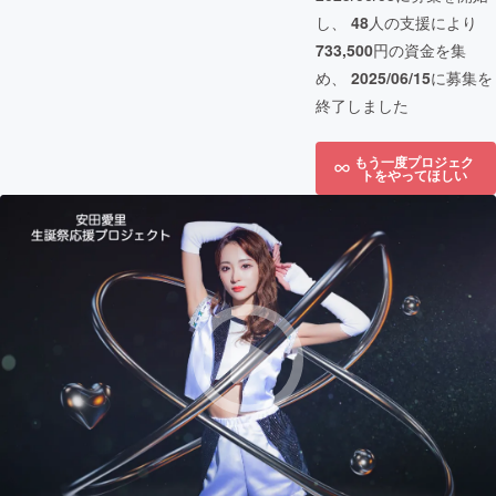
し、
48
人の支援により
733,500
円の資金を集
め、
2025/06/15
に募集を
終了しました
もう一度プロジェク
トをやってほしい