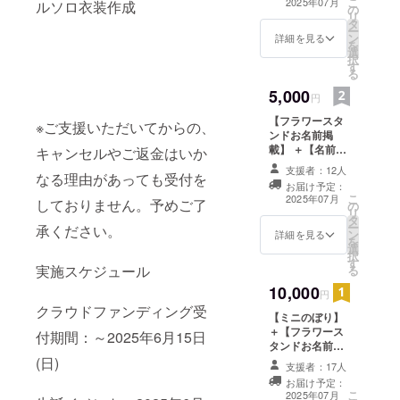
こ
2025年07月
ルソロ衣装作成
の
お送りします。
リ
タ
備考欄に希望さ
ー
ン
れるお名前をご
詳細を見る
を
選
記入ください。
択
す
※メールによる
る
データでお渡し
5,000
円
【フラワースタ
※ご支援いただいてからの、
ンドお名前掲
載】 ＋【名前入
キャンセルやご返金はいか
りお礼メッセー
支援者：12人
なる理由があっても受付を
ジ入り画像デー
お届け予定：
タ】 生誕祭当日
こ
2025年07月
しておりません。予めご了
の
設置のフラワー
リ
タ
スタンドに、支
ー
承ください。
ン
援者様のお名前
詳細を見る
を
選
（ニックネー
択
す
ム）を掲載しま
実施スケジュール
る
す。 備考欄に希
10,000
望されるお名前
円
をご記入くださ
クラウドファンディング受
【ミニのぼり】
い。 ※ネームプ
＋【フラワース
レートのお持ち
付期間：～2025年6月15日
タンドお名前掲
帰り不可
載】 ＋【名前入
(日)
支援者：17人
りお礼メッセー
お届け予定：
ジ入り画像デー
こ
2025年07月