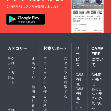
カテゴリー
起案サポート
サ
CAMP
ー
FIRE
テク
ま
プ
ス
ビ
につい
ノロ
ち
ロ
タ
ス
て
ジー
づ
ジ
ッ
・ガ
く
ェ
フ
CAM
CAMP
ジェ
り
ク
に
PFI
FIREと
ット
・
ト
相
RE
は
地
を
談
CAM
あんし
域
作
す
PFI
ん・安
活
る
る
RE
全への
性
資
コ
取り組
化
料
ミュ
み
プロ
音
請