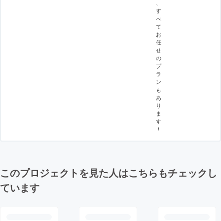
、
す
べ
て
お
任
せ
の
プ
ラ
ン
も
あ
り
ま
す
！
このプロジェクトを見た人はこちらもチェックし
ています