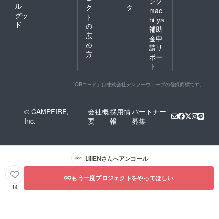
ング
ル
ク
タ
mac
グッ
ト
hi-ya
ド
の
補助
広
金申
め
請サ
方
ポー
ト
「QRコード」は株式会社デンソーウェーブの登録商標です。
© CAMPFIRE,
会社概
採用情
パートナー
Inc.
要
報
募集
LIIiEN
さんへアンコール
もう一度プロジェクトをやってほしい
14