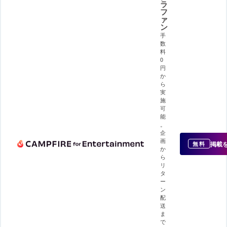
ラ
フ
ァ
ン
手
数
料
0
円
か
ら
実
施
可
能
。
企
画
掲載
無料
か
ら
リ
タ
ー
ン
配
送
ま
で