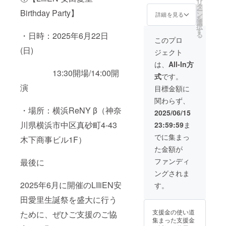
リ
タ
ご負担くださ
す。 備考欄に希
ー
Birthday Party】
ン
い。 ・支援者様
詳細を見る
望されるお名前
を
選
との連絡方法：
をご記入くださ
択
す
詳細は後日メー
い。 お名前は
る
・日時：2025年6月22日
ルで連絡しま
このプロ
データで印字を
す。
入れさせていた
(日)
ジェクト
だきます。 生誕
は、
All-In方
祭終了後、1〜3
13:30開場/14:00開
週間でミニ旗に
式
です。
直筆サイン入れ
演
目標金額に
たものをご自宅
へ郵送させてい
関わらず、
ただきます。
・場所：横浜ReNY β（神奈
2025/06/15
川県横浜市中区真砂町4-43
23:59:59
ま
でに集まっ
木下商事ビル1F）
た金額が
ファンディ
最後に
ングされま
2025年6月に開催のLIIiEN安
す。
田愛里生誕祭を盛大に行う
支援金の使い道
ために、ぜひご支援のご協
集まった支援金