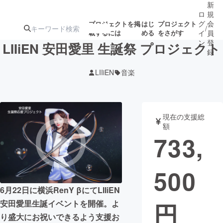
新
ロ
規
グ
会
プロジェクトを掲
はじ
プロジェクト
/
載するには
める
をさがす
イ
員
ン
登
LIIiEN 安田愛里 生誕祭 プロジェクト
録
LIIiEN
音楽
人気のプロ
注目のリ
注目の新着プロ
募集終了が近いプ
もうすぐ公開
ジェクト
ターン
ジェクト
ロジェクト
されます
現在の支援総
額
アート・写真
音楽
733,
テクノロジー・ガジェット
ゲーム・サ
500
映像・映画
書籍・雑誌
6月22日に横浜RenY βにてLIIiEN
円
安田愛里生誕イベントを開催。よ
ビジネス・起業
チャレンジ
り盛大にお祝いできるよう支援お