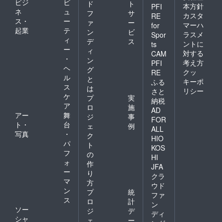
ビジ
ビ
ド
ト
本方針
PFI
ネ
ュ
フ
サ
カスタ
RE
ス・
ー
ァ
ー
マーハ
for
起業
テ
ン
ビ
ラスメ
Spor
ィ
デ
ス
ントに
ts
ー
ィ
対する
CAM
・
ン
考え方
PFI
ヘ
グ
クッ
RE
ル
と
キーポ
ふる
ス
は
リシー
さと
ケ
プ
実
納税
ア
ロ
施
AD
アー
舞
ジ
事
FOR
ト・
台
ェ
例
ALL
写真
・
ク
HIO
パ
ト
KOS
フ
の
HI
ォ
作
JFA
ー
り
クラ
マ
方
ウド
ン
プ
統
ファ
ス
ロ
計
ン
ソー
ジ
デ
ディ
シャ
ェ
ー