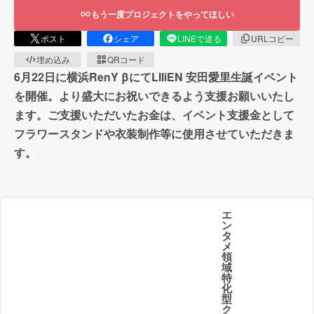
もう一度プロジェクトをやってほしい
ポスト
シェア
LINEで送る
URLコピー
埋め込み
QRコード
6月22日に横浜RenY βにてLIIiEN 安田愛里生誕イベント
を開催。より盛大にお祝いできるよう支援お願いいたし
ます。ご支援いただいたお金は、イベント支援金として
フラワースタンドや衣装制作等に使用させていただきま
す。
エ
ン
タ
メ
領
域
特
化
型
ク