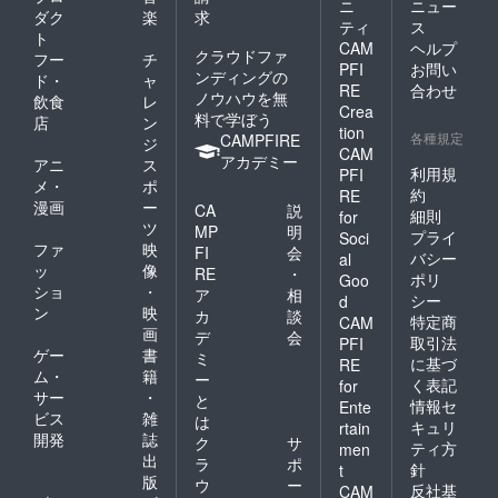
ニ
ニュー
ダク
楽
求
ティ
ス
ト
CAM
ヘルプ
クラウドファ
フー
チ
PFI
お問い
ンディングの
ド・
ャ
RE
合わせ
ノウハウを無
飲食
レ
Crea
料で学ぼう
店
ン
tion
各種規定
CAMPFIRE
ジ
CAM
アカデミー
アニ
ス
利用規
PFI
メ・
ポ
約
RE
漫画
ー
CA
説
細則
for
ツ
MP
明
プライ
Soci
ファ
映
FI
会
バシー
al
ッ
像
RE
・
ポリ
Goo
ショ
・
ア
相
シー
d
ン
映
カ
談
特定商
CAM
画
デ
会
取引法
PFI
ゲー
書
ミ
に基づ
RE
ム・
籍
ー
く表記
for
サー
・
と
情報セ
Ente
ビス
雑
は
キュリ
rtain
開発
誌
ク
サ
ティ方
men
出
ラ
ポ
針
t
版
ウ
ー
反社基
CAM