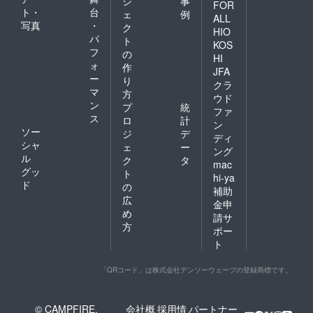
ジ
事
FOR
ト・
台
ェ
例
ALL
写真
・
ク
HIO
パ
ト
KOS
フ
の
HI
ォ
作
JFA
ー
り
クラ
マ
方
ウド
ン
プ
統
ファ
ス
ロ
計
ン
ソー
ジ
デ
ディ
シャ
ェ
ー
ング
ル
ク
タ
mac
グッ
ト
hi-ya
ド
の
補助
広
金申
め
請サ
方
ポー
ト
「QRコード」は株式会社デンソーウェーブの登録商標です。
© CAMPFIRE,
会社概
採用情
パートナー