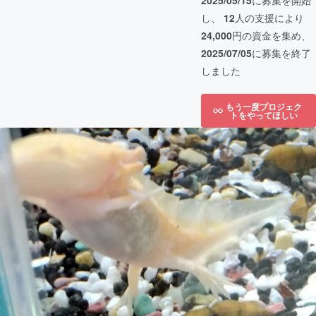
2025/05/15
に募集を開始
し、
12
人の支援により
24,000
円の資金を集め、
2025/07/05
に募集を終了
しました
もう一度プロジェク
トをやってほしい