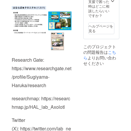
支援で困った
時はどこに相
談したらいい
ですか？
ヘルプページを
見る
このプロジェクト
の問題報告は
こち
ら
よりお問い合わ
Research Gate:
せください
https://www.researchgate.net
/profile/Sugiyama-
Haruka/research
researchmap: https://researc
hmap.jp/HAL_lab_Axolotl
Twitter
(X): https://twitter.com/lab_ne