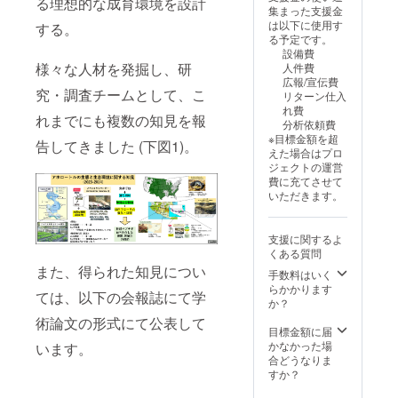
る理想的な成育環境を設計
集まった支援金
は以下に使用す
する。
る予定です。
設備費
様々な人材を発掘し、研
人件費
広報/宣伝費
究・調査チームとして、こ
リターン仕入
れ費
れまでにも複数の知見を報
分析依頼費
※目標金額を超
告してきました (下図1)。
えた場合はプロ
ジェクトの運営
費に充てさせて
いただきます。
支援に関するよ
くある質問
また、得られた知見につい
手数料はいく
らかかります
ては、以下の会報誌にて学
か？
術論文の形式にて公表して
目標金額に届
かなかった場
います。
合どうなりま
すか？