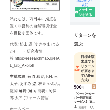
法に基づく
表記
メッセー
ジを送る
私たちは、西日本に拠点を
置く非営利の自然環境保全
を目指す団体です。
リターンを
選ぶ
代表: 杉山 遥 (すぎやま はる
か)・・・研究者情
目標金額
報 https://researchmap.jp/HA
未達でも
L_lab_Axolotl
リターン
が届きま
す
(All-in
主構成員: 萩原 和晃, F.N. 三
方式)
太子, あすみ 悠, 枝豆 やみん,
500
円
龍岡 竜騎 (竜岡 龍騎), 阿保
【ウーパールー
郎 太郎 (ファーム管理)
パー飼育指導
サービス】 支援
者様へ通常より
支援者：2人
ホームペー
詳細なウーパー