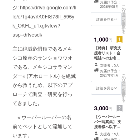
お届け予定：
ルーパーの飼育
こ
ジ: https://drive.google.com/fi
2026年08月
の
相談・飼育案内
リ
タ
を実施します。
le/d/1g4avrtK0FlS78II_595y
ー
ン
・実施期間：
詳細を見る
を
選
2026年8月1日〜
k_OKFL_u1xgt/view?
択
す
2027年1月1日ま
る
usp=drivesdk
で ・開始日：
1,000
2026年8月1日〜
円
2027年1月1日ま
主に絶滅危惧種であるメキ
【特典】 研究支
で ・支援時、必
援者リスト・会
ずご連絡先・相
シコ原産のサンショウウオ
報誌へのお名前
談内容の詳細を
（ニックネーム,
ご記入くださ
支援者：5人
である、メキシコサラマン
ハンドルネー
い。そちらに返
お届け予定：
ム）を掲載しま
信し、開始いた
ダー※ (アホロートル) を絶滅
こ
2027年01月
の
す。 ・掲載期
します。 ・実施
リ
タ
間：2027年1
から救うため、以下のアプ
概要・受講方
ー
ン
月〜事業が存続
詳細を見る
法： ハルラボ
を
選
する限り掲載 ・
ローチで調査・研究を行っ
DM (開放中) に
択
す
掲載方法：文字
て随時受付。
る
てきました。
(希望あればアイ
※ 期間中、可能
3,000
コンイラスト) ・
円
な範囲で随時対
支援時、必ず備
応中。 ・ＤM
※ ウーパールーパーの名
【ウーパールー
考欄に希望され
先：
パー写真集】 支
るお名前をご記
https://x.com/la
前でペットとして流通して
援者様へ以下の
入ください。
b_new2
写真集をご提供
支援者：5人
います。
いたします。 ・
お届け予定：