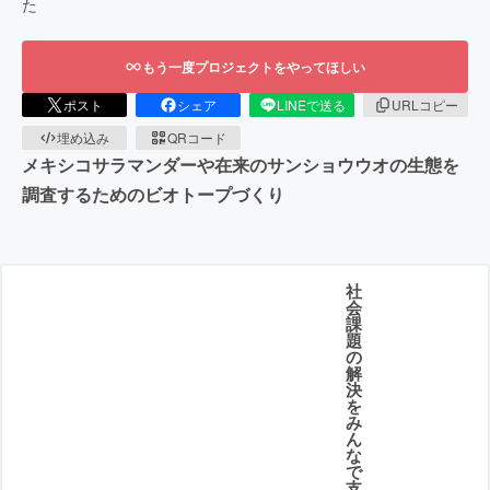
た
もう一度プロジェクトをやってほしい
ポスト
シェア
LINEで送る
URLコピー
埋め込み
QRコード
メキシコサラマンダーや在来のサンショウウオの生態を
調査するためのビオトープづくり
社
会
課
題
の
解
決
を
み
ん
な
で
支