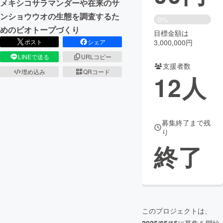
メキシコサラマンダーや在来のサ
ンショウウオの生態を調査するた
まちづくり・地域活性化
0%
めのビオトープづくり
目標金額は
3,000,000円
ポスト
シェア
CAMPFIRE for Social Good
CAMPFIRE Creation
LINEで送る
URLコピー
CAMPFIREふるさと納税
machi-ya
コミュニティ
支援者数
埋め込み
QRコード
12
人
募集終了まで残
り
終了
このプロジェクトは、