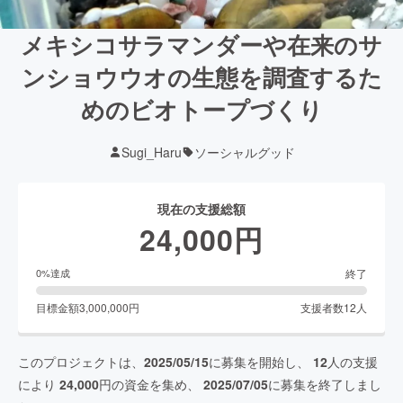
メキシコサラマンダーや在来のサ
ンショウウオの生態を調査するた
めのビオトープづくり
Sugi_Haru
ソーシャルグッド
現在の支援総額
24,000
円
終了
0
%達成
目標金額
3,000,000
円
支援者数
12
人
このプロジェクトは、
2025/05/15
に募集を開始し、
12
人の支援
により
24,000
円の資金を集め、
2025/07/05
に募集を終了しまし