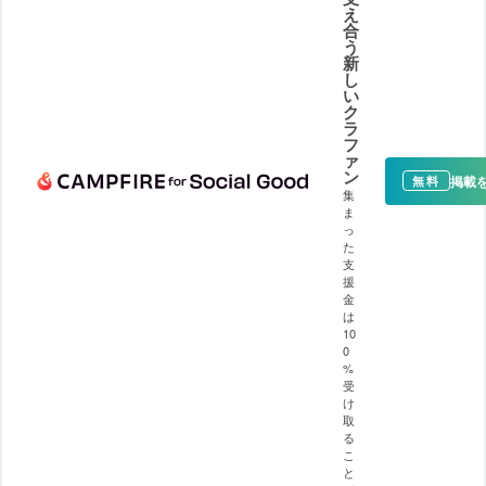
え
合
う
新
し
い
ク
ラ
フ
ァ
ン
掲載
無料
集
ま
っ
た
支
援
金
は
10
0
%
受
け
取
る
こ
と