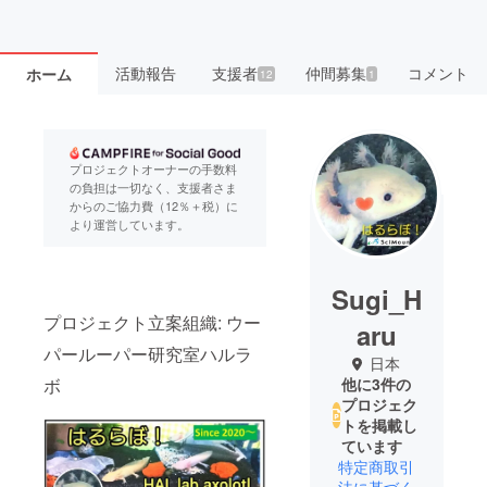
活動報告
支援者
仲間募集
コメント
ホーム
12
1
プロジェクトオーナーの手数料
の負担は一切なく、支援者さま
からのご協力費（12％＋税）に
より運営しています。
Sugi_H
プロジェクト立案組織: ウー
aru
パールーパー研究室ハルラ
日本
ボ
他に3件の
プロジェク
トを掲載し
ています
特定商取引