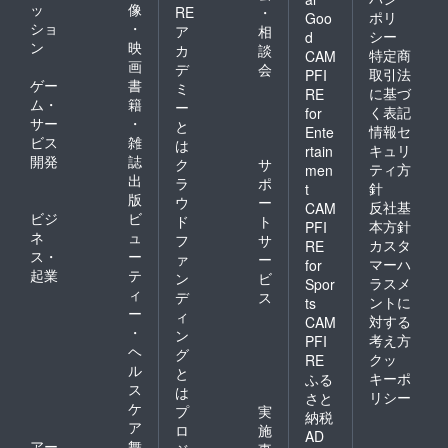
ッ
像
RE
・
ポリ
Goo
ショ
・
ア
相
シー
d
ン
映
カ
談
特定商
CAM
画
デ
会
取引法
PFI
ゲー
書
ミ
に基づ
RE
ム・
籍
ー
く表記
for
サー
・
と
情報セ
Ente
ビス
雑
は
キュリ
rtain
開発
誌
ク
サ
ティ方
men
出
ラ
ポ
針
t
版
ウ
ー
反社基
CAM
ビジ
ビ
ド
ト
本方針
PFI
ネ
ュ
フ
サ
カスタ
RE
ス・
ー
ァ
ー
マーハ
for
起業
テ
ン
ビ
ラスメ
Spor
ィ
デ
ス
ントに
ts
ー
ィ
対する
CAM
・
ン
考え方
PFI
ヘ
グ
クッ
RE
ル
と
キーポ
ふる
ス
は
リシー
さと
ケ
プ
実
納税
ア
ロ
施
AD
アー
舞