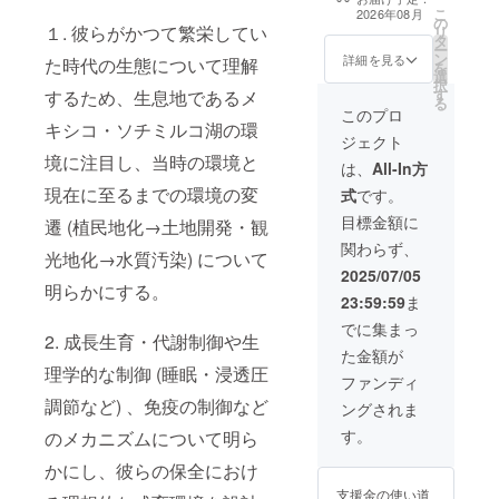
配布開始: 2026
こ
2026年08月
の
年8月から順次
１. 彼らがかつて繁栄してい
リ
タ
・Pdf形式 (A4:
ー
ン
W210mm×297
詳細を見る
た時代の生態について理解
を
選
mm 相当) の
択
す
するため、生息地であるメ
データ配布 ・支
る
援時、備考欄に
このプロ
キシコ・ソチミルコ湖の環
お名前をご記入
ジェクト
下さい。当ラボ
境に注目し、当時の環境と
のメールアドレ
は、
All-In方
ス
現在に至るまでの環境の変
式
です。
(sugiyama.haru
ka.axoltl@gmail
目標金額に
遷 (植民地化→土地開発・観
.comよりご連絡
関わらず、
いたします。
光地化→水質汚染) について
2025/07/05
明らかにする。
23:59:59
ま
でに集まっ
2. 成長生育・代謝制御や生
た金額が
理学的な制御 (睡眠・浸透圧
ファンディ
調節など) 、免疫の制御など
ングされま
す。
のメカニズムについて明ら
かにし、彼らの保全におけ
支援金の使い道