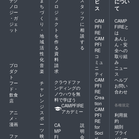
テク
ま
プ
ス
ビ
につい
ノロ
ち
ロ
タ
ス
て
ジー
づ
ジ
ッ
・ガ
く
ェ
フ
CAM
CAMP
ジェ
り
ク
に
PFI
FIREと
ット
・
ト
相
RE
は
地
を
談
CAM
あんし
域
作
す
PFI
ん・安
活
る
る
RE
全への
性
資
コ
取り組
化
料
ミュ
み
プロ
音
請
ニ
ニュー
ダク
楽
求
ティ
ス
ト
CAM
ヘルプ
クラウドファ
フー
チ
PFI
お問い
ンディングの
ド・
ャ
RE
合わせ
ノウハウを無
飲食
レ
Crea
料で学ぼう
店
ン
tion
各種規定
CAMPFIRE
ジ
CAM
アカデミー
アニ
ス
利用規
PFI
メ・
ポ
約
RE
漫画
ー
CA
説
細則
for
ツ
MP
明
プライ
Soci
ファ
映
FI
会
バシー
al