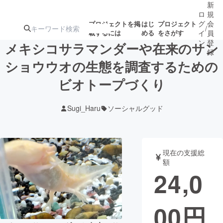
新
ロ
規
グ
会
プロジェクトを掲
はじ
プロジェクト
/
載するには
める
をさがす
イ
員
ン
登
メキシコサラマンダーや在来のサン
録
ショウウオの生態を調査するための
ビオトープづくり
人気のプロ
注目のリ
注目の新着プロ
募集終了が近いプ
もうすぐ公開
ジェクト
ターン
ジェクト
ロジェクト
されます
Sugi_Haru
ソーシャルグッド
アート・写真
音楽
現在の支援総
テクノロジー・ガジェット
ゲーム・サ
額
24,0
映像・映画
書籍・雑誌
00
円
ビジネス・起業
チャレンジ