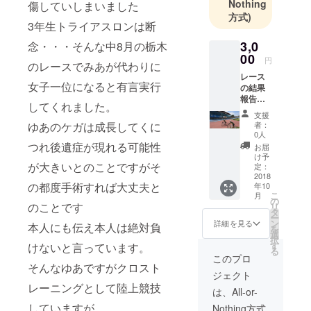
Nothing
傷していしまいました
方式)
3年生トライアスロンは断
3,0
念・・・そんな中8月の栃木
00
円
のレースでみあが代わりに
レース
女子一位になると有言実行
の結果
報告と
してくれました。
画像
支援
ゆあのケガは成長してくに
者：
0人
つれ後遺症が現れる可能性
お届
け予
が大きいとのことですがそ
定：
2018
の都度手術すれば大丈夫と
年10
こ
月
の
のことです
リ
タ
ー
ン
詳細を見る
本人にも伝え本人は絶対負
を
選
択
す
けないと言っています。
る
このプロ
そんなゆあですがクロスト
ジェクト
レーニングとして陸上競技
は、All-or-
していますが
Nothing方式