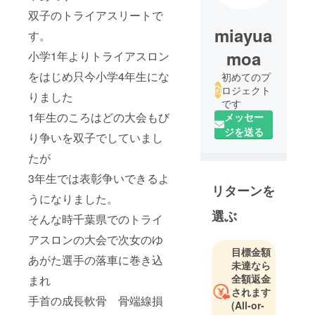
双子のトライアスリートで
miayua
す。
moa
小学1年よりトライアスロン
をはじめ只今小学4年生にな
初めてのプ
ロジェクト
りました
です
1年生のころはどの大会もび
メッセー
ジを送る
り争いを双子でしていまし
たが
3年生では表彰争いできるよ
リターンを
うになりました。
選ぶ
そんな時千葉県でのトライ
アスロンの大会で次女のゆ
目標金額
あがた選手の落車に巻き込
未達なら
全額返金
まれ
されます
手首の成長軟骨 骨端線損
(All-or-