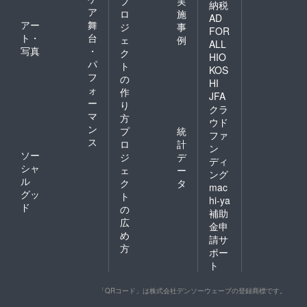
プ
実
納税
ア
ロ
施
AD
アー
舞
ジ
事
FOR
ト・
台
ェ
例
ALL
写真
・
ク
HIO
パ
ト
KOS
フ
の
HI
ォ
作
JFA
ー
り
クラ
マ
方
ウド
ン
プ
統
ファ
ス
ロ
計
ン
ソー
ジ
デ
ディ
シャ
ェ
ー
ング
ル
ク
タ
mac
グッ
ト
hi-ya
ド
の
補助
広
金申
め
請サ
方
ポー
ト
「QRコード」は株式会社デンソーウェーブの登録商標です。