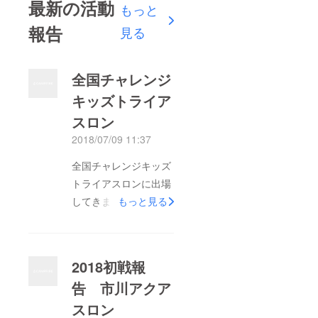
最新の活動
もっと
報告
見る
全国チャレンジ
キッズトライア
スロン
2018/07/09 11:37
全国チャレンジキッズ
トライアスロンに出場
してきましたまだ全国
もっと見る
の壁は高くバイクでだ
いぶ差をつけられてし
まいましたゆあ5位み
2018初戦報
あ6位という結果でし
告 市川アクア
た！
スロン