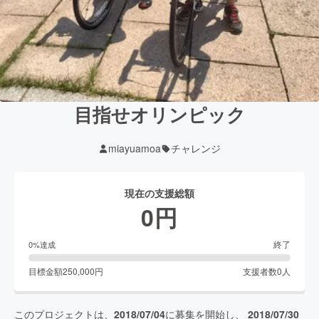
目指せオリンピック
miayuamoa
チャレンジ
現在の支援総額
0
円
終了
0
%達成
目標金額
250,000
円
支援者数
0
人
このプロジェクトは、
2018/07/04
に募集を開始し、
2018/07/30