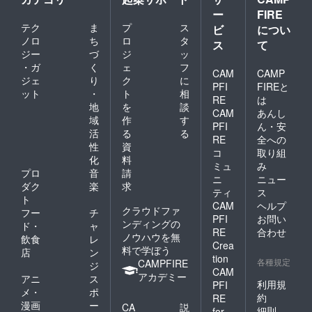
ー
FIRE
テク
ま
プ
ス
ビ
につい
ノロ
ち
ロ
タ
ス
て
ジー
づ
ジ
ッ
・ガ
く
ェ
フ
CAM
CAMP
ジェ
り
ク
に
PFI
FIREと
ット
・
ト
相
RE
は
地
を
談
CAM
あんし
域
作
す
PFI
ん・安
活
る
る
RE
全への
性
資
コ
取り組
化
料
ミュ
み
プロ
音
請
ニ
ニュー
ダク
楽
求
ティ
ス
ト
CAM
ヘルプ
クラウドファ
フー
チ
PFI
お問い
ンディングの
ド・
ャ
RE
合わせ
ノウハウを無
飲食
レ
Crea
料で学ぼう
店
ン
tion
各種規定
CAMPFIRE
ジ
CAM
アカデミー
アニ
ス
利用規
PFI
メ・
ポ
約
RE
漫画
ー
CA
説
細則
for