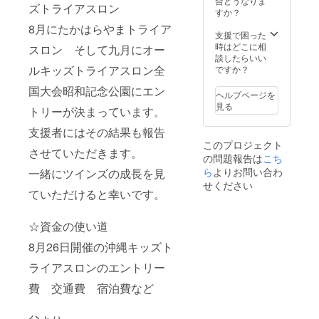
合どうなりま
ズトライアスロン
すか？
8月にたかはらやまトライア
支援で困った
時はどこに相
スロン そして九月にオー
談したらいい
ルキッズトライアスロン全
ですか？
国大会昭和記念公園にエン
ヘルプページを
見る
トリーが決まっています。
支援者にはその結果も報告
このプロジェクト
させていただきます。
の問題報告は
こち
ら
よりお問い合わ
一緒にツインズの成長を見
せください
ていただけると幸いです。
☆資金の使い道
8月26日開催の沖縄キッズト
ライアスロンのエントリー
費 交通費 宿泊費など