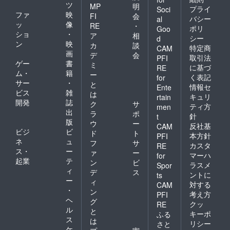
ツ
MP
明
プライ
Soci
ファ
映
FI
会
バシー
al
ッ
像
RE
・
ポリ
Goo
ショ
・
ア
相
シー
d
ン
映
カ
談
特定商
CAM
画
デ
会
取引法
PFI
ゲー
書
ミ
に基づ
RE
ム・
籍
ー
く表記
for
サー
・
と
情報セ
Ente
ビス
雑
は
キュリ
rtain
開発
誌
ク
サ
ティ方
men
出
ラ
ポ
針
t
版
ウ
ー
反社基
CAM
ビジ
ビ
ド
ト
本方針
PFI
ネ
ュ
フ
サ
カスタ
RE
ス・
ー
ァ
ー
マーハ
for
起業
テ
ン
ビ
ラスメ
Spor
ィ
デ
ス
ントに
ts
ー
ィ
対する
CAM
・
ン
考え方
PFI
ヘ
グ
クッ
RE
ル
と
キーポ
ふる
ス
は
リシー
さと
ケ