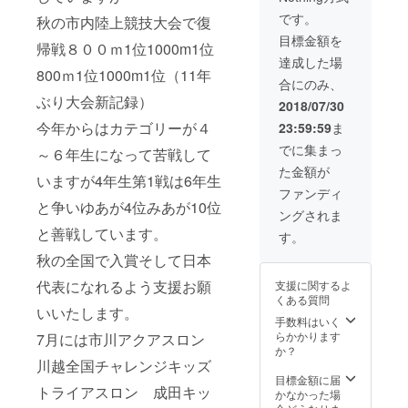
です。
秋の市内陸上競技大会で復
目標金額を
帰戦８００ｍ1位1000m1位
達成した場
800ｍ1位1000m1位（11年
合にのみ、
ぶり大会新記録）
2018/07/30
今年からはカテゴリーが４
23:59:59
ま
でに集まっ
～６年生になって苦戦して
た金額が
いますが4年生第1戦は6年生
ファンディ
と争いゆあが4位みあが10位
ングされま
と善戦しています。
す。
秋の全国で入賞そして日本
代表になれるよう支援お願
支援に関するよ
くある質問
いいたします。
手数料はいく
らかかります
7月には市川アクアスロン
か？
川越全国チャレンジキッズ
目標金額に届
トライアスロン 成田キッ
かなかった場