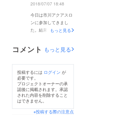
2018/07/07 18:48
今日は市川アクアスロ
ンに参加してきまし
た。結果は長女みあ総
もっと見る
合5位女子3位次女ゆあ
昨年の骨折にも負けず
コメント
もっと見る
何と総合1位の優勝す
ることができまし
た！！明日は全国チャ
投稿するには
ログイン
が
レンジキッズトライア
必要です。
スロン！スーパーキッ
プロジェクトオーナーの承
認後に掲載されます。承認
ズ相手にどこまででき
された内容を削除すること
るかまた報告いたしま
はできません。
す。
※投稿する際の注意点