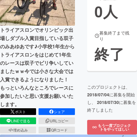
0
人
まちづくり・地域活性化
トライアスロンでオリンピック出
CAMPFIRE for Social Good
CAMPFIRE Creation
募集終了まで残
場しダブル入賞目指している双子
り
CAMPFIREふるさと納税
machi-ya
コミュニティ
のみあゆあです♪小学校1年生から
終了
トライアスロンをはじめて1年生
のレースは双子でビリ争いしてい
ましたｗｗ今では小さな大会では
入賞できるようになりました！
このプロジェクトは、
もっといろんなところでレースに
2018/07/04
に募集を開始
参加したいと思い支援お願いいた
し、
2018/07/30
に募集を
します。
終了しました
ポスト
シェア
LINEで送る
URLコピー
もう一度プロジェク
トをやってほしい
埋め込み
QRコード