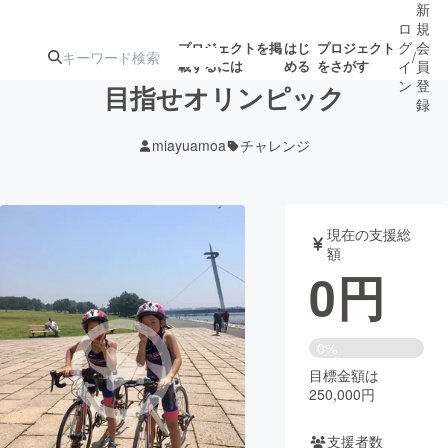
新
ロ
規
グ
会
プロジェクトを掲
はじ
プロジェクト
/
載するには
める
をさがす
イ
員
ン
登
目指せオリンピック
録
miayuamoa
チャレンジ
人気のプロ
注目のリ
注目の新着プロ
募集終了が近いプ
もうすぐ公開
ジェクト
ターン
ジェクト
ロジェクト
されます
現在の支援総
額
アート・写真
音楽
0
円
テクノロジー・ガジェット
ゲーム・サ
0%
目標金額は
映像・映画
書籍・雑誌
250,000円
ビジネス・起業
チャレンジ
支援者数