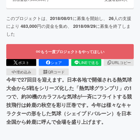
このプロジェクトは、
2018/08/01
に募集を開始し、
26
人の支援
により
483,000
円の資金を集め、
2018/09/29
に募集を終了しま
した
もう一度プロジェクトをやってほしい
ポスト
シェア
LINEで送る
URLコピー
埋め込み
QRコード
今年で27回目を迎えます。日本各地で開催される熱気球
大会から5戦をシリーズ化した「熱気球グランプリ」の1
つで、約30機のカラフルな気球が一斉にフライトする競
技飛行は鈴鹿の秋空を彩り圧巻です。今年は様々なキャ
ラクターの形をした気球（シェイプドバルーン）を日本
全国から鈴鹿に呼んで会場を盛り上げます。