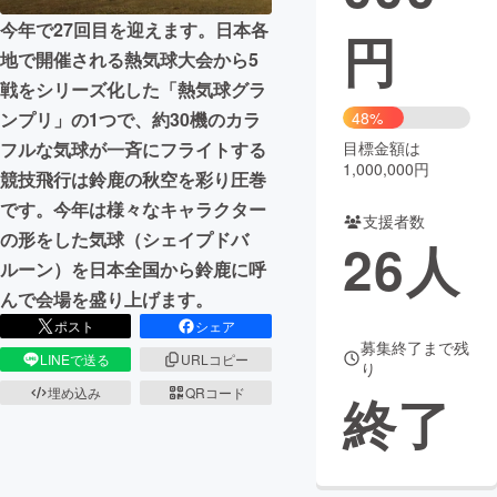
今年で27回目を迎えます。日本各
円
まちづくり・地域活性化
地で開催される熱気球大会から5
戦をシリーズ化した「熱気球グラ
CAMPFIRE for Social Good
CAMPFIRE Creation
ンプリ」の1つで、約30機のカラ
48%
CAMPFIREふるさと納税
machi-ya
コミュニティ
フルな気球が一斉にフライトする
目標金額は
1,000,000円
競技飛行は鈴鹿の秋空を彩り圧巻
です。今年は様々なキャラクター
支援者数
の形をした気球（シェイプドバ
26
人
ルーン）を日本全国から鈴鹿に呼
んで会場を盛り上げます。
ポスト
シェア
募集終了まで残
LINEで送る
URLコピー
り
埋め込み
QRコード
終了