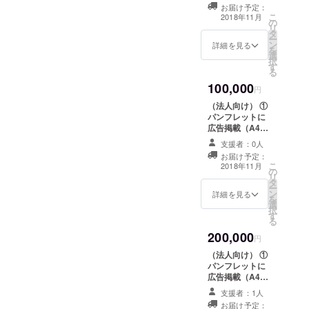
クロ） ②熱気球
径105ｍ
ついて
お届け予定：
係留飛行（搭乗
ｍ） ③
内容：
こ
2018年11月
の
体験）1名無料券
熱気球
平成30
リ
タ
2枚※下記の注意
タオル1
年11月
ー
ン
事項を参照 ■熱
詳細を見る
枚（タ
23日～
を
選
気球係留飛行
テ200ｍ
25日大
択
す
（搭乗体験）1名
ｍ×ヨコ
会期間
る
無料券の注意事
1,100ｍ
中の3日
100,000
項について 内
円
ｍ） ④
間のい
容：平成30年11
熱気球
ずれか1
（法人向け） ①
月23日～25日大
係留飛
日に、
パンフレットに
会期間中の3日間
行（搭
気球に1
広告掲載（A4
のいずれか1日
乗体
回搭乗
1ページ モノク
に、気球に1回搭
支援者：0人
験）1名
できま
ロ） ②熱気球係
乗できます。 場
お届け予定：
無料券2
す。 場
留飛行（搭乗体
こ
所：鈴鹿川河川
2018年11月
枚※下記
所：鈴
の
験）1名無料券2
リ
緑地 日時：当日
の注意
鹿川河
タ
枚※下記の注意事
ー
の競技飛行終了
事項を
川緑地
ン
項を参照 ■熱気
詳細を見る
を
後から10：00頃
参照 ■
日時：
選
球係留飛行（搭
択
の予定 受付：
熱気球
当日の
す
乗体験）1名無料
る
7：00～9：00頃
係留飛
競技飛
券の注意事項に
に開始します
200,000
行（搭
行終了
ついて 内容：平
円
（予定） ※大会
乗体
後から
成30年11月23日
期間中に熱気球
（法人向け） ①
験）1名
10：00
～25日大会期間
係留飛行（搭乗
パンフレットに
無料券
頃の予
中の3日間のいず
体験）1名無料券
広告掲載（A4
の注意
定 受
れか1日に、気球
が利用できな
1ページ カ
事項に
付：7：
に1回搭乗できま
支援者：1人
かった場合また
ラー） ②熱気球
ついて
00～9：
す。 場所：鈴鹿
お届け予定：