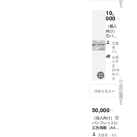
択
を承り
す
る
ます）
10,
②熱気
球ス
000
円
テッ
（個人
カー1枚
向け）
（丸
①パン
型 直
フレッ
径105ｍ
支援
トに氏
ｍ） ③
者：
名掲載
熱気球
7人
（本
係留飛
お届
名、ア
行（搭
け予
カウン
乗体
定：
ト名な
2018
験）1名
年11
ど、掲
無料券1
こ
月
載する
枚※下記
の
リ
名前の
の注意
タ
ー
表記の
事項を
ン
詳細を見る
を
ご希望
参照 ■
選
択
を承り
熱気球
す
る
ます）
係留飛
50,000
②熱気
行（搭
円
球ス
乗体
（法人向け） ①
テッ
験）1名
パンフレットに
カー1枚
無料券
広告掲載（A4
（丸
の注意
1/2ページ モノ
型 直
事項に
支援者：3人