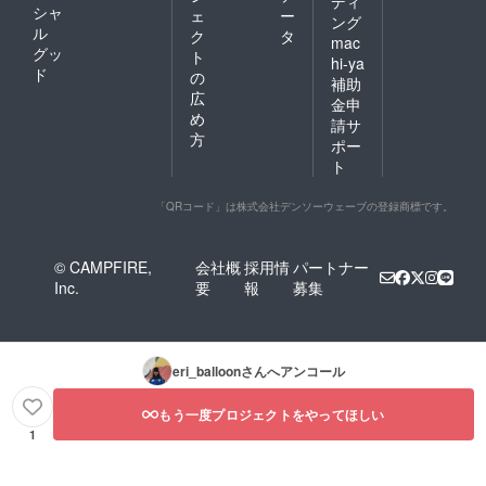
ディ
シャ
ェ
ー
ング
ル
ク
タ
mac
グッ
ト
hi-ya
ド
の
補助
広
金申
め
請サ
方
ポー
ト
「QRコード」は株式会社デンソーウェーブの登録商標です。
© CAMPFIRE,
会社概
採用情
パートナー
Inc.
要
報
募集
eri_balloon
さんへアンコール
もう一度プロジェクトをやってほしい
1