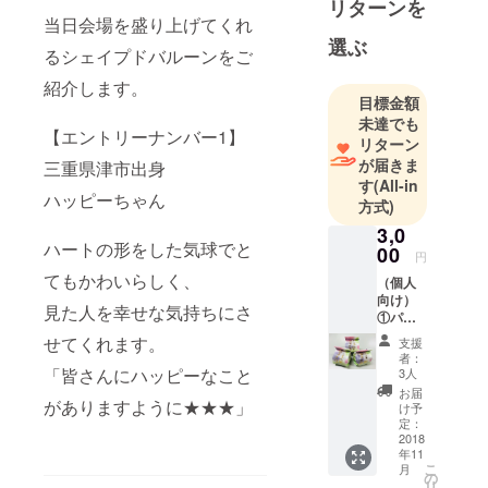
リターンを
初めて乗っ
当日会場を盛り上げてくれ
た時、たく
選ぶ
さんの気球
るシェイプドバルーンをご
が一斉に空
紹介します。
を飛んでい
目標金額
未達でも
る光景を初
【エントリーナンバー1】
リターン
めて見た
が届きま
三重県津市出身
時、とても
す
(All-in
感動しまし
ハッピーちゃん
方式)
た。当日は
3,0
鈴鹿バルー
ハートの形をした気球でと
00
円
ンフェス
てもかわいらしく、
（個人
ティバルの
向け）
見た人を幸せな気持ちにさ
会場にぜひ
①パン
フレッ
お越しくだ
せてくれます。
支援
トに氏
者：
さい。
名掲載
「皆さんにハッピーなこと
3人
（本
お届
がありますように★★★」
名、ア
け予
カウン
定：
ト名な
2018
年11
ど、掲
こ
月
載する
の
リ