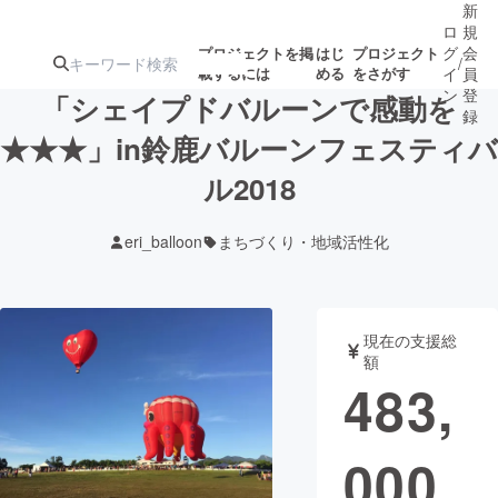
新
ロ
規
グ
会
プロジェクトを掲
はじ
プロジェクト
/
載するには
める
をさがす
イ
員
ン
登
「シェイプドバルーンで感動を
録
★★★」in鈴鹿バルーンフェスティバ
ル2018
人気のプロ
注目のリ
注目の新着プロ
募集終了が近いプ
もうすぐ公開
ジェクト
ターン
ジェクト
ロジェクト
されます
eri_balloon
まちづくり・地域活性化
アート・写真
音楽
現在の支援総
テクノロジー・ガジェット
ゲーム・サ
額
483,
映像・映画
書籍・雑誌
000
ビジネス・起業
チャレンジ