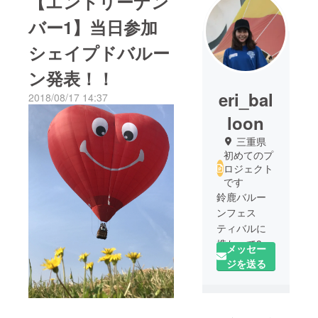
【エントリーナン
バー1】当日参加
シェイプドバルー
ン発表！！
eri_bal
2018/08/17 14:37
loon
三重県
初めてのプ
ロジェクト
です
鈴鹿バルー
ンフェス
ティバルに
携わって3年
メッセー
目です。気
ジを送る
球を初めて
近くで見た
時、気球に