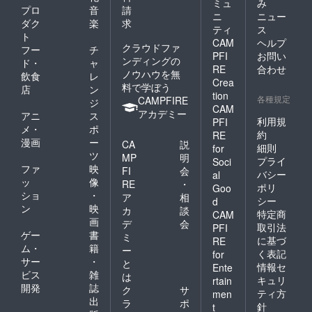
ミュ
み
プロ
音
請
ニ
ニュー
ダク
楽
求
ティ
ス
ト
CAM
ヘルプ
クラウドファ
フー
チ
PFI
お問い
ンディングの
ド・
ャ
RE
合わせ
ノウハウを無
飲食
レ
Crea
料で学ぼう
店
ン
tion
各種規定
CAMPFIRE
ジ
CAM
アカデミー
アニ
ス
利用規
PFI
メ・
ポ
約
RE
漫画
ー
CA
説
細則
for
ツ
MP
明
プライ
Soci
ファ
映
FI
会
バシー
al
ッ
像
RE
・
ポリ
Goo
ショ
・
ア
相
シー
d
ン
映
カ
談
特定商
CAM
画
デ
会
取引法
PFI
ゲー
書
ミ
に基づ
RE
ム・
籍
ー
く表記
for
サー
・
と
情報セ
Ente
ビス
雑
は
キュリ
rtain
開発
誌
ク
サ
ティ方
men
出
ラ
ポ
針
t