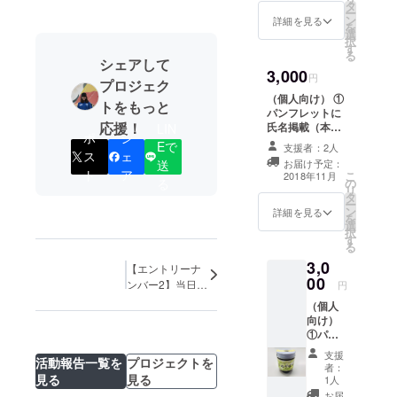
名前の
タ
ー
表記の
ン
詳細を見る
を
ご希望
選
択
を承り
す
る
ます）
シェアして
3,000
②焼菓
円
プロジェク
子「そ
（個人向け） ①
らの旅
トをもっと
パンフレットに
鈴鹿さ
応援！
氏名掲載（本
LIN
んぽ」3
ポ
シ
名、アカウント
個入り
Eで
支援者：2人
ス
ェ
名など、掲載す
（製造
送
お届け予定：
る名前の表記の
者：と
ト
ア
こ
2018年11月
る
の
ご希望を承りま
らや勝
リ
タ
す） ②熱気球ス
月）
ー
ン
テッカー1枚（丸
詳細を見る
を
選
型 直径105ｍ
択
す
ｍ） ③熱気球タ
る
オル1枚（タテ
3,0
【エントリーナ
200ｍｍ×ヨコ
00
1,100ｍｍ）
ンバー2】当日参
円
加シェイプドバ
（個人
ルーン発表！！
向け）
①パン
フレッ
支援
活動報告一覧を
プロジェクトを
トに氏
者：
名掲載
見る
見る
1人
（本
お届