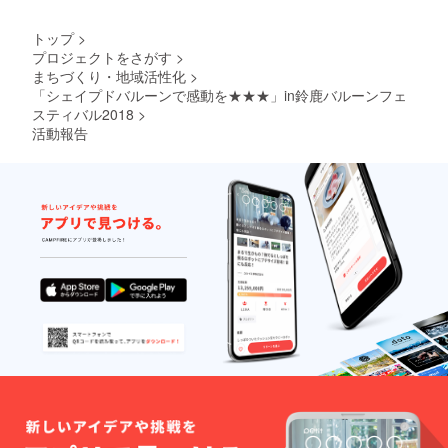
園1名無
ださ
料券と
い。 ※
トップ
>
して使
受付順
用でき
に搭乗
プロジェクトをさがす
>
ます。
いただ
まちづくり・地域活性化
>
（使用
きます
「シェイプドバルーンで感動を★★★」in鈴鹿バルーンフェ
可能期
ので、
スティバル2018
>
間平成
列に並
活動報告
30年11
んでい
月26日
ただく
～平成
必要が
30年12
ありま
月31
す。 ※
日） ※
係留飛
気象状
行（搭
況によ
乗体
り中
験）の
止・時
気球は
間変
選べま
更・人
せんの
数打ち
でご了
切りと
承くだ
なる場
さい。
合があ
ります
のでご
了承く
ださ