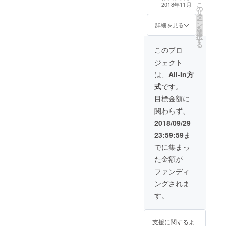
は台風等で大会
係留飛行（搭乗
内容：
00頃に
こ
川河川緑地 日
2018年11月
の
が中止になった
体験）1名無料券
平成30
開始し
リ
時：当日の競技
タ
場合、鈴鹿サー
2枚※下記の注意
年11月
ます
ー
飛行終了後から
ン
キットにてモー
事項を参照 ■熱
詳細を見る
23日～
（予
を
10：00頃の予定
選
トピア入園1名無
気球係留飛行
25日大
定） ※
択
受付：7：00～
す
料券として使用
（搭乗体験）1名
会期間
大会期
る
9：00頃に開始
できます。（使
無料券の注意事
このプロ
中の3日
間中に
します（予定）
用可能期間平成
項について 内
間のい
熱気球
※大会期間中に熱
ジェクト
30年11月26日～
容：平成30年11
ずれか1
係留飛
気球係留飛行
平成30年12月31
月23日～25日大
は、
All-In方
日に、
行（搭
（搭乗体験）1名
日） ※気象状況
会期間中の3日間
気球に1
乗体
無料券が利用で
式
です。
により中止・時
のいずれか1日
回搭乗
験）1名
きなかった場合
間変更・人数打
に、気球に1回搭
目標金額に
できま
無料券
または台風等で
ち切りとなる場
乗できます。 場
す。 場
が利用
大会が中止に
関わらず、
合がありますの
所：鈴鹿川河川
所：鈴
できな
なった場合、鈴
でご了承くださ
緑地 日時：当日
2018/09/29
鹿川河
かった
鹿サーキットに
い。 ※受付順に
の競技飛行終了
川緑地
場合ま
てモートピア入
23:59:59
ま
搭乗いただきま
後から10：00頃
日時：
たは台
園1名無料券とし
すので、列に並
の予定 受付：
でに集まっ
当日の
風等で
て使用できま
んでいただく必
7：00～9：00頃
競技飛
大会が
す。（使用可能
た金額が
要があります。
に開始します
行終了
中止に
期間平成30年11
※係留飛行（搭乗
（予定） ※大会
ファンディ
後から
なった
月26日～平成30
体験）の気球は
期間中に熱気球
10：00
場合、
年12月31日） ※
ングされま
選べませんので
係留飛行（搭乗
頃の予
鈴鹿
気象状況により
ご了承くださ
体験）1名無料券
す。
定 受
サー
中止・時間変
い。
が利用できな
付：7：
キット
更・人数打ち切
かった場合また
00～9：
にて
りとなる場合が
は台風等で大会
00頃に
モート
支援に関するよ
ありますのでご