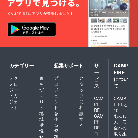
い。 ※
受付順
に搭乗
いただ
きます
ので、
列に並
んでい
ただく
必要が
ありま
す。 ※
係留飛
カテゴリー
起案サポート
サ
CAMP
行（搭
乗体
ー
FIRE
験）の
テク
ま
プ
ス
ビ
につい
気球は
ノロ
ち
ロ
タ
ス
て
選べま
ジー
づ
ジ
ッ
せんの
でご了
・ガ
く
ェ
フ
CAM
CAMP
承くだ
ジェ
り
ク
に
PFI
FIREと
さい。
ット
・
ト
相
RE
は
地
を
談
CAM
あんし
域
作
す
PFI
ん・安
活
る
る
RE
全への
性
資
コ
取り組
化
料