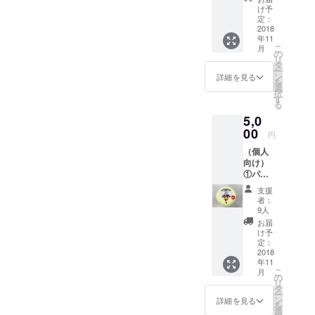
名、ア
け予
カウン
定：
ト名な
2018
年11
ど、掲
こ
月
載する
の
リ
名前の
タ
ー
表記の
ン
詳細を見る
を
ご希望
選
択
を承り
す
る
ます）
5,0
②地元
食材の
00
円
白ネ
（個人
ギ、大
向け）
豆、に
①パン
んにく
フレッ
使用
支援
トに氏
「白ね
者：
名掲載
ぎ味
9人
（本
噌」1個
お届
名、ア
（製造
け予
カウン
者：JA
定：
ト名な
2018
鈴鹿）
年11
ど、掲
こ
月
載する
の
リ
名前の
タ
ー
表記の
ン
詳細を見る
を
ご希望
選