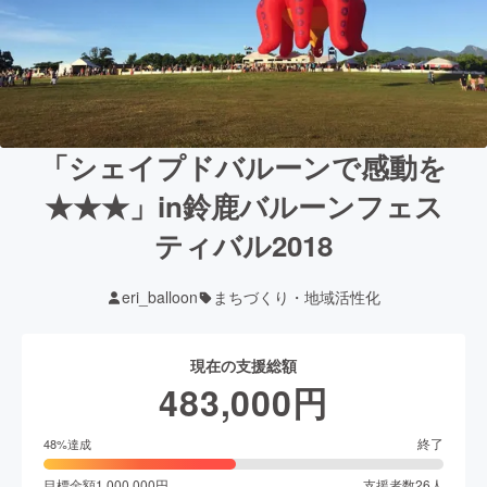
「シェイプドバルーンで感動を
★★★」in鈴鹿バルーンフェス
ティバル2018
eri_balloon
まちづくり・地域活性化
現在の支援総額
483,000
円
終了
48
%達成
目標金額
1,000,000
円
支援者数
26
人