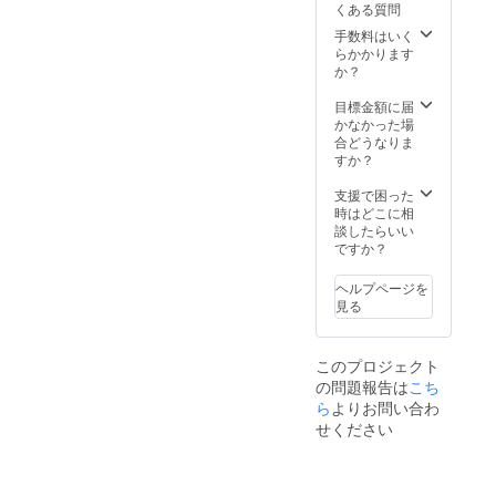
が中止になった
開始し
ピア入
くある質問
了承ください。
場合、鈴鹿サー
ます
園1名無
※受付順に搭乗い
手数料はいく
キットにてモー
（予
料券と
ただきますの
らかかります
トピア入園1名無
定） ※
して使
で、列に並んで
か？
料券として使用
大会期
用でき
いただく必要が
できます。（使
間中に
ます。
あります。 ※係
目標金額に届
用可能期間平成
熱気球
（使用
留飛行（搭乗体
かなかった場
30年11月26日～
係留飛
可能期
験）の気球は選
合どうなりま
平成30年12月31
行（搭
間平成
べませんのでご
すか？
日） ※気象状況
乗体
30年11
了承ください。
により中止・時
験）1名
月26日
支援で困った
間変更・人数打
無料券
～平成
時はどこに相
ち切りとなる場
が利用
30年12
談したらいい
合がありますの
できな
月31
ですか？
でご了承くださ
かった
日） ※
い。 ※受付順に
場合ま
気象状
搭乗いただきま
ヘルプページを
たは台
況によ
すので、列に並
見る
風等で
り中
んでいただく必
大会が
止・時
要があります。
中止に
間変
※係留飛行（搭乗
なった
更・人
このプロジェクト
体験）の気球は
場合、
数打ち
の問題報告は
こち
選べませんので
鈴鹿
切りと
ら
よりお問い合わ
ご了承くださ
サー
なる場
い。
せください
キット
合があ
にて
ります
モート
のでご
ピア入
了承く