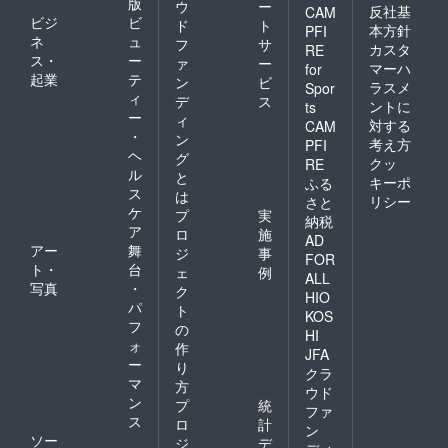
版
ウ
ー
反社基
CAM
ビジ
ビ
ド
ト
本方針
PFI
ネ
ュ
フ
サ
カスタ
RE
ス・
ー
ァ
ー
マーハ
for
起業
テ
ン
ビ
ラスメ
Spor
ィ
デ
ス
ントに
ts
ー
ィ
対する
CAM
・
ン
考え方
PFI
ヘ
グ
クッ
RE
ル
と
キーポ
ふる
ス
は
リシー
さと
ケ
プ
実
納税
ア
ロ
施
AD
アー
舞
ジ
事
FOR
ト・
台
ェ
例
ALL
写真
・
ク
HIO
パ
ト
KOS
フ
の
HI
ォ
作
JFA
ー
り
クラ
マ
方
ウド
ン
プ
統
ファ
ス
ロ
計
ン
ソー
ジ
デ