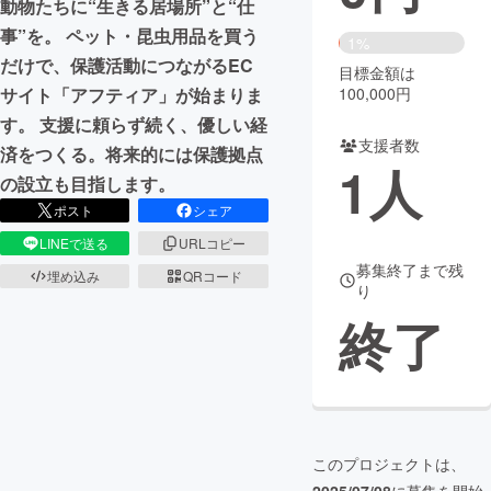
動物たちに“生きる居場所”と“仕
事”を。 ペット・昆虫用品を買う
まちづくり・地域活性化
1%
だけで、保護活動につながるEC
目標金額は
100,000円
サイト「アフティア」が始まりま
CAMPFIRE for Social Good
CAMPFIRE Creation
す。 支援に頼らず続く、優しい経
CAMPFIREふるさと納税
machi-ya
コミュニティ
支援者数
済をつくる。将来的には保護拠点
1
人
の設立も目指します。
ポスト
シェア
LINEで送る
URLコピー
募集終了まで残
埋め込み
QRコード
り
終了
このプロジェクトは、