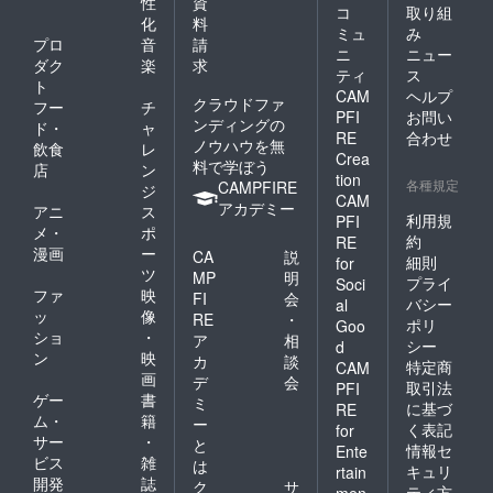
性
資
コ
取り組
化
料
ミュ
み
プロ
音
請
ニ
ニュー
ダク
楽
求
ティ
ス
ト
CAM
ヘルプ
クラウドファ
フー
チ
PFI
お問い
ンディングの
ド・
ャ
RE
合わせ
ノウハウを無
飲食
レ
Crea
料で学ぼう
店
ン
tion
各種規定
CAMPFIRE
ジ
CAM
アカデミー
アニ
ス
利用規
PFI
メ・
ポ
約
RE
漫画
ー
CA
説
細則
for
ツ
MP
明
プライ
Soci
ファ
映
FI
会
バシー
al
ッ
像
RE
・
ポリ
Goo
ショ
・
ア
相
シー
d
ン
映
カ
談
特定商
CAM
画
デ
会
取引法
PFI
ゲー
書
ミ
に基づ
RE
ム・
籍
ー
く表記
for
サー
・
と
情報セ
Ente
ビス
雑
は
キュリ
rtain
開発
誌
ク
サ
ティ方