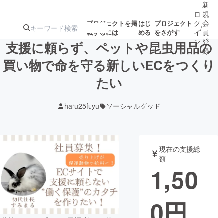
新
ロ
規
グ
会
プロジェクトを掲
はじ
プロジェクト
/
載するには
める
をさがす
イ
員
ン
登
支援に頼らず、ペットや昆虫用品の
録
買い物で命を守る新しいECをつくり
たい
人気のプロ
注目のリ
注目の新着プロ
募集終了が近いプ
もうすぐ公開
ジェクト
ターン
ジェクト
ロジェクト
されます
haru25fuyu
ソーシャルグッド
アート・写真
音楽
現在の支援総
テクノロジー・ガジェット
ゲーム・サ
額
1,50
映像・映画
書籍・雑誌
0
円
ビジネス・起業
チャレンジ