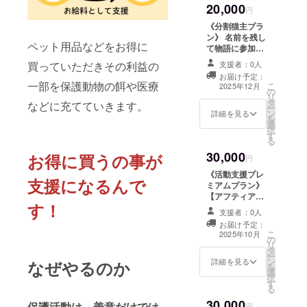
望のお名前（ま
20,000
支援の証とし
お会計につき1枚
円
たはニックネー
て、アフティア
まで）。 ・クー
ム）が記載さ
《分割猫主プラ
公式会員カード
ポンコードは、
れ、 今後の活動
ン》 名前を残し
（クレジット
ご登録のメール
ペット用品などをお得に
やイベントでの
て物語に参加し
カードサイズ）
アドレス宛にお
支援者識別に活
よう 【保護猫の
をお届けいたし
送りします。 ・
支援者：0人
買っていただきその利益の
用される場合が
命名案をご応募
ます。 カードに
有効期間：クー
お届け予定：
あります。 • サ
いただけます】
はご希望のお名
一部を保護動物の餌や医療
こ
ポンコード送付
2025年12月
の
イズ：85.6mm
アフティアが生
前（またはニッ
リ
日（2025年8月5
タ
× 54mm（一般
涯大切に育てる
などに充てていきます。
クネーム）が記
ー
日予定）より6ヶ
ン
的なカードサイ
予定の保護猫1匹
詳細を見る
載され、 今後の
を
月間有効 ※送付
選
ズ） • 素材：
に、支援者の皆
活動やイベント
択
日はクラウド
す
PVC製 • 記載内
様からお寄せい
での支援者識別
る
ファンディング
容：会員名
ただいたニック
に活用される場
終了後に決定・
30,000
お得に買うの事が
（ニックネー
ネーム案の中か
円
合があります。 •
通知いたしま
ム）／発行日／
ら、ひとつを施
サイズ：
す。 ※本クーポ
《活動支援プレ
シリアル番号 等
設側にて選定し
支援になるんで
85.6mm ×
ンは、ご登録の
ミアムプラン》
• ご希望のお名前
命名いたしま
54mm（一般的
メールアドレス
【アフティア奉
は、支援時に備
す。 名付け案を
なカードサイ
す！
に付帯します。
納札(木札)設
考欄へご記入く
ご応募いただけ
支援者：0人
ズ） • 素材：
譲渡・換金はで
置】 支援者様の
ださい 【お礼の
ます。 譲渡は行
お届け予定：
PVC製 • 記載内
きません。 ※こ
お名前（または
こ
メッセージ】 感
わず、命を託さ
2025年10月
容：会員名
の
のリターンは、
ニックネーム）
リ
謝の気持ちを込
れた“うちの
（ニックネー
タ
「サブスクのご
を刻んだ木札
ー
めたメッセージ
子”としてスタッ
ム）／発行日／
ン
利用を検討され
（約20×8cm）
詳細を見る
なぜやるのか
を
をお送りしま
フと共に大切に
シリアル番号 等
選
ている方」に向
を制作し、 アフ
択
す。 【お名前掲
育ててまいりま
• ご希望のお名前
す
けた “体験チ
ティア施設内の
る
載】 ECサイト
す。 命名案をご
は、支援時に備
ケット” です。
「支援者掲示
内「制作者ペー
応募いただいた
30,000
考欄へご記入く
保護活動は、善意だけでは
【アフティア公
コーナー」に設
円