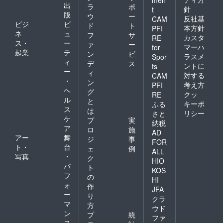
men
出
ラ
ポ
針
t
版
ウ
ー
反社基
CAM
ビジ
ビ
ド
ト
本方針
PFI
ネ
ュ
フ
サ
カスタ
RE
ス・
ー
ァ
ー
マーハ
for
起業
テ
ン
ビ
ラスメ
Spor
ィ
デ
ス
ントに
ts
ー
ィ
対する
CAM
・
ン
考え方
PFI
ヘ
グ
クッ
RE
ル
と
キーポ
ふる
ス
は
リシー
さと
ケ
プ
実
納税
ア
ロ
施
AD
アー
舞
ジ
事
FOR
ト・
台
ェ
例
ALL
写真
・
ク
HIO
パ
ト
KOS
フ
の
HI
ォ
作
JFA
ー
り
クラ
マ
方
ウド
ン
プ
統
ファ
ス