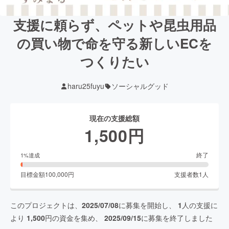
支援に頼らず、ペットや昆虫用品
の買い物で命を守る新しいECを
つくりたい
haru25fuyu
ソーシャルグッド
現在の支援総額
1,500
円
終了
1
%達成
目標金額
100,000
円
支援者数
1
人
このプロジェクトは、
2025/07/08
に募集を開始し、
1
人の支援に
より
1,500
円の資金を集め、
2025/09/15
に募集を終了しました