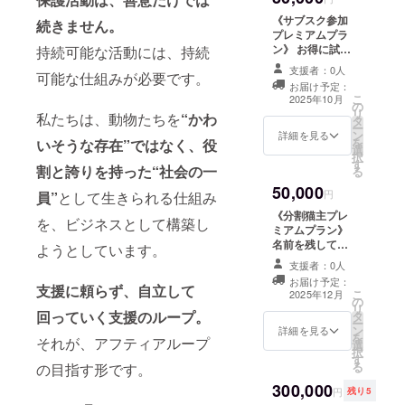
ジ」に、支援者
方のうち、採用
ださい 【活動支
式会員カードの
置いたします。
様のお名前（ま
された方のお名
《サブスク参加
援ライトプラン
続きません。
送付】 支援の証
支援の証を、実
たはニックネー
前は施設内プ
プレミアムプラ
の特典をすべて
として、アフ
際の空間に“名前
ム）を掲載いた
レートに記載い
ン》 お得に試し
持続可能な活動には、持続
含みます】 以下
ティア公式会員
として刻む”唯一
します。 • 掲出
たします。 選定
たい方向けの
の特典も含まれ
カード（クレ
のリターンで
支援者：0人
可能な仕組みが必要です。
期間：サービス
の様子や経過
クーポン付き体
ます： • ECサイ
ジットカードサ
す。 • 刻印内容
お届け予定：
開始からサービ
は、支援者限定
験リターン 【サ
ト内「制作者
こ
イズ）をお届け
は、お名前のみ
2025年10月
の
ス終了まで • 掲
のInstagramア
ブスク優待特典
ページ」へのお
リ
いたします。
／お名前＋一言
私たちは、動物たちを
“かわ
タ
載方法：サイ
カウントにて公
（特別クーポン
名前掲載 • 支援
ー
カードにはご希
メッセージから
ン
ズ:800x200px(
開予定です。 -
券）】 割引クー
詳細を見る
者限定
を
望のお名前（ま
お選びいただけ
いそうな存在”ではなく、役
選
バナー、ロゴ可)
命名：ひらがな
ポン（40%×5
Instagramアカ
択
たはニックネー
ます（全角20文
す
• 注意事項：
／カタカナ／英
枚） ・当ECサ
ウントへのご招
割と誇りを持った“社会の一
る
ム）が記載さ
字以内程度を推
・支援時、
字推奨（20文字
イト「アフティ
待 • 感謝のメッ
れ、 今後の活動
奨） • 希望者に
50,000
必ず備考欄に掲
以内／応相談） -
アループ」での
円
員”
として生きられる仕組み
セージの送付
やイベントでの
は木札設置時の
載を希望される
猫の選定・最終
お買い物にご利
支援者識別に活
記念写真とお礼
《分割猫主プレ
を、ビジネスとして構築し
お名前をご記入
命名決定は、ア
用いただけます
用される場合が
のメッセージを
ミアムプラン》
ください。
フティアが責任
（1回のお会計に
あります。 • サ
メールにてお送
名前を残して物
ようとしています。
・**ロゴま
を持って行いま
つき1枚まで）。
イズ：85.6mm
りいたします •
語に参加しよう
たはバナー掲載
す。 【見守り配
・クーポンコー
支援者：0人
× 54mm（一般
木札は、施設が
【保護猫の命名
をご希望の場合
信URLの発行】
ドは、ご登録の
お届け予定：
的なカードサイ
存続する限り掲
案の応募いただ
支援に頼らず、自立して
こ
は、備考欄に
YouTubeの限定
メールアドレス
2025年12月
の
ズ） • 素材：
示され続けます
けます】 アフ
リ
「画像掲載希
公開URLにて、
宛にお送りしま
回っていく支援のループ。
タ
PVC製 • 記載内
（移転時も引き
ティアが生涯大
ー
望」と明記の
名付けた猫の様
す。 ・有効期
ン
容：会員名
継ぎ予定） • 木
切に育てる予定
詳細を見る
を
上、**プロジェ
子をいつでもご
間：クーポン
それが、アフティアループ
選
（ニックネー
札のデザインに
の保護猫1匹に、
択
クト終了後にお
覧いただけます
コード送付日
す
ム）／発行日／
ついては、可能
支援者の皆様か
る
送りするメール
（音声なし／ス
（2025年8月5日
の目指す形です。
シリアル番号 等
な限りご要望を
らお寄せいただ
にて画像をご提
マホ・PC対
予定）より6ヶ月
300,000
• ご希望のお名前
反映させていた
いたニックネー
円
残り5
出ください。
応）。 【施設で
間有効 ※送付日
は、支援時に備
だきます。 書
ム案の中から、