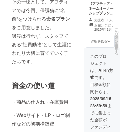
その一環として、アフティ
【支援者限定
の面会（予約
はクラウドファ
《アフティア・
考欄へご記入く
体の雰囲気やレ
ひとつを施設側
Instagramへの
制）】 事前予約
ンディング終了
ネームオーナー
ださい 【活動支
イアウトなど、
にて選定し命名
アでは今回、保護猫に“名
ご招待】 保護活
により、施設で
後に決定・通知
シッププラン》
援ライトプラン
ご希望がある場
いたします。 名
動の裏側や運営
名付けた猫に面
いたします。 ※
【保護猫の命名
前”をつけられる
命名プラン
の特典をすべて
合は支援時に備
付け案をご応募
支援者：0人
の進捗などを投
会いただけます
本クーポンは、
オーナー権】 ア
含みます】 以下
考欄へご記入く
いただけます。
稿する、非公開
（回数制限なし
ご登録のメール
お届け予定：
をご用意しました。
フティアが生涯
の特典も含まれ
ださい。 【アフ
譲渡は行わず、
こ
2025年12月
のInstagramア
／日程調整あ
アドレスに付帯
の
大切に育てる保
ます： • ECサイ
ティア公式会員
命を託された“う
リ
カウントにご招
り）。 【命名証
します。譲渡・
譲渡は行わず、スタッフで
タ
護猫1匹に、あな
ト内「制作者
カードの送付】
ちの子”としてス
ー
待いたします。 •
明書・記念品】
換金はできませ
ン
ただけのニック
詳細を見る
ページ」へのお
支援の証とし
タッフと共に大
を
ある“社員動物”として生涯に
投稿内容：支援
・足跡スタンプ
ん。 ※このリ
選
ネームを名付け
名前掲載 • 支援
て、**アフティ
切に育ててまい
択
進捗／保護状況
入り命名証明書
ターンは、「サ
す
ていただけま
者限定
ア公式会員カー
ります。 命名案
わたり大切に育てていく子
る
／イベント情報
（お名前入り）
ブスクのご利用
す。譲渡は行わ
このプロ
Instagramアカ
ド（クレジット
をご応募いただ
などの先行公開 •
・記念写真（設
を検討されてい
ず、命を託され
ウントへのご招
カードサイズ）
いた方のうち、
たちです。
ジェクト
ご参加には、
置時・猫の写
る方」に向けた
た“うちの子”と
待 • 感謝のメッ
**をお届けいた
採用された方の
Instagramのア
真） 【公式会員
“体験チケット”
してスタッフと
は、
All-In方
セージの送付
します。 カード
お名前は施設内
カウント名を備
カードの送付】
です。 【アフ
共に暮らしま
にはご希望のお
プレートに記載
式
です。
考欄へご記入く
PVC製アフティ
ティア公式会員
す。あなたのお
名前（または
いたします。 選
ださい。 後
ア公式会員カー
カードの送付】
資金の使い道
名前は施設内プ
目標金額に
ニックネーム）
定の様子や経過
日、招待アカウ
ドを送付します
支援の証とし
レートに刻まれ
が記載され、 今
は、支援者限定
関わらず、
ントをご案内い
（サイズ：
て、アフティア
ます。 ・命名：
後の活動やイベ
のInstagramア
たします。
85.6×54mm）。
公式会員カード
ひらがな／カタ
2025/09/15
ントでの支援者
カウントにて公
・記載内容：
（クレジット
・商品の仕入れ・在庫費用
カナ／英字推奨
識別に活用され
開予定です。 -
23:59:59
ま
ニックネーム／
カードサイズ）
（20文字以内／
る場合がありま
命名：ひらがな
発行日／シリア
をお届けいたし
応相談） ・猫の
でに集まっ
す。 • サイズ：
／カタカナ／英
・Webサイト・LP・ロゴ制
ル番号等 ・ご希
ます。 カードに
選定はアフティ
85.6mm ×
字推奨（20文字
た金額が
望の表記は備考
はご希望のお名
アが責任を持っ
54mm（一般的
以内／応相談） -
作などの初期構築費
欄へご記入くだ
前（またはニッ
て行います。
ファンディ
なカードサイ
猫の選定・最終
さい。 【お名前
クネーム）が記
【見守り配信
ズ） • 素材：
命名決定は、ア