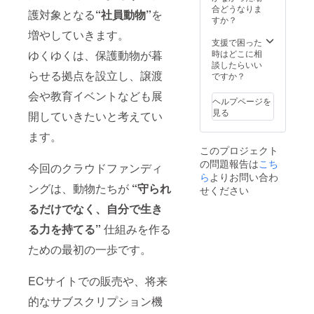
付
Instagramアカ
（サイズ：
合どうなりま
い。 (ご希望に添
PVC製アフティ
護対象となる
“社員動物”
を
ウントへのご招
85.6×54mm）。
すか？
えない場合もご
ア公式会員カー
待 • 感謝のメッ
・記載内容：
ざいます。) ・数
ドを送付します
増やしていきます。
セージの送付
ニックネーム／
支援で困った
量：1点 【活動
（サイズ：
発行日／シリア
時はどこに相
ゆくゆくは、保護動物が暮
支援ライトプラ
85.6×54mm）。
ル番号等 ・ご希
談したらいい
ンの特典をすべ
・記載内容：
らせる拠点を設立し、譲渡
望の表記は備考
ですか？
て含みます】 以
ニックネーム／
欄へご記入くだ
下の特典も含ま
発行日／シリア
会や教育イベントなども展
さい。 【お名前
れます： • ECサ
ル番号等 ・ご希
ヘルプページを
掲載】 ECサイ
イト内「制作者
望の表記は備考
見る
開していきたいと考えてい
ト「制作者ペー
ページ」へのお
欄へご記入くだ
ジ」に支援者名
名前掲載 • 支援
さい。 【お名前
ます。
を掲載します。
者限定
掲載】 ECサイ
このプロジェクト
・画像掲載可
Instagramアカ
ト「制作者ペー
の問題報告は
こち
（サイズ：
今回のクラウドファンディ
ウントへのご招
ジ」に支援者名
ら
よりお問い合わ
800×200px） ・
待 • 寄せ書き風
を掲載します。
ングは、動物たちが
“守られ
ロゴ／バナー掲
せください
色紙 • 感謝の
・画像掲載可
載希望の方は備
メッセージの送
（サイズ：
るだけでなく、自分で生き
考欄に「画像掲
付
800×200px） ・
載希望」と記入
ロゴ／バナー掲
る力を持てる”
仕組みを作る
の上、プロジェ
載希望の方は備
クト終了後にお
考欄に「画像掲
ための最初の一歩です。
送りする案内を
載希望」と記入
ご確認くださ
の上、プロジェ
い。 【活動支援
クト終了後にお
ECサイトでの販売や、将来
スタンダードプ
送りする案内を
的なサブスクリプション機
ランの特典をす
ご確認くださ
べて含みます】
い。 【活動支援