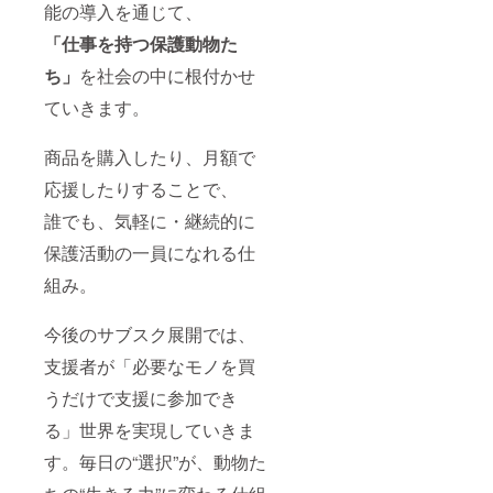
能の導入を通じて、
以下の特典も含
ライトプランの
まれます： • EC
特典をすべて含
「仕事を持つ保護動物た
サイト内「制作
みます】 以下の
者ページ」への
特典も含まれま
ち」
を社会の中に根付かせ
お名前掲載 • 支
す： • ECサイト
援者限定
内「制作者ペー
ていきます。
Instagramアカ
ジ」へのお名前
ウントへのご招
掲載 • 支援者限
待 • 感謝のメッ
商品を購入したり、月額で
定Instagramア
セージの送付
カウントへのご
応援したりすることで、
招待 • 寄せ書き
風色紙 • 感謝の
誰でも、気軽に・継続的に
メッセージの送
付
保護活動の一員になれる仕
組み。
今後のサブスク展開では、
支援者が「必要なモノを買
うだけで支援に参加でき
る」世界を実現していきま
す。毎日の“選択”が、動物た