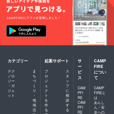
カテゴリー
起案サポート
サ
CAMP
ー
FIRE
テク
ま
プ
ス
ビ
につい
ノロ
ち
ロ
タ
ス
て
ジー
づ
ジ
ッ
・ガ
く
ェ
フ
CAM
CAMP
ジェ
り
ク
に
PFI
FIREと
ット
・
ト
相
RE
は
地
を
談
CAM
あんし
域
作
す
PFI
ん・安
活
る
る
RE
全への