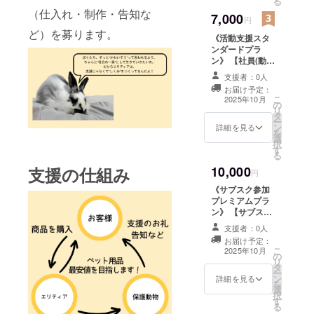
る
で）。 ・クーポ
ご希望のお名前
（仕入れ・制作・告知な
7,000
ンコードは、ご
円
は、支援時に備
登録のメールア
考欄へご記入く
ど）を募ります。
《活動支援スタ
ドレス宛にお送
ださい。 【支援
ンダードプラ
りします。 ・有
者限定
ン》 【社員(動
効期間：クーポ
Instagramへの
物)の寄せ書き色
ンコード送付日
ご招待】 保護活
支援者：0人
紙】 実際にアフ
（2025年8月5日
動の裏側や運営
お届け予定：
ティアで暮らす
予定）より6ヶ月
こ
の進捗などを投
2025年10月
の
動物たちの足跡
間有効 ※送付日
リ
稿する、非公開
タ
をプリントした
はクラウドファ
ー
のInstagramア
ン
特別仕様です。
詳細を見る
ンディング終了
を
カウントにご招
選
・寄せ書き風の
後に決定・通知
択
待いたします。 •
す
感謝色紙 ・縦
いたします。 ※
る
投稿内容：支援
272mm × 横
本クーポンは、
進捗／保護状況
10,000
支援の仕組み
242mm(よくあ
円
ご登録のメール
／イベント情報
る色紙のサイズ)
アドレスに付帯
などの先行公開 •
《サブスク参加
・数量：1点
します。譲渡・
ご参加には、
プレミアムプラ
【アフティア公
換金はできませ
Instagramのア
ン》 【サブスク
式会員カードの
ん。 ※このリ
カウント名を備
優待特典（特別
送付】 支援の証
支援者：0人
ターンは、「サ
考欄へご記入く
クーポン券）】
として、**アフ
お届け予定：
ブスクのご利用
ださい。 後
割引クーポン
こ
ティア公式会員
2025年10月
を検討されてい
の
日、招待アカウ
（20%×5枚） ・
リ
カード（クレ
る方」に向けた
タ
ントをご案内い
当ECサイト「ア
ー
ジットカードサ
“体験チケット”
ン
たします。
フティアルー
詳細を見る
を
イズ）**をお届
です。 【アフ
選
プ」でのお買い
択
けいたします。
ティア公式会員
す
物にご利用いた
る
カードにはご希
カードの送付】
だけます（1回の