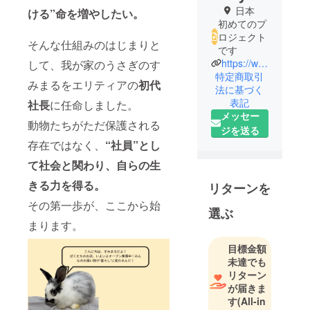
日本
ける”命を増やしたい。
初めてのプ
ロジェクト
そんな仕組みのはじまりと
です
https://www.instagram.com/aftia_loop/
して、我が家のうさぎのす
特定商取引
みまるをエリティアの
初代
法に基づく
表記
社長
に任命しました。
メッセー
動物たちがただ保護される
ジを送る
存在ではなく、
“社員”とし
て社会と関わり、自らの生
きる力を得る。
リターンを
その第一歩が、ここから始
選ぶ
まります。
目標金額
未達でも
リターン
が届きま
す
(All-in