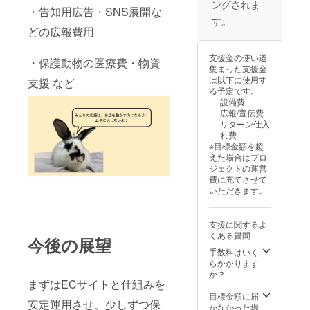
ングされま
掲載】 ECサイ
載され、 今後の
URLの発行】
PVC製 or ラミ
フティアが責任
・告知用広告・SNS展開な
ト「制作者ペー
活動やイベント
YouTubeの限定
す。
ネート仕上げ
を持って行いま
ジ」に支援者名
での支援者識別
どの広報費用
公開URLにて、
（プランにより
す。 【見守り配
を掲載します。
に活用される場
名付けた猫の様
異なります） •
信URLの発行】
・画像掲載可
合があります。 •
子をいつでもご
記載内容：会員
YouTubeの限定
支援金の使い道
（サイズ：
サイズ：
・保護動物の医療費・物資
覧いただけます
名（ニックネー
公開URLにて、
集まった支援金
800×200px） ・
85.6mm ×
（音声なし／ス
ム）／発行日／
名付けた猫の様
は以下に使用す
支援 など
ロゴ／バナー掲
54mm（一般的
マホ・PC対
シリアル番号 等
子をいつでもご
る予定です。
載希望の方は備
なカードサイ
応）。 【施設で
• ご希望のお名前
覧いただけます
設備費
考欄に「画像掲
ズ） • 素材：
の面会（予約
は、支援時に備
（音声なし／ス
広報/宣伝費
載希望」と記入
PVC製 • 記載内
制）】 事前予約
考欄へご記入く
マホ・PC対
リターン仕入
の上、プロジェ
容：会員名
により、施設で
ださい 実際にア
応）。 【施設で
れ費
クト終了後にお
（ニックネー
名付けた猫に面
フティアで暮ら
の面会（予約
※目標金額を超
送りする案内を
ム）／発行日／
会いただけます
す動物たちの足
制）】 事前予約
えた場合はプロ
ご確認くださ
シリアル番号 等
（回数制限なし
跡をプリントし
により、施設で
ジェクトの運営
い。 【活動支援
• ご希望のお名前
／日程調整あ
た特別仕様で
名付けた猫に面
費に充てさせて
ライトプランの
は、支援時に備
り）。 【命名証
す。 • 使用前に
会いただけます
いただきます。
特典をすべて含
考欄へご記入く
明書・記念品】
一度洗濯を行っ
（回数制限なし
みます】 以下の
ださい 【活動支
・足跡スタンプ
てから発送して
／日程調整あ
特典も含まれま
援ライトプラン
入り命名証明書
おりますが、動
り）。 【命名証
支援に関するよ
す： • ECサイト
の特典をすべて
（お名前入り）
物の個体差によ
明書・記念品】
くある質問
内「制作者ペー
含みます】 以下
今後の展望
・記念写真（設
り多少のにおい
・足跡スタンプ
ジ」へのお名前
の特典も含まれ
置時・猫の写
手数料はいく
等が残る場合が
入り命名証明書
掲載 • 支援者限
ます： • ECサイ
真） 【公式会員
らかかります
ございます。 ・
（お名前入り）
定Instagramア
ト内「制作者
カードの送付】
か？
選択以外のカ
・記念写真（設
カウントへのご
ページ」へのお
まずはECサイトと仕組みを
PVC製アフティ
ラー等ご希望の
置時・猫の写
招待 • 感謝の
名前掲載 • 支援
ア公式会員カー
目標金額に届
場合は備考欄へ
真） 【公式会員
安定運用させ、少しずつ保
メッセージの送
者限定
ドを送付します
かなかった場
ご記入くださ
カードの送付】