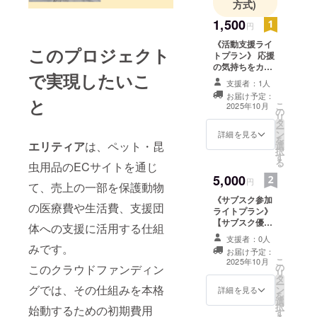
方式)
1,500
円
《活動支援ライ
このプロジェクト
トプラン》 応援
の気持ちをカタ
で実現したいこ
チにしたいあな
支援者：1人
たへ 【お礼の
お届け予定：
メッセージ】 感
と
こ
2025年10月
の
謝の気持ちを込
リ
タ
めたメッセージ
ー
ン
をお送りしま
詳細を見る
を
エリティア
は、ペット・昆
選
す。 【お名前掲
択
す
載】 ECサイト
る
虫用品のECサイトを通じ
内「制作者ペー
5,000
ジ」に、支援者
円
て、売上の一部を保護動物
様のお名前（ま
《サブスク参加
たはニックネー
の医療費や生活費、支援団
ライトプラン》
ム）を掲載いた
【サブスク優待
します。 • 掲出
体への支援に活用する仕組
特典（特別クー
期間：サービス
支援者：0人
ポン券）】 ・当
みです。
開始からサービ
お届け予定：
ECサイト「アフ
ス終了まで • 掲
こ
2025年10月
の
ティアループ」
このクラウドファンディン
載方法：文字の
リ
タ
でのお買い物に
み（ロゴ・バ
ー
グでは、その仕組みを本格
ン
ご利用いただけ
詳細を見る
ナー掲載不可）
を
選
ます（1回のお会
サイ
択
始動するための初期費用
す
計につき1枚ま
ズ:800x200px •