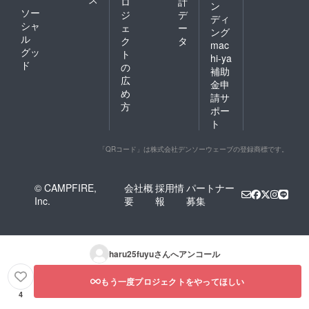
ロ
計
ン
ソー
ジ
デ
ディ
シャ
ェ
ー
ング
ル
ク
タ
mac
グッ
ト
hi-ya
ド
の
補助
広
金申
め
請サ
方
ポー
ト
「QRコード」は株式会社デンソーウェーブの登録商標です。
© CAMPFIRE,
会社概
採用情
パートナー
Inc.
要
報
募集
haru25fuyu
さんへアンコール
もう一度プロジェクトをやってほしい
4