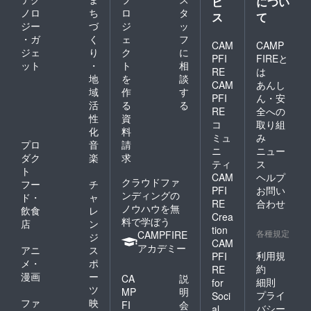
ビ
につい
沢な晩
ノロ
ち
ロ
タ
酌用と
ス
て
して開
ジー
づ
ジ
ッ
発され
・ガ
く
ェ
フ
CAM
CAMP
た商
ジェ
り
ク
に
PFI
FIREと
品。
ット
・
ト
相
すっき
RE
は
地
を
談
りとし
CAM
あんし
域
作
す
た中に
PFI
ん・安
もしっ
活
る
る
RE
全への
かりと
性
資
コ
取り組
した腰
化
料
があ
ミュ
み
プロ
音
請
り、冷
ニ
ニュー
ダク
楽
求
でも燗
ティ
ス
でも幅
ト
CAM
ヘルプ
広くお
クラウドファ
フー
チ
PFI
お問い
楽しみ
ンディングの
ド・
ャ
頂けま
RE
合わせ
ノウハウを無
飲食
レ
す。 ③
Crea
料で学ぼう
店
ン
煎茶
tion
各種規定
CAMPFIRE
常盤園
ジ
CAM
（とき
アカデミー
アニ
ス
利用規
PFI
わえ
メ・
ポ
約
RE
ん）
漫画
ー
CA
説
ティー
細則
for
ツ
MP
明
バッグ
プライ
Soci
ファ
映
煎茶
FI
会
バシー
al