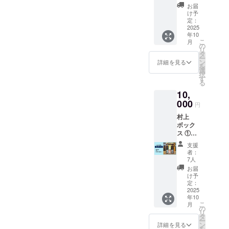
（しめ
E
お届
はりつ
COMIN
け予
る は
G
定：
な）、
2025
DAY」
年10
大洋盛
テー
こ
月
紫雲
マ：
の
リ
（たい
「HOM
タ
ー
ようざ
E
ン
詳細を見る
を
かり し
COMIN
選
択
うん）
G
す
る
〆張鶴
DAY」
10,
花（し
今回は
めはり
000
中等大
円
つる は
体育館
村上
な） 酒
を総会
ボック
質 普通
会場と
ス ①筋
酒 アル
し、よ
子屋 塩
コール
り多く
支援
引き鮭
度数 15
の卒業
者：
ほぐ
度 精米
生に参
7人
し
歩合
加して
お届
《食品
60% 日
もらえ
け予
表示》
本酒度
定：
るよ
名称：
2025
+4 20歳
う、盛
年10
塩引き
未満の
大な
こ
月
鮭ほぐ
飲酒は
の
ホーム
リ
し 原材
法律で
タ
カミン
ー
料：鮭
禁止さ
ン
グデー
詳細を見る
を