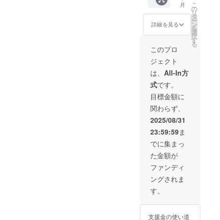
尾の手
た中に
施予定
こ
月
メッ
と同じ
の
仕事で
もしっ
校内自
リ
セージ
内容に
タ
塩蔵し
かりと
由見学
ー
をメー
なりま
ン
詳細を見る
た甘塩
した腰
で懐か
を
ルにて
す。
選
タイプ
があ
しい母
択
お送り
す
となり
り、冷
校を満
る
しま
このプロ
ますの
でも燗
喫 キャ
す。 こ
で、お
でも幅
リア相
ジェクト
のリ
子様か
広くお
談会
ターン
は、
All-In方
らお年
楽しみ
（在校
は【た
寄りま
頂けま
生・保
式
です。
だただ
でお召
す。 発
護者・
応
目標金額に
し上が
送元：
卒業生
援！】
りいた
株式会
向け）
関わらず、
(10,000
だけま
社 酒の
在校
円 /
2025/08/31
す。 お
かどや
生：文
20,000
むす
〒958-
理選
23:59:59
ま
円 /
び・お
0867 新
択・大
30,000
でに集まっ
茶漬
潟県村
学選
円)のリ
け・お
上市大
び・勉
た金額が
ターン
弁当な
欠3番1
強法な
と同じ
ファンディ
どバ
号
どの相
内容に
リュ
談 保護
ングされま
なりま
エー
者：一
す。
す。
ション
人暮ら
豊富に
し・寮
お楽し
生活・
みいた
大学生
支援金の使い道