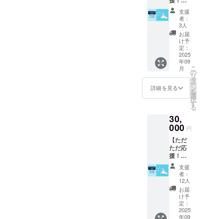
応
（10℃
しう
総会 主
◆お礼
援！】
以下）
ん） 酒
要企画
支援
のメッ
(10,000
で保管
質 普通
者：
詳細
セージ
円 /
し、清
3人
酒 原料
ホーム
感謝の
20,000
潔なス
米 五百
お届
カミン
気持ち
円 /
プーン
け予
万石等
グデー
を込め
30,000
定：
等を用
アル
（卒業
て、お
2025
円)のリ
いて、
コール
生向
年09
礼の
ターン
お早め
度数 15
け） 卒
こ
月
メッ
と同じ
の
にお召
度 精米
業して
リ
セージ
内容に
タ
し上が
歩合
から1度
ー
をメー
なりま
ン
りくだ
詳細を見る
55% 日
も中等
を
ルにて
す。
選
さい 。
本酒度
を訪れ
択
お送り
す
※底部に
+5 酸度
たこと
る
しま
たまっ
1.2 アミ
がない
30,
す。 こ
た液は
ノ酸度
卒業生
のリ
000
秋鮭の
1.1 使用
円
のため
ターン
エキス
酵母 ７
の特別
【ただ
は【た
ですの
０１号
な日 お
ただ応
だただ
で品質
少々贅
盆の帰
援！】
応
に影響
沢な晩
省時期
◆お礼
援！】
はあり
酌用と
支援
に合わ
のメッ
(10,000
ませ
者：
して開
せて開
セージ
円 /
12人
ん。 良
発され
催 「校
感謝の
20,000
質な食
お届
た商
内フォ
気持ち
円 /
け予
塩のみ
品。
トコン
を込め
30,000
定：
使用。
すっき
テス
て、お
2025
円)のリ
一尾一
りとし
ト」実
年09
礼の
ターン