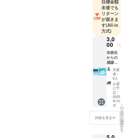
目標金額
たたかいご
未達でも
支援よろし
リターン
くお願いし
が届きま
ます！
す
(All-in
方式)
3,0
00
円
在校生
からの
感謝の
気持ち
支援
を込め
者：
て、手
6人
書きの
お届
お礼の
け予
お手紙
定：
をPDF
2025
年10
データ
こ
月
にて
の
リ
メール
タ
ー
でお送
ン
詳細を見る
を
りいた
選
択
しま
す
る
す。
5,0