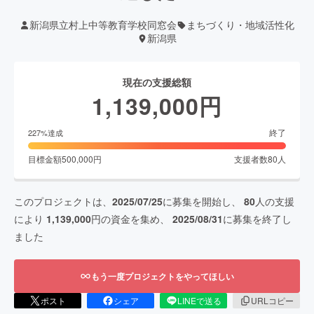
新潟県立村上中等教育学校同窓会
まちづくり・地域活性化
新潟県
現在の支援総額
1,139,000
円
終了
227
%達成
目標金額
500,000
円
支援者数
80
人
このプロジェクトは、
2025/07/25
に募集を開始し、
80
人の支援
により
1,139,000
円の資金を集め、
2025/08/31
に募集を終了し
ました
もう一度プロジェクトをやってほしい
ポスト
シェア
LINEで送る
URLコピー