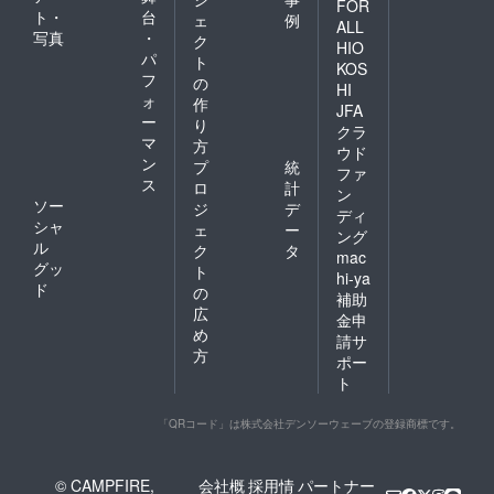
て、味
FOR
ト・
台
ェ
例
にまろ
ALL
写真
・
やかさ
ク
HIO
をもつ
パ
ト
KOS
お茶に
フ
の
HI
精製し
ォ
作
JFA
ていま
ー
り
す。 サ
クラ
マ
方
イズ：
ウド
ン
高さ
プ
統
ファ
23cm×
ス
ロ
計
ン
幅
ソー
ジ
デ
ディ
13cm×
シャ
ェ
ー
奥行き
ング
ル
ク
タ
3cm 内
mac
グッ
容量：
ト
hi-ya
60g（3
ド
の
補助
g×20
広
金申
ケ） 原
め
材料：
請サ
方
茶 発送
ポー
元：株
ト
式会社
酒のか
「QRコード」は株式会社デンソーウェーブの登録商標です。
どや 〒
958-
0867 新
潟県村
© CAMPFIRE,
会社概
採用情
パートナー