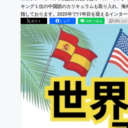
キング１位の中国語のカリキュラムも取り入れ、海
指しております。2025年で11年目を迎えるインタ
ポスト
シェア
LINEで送る
URLコ