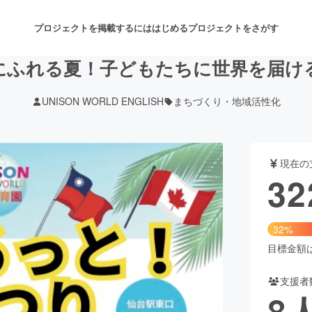
プロジェクトを掲載するには
はじめる
プロジェクトをさがす
にふれる夏！子どもたちに世界を届け
UNISON WORLD ENGLISH
まちづくり・地域活性化
注目のリターン
注目の新着プロジェクト
募集終了が近いプロジェクト
も
現在の
音楽
舞台・パフォーマンス
32
ゲーム・サービス開発
フード・飲食店
32%
書籍・雑誌出版
アニメ・漫画
目標金額は1
支援者
チャレンジ
ビューティー・ヘルスケ
8