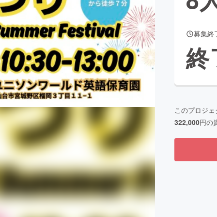
募集終
CAMPFIRE for Social Good
CAMPFIRE Creation
終
CAMPFIREふるさと納税
machi-ya
コミュニティ
このプロジェ
322,000
円の