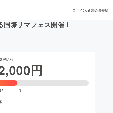
ログイン
/
新規会員登録
る国際サマフェス開催！
うすぐ公開されます
支援総額
プロダクト
2,000
円
ファッション
スポーツ
,000,000円
数
ア
ソーシャルグッド
人