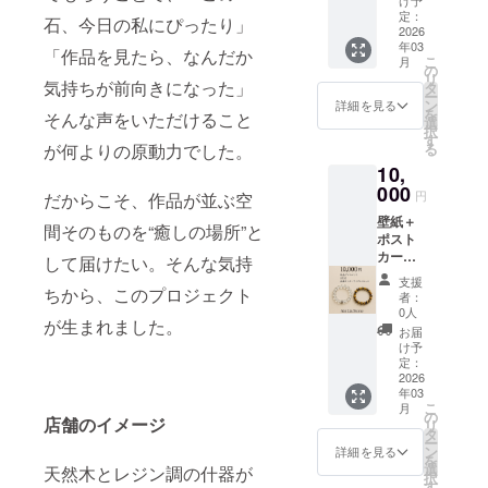
Fクーポ
定：
てきて、い
石、今日の私にぴったり」
ン(発行
2026
つも本当に
年03
から３
「作品を見たら、なんだか
こ
月
カ月有
嬉しく思っ
の
リ
効） 店
気持ちが前向きになった」
タ
ています。
ー
舗限定
ン
詳細を見る
を
次はその想
そんな声をいただけること
オリジ
選
択
ナル
いをもっと
す
る
が何よりの原動力でした。
チャー
形にしたく
10,
ム クー
て、市内に
ポンは
000
円
だからこそ、作品が並ぶ空
支援し
ハンドメイ
壁紙＋
てくれ
間そのものを“癒しの場所”と
ド作品のお
ポスト
た時に
カード
クーポ
店をつくる
して届けたい。そんな気持
店舗限
ンコー
支援
ことを目指
定オリ
ちから、このプロジェクト
ドをお
者：
すことにし
ジナル
伝えさ
0人
が生まれました。
チャー
せてい
ました。
お届
ム 水晶
ただき
け予
ブレス
ます！
定：
レット
2026
まだまだ夢
年03
or金銀
の途中です
こ
月
タイ
の
店舗のイメージ
リ
が、一緒に
ガーア
タ
ー
イブレ
わくわくを
ン
詳細を見る
を
スレッ
選
天然木とレジン調の什器が
作ってくれ
択
ト セミ
す