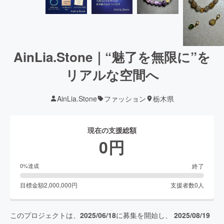
AinLia.Stone｜“魅了を無限に”を
リアルな空間へ
AinLia.Stone
ファッション
栃木県
現在の支援総額
0
円
終了
0
%達成
目標金額
2,000,000
円
支援者数
0
人
このプロジェクトは、
2025/06/18
に募集を開始し、
2025/08/19