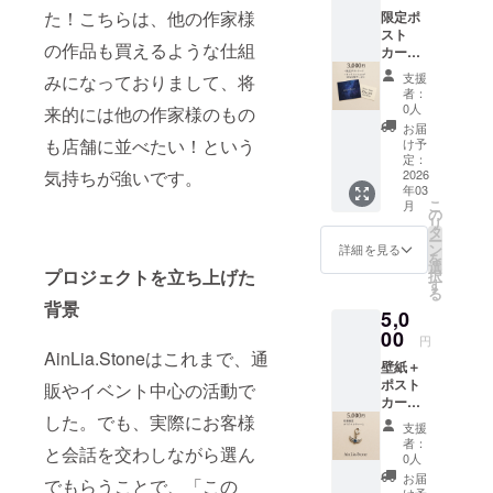
たちが心を
た！こちらは、他の作家様
限定ポ
込めて作っ
スト
の作品も買えるような仕組
カード
た作品を、
＋オン
もっとたく
支援
みになっておりまして、将
ライン
者：
さんの人に
ショッ
0人
来的には他の作家様のもの
プ
届けたい！
お届
10%OF
も店舗に並べたい！という
け予
そう思っ
Fクーポ
定：
て、今は無
ン(発行
2026
気持ちが強いです。
年03
から３
店舗でハン
こ
月
カ月有
の
ドメイド作
リ
効）
タ
ー
クーポ
家さんの委
ン
詳細を見る
を
ンは支
選
託販売をし
プロジェクトを立ち上げた
択
援して
す
る
ています。
くれた
背景
5,0
時に
クーポ
00
円
実はこれま
ンコー
AinLia.Stoneはこれまで、通
壁紙＋
でにも、作
ドをお
ポスト
伝えさ
販やイベント中心の活動で
家さんやお
カード
せてい
客様にたく
オンラ
した。でも、実際にお客様
ただき
支援
イン
ます！
さんの「あ
者：
と会話を交わしながら選ん
ショッ
0人
りがとう」
プ
お届
でもらうことで、「この
をいただい
10%OF
け予