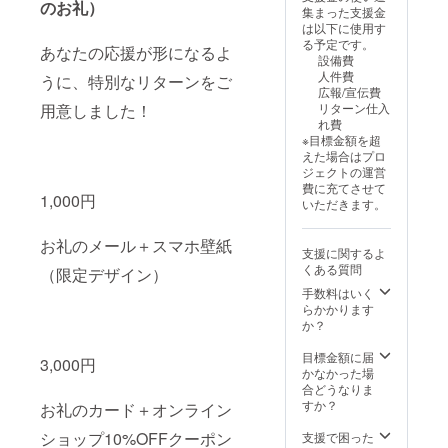
のお礼）
を備考
集まった支援金
欄に記
は以下に使用す
載して
る予定です。
あなたの応援が形になるよ
くださ
設備費
い。
人件費
うに、特別なリターンをご
広報/宣伝費
リターン仕入
用意しました！
れ費
※目標金額を超
えた場合はプロ
ジェクトの運営
費に充てさせて
1,000円
いただきます。
お礼のメール＋スマホ壁紙
支援に関するよ
くある質問
（限定デザイン）
手数料はいく
らかかります
か？
目標金額に届
3,000円
かなかった場
合どうなりま
すか？
お礼のカード＋オンライン
ショップ10%OFFクーポン
支援で困った