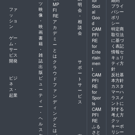
for
ツ
MP
明
プライ
Soci
ファ
映
FI
会
バシー
al
ッ
像
RE
・
ポリ
Goo
ショ
・
ア
相
シー
d
ン
映
カ
談
特定商
CAM
画
デ
会
取引法
PFI
ゲー
書
ミ
に基づ
RE
ム・
籍
ー
く表記
for
サー
・
と
情報セ
Ente
ビス
雑
は
キュリ
rtain
開発
誌
ク
サ
ティ方
men
出
ラ
ポ
針
t
版
ウ
ー
反社基
CAM
ビジ
ビ
ド
ト
本方針
PFI
ネ
ュ
フ
サ
カスタ
RE
ス・
ー
ァ
ー
マーハ
for
起業
テ
ン
ビ
ラスメ
Spor
ィ
デ
ス
ントに
ts
ー
ィ
対する
CAM
・
ン
考え方
PFI
ヘ
グ
クッ
RE
ル
と
キーポ
ふる
ス
は
リシー
さと
ケ