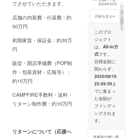
銀タイガーアイ
時に
てさせていただきます。
こ
2026年03月
の
ブレスレット 白
クーポ
リ
タ
蛇天珠セミオー
ンコー
ー
ン
ダーブレス 誕生
詳細を見る
店舗の内装費・什器費：約
ドをお
を
選
石で作る一点も
伝えさ
択
50万円
す
の＋1年間
せてい
る
5%OFFメンバー
このプロ
ただき
証 クーポンは支
ます！
ジェクト
初期家賃・保証金：約30万
援してくれた時
(発行か
にクーポンコー
は、
All-In方
ら３カ
円
ドをお伝えさせ
月有
式
です。
ていただきま
効） 腕
す！ (発行から３
目標金額に
のサイ
販促・開店準備費（POP制
カ月有効） 腕の
ズを備
関わらず、
サイズを備考欄
作・包装資材・広報等）：
考欄に
に記載してくだ
2025/08/19
記載し
約10万円
さい。 誕生石で
てくだ
23:59:59
ま
ブレスレットを
さい。
製作いたします
でに集まっ
セミ
CAMPFIRE手数料・送料・
ので、誕生月と
オー
た金額が
お好きな天然石
ダーブ
リターン制作費：約10万円
を備考欄に記載
ファンディ
レス
してください。
レット
ングされま
を製作
す。
するた
めに、
リターンについて（応援へ
好きな
天然石
支援金の使い道