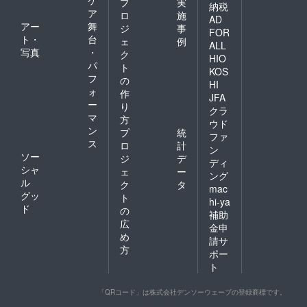
プ
実
納税
ア
ロ
施
AD
アー
舞
ジ
事
FOR
ト・
台
ェ
例
ALL
写真
・
ク
HIO
パ
ト
KOS
フ
の
HI
ォ
作
JFA
ー
り
クラ
マ
方
ウド
ン
プ
統
ファ
ス
ロ
計
ン
ソー
ジ
デ
ディ
シャ
ェ
ー
ング
ル
ク
タ
mac
グッ
ト
hi-ya
ド
の
補助
広
金申
め
請サ
方
ポー
ト
「QRコード」は株式会社デンソーウェーブの登録商標です。