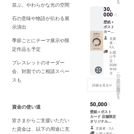
る
ると嬉しい
オー
並ぶ、やわらかな光の空間
30,
ダーブ
です。
レス
000
円
どうぞよろ
石の意味や物語が伝わる展
クーポ
壁紙＋
ンは支
しくお願い
示演出
ポスト
援して
します！
カード
くれた
店舗限
時に
支援
季節ごとにテーマ展示や限
定オリ
クーポ
者：
ジナル
ンコー
0人
定作品も予定
チャー
ドをお
お届
ム 水晶
伝えさ
け予
ブレス
せてい
定：
ブレスレットのオーダー
レット
2026
ただき
年03
or金銀
ます！
会、対面でのご相談スペー
こ
月
タイ
(発行か
の
リ
スも
ガーア
ら３カ
タ
ー
イブレ
月有
ン
詳細を見る
を
スレッ
効） 腕
選
択
ト 白蛇
のサイ
す
る
天珠セ
ズを備
50,000
ミオー
考欄に
円
資金の使い道
ダーブ
記載し
壁紙＋ポスト
レス
てくだ
カード 店舗限定
クーポ
さい。
皆さまからご支援いただい
オリジナル
ンは支
チャーム 水晶ブ
援して
た資金は、以下の用途に充
支援者：0人
レスレットor金
くれた
お届け予定：