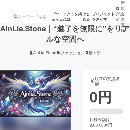
新
ロ
規
グ
会
プロジェクトを掲
はじ
プロジェクト
/
載するには
める
をさがす
イ
員
ン
登
AinLia.Stone｜“魅了を無限に”をリア
録
ルな空間へ
人気のプロ
注目のリ
注目の新着プロ
募集終了が近いプ
もうすぐ公開
AinLia.Stone
ファッション
栃木県
ジェクト
ターン
ジェクト
ロジェクト
されます
アート・写真
音楽
現在の支援総
額
0
円
テクノロジー・ガジェット
ゲーム・サ
映像・映画
書籍・雑誌
0%
目標金額は
2,000,000円
ビジネス・起業
チャレンジ