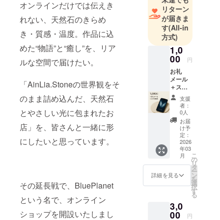
オンラインだけでは伝えき
も何かを
リターン
作ったり集
が届きま
れない、天然石のきらめ
す
(All-in
めたり…。
き・質感・温度。作品に込
方式)
落ち込んだ
めた“物語”と“癒し”を、リア
1,0
ときや
00
ちょっと疲
円
ルな空間で届けたい。
れたとき
お礼
メール
も、誰かの
「AinLia.Stoneの世界観をそ
＋スマ
心がこもっ
ホ壁紙
のまま詰め込んだ、天然石
支援
（クラ
たハンドメ
者：
ファン
とやさしい光に包まれたお
0人
イド作品に
限定デ
お届
何度も助け
店」を、皆さんと一緒に形
ザイ
け予
ン）
定：
られてきま
にしたいと思っています。
2026
した。
年03
こ
月
の
リ
タ
そんなふう
ー
ン
詳細を見る
に自分が救
を
選
その延長戦で、BluePlanet
択
われたから
す
る
という名で、オンライン
こそ、今度
3,0
は作家さん
ショップを開設いたしまし
00
円