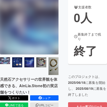
支援者数
まちづくり・地域活性化
0
人
CAMPFIRE for Social Good
CAMPFIRE Creation
CAMPFIREふるさと納税
machi-ya
コミュニティ
募集終了まで残
り
終了
このプロジェクトは、
天然石アクセサリーの世界観を体
2025/06/18
に募集を開始
感できる、AinLia.Stone初の実店
し、
2025/08/19
に募集を
舗をつくりたい！
終了しました
ポスト
シェア
LINEで送る
URLコピー
もう一度プロジェク