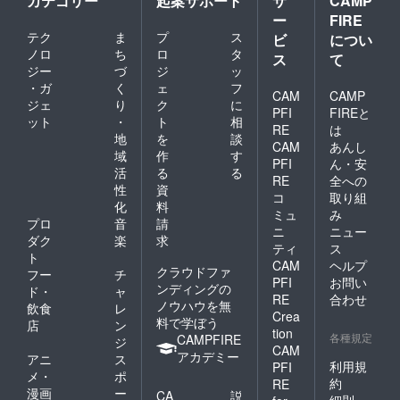
カテゴリー
起案サポート
サ
CAMP
ー
FIRE
テク
ま
プ
ス
ビ
につい
ノロ
ち
ロ
タ
ス
て
ジー
づ
ジ
ッ
・ガ
く
ェ
フ
CAM
CAMP
ジェ
り
ク
に
PFI
FIREと
ット
・
ト
相
RE
は
地
を
談
CAM
あんし
域
作
す
PFI
ん・安
活
る
る
RE
全への
性
資
コ
取り組
化
料
ミュ
み
プロ
音
請
ニ
ニュー
ダク
楽
求
ティ
ス
ト
CAM
ヘルプ
クラウドファ
フー
チ
PFI
お問い
ンディングの
ド・
ャ
RE
合わせ
ノウハウを無
飲食
レ
Crea
料で学ぼう
店
ン
tion
各種規定
CAMPFIRE
ジ
CAM
アカデミー
アニ
ス
利用規
PFI
メ・
ポ
約
RE
漫画
ー
CA
説
細則