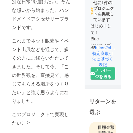
別な日常”を届けたい」そん
他に1件の
プロジェク
な想いから始まった、ハン
トを掲載し
ドメイドアクセサリーブラ
ています
はじめまし
ンドです。
て！
Blue
これまでネット販売やイベ
Planet（ブ
https://blueplanet.handcrafted.jp/
ント出展などを通じて、多
ループラ
特定商取引
くの方にご縁をいただいて
ネット）を
法に基づく
表記
運営してい
きました。そして今、「こ
メッセー
るシラトリ
の世界観を、直接見て、感
ジを送る
です。
じてもらえる場所をつくり
昔から手づ
たい」と強く思うようにな
くりのもの
リターンを
りました。
や、小さな
ハンドメイ
選ぶ
このプロジェクトで実現し
ド作品が大
たいこと
好きで、気
目標金額
づけばいつ
未達でも