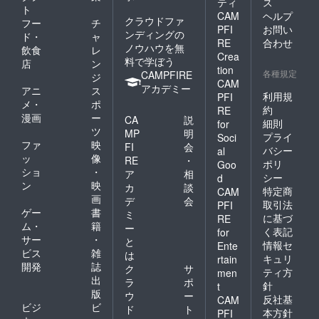
ティ
ス
ト
CAM
ヘルプ
クラウドファ
フー
チ
PFI
お問い
ンディングの
ド・
ャ
RE
合わせ
ノウハウを無
飲食
レ
Crea
料で学ぼう
店
ン
tion
各種規定
CAMPFIRE
ジ
CAM
アカデミー
アニ
ス
利用規
PFI
メ・
ポ
約
RE
漫画
ー
CA
説
細則
for
ツ
MP
明
プライ
Soci
ファ
映
FI
会
バシー
al
ッ
像
RE
・
ポリ
Goo
ショ
・
ア
相
シー
d
ン
映
カ
談
特定商
CAM
画
デ
会
取引法
PFI
ゲー
書
ミ
に基づ
RE
ム・
籍
ー
く表記
for
サー
・
と
情報セ
Ente
ビス
雑
は
キュリ
rtain
開発
誌
ク
サ
ティ方
men
出
ラ
ポ
針
t
版
ウ
ー
反社基
CAM
ビジ
ビ
ド
ト
本方針
PFI