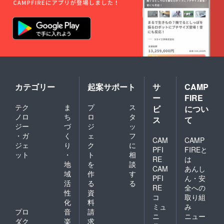
カテゴリー
起案サポート
サ
CAMP
ー
FIRE
テク
ま
プ
ス
ビ
につい
ノロ
ち
ロ
タ
ス
て
ジー
づ
ジ
ッ
・ガ
く
ェ
フ
CAM
CAMP
ジェ
り
ク
に
PFI
FIREと
ット
・
ト
相
RE
は
地
を
談
CAM
あんし
域
作
す
PFI
ん・安
活
る
る
RE
全への
性
資
コ
取り組
化
料
ミュ
み
プロ
音
請
ニ
ニュー
ダク
楽
求