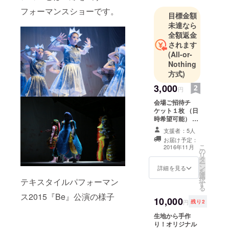
行われる
フォーマンスショーです。
目標金額
「多摩美術
未達なら
大学芸術
全額返金
祭」にて、
されます
舞台、衣
(All-or-
装、演出全
Nothing
てをテキス
方式)
タイル専攻3
3,000
円
年生を中心
会場ご招待チ
とする学生
ケット１枚 （日
総勢140人で
時希望可能） 会
場にて配布する
作り上げる
支援者：5人
パンフレットへ
ファッショ
お届け予定：
の名前掲載 （ご
こ
2016年11月
ンショーと
の
希望でない場合
リ
タ
は掲載致しませ
は一線を画
ー
ン
ん。）
詳細を見る
を
すパフォー
選
択
テキスタイルパフォーマン
す
マンス
る
ス2015『Be』公演の様子
ショーで
10,000
円
残り2
す。
生地から手作
り！オリジナル