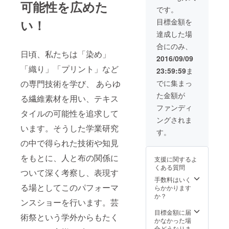
可能性を広めた
です。
い！
目標金額を
達成した場
合にのみ、
日頃、私たちは「染め」
2016/09/09
「織り」「プリント」など
23:59:59
ま
の専門技術を学び、 あらゆ
でに集まっ
た金額が
る繊維素材を用い、テキス
ファンディ
タイルの可能性を追求して
ングされま
います。そうした学業研究
す。
の中で得られた技術や知見
をもとに、人と布の関係に
支援に関するよ
くある質問
ついて深く考察し、表現す
手数料はいく
る場としてこのパフォーマ
らかかります
か？
ンスショーを行います。芸
目標金額に届
術祭という学外からもたく
かなかった場
合どうなりま