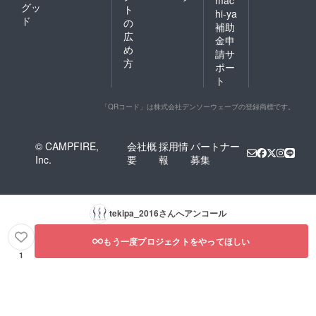
グッ
ト
hi-ya
ド
の
補助
広
金申
め
請サ
方
ポー
ト
「QRコード」は株式会社デンソーウェーブの登録商標です。
© CAMPFIRE,
会社概
採用情
パートナー
Inc.
要
報
募集
tekipa_2016
さんへアンコール
もう一度プロジェクトをやってほしい
1