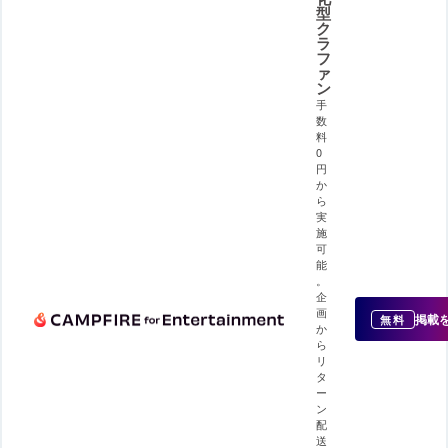
型
ク
ラ
フ
ァ
ン
手
数
料
0
円
か
ら
実
施
可
能
。
企
画
掲載
無料
か
ら
リ
タ
ー
ン
配
送