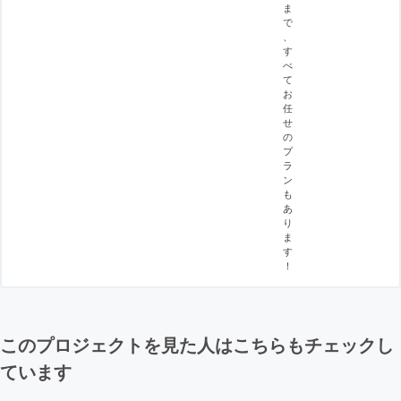
ま
で
、
す
べ
て
お
任
せ
の
プ
ラ
ン
も
あ
り
ま
す
！
このプロジェクトを見た人はこちらもチェックし
ています