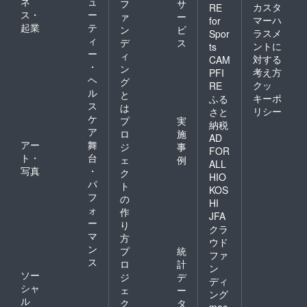
ネ
ュ
フ
サ
カスタ
RE
ス・
ー
ァ
ー
マーハ
for
起業
テ
ン
ビ
ラスメ
Spor
ィ
デ
ス
ントに
ts
ー
ィ
対する
CAM
・
ン
考え方
PFI
ヘ
グ
クッ
RE
ル
と
キーポ
ふる
ス
は
リシー
さと
ケ
プ
実
納税
ア
ロ
施
AD
アー
舞
ジ
事
FOR
ト・
台
ェ
例
ALL
写真
・
ク
HIO
パ
ト
KOS
フ
の
HI
ォ
作
JFA
ー
り
クラ
マ
方
ウド
ン
プ
統
ファ
ス
ロ
計
ン
ソー
ジ
デ
ディ
シャ
ェ
ー
ング
ル
ク
タ
mac