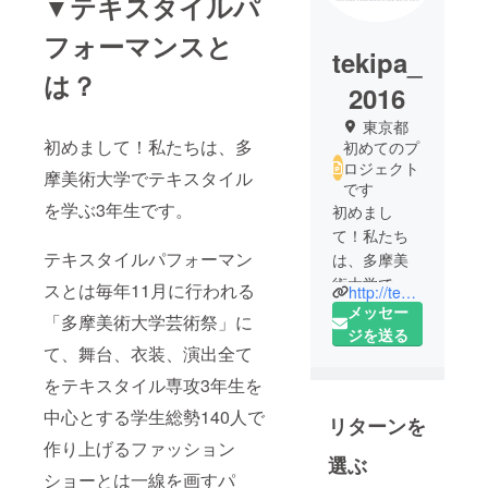
▼テキスタイルパ
フォーマンスと
tekipa_
は？
2016
東京都
初めまして！私たちは、多
初めてのプ
ロジェクト
摩美術大学でテキスタイル
です
を学ぶ3年生です。
初めまし
て！私たち
テキスタイルパフォーマン
は、多摩美
術大学でテ
スとは毎年11月に行われる
http://tekipa2016sen.main.jp
キスタイル
メッセー
「多摩美術大学芸術祭」に
を学ぶ3年生
ジを送る
て、舞台、衣装、演出全て
です。
をテキスタイル専攻3年生を
テキスタイ
中心とする学生総勢140人で
リターンを
ルパフォー
作り上げるファッション
マンスとは
選ぶ
毎年11月に
ショーとは一線を画すパ