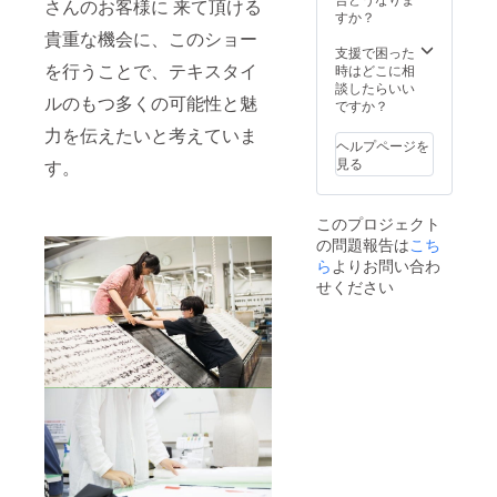
さんのお客様に 来て頂ける
すか？
貴重な機会に、このショー
支援で困った
を行うことで、テキスタイ
時はどこに相
談したらいい
ルのもつ多くの可能性と魅
ですか？
力を伝えたいと考えていま
ヘルプページを
見る
す。
このプロジェクト
の問題報告は
こち
ら
よりお問い合わ
せください