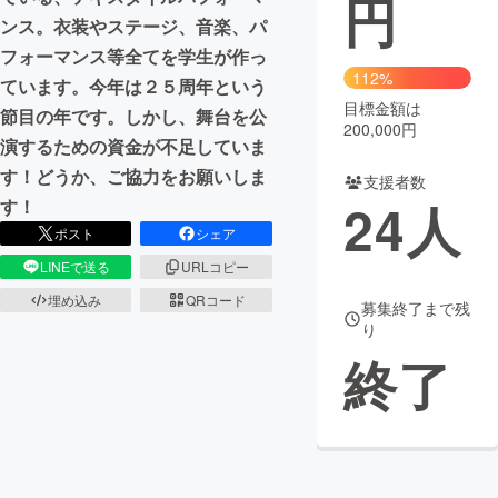
円
ンス。衣装やステージ、音楽、パ
まちづくり・地域活性化
フォーマンス等全てを学生が作っ
112%
ています。今年は２５周年という
目標金額は
CAMPFIRE for Social Good
CAMPFIRE Creation
節目の年です。しかし、舞台を公
200,000円
CAMPFIREふるさと納税
machi-ya
コミュニティ
演するための資金が不足していま
す！どうか、ご協力をお願いしま
支援者数
24
人
す！
ポスト
シェア
LINEで送る
URLコピー
埋め込み
QRコード
募集終了まで残
り
終了