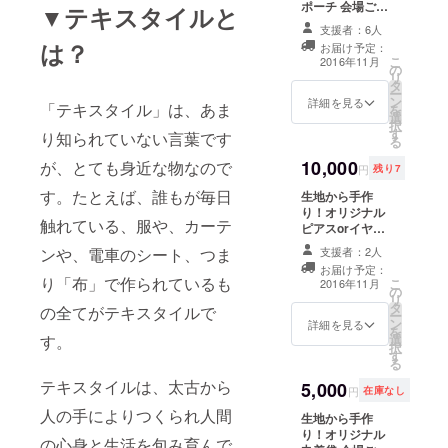
ポーチ 会場ご招
▼テキスタイルと
待チケット１枚
支援者：6人
（日時希望可
は？
お届け予定：
能） 会場にて配
こ
2016年11月
の
布するパンフ
リ
タ
レットへの名前
ー
ン
掲載 （ご希望で
詳細を見る
「テキスタイル」は、あま
を
選
ない場合は掲載
択
す
致しません。）
り知られていない言葉です
る
10,000
が、とても身近な物なので
円
残り7
す。たとえば、誰もが毎日
生地から手作
り！オリジナル
触れている、服や、カーテ
ピアスorイヤリ
ング 会場ご招待
ンや、電車のシート、つま
支援者：2人
チケット１枚
お届け予定：
（日時希望可
り「布」で作られているも
こ
2016年11月
の
能） 会場にて配
リ
タ
布するパンフ
の全てがテキスタイルで
ー
ン
レットへの名前
詳細を見る
を
す。
選
掲載 （ご希望で
択
す
ない場合は掲載
る
致しません。）
テキスタイルは、太古から
5,000
円
在庫なし
人の手によりつくられ人間
生地から手作
り！オリジナル
の心身と生活を包み育んで