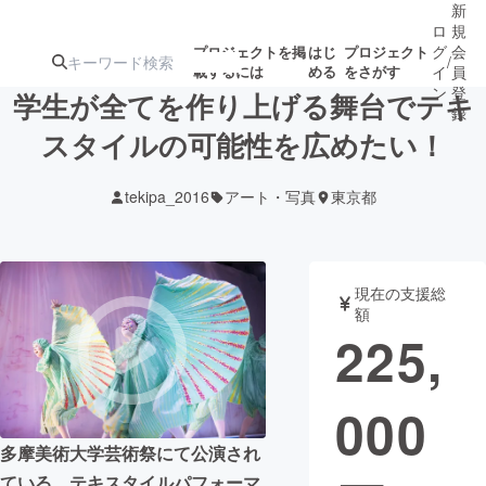
新
ロ
規
グ
会
プロジェクトを掲
はじ
プロジェクト
/
載するには
める
をさがす
イ
員
ン
登
学生が全てを作り上げる舞台でテキ
録
スタイルの可能性を広めたい！
人気のプロ
注目のリ
注目の新着プロ
募集終了が近いプ
もうすぐ公開
tekipa_2016
アート・写真
東京都
ジェクト
ターン
ジェクト
ロジェクト
されます
アート・写真
音楽
現在の支援総
額
225,
テクノロジー・ガジェット
ゲーム・サ
000
映像・映画
書籍・雑誌
多摩美術大学芸術祭にて公演され
ビジネス・起業
チャレンジ
ている、テキスタイルパフォーマ