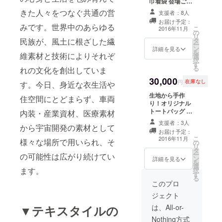
巾着袋 会場ご招
待チケット１枚
きた人々をつなぐ共通の営
支援者：8人
（日時希望可
お届け予定：
能） 会場にて配
みです。世界中のあらゆる
こ
2016年11月
の
布するパンフ
リ
民族が、風土に根ざした繊
タ
レットへの名前
ー
ン
掲載 （ご希望で
詳細を見る
を
維素材と技術によりそれぞ
選
ない場合は掲載
択
す
致しません。）
る
れの文化を創出していま
30,000
円
在庫なし
す。今日、身近な衣生活や
生地から手作
住空間にとどまらず、車両
り！オリジナル
トートバッグ 会
内装・産業資材、医療素材
場ご招待チケッ
支援者：3人
から宇宙開発の素材として
ト１枚 （日時希
お届け予定：
望可能） 会場に
こ
2016年11月
様々な場所で用いられ、そ
の
て配布するパン
リ
タ
フレットへの名
ー
の可能性は広がり続けてい
ン
前掲載 （ご希望
詳細を見る
を
選
でない場合は掲
ます。
択
す
載致しませ
る
ん。）
このプロ
ジェクト
▼テキスタイルの
は、All-or-
Nothing方式