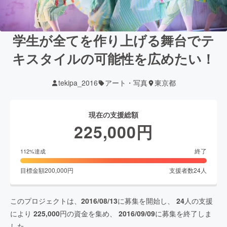
学生が全てを作り上げる舞台でテ
キスタイルの可能性を広めたい！
tekipa_2016
アート・写真
東京都
現在の支援総額
225,000
円
終了
112
%達成
目標金額
200,000
円
支援者数
24
人
このプロジェクトは、
2016/08/13
に募集を開始し、
24
人の支援
により
225,000
円の資金を集め、
2016/09/09
に募集を終了しま
した