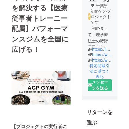
を解決する【医療
千葉県
初めてのプ
従事者トレーニー
ロジェクト
です
配属】パフォーマ
初めまし
て、理学療
ンスジムを全国に
法士の猪野
広げる！
屋秀と申し
https://lin.ee/16GyjIj
ます。
https://www.tiktok.com/@okinawaniku
現在は整形
https://www.instagram.com/diet_evidence?igsh=bzZlaHVseWFrdjdz&utm_source=qr
特定商取引
外科での診
法に基づく
療に加え、
表記
個人でパー
メッセー
ソナルト
ジを送る
レーニング
を行ってお
ります。ま
た、スポー
リターンを
ツチームや
選ぶ
ボディコン
【プロジェクトの実行者に