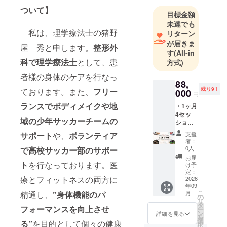
テスト出場
ついて】
者のサポー
目標金額
トも手掛け
未達でも
私は、理学療法士の猪野
リターン
ておりま
が届きま
す。
屋 秀と申します。
整形外
す
(All-in
科で理学療法士
として、患
方式)
患者様や
者様の身体のケアを行なっ
競技者の皆
88,
さまから
残り91
ております。また、
フリー
000
円
は、治りに
ランスでボディメイクや地
・1ヶ月
くい慢性痛
4セッ
域の少年サッカーチームの
ション
やスポーツ
（50分-
復帰の不
サポート
や、
ボランティア
支援
１回）
者：
安、復帰後
を2ヶ月
0人
で高校サッカー部のサポー
分 ・ト
に思うよう
お届
レーニ
ト
を行なっております。医
け予
に身体が動
ングメ
定：
療とフィットネスの両方に
かせず競技
ニュー
2026
年09
は、お
を断念され
こ
精通し、
”身体機能のパ
月
客様の
の
るケース、
リ
体のお
タ
フォーマンスを向上させ
ー
悩みを
さらには他
ン
詳細を見る
を
お伺い
選
る”
を目的として個々の健康
人のパーソ
択