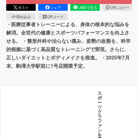
ポスト
シェア
LINEで送る
URLコピー
埋め込み
QRコード
・医療従事者トレーニーによる、身体の根本的な悩みを
解消。全世代の健康とスポーツパフォーマンスを向上さ
せる。 ・整形外科や治らない痛み、姿勢の改善を、科学
的根拠に基づく高品質なトレーニングで実現。さらに、
正しいダイエットとボディメイクを推進。 ・2025年7月
末、駒澤大学駅前に1号店開業予定。
ス
ポ
ー
ツ
ク
ラ
フ
ァ
ン
を