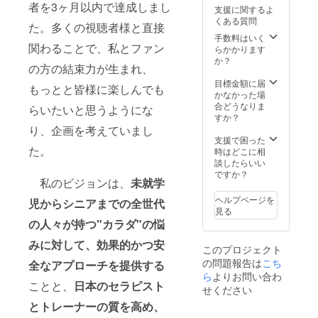
者を3ヶ月以内で達成しまし
支援に関するよ
くある質問
た。多くの視聴者様と直接
手数料はいく
関わることで、私とファン
らかかります
か？
の方の結束力が生まれ、
目標金額に届
もっとと皆様に楽しんでも
かなかった場
合どうなりま
らいたいと思うようにな
すか？
り、企画を考えていまし
支援で困った
た。
時はどこに相
談したらいい
ですか？
私のビジョンは、
未就学
ヘルプページを
児からシニアまでの全世代
見る
の人々が持つ"カラダ"の悩
みに対して、効果的かつ安
このプロジェクト
の問題報告は
こち
全なアプローチを提供する
ら
よりお問い合わ
ことと、
日本のセラピスト
せください
とトレーナーの質を高め、