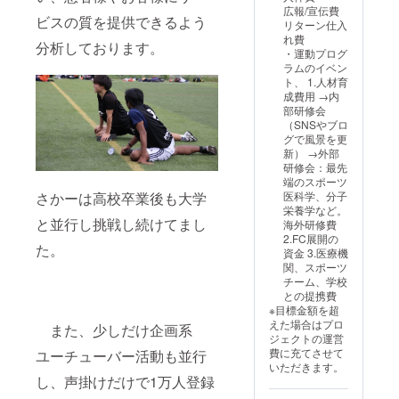
ご了承
解決すべ
広報/宣伝費
くださ
ビスの質を提供できるよう
く、日本全
リターン仕入
い。 有
れ費
効期
国のあらゆ
分析しております。
・運動プログ
限：
る世代の
ラムのイベン
2026年
ト、 1.人材育
方々の身体
7月から
成費用 →内
2027年
の「根本」
部研修会
1月
からの改善
（SNSやブロ
グで風景を更
を目指し、
新） →外部
質の高いセ
研修会：最先
ラピストや
端のスポーツ
さかーは高校卒業後も大学
医科学、分子
トレーナー
栄養学など。
が協力する
と並行し挑戦し続けてまし
海外研修費
2.FC展開の
パフォーマ
た。
資金 3.医療機
ンスジムの
関、スポーツ
拡大に取り
チーム、学校
との提携費
組んでいま
※目標金額を超
す。
えた場合はプロ
また、少しだけ企画系
ジェクトの運営
費に充てさせて
ユーチューバー活動も並行
いただきます。
し、声掛けだけで1万人登録