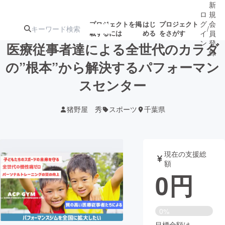
新
ロ
規
グ
会
プロジェクトを掲
はじ
プロジェクト
/
載するには
める
をさがす
イ
員
ン
登
医療従事者達による全世代のカラダ
録
の”根本”から解決するパフォーマン
スセンター
人気のプロ
注目のリ
注目の新着プロ
募集終了が近いプ
もうすぐ公開
ジェクト
ターン
ジェクト
ロジェクト
されます
猪野屋 秀
スポーツ
千葉県
アート・写真
音楽
現在の支援総
テクノロジー・ガジェット
ゲーム・サ
額
0
円
映像・映画
書籍・雑誌
0%
ビジネス・起業
チャレンジ
目標金額は