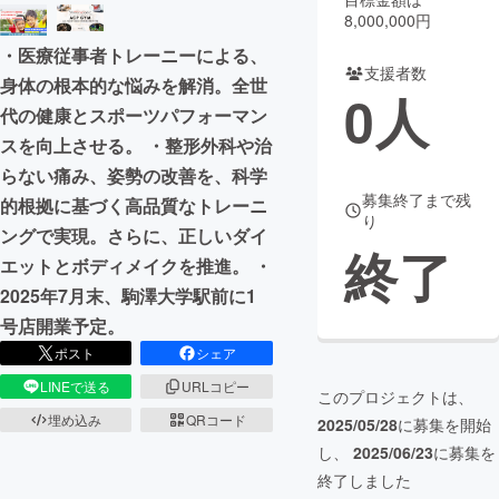
8,000,000円
まちづくり・地域活性化
・医療従事者トレーニーによる、
支援者数
身体の根本的な悩みを解消。全世
0
人
CAMPFIRE for Social Good
CAMPFIRE Creation
代の健康とスポーツパフォーマン
スを向上させる。 ・整形外科や治
CAMPFIREふるさと納税
machi-ya
コミュニティ
らない痛み、姿勢の改善を、科学
募集終了まで残
的根拠に基づく高品質なトレーニ
り
ングで実現。さらに、正しいダイ
終了
エットとボディメイクを推進。 ・
2025年7月末、駒澤大学駅前に1
号店開業予定。
ポスト
シェア
LINEで送る
URLコピー
このプロジェクトは、
埋め込み
QRコード
2025/05/28
に募集を開始
し、
2025/06/23
に募集を
終了しました