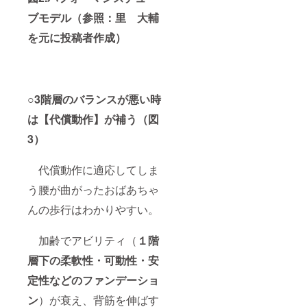
ブモデル（参照：里 大輔
を元に投稿者
作成）
○3階層のバランスが悪い時
は【代償動作】が補う（図
3）
代償動作に適応してしま
う腰が曲がったおばあちゃ
んの歩行はわかりやすい。
加齢でアビリティ（
１階
層下の柔軟性・可動性・安
定性などのファンデーショ
ン
）が衰え、背筋を伸ばす