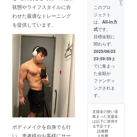
し、適
す
る
ナルトレー
切なコ
状態やライフスタイルに合
このプロ
ンディ
ニング中に
ジェクト
わせた最適なトレーニング
ショニ
起きた怪我
ング&ト
は、
All-In方
を提供しています。
などのご相
レーニ
式
です。
ングを
談を多くい
行いま
目標金額に
ただいてお
す。
関わらず、
（両方
ります。
or片方
2025/06/23
近年は、
など選
スポーツ人
23:59:59
ま
択可
能） 法
口や働く
でに集まっ
令に基
人々が増加
た金額が
づく医
するにつ
療、診
ファンディ
療行為
れ、怪我や
ングされま
ではご
慢性疲労、
ざいま
す。
せん。
慢性痛に悩
効果に
む方も増え
は個人
支援金の使い道
ているのが
差がご
集まった支援金
ざいま
現状です。
は以下に使用す
すこと
私は、これ
ボディメイクを自身でも行
る予定です。
をあら
設備費
らの課題を
かじめ
い、患者様やお客様にサー
人件費