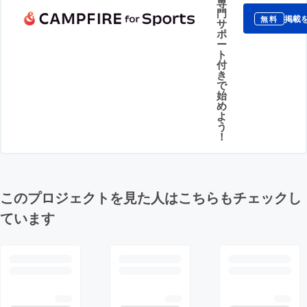
専
門
掲載
無料
サ
ポ
ー
ト
付
き
で
始
め
よ
う
！
このプロジェクトを見た人はこちらもチェックし
ています