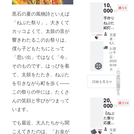
10,
育っていく
してお
残り4
りま
000
ために——
円
黒石の夏の風物詩といえば
す。 絵
今、未来へ
手作り
柄は、
「ねぷた祭り」。大きくて
ねぷた
一つ一
灯をつなぐ
絵灯籠
つ違い
カッコよくて、太鼓の音が
活動を知っ
（10個
ます！
支援
て欲しい。
限定）
（※額縁
響きわたるこのお祭りは、
者：
子ども
のデザ
6人
たちが
インは
僕ら子どもたちにとって
お届
私たちの村
心を込
まだ検
け予
「思い出」ではなく「今」
めて作
の想いが伝
討中で
定：
る子供
2025
す。画
わってほし
そのものです。はっぴを着
年09
の感謝
像はイ
こ
月
い
の言葉
メージ
の
て、太鼓をたたき、ねぷた
リ
が書か
です）
タ
子どもたち
ー
れたミ
ン
詳細を見る
を引きながら町を歩く——
の願いをね
を
ニサイ
選
択
ぷたに届く
ズ「ね
す
この祭りの中には、たくさ
る
ぷた絵
ように、皆
20,
灯籠」
んの笑顔と学びがつまって
さんの力を
残り10
ねぷた
000
円
います。
祭り期
貸してくだ
【ねぷ
間、実
さい。
た祭り
際にね
でも最近、大人たちから聞
応援
ぷたに
セッ
飾り運
支援
こえてきたのは、「お金が
ト】
行しま
者：