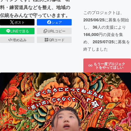
料・練習道具などを整え、地域の
このプロジェクトは、
伝統をみんなで守っていきます。
2025/06/25
に募集を開始
ポスト
シェア
し、
36
人の支援により
LINEで送る
URLコピー
166,000
円の資金を集
埋め込み
QRコード
め、
2025/07/25
に募集を
終了しました
もう一度プロジェク
トをやってほしい