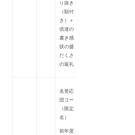
り抜き
（額付
き）＋子
供達の手
書き感謝
状の盛り
だくさん
の返礼品
名誉応援
団コース
（限定１
名）
前年度の