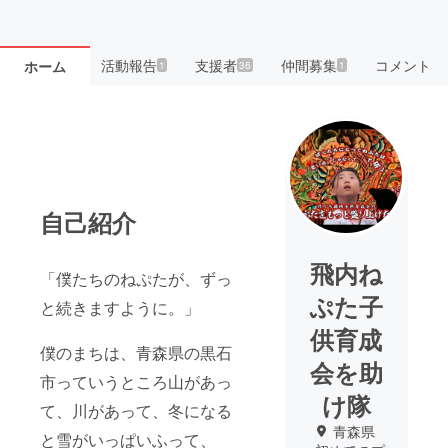
活動報告
支援者
仲間募集
コメント
ホーム
1
36
1
自己紹介
飛内ね
「僕たちのねぷたが、ずっ
ぷた子
と続きますように。」
供育成
僕のまちは、青森県の黒石
会を助
市っていうところ山があっ
け隊
て、川があって、冬になる
青森県
と雪がいっぱいふって、