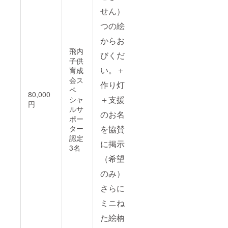
せん）三
つの絵柄
からお選
飛内
びくださ
子供
い。＋手
育成
会ス
作り灯籠
ペ
80,000
＋支援者
シャ
円
ルサ
のお名前
ポー
ター
を協賛幕
認定
に掲示
3名
（希望者
のみ）。
さらに、
ミニねぷ
た絵柄切