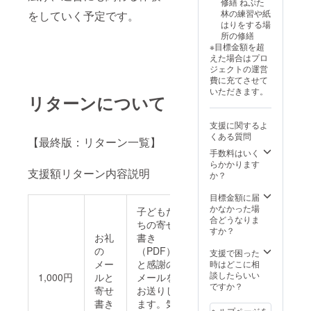
修繕 ねぷた
まさに
林の練習や紙
をしていく予定です。
名誉あ
はりをする場
る応援
所の修繕
者で
※目標金額を超
す！
えた場合はプロ
ジェクトの運営
費に充てさせて
いただきます。
リターンについて
支援に関するよ
くある質問
【最終版：リターン一覧】
手数料はいく
らかかります
支援額リターン内容説明
か？
目標金額に届
かなかった場
子どもた
合どうなりま
ちの寄せ
すか？
お礼
書き
の
（PDF）
支援で困った
メー
と感謝の
時はどこに相
談したらいい
1,000円
ルと
メールを
ですか？
寄せ
お送りし
書き
ます。気
ヘルプページを