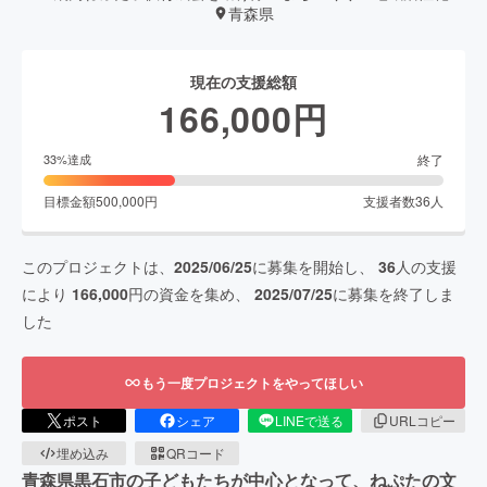
青森県
現在の支援総額
166,000
円
終了
33
%達成
目標金額
500,000
円
支援者数
36
人
このプロジェクトは、
2025/06/25
に募集を開始し、
36
人の支援
により
166,000
円の資金を集め、
2025/07/25
に募集を終了しま
した
もう一度プロジェクトをやってほしい
ポスト
シェア
LINEで送る
URLコピー
埋め込み
QRコード
青森県黒石市の子どもたちが中心となって、ねぷたの文