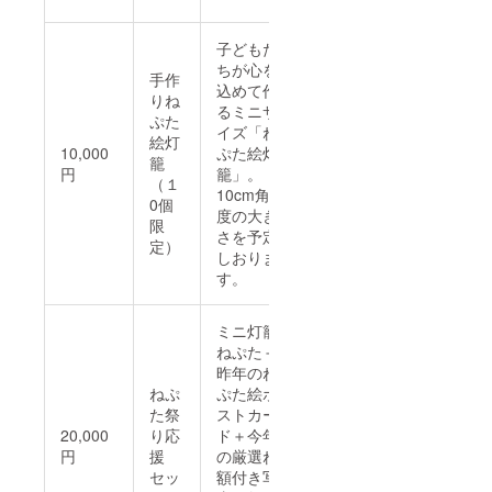
子どもた
ちが心を
手作
込めて作
りね
るミニサ
ぷた
イズ「ね
絵灯
10,000
ぷた絵灯
籠
円
籠」。
（１
10cm角程
0個
度の大き
限
さを予定
定）
しおりま
す。
ミニ灯籠
ねぷた＋
昨年のね
ねぷ
ぷた絵ポ
た祭
ストカー
20,000
り応
ド＋今年
円
援
の厳選ね
セッ
額付き写