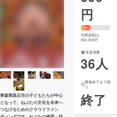
円
まちづくり・地域活性化
CAMPFIRE for Social Good
CAMPFIRE Creation
33%
CAMPFIREふるさと納税
machi-ya
コミュニティ
目標金額は
500,000円
支援者数
36
人
募集終了まで残
り
終了
青森県黒石市の子どもたちが中心
となって、ねぷたの文化を未来へ
つなげるためのクラウドファン
ディングです。ねぷたの修理・材