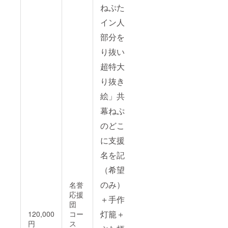
ねぷたメ
イン人物
部分を切
り抜いた
超特大切
り抜きの
絵」共産
幕ねぷた
のどこか
に支援者
名を記載
（希望者
のみ）。
名誉
応援
＋手作り
団
灯籠＋ね
120,000
コー
円
ス