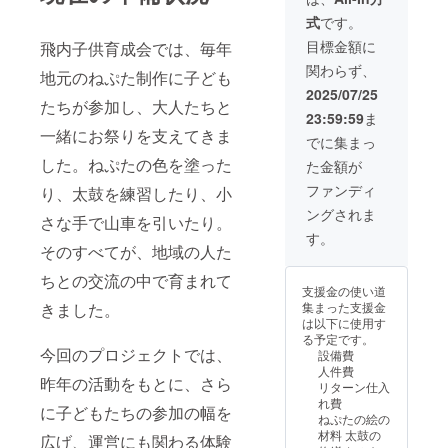
た絵柄
を記載
式
です。
切り抜
（希望
き（額
者の
目標金額に
飛内子供育成会では、毎年
付き）
み）。
関わらず、
＋子供
＋手作
地元のねぷた制作に子ども
達の手
り灯籠
2025/07/25
書き感
＋ねぷ
たちが参加し、大人たちと
23:59:59
ま
謝状の
た柄切
一緒にお祭りを支えてきま
盛りだ
り抜き
でに集まっ
くさん
をお送
した。ねぷたの色を塗った
た金額が
の返礼
りいた
品
しま
ファンディ
り、太鼓を練習したり、小
す！ さ
ングされま
らに、
さな手で山車を引いたり。
子ども
す。
たちが
そのすべてが、地域の人た
描いた
ちとの交流の中で育まれて
「世界
支援金の使い道
に一つ
集まった支援金
きました。
だけの
は以下に使用す
前ねぷ
る予定です。
た絵切
今回のプロジェクトでは、
設備費
り抜
人件費
き」も
昨年の活動をもとに、さら
リターン仕入
ねぷた
れ費
終了後
に子どもたちの参加の幅を
ねぷたの絵の
プレゼ
材料 太鼓の
広げ、運営にも関わる体験
ント。