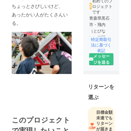
初めてのプ
ちょっとさびしいけど、
ロジェクト
です
あったかい人がたくさんい
青森県黒石
る。
市・飛内
（とびな
い）地区。
特定商取引
山々に囲ま
法に基づく
れたこの小
表記
メッセー
さな集落で
ジを送る
は、いま、
子どもたち
が祭りを守
ろうとして
リターンを
います。
選ぶ
その祭りは
夏の夜を彩
目標金額
る「黒石ね
未達でも
このプロジェクト
ぷた祭
リターン
り」。
で実現したいこと
が届きま