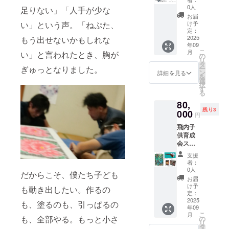
「子供
す。後
0人
足りない」「人手が少な
達作成
発送い
お届
のミニ
たしま
い」という声。「ねぷた、
け予
ねぷた
す。
定：
絵灯
2025
もう出せないかもしれな
年09
籠」＋
こ
月
い」と言われたとき、胸が
「昨年
の
リ
のねぷ
タ
ぎゅっとなりました。
ー
た絵切
ン
詳細を見る
を
り抜き
選
択
額付
す
る
き」+
80,
「ねぷ
残り3
たの皿
000
円
に描か
飛内子
れた牡
供育成
丹一
会スペ
つ」祭
シャル
りの空
支援
サポー
気をま
者：
ター認
とめて
0人
だからこそ、僕たち子ども
定 特大
体感！
お届
サイズ
け予
も動き出したい。作るの
の昨年
定：
実際に
2025
も、塗るのも、引っぱるの
年09
使われ
こ
月
たねぷ
も、全部やる。もっと小さ
の
リ
たの切
タ