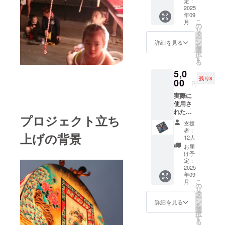
した。
熱気が
定：
届くよ
2025
「だった
年09
うな躍
こ
ら、子ども
月
動感あ
の
リ
る写真
たちと一緒
タ
ー
をお届
ン
詳細を見る
に守ってい
を
け！
選
択
こう」
（ポス
す
る
トカー
そうして生
5,0
ドを予
まれたの
残り8
定）。
00
円
が、今回の
実際に
クラウド
使用さ
ファンディ
れたね
プロジェクト立ち
ぷたの
ングです。
支援
絵の一
者：
上げの背景
部を切
12人
この地域に
り抜い
お届
た額入
け予
生きる子ど
りのね
定：
もたちが、
ぷた絵
2025
年09
です！
ねぷたを通
こ
月
絵のサ
の
して、
リ
イズは
タ
ー
誇りやつな
24
ン
詳細を見る
を
cmx27
選
がり、夢を
択
cm程度
す
感じながら
る
を予定