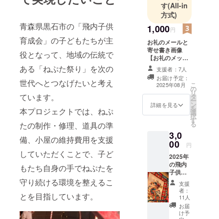
太鼓の音に
す
(All-in
方式)
心が躍り、
青森県黒石市の「飛内子供
ねぷたの灯
1,000
円
りが胸を熱
育成会」の子どもたちが主
お礼のメールと
くする——
寄せ書き画像
役となって、地域の伝統で
そんな当た
【お礼のメッ
セージ】 感謝の
ある「ねぷた祭り」を次の
り前だった
支援者：7人
気持ちを込め
お届け予定：
風景が、少
て、お礼のメッ
世代へとつなげたいと考え
こ
2025年08月
の
セージをお送り
しずつ消え
リ
ています。
タ
します。
ー
かけていま
ン
詳細を見る
を
本プロジェクトでは、ねぷ
す。
選
択
す
る
たの制作・修理、道具の準
「来年もね
3,0
備、小屋の維持費用を支援
00
ぷた、出る
円
していただくことで、子ど
のかな…」
2025年
の飛内
そんな子ど
もたち自身の手でねぷたを
子供育
ものつぶや
成会ね
守り続ける環境を整えるこ
支援
きに、大人
ぷたの
者：
とを目指しています。
写真を
たちは心を
11人
厳選、
お届
動かされま
祭りの
け予