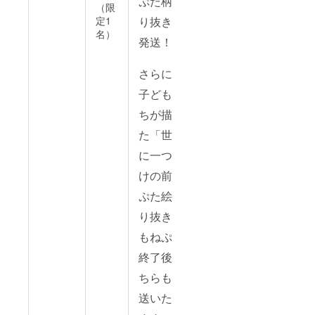
ぷた柄切
（限
定1
り抜きを
名）
発送！
さらに、
子どもた
ちが描い
た「世界
に一つだ
けの前ね
ぷた絵切
り抜き」
もねぷた
終了後こ
ちらも発
送いたし