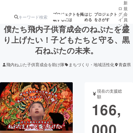
新
ロ
規
グ
会
プロジェクトを掲
はじ
プロジェクト
/
載するには
める
をさがす
イ
員
ン
登
僕たち飛内子供育成会のねぷたを盛
録
り上げたい！子どもたちと守る、黒
石ねぷたの未来。
人気のプロ
注目のリ
注目の新着プロ
募集終了が近いプ
もうすぐ公開
ジェクト
ターン
ジェクト
ロジェクト
されます
飛内ねぷた子供育成会を助け隊
まちづくり・地域活性化
青森県
アート・写真
音楽
現在の支援総
テクノロジー・ガジェット
ゲーム・サ
額
166,
映像・映画
書籍・雑誌
000
ビジネス・起業
チャレンジ