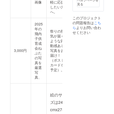
画像
軽に応援
見る
したい方
へ。
このプロジェクト
の問題報告は
こち
2025
ら
よりお問い合わ
年の
祭りの熱
せください
飛内
気が届く
子供
ような躍
育成
動感ある
会ね
3,000円
写真をお
ぷた
届け！
の写
（ポスト
真を
カードを
厳選
予定）。
写
真、
絵のサイ
ズは24
cmx27cm