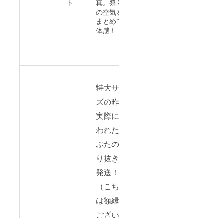
ト
真。祭り
の空気を
まとめて
体感！
特大サイ
ズの昨年
実際に使
われたね
ぷたの切
り抜きを
発送！
（こちら
は額縁は
ございま