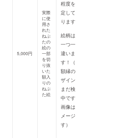
程度を予
定してお
実際
に使
ります。
用さ
れた
絵柄は、
ねぷ
たの
一つ一つ
絵の
違いま
5,000円
一部
を切
す！（※
り抜
額縁のデ
いた
額入
ザインは
りの
ねぷ
まだ検討
た絵
中です。
画像はイ
メージで
す）