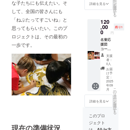
ー
な子たちにも伝えたい。そ
り抜き
ン
詳細を見る
を
をお送
選
択
して、全国の皆さんにも
りいた
す
る
しま
「ねぷたってすごいね」と
120
す！
（こち
,00
思ってもらいたい。このプ
残り1
らは額
0
円
縁はご
ロジェクトは、その最初の
ざいま
名誉応
一歩です。
せん）
援団
三つの
コース
絵柄か
（限定
支援
らお選
１名）
者：
びくだ
前年度
0人
さい。
のねぷ
お届
＋手作
たメイ
け予
り灯籠
ン人物
定：
＋支援
部分を
2025
年09
者のお
切り抜
こ
月
名前を
いた超
の
リ
協賛幕
特大切
タ
ー
に掲示
り抜き
ン
詳細を見る
を
（希望
の絵」
選
択
者の
共産幕
す
る
み）。
ねぷた
このプロ
さら
のどこ
ジェクト
に、ミ
かに支
現在の準備状況
ニねぷ
援者名
は、
All-In方