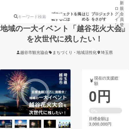
新
ロ
規
グ
会
プロジェクトを掲
はじ
プロジェクト
/
載するには
める
をさがす
イ
員
ン
登
地域の一大イベント「越谷花火大会」
録
を次世代に残したい！
人気のプロ
注目のリ
注目の新着プロ
募集終了が近いプ
もうすぐ公開
越谷市観光協会
まちづくり・地域活性化
埼玉県
ジェクト
ターン
ジェクト
ロジェクト
されます
アート・写真
音楽
現在の支援総
額
0
円
テクノロジー・ガジェット
ゲーム・サ
映像・映画
書籍・雑誌
0%
目標金額は
3,000,000円
ビジネス・起業
チャレンジ