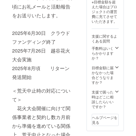
※目標金額を超
名前の
なり、
頃にお礼メールと活動報告
えた場合はプロ
掲載を
寄附金
ジェクトの運営
させて
の税額
をお送りいたします。
費に充てさせて
いただ
控除は
いただきます。
きま
ありま
す。 ・
せんの
2025年6月30日 クラウド
掲載期
で、ご
支援に関するよ
間：令
留意く
くある質問
ファンディング終了
和7年7
ださ
月21日
手数料はいく
い。
2025年7月26日 越谷花火
～令和7
らかかります
年10月
か？
大会実施
31日ま
での
2025年8月頃 リターン
目標金額に届
３ヵ月
かなかった場
間 ・掲
発送開始
合どうなりま
載方
すか？
法：文
＜荒天中止時の対応につい
字のみ
支援で困った
・注意
時はどこに相
て＞
事項：
談したらいい
ご支援
ですか？
花火大会開催に向けて関
時、必
ず備考
係事業者と契約し数カ月前
ヘルプページを
欄に掲
見る
載を希
から準備を進めている関係
望され
上、荒天中止となった場合
るお名