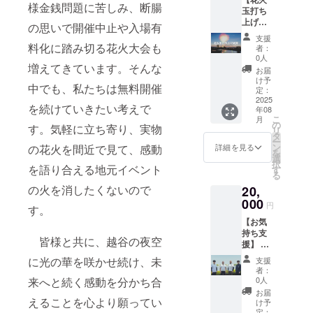
内容に
なりま
ディン
様金銭問題に苦しみ、断腸
玉打ち
なりま
す。 ※
グ（ふ
上げ支
す。 ※
特設
の思いで開催中止や入場有
るさと
援】本
自治体
ページ
納税）
支援
リター
版クラ
料化に踏み切る花火大会も
にてお
者：
とは異
ンは、
ウド
名前の
0人
なり、
増えてきています。そんな
花火大
ファン
掲載を
お届
寄附金
会当
ディン
させて
け予
の税額
中でも、私たちは無料開催
日、夜
グ（ふ
定：
いただ
控除は
空を彩
2025
るさと
きま
ありま
を続けていきたい考えで
年08
る花火
納税）
す。 ・
せんの
こ
月
玉の打
とは異
の
掲載期
す。気軽に立ち寄り、実物
で、ご
リ
ち上げ
なり、
タ
間：令
留意く
ー
費用を
寄附金
ン
の花火を間近で見て、感動
和7年7
詳細を見る
ださ
を
サポー
の税額
選
月21日
い。
択
トいた
を語り合える地元イベント
控除は
す
～令和7
る
だくも
ありま
年10月
の火を消したくないので
20,
ので
せんの
31日ま
す。熟
000
で、ご
での
円
す。
練の花
留意く
３ヵ月
【お気
火師が
ださ
間 ・掲
持ち支
丁寧に
い。
載方
皆様と共に、越谷の夜空
援】 大
打ち上
法：文
会終了
げ、皆
字のみ
に光の華を咲かせ続け、未
支援
後、感
様の願
・注意
者：
謝の気
いや想
来へと続く感動を分かち合
0人
事項：
持ちを
いを込
ご支援
お届
込めて
えることを心より願ってい
めた一
け予
時、必
お礼の
発が、
定：