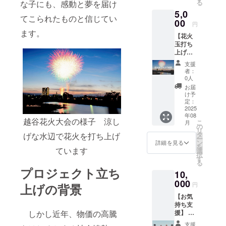
る
な子にも、感動と夢を届け
は3000
名前の
5,0
円のリ
掲載を
てこられたものと信じてい
ターン
00
させて
円
と同じ
いただ
ます。
【花火
内容に
きま
玉打ち
なりま
す。 ・
上げ支
す。 ※
掲載期
援】本
自治体
間：令
支援
リター
版クラ
和7年7
者：
ンは、
ウド
月21日
0人
花火大
ファン
～令和7
お届
会当
ディン
年10月
け予
日、夜
グ（ふ
定：
31日ま
空を彩
2025
るさと
での
年08
る花火
納税）
３ヵ月
越谷花火大会の様子 涼し
こ
月
玉の打
とは異
の
間 ・掲
リ
ち上げ
なり、
タ
げな水辺で花火を打ち上げ
載方
ー
費用を
寄附金
ン
法：文
詳細を見る
を
サポー
ています
の税額
選
字のみ
択
トいた
控除は
す
・注意
る
だくも
ありま
事項：
プロジェクト立ち
10,
ので
せんの
ご支援
す。熟
000
で、ご
時、必
円
上げの背景
練の花
留意く
ず備考
【お気
火師が
ださ
欄に掲
持ち支
丁寧に
い。
載を希
しかし近年、物価の高騰
援】 大
打ち上
望され
会終了
げ、皆
るお名
支援