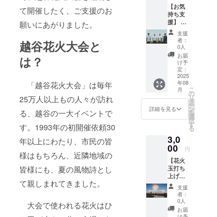
【お気
て開催したく、ご支援のお
持ち支
援】 大
願いにあがりました。
会終了
支援
後、感
者：
越谷花火大会と
謝の気
0人
持ちを
お届
は？
込めて
け予
お礼の
定：
メッ
2025
年08
セージ
「越谷花火大会」は毎年
こ
月
をお送
の
リ
25万人以上もの人々が訪れ
りしま
タ
ー
す。 ※
ン
詳細を見る
る、越谷の一大イベントで
を
メッ
選
択
セージ
す
す。1993年の初開催依頼30
る
の内容
3,0
は金額
年以上にわたり、市民の皆
を問わ
00
円
ず同じ
様はもちろん、近隣地域の
【花火
となり
玉打ち
皆様にも、夏の風物詩とし
ます。
上げ支
※自治体
て親しまれてきました。
援】本
版クラ
支援
リター
ウド
者：
ンは、
ファン
0人
大会で使われる花火はひ
花火大
ディン
お届
会当
グ（ふ
け予