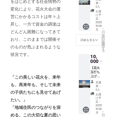
をはじめとする社会情勢の
後、感
様の願
前をご
者：
謝の気
いや想
0人
記入く
変化により、花火大会の運
持ちを
いを込
ださい
お届
込めて
めた一
け予
※自治体
営にかかるコストは年々上
お礼の
発が、
定：
版クラ
メッ
2025
感動の
昇し、一方で資金の調達は
ウド
年08
セージ
瞬間を
ファン
こ
月
をお送
どんどん困難になってきて
演出し
の
ディン
リ
りしま
ます。
タ
グ（ふ
ー
おり、このままでは開催そ
す。 ※※
※このリ
ン
詳細を見る
るさと
を
このリ
ターン
選
納税）
のものが危ぶまれるような
択
ターン
は3000
す
とは異
る
は3000
円のリ
なり、
状況です。
10,
円のリ
ターン
寄附金
ターン
000
と同じ
の税額
円
と同じ
内容に
控除は
【花火
内容に
なりま
ありま
玉打ち
なりま
す。 ※
せんの
上げ支
「この美しい花火を、来年
す。 ※
特設
で、ご
援】本
自治体
ページ
留意く
支援
も、再来年も、そして未来
リター
版クラ
にてお
者：
ださ
ンは、
ウド
名前の
0人
い。
の子供たちにも見せてあげ
花火大
ファン
掲載を
お届
会当
ディン
させて
け予
たい。」
日、夜
グ（ふ
定：
いただ
空を彩
2025
るさと
きま
「地域住民のつながりを深
年08
る花火
納税）
す。 ・
こ
月
玉の打
める、この大切な夏の思い
とは異
の
掲載期
リ