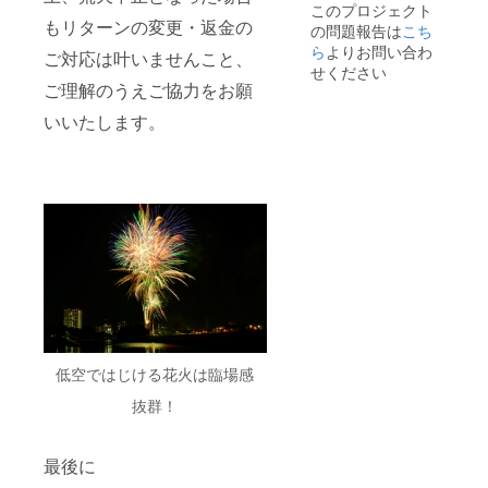
このプロジェクト
前をご
もリターンの変更・返金の
の問題報告は
記入く
こち
ださい
ら
よりお問い合わ
ご対応は叶いませんこと、
※自治体
せください
版クラ
ご理解のうえご協力をお願
ウド
ファン
いいたします。
ディン
グ（ふ
るさと
納税）
とは異
なり、
寄附金
の税額
控除は
ありま
せんの
で、ご
留意く
ださ
低空ではじける花火は臨場感
い。
抜群！
最後に