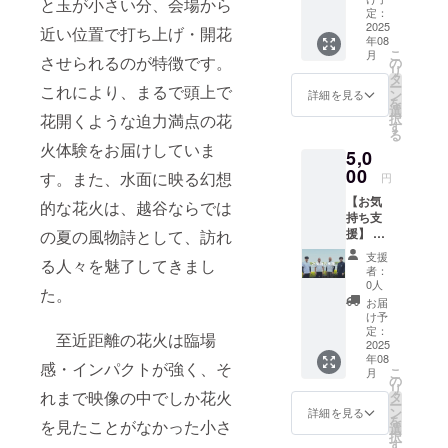
と玉が小さい分、会場から
日、夜
るさと
定：
空を彩
2025
納税）
近い位置で打ち上げ・開花
年08
る花火
とは異
こ
月
玉の打
させられるのが特徴です。
なり、
の
リ
ち上げ
寄附金
タ
ー
これにより、まるで頭上で
費用を
の税額
ン
詳細を見る
を
サポー
控除は
選
択
花開くような迫力満点の花
トいた
ありま
す
る
だくも
せんの
火体験をお届けしていま
5,0
ので
で、ご
す。熟
00
留意く
す。また、水面に映る幻想
円
練の花
ださ
【お気
火師が
い。
的な花火は、越谷ならでは
持ち支
丁寧に
援】 大
の夏の風物詩として、訪れ
打ち上
会終了
げ、皆
支援
る人々を魅了してきまし
後、感
様の願
者：
謝の気
いや想
0人
た。
持ちを
いを込
お届
込めて
めた一
け予
お礼の
発が、
定：
至近距離の花火は臨場
メッ
2025
感動の
年08
セージ
瞬間を
感・インパクトが強く、そ
こ
月
をお送
演出し
の
リ
りしま
ます。
れまで映像の中でしか花火
タ
ー
す。 ※
※特設
ン
詳細を見る
を
を見たことがなかった小さ
このリ
ページ
選
択
ターン
にてお
す