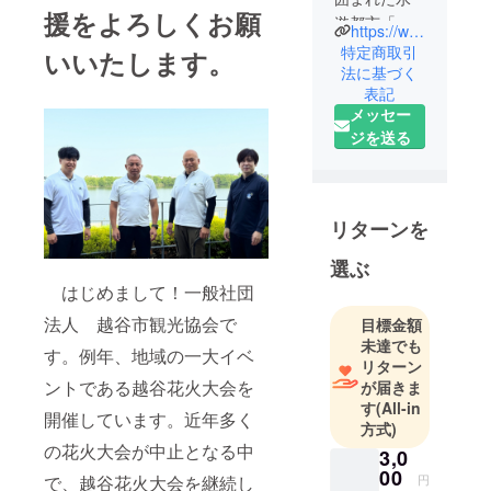
援をよろしくお願
遊都市「越
https://www.koshigaya-sightseeing.jp/
谷市」の観
特定商取引
いいたします。
光協会で
法に基づく
表記
す。毎年
メッセー
「越谷花火
ジを送る
大会」を開
催していま
す。
リターンを
選ぶ
はじめまして！一般社団
法人 越谷市観光協会で
目標金額
未達でも
す。例年、地域の一大イベ
リターン
ントである越谷花火大会を
が届きま
す
(All-in
開催しています。近年多く
方式)
の花火大会が中止となる中
3,0
00
円
で、越谷花火大会を継続し