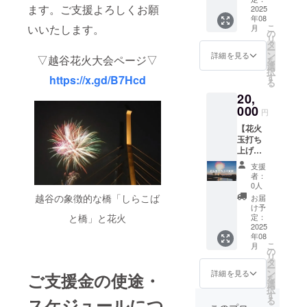
ず備考
ます。ご支援よろしくお願
メッ
2025
感動の
欄に掲
年08
セージ
瞬間を
載を希
いいたします。
こ
月
をお送
演出し
の
望され
リ
りしま
ます。
タ
るお名
ー
す。 ※※
※このリ
ン
詳細を見る
前をご
▽越谷花火大会ページ▽
を
このリ
ターン
選
記入く
択
ターン
は3000
す
https://x.gd/B7Hcd
ださい
る
は3000
円のリ
※自治体
20,
円のリ
ターン
版クラ
ターン
000
と同じ
ウド
円
と同じ
内容に
ファン
【花火
内容に
なりま
ディン
玉打ち
なりま
す。 ※
グ（ふ
上げ支
す。 ※
特設
るさと
援】本
自治体
ページ
納税）
支援
リター
版クラ
にてお
者：
とは異
ンは、
ウド
名前の
0人
なり、
花火大
ファン
掲載を
越谷の象徴的な橋「しらこば
お届
寄附金
会当
ディン
させて
け予
の税額
日、夜
グ（ふ
定：
と橋」と花火
いただ
控除は
空を彩
2025
るさと
きま
ありま
年08
る花火
納税）
す。 ・
せんの
こ
月
玉の打
とは異
の
掲載期
で、ご
リ
ち上げ
なり、
タ
間：令
留意く
ー
費用を
寄附金
ン
和7年7
詳細を見る
ご支援金の使途・
ださ
を
サポー
の税額
選
月21日
い。
択
トいた
控除は
す
～令和7
スケジュールにつ
る
だくも
ありま
年10月