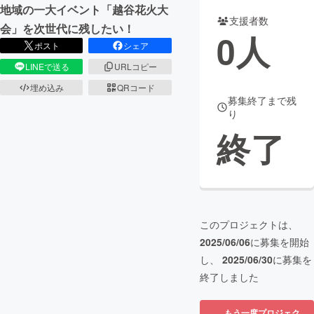
地域の一大イベント「越谷花火大
支援者数
まちづくり・地域活性化
会」を次世代に残したい！
0
人
ポスト
シェア
LINEで送る
URLコピー
CAMPFIRE for Social Good
CAMPFIRE Creation
埋め込み
QRコード
CAMPFIREふるさと納税
machi-ya
コミュニティ
募集終了まで残
り
終了
このプロジェクトは、
2025/06/06
に募集を開始
し、
2025/06/30
に募集を
終了しました
もう一度プロジェク