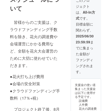
このプロ
ので
せんの
31日ま
ジェクト
いて
す。熟
で、ご
での
練の花
留意く
３ヵ月
は、
All-In方
火師が
ださ
間 ・掲
式
です。
丁寧に
い。
載方
皆様からのご支援は、ク
打ち上
法：文
目標金額に
げ、皆
字のみ
ラウドファンディング手数
関わらず、
様の願
・注意
いや想
事項：
2025/06/30
料を除き、花火の調達費や
いを込
ご支援
23:59:59
ま
めた一
会場運営にかかる費用な
時、必
発が、
ず備考
でに集まっ
感動の
ど、全額を花火大会運営の
欄に掲
た金額が
瞬間を
載を希
ために大切に使わせていた
演出し
望され
ファンディ
ます。
るお名
だきます。
ングされま
※このリ
前をご
ターン
記入く
す。
は3000
ださい
●花火打ち上げ費用
円のリ
※自治体
ターン
版クラ
●会場の安全対策
支援金の使い道
と同じ
ウド
集まった支援金
内容に
●クラウドファンディング手
ファン
は以下に使用す
なりま
ディン
る予定です。
数料（17％+税）
す。 ※
グ（ふ
設備費
特設
るさと
人件費
ページ
納税）
花火の調達費
プロジェクト終了後、8月
にてお
とは異