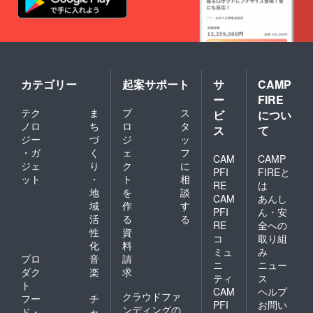
カテゴリー
起案サポート
サ
CAMP
ー
FIRE
テク
ま
プ
ス
ビ
につい
ノロ
ち
ロ
タ
ス
て
ジー
づ
ジ
ッ
・ガ
く
ェ
フ
CAM
CAMP
ジェ
り
ク
に
PFI
FIREと
ット
・
ト
相
RE
は
地
を
談
CAM
あんし
域
作
す
PFI
ん・安
活
る
る
RE
全への
性
資
コ
取り組
化
料
ミュ
み
プロ
音
請
ニ
ニュー
ダク
楽
求
ティ
ス
ト
CAM
ヘルプ
クラウドファ
フー
チ
PFI
お問い
ンディングの
ド・
ャ