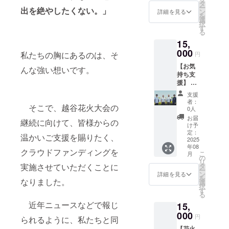
ち上げ
なり、
タ
間：令
ー
出を絶やしたくない。」
費用を
寄附金
ン
和7年7
詳細を見る
を
サポー
の税額
選
月21日
択
トいた
控除は
す
～令和7
る
だくも
ありま
年10月
15,
ので
せんの
31日ま
す。熟
000
で、ご
での
私たちの胸にあるのは、そ
円
練の花
留意く
３ヵ月
【お気
火師が
ださ
んな強い想いです。
間 ・掲
持ち支
丁寧に
い。
載方
援】 大
打ち上
法：文
会終了
げ、皆
字のみ
支援
後、感
様の願
・注意
者：
そこで、越谷花火大会の
謝の気
いや想
0人
事項：
持ちを
いを込
ご支援
お届
継続に向けて、皆様からの
込めて
めた一
け予
時、必
お礼の
発が、
定：
ず備考
温かいご支援を賜りたく、
メッ
2025
感動の
欄に掲
年08
セージ
瞬間を
クラウドファンディングを
載を希
こ
月
をお送
演出し
の
望され
リ
りしま
ます。
実施させていただくことに
タ
るお名
ー
す。 ※※
※このリ
ン
詳細を見る
前をご
を
なりました。
このリ
ターン
選
記入く
択
ターン
は3000
す
ださい
る
は3000
円のリ
※自治体
近年ニュースなどで報じ
15,
円のリ
ターン
版クラ
ターン
000
と同じ
ウド
円
られるように、私たちと同
と同じ
内容に
ファン
【花火