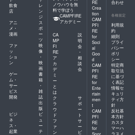
RE
合わせ
ノウハウを無
飲食
レ
Crea
料で学ぼう
店
ン
tion
各種規定
CAMPFIRE
ジ
CAM
アカデミー
アニ
ス
利用規
PFI
メ・
ポ
約
RE
漫画
ー
CA
説
細則
for
ツ
MP
明
プライ
Soci
ファ
映
FI
会
バシー
al
ッ
像
RE
・
ポリ
Goo
ショ
・
ア
相
シー
d
ン
映
カ
談
特定商
CAM
画
デ
会
取引法
PFI
ゲー
書
ミ
に基づ
RE
ム・
籍
ー
く表記
for
サー
・
と
情報セ
Ente
ビス
雑
は
キュリ
rtain
開発
誌
ク
サ
ティ方
men
出
ラ
ポ
針
t
版
ウ
ー
反社基
CAM
ビジ
ビ
ド
ト
本方針
PFI
ネ
ュ
フ
サ
カスタ
RE
ス・
ー
ァ
ー
マーハ
for
起業
テ
ン
ビ
ラスメ
Spor