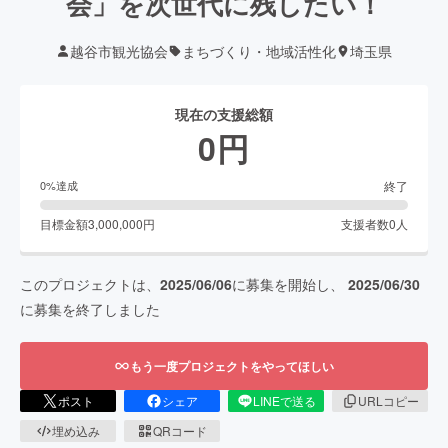
会」を次世代に残したい！
越谷市観光協会
まちづくり・地域活性化
埼玉県
現在の支援総額
0
円
終了
0
%達成
目標金額
3,000,000
円
支援者数
0
人
このプロジェクトは、
2025/06/06
に募集を開始し、
2025/06/30
に募集を終了しました
もう一度プロジェクトをやってほしい
ポスト
シェア
LINEで送る
URLコピー
埋め込み
QRコード