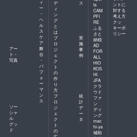
ィ
デ
ス
ントに
ts
ー
ィ
対する
CAM
・
ン
考え方
PFI
ヘ
グ
クッ
RE
ル
と
キーポ
ふる
ス
は
リシー
さと
ケ
プ
実
納税
ア
ロ
施
AD
アー
舞
ジ
事
FOR
ト・
台
ェ
例
ALL
写真
・
ク
HIO
パ
ト
KOS
フ
の
HI
ォ
作
JFA
ー
り
クラ
マ
方
ウド
ン
プ
統
ファ
ス
ロ
計
ン
ソー
ジ
デ
ディ
シャ
ェ
ー
ング
ル
ク
タ
mac
グッ
ト
hi-ya
ド
の
補助
広