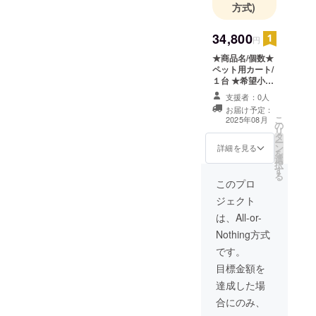
方式)
34,800
円
★商品名/個数★
ペット用カート/
１台 ★希望小売
価格★￥34,800-
支援者：0人
（消費税・送料
お届け予定：
込み、沖縄・離
こ
2025年08月
の
島への発送はで
リ
タ
きません） ★サ
ー
ン
イズ★横幅
詳細を見る
を
選
42cm×奥行
択
す
59cm×高さ
る
96cm(ハンドル
このプロ
取付け時) ★重量
ジェクト
★12.5kg ★素材
★ナイロン、ポ
は、All-or-
リエステル、ス
Nothing方式
チール ★耐荷重
★35kg ★注意事
です。
項★ ・消費税、
目標金額を
送料込みのお値
段です。 ・申し
達成した場
訳ありません
合にのみ、
が、沖縄・離島