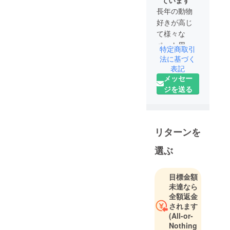
ています
長年の動物
好きが高じ
て様々な
ペット用品
特定商取引
を製作して
法に基づく
おり、皆様
表記
メッセー
にもより良
ジを送る
いペット用
品をお届け
したいと
思っており
リターンを
ます。
選ぶ
目標金額
未達なら
全額返金
されます
(All-or-
Nothing