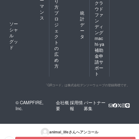
り
クラ
マ
方
ウド
ン
プ
統
ファ
ス
ロ
計
ン
ソー
ジ
デ
ディ
シャ
ェ
ー
ング
ル
ク
タ
mac
グッ
ト
hi-ya
ド
の
補助
広
金申
め
請サ
方
ポー
ト
「QRコード」は株式会社デンソーウェーブの登録商標です。
© CAMPFIRE,
会社概
採用情
パートナー
Inc.
要
報
募集
animal_life
さんへアンコール