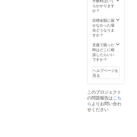
や、開封された
手数料はいく
商品、お客様の
らかかります
元で傷・破損等
か？
が生じた商品の
返品・交換はお
目標金額に届
受けできかねま
かなかった場
すのでご了承く
合どうなりま
ださい。返品時
すか？
は事前に必ずご
連絡を頂けます
支援で困った
ようお願いいた
時はどこに相
します。 ★メー
談したらいい
カー情報★
ですか？
OCT株式会社
（日本）、 製
ヘルプページを
造国：中国
見る
このプロジェクト
の問題報告は
こち
ら
よりお問い合わ
せください