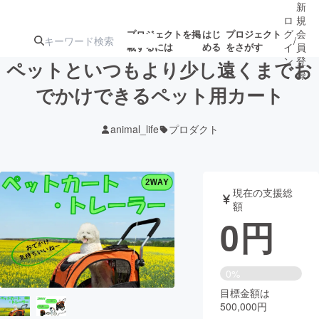
新
ロ
規
グ
会
プロジェクトを掲
はじ
プロジェクト
/
載するには
める
をさがす
イ
員
ン
登
ペットといつもより少し遠くまでお
録
でかけできるペット用カート
人気のプロ
注目のリ
注目の新着プロ
募集終了が近いプ
もうすぐ公開
animal_life
プロダクト
ジェクト
ターン
ジェクト
ロジェクト
されます
アート・写真
音楽
現在の支援総
額
0
円
テクノロジー・ガジェット
ゲーム・サ
映像・映画
書籍・雑誌
0%
目標金額は
500,000円
ビジネス・起業
チャレンジ