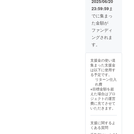
への発送はでき
2025/06/20
ません。 ・取扱
23:59:59
ま
説明書はありま
せんが、日本語
でに集まっ
の組立図があり
た金額が
ます。 ・商品品
質には万全を期
ファンディ
しております
ングされま
が、初期不良の
場合、商品到着
す。
後7日以内にご連
絡下さい。速や
かに対応させて
支援金の使い道
いただきます。
集まった支援金
お客様のご都
は以下に使用す
合による返品
る予定です。
は、商品到着後
リターン仕入
30日以内にご連
れ費
絡頂ければ対応
※目標金額を超
させていただき
えた場合はプロ
ます。その際の
ジェクトの運営
送料・返金時の
費に充てさせて
振込手数料はお
いただきます。
客様ご負担とな
りますことご了
承ください。 た
支援に関するよ
だし、１度ご使
くある質問
用になった商品