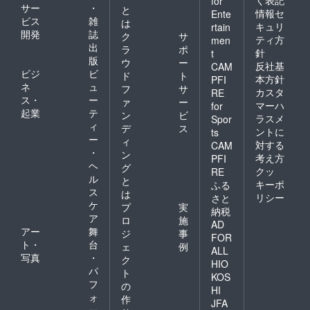
for
サー
・
と
情報セ
Ente
ビス
雑
は
キュリ
rtain
開発
誌
ク
サ
ティ方
men
出
ラ
ポ
針
t
版
ウ
ー
反社基
CAM
ビジ
ビ
ド
ト
本方針
PFI
ネ
ュ
フ
サ
カスタ
RE
ス・
ー
ァ
ー
マーハ
for
起業
テ
ン
ビ
ラスメ
Spor
ィ
デ
ス
ントに
ts
ー
ィ
対する
CAM
・
ン
考え方
PFI
ヘ
グ
クッ
RE
ル
と
キーポ
ふる
ス
は
リシー
さと
ケ
プ
実
納税
ア
ロ
施
AD
アー
舞
ジ
事
FOR
ト・
台
ェ
例
ALL
写真
・
ク
HIO
パ
ト
KOS
フ
の
HI
ォ
作
JFA
ー