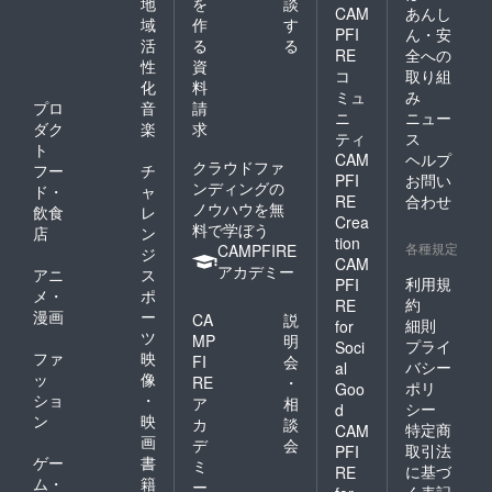
地
を
談
CAM
あんし
域
作
す
PFI
ん・安
活
る
る
RE
全への
性
資
コ
取り組
化
料
ミュ
み
プロ
音
請
ニ
ニュー
ダク
楽
求
ティ
ス
ト
CAM
ヘルプ
クラウドファ
フー
チ
PFI
お問い
ンディングの
ド・
ャ
RE
合わせ
ノウハウを無
飲食
レ
Crea
料で学ぼう
店
ン
tion
各種規定
CAMPFIRE
ジ
CAM
アカデミー
アニ
ス
利用規
PFI
メ・
ポ
約
RE
漫画
ー
CA
説
細則
for
ツ
MP
明
プライ
Soci
ファ
映
FI
会
バシー
al
ッ
像
RE
・
ポリ
Goo
ショ
・
ア
相
シー
d
ン
映
カ
談
特定商
CAM
画
デ
会
取引法
PFI
ゲー
書
ミ
に基づ
RE
ム・
籍
ー
く表記