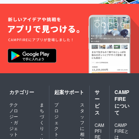
カテゴリー
起案サポート
サ
CAMP
ー
FIRE
テク
ま
プ
ス
ビ
につい
ノロ
ち
ロ
タ
ス
て
ジー
づ
ジ
ッ
・ガ
く
ェ
フ
CAM
CAMP
ジェ
り
ク
に
PFI
FIREと
ット
・
ト
相
RE
は