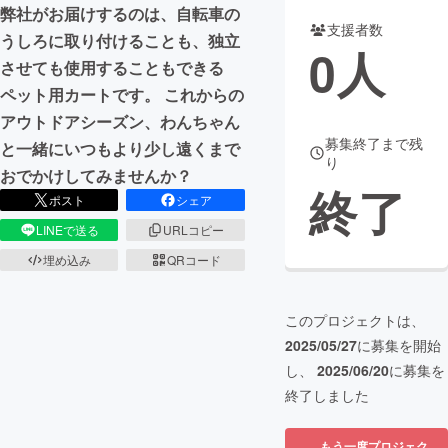
弊社がお届けするのは、自転車の
支援者数
まちづくり・地域活性化
うしろに取り付けることも、独立
0
人
させても使用することもできる
ペット用カートです。 これからの
CAMPFIRE for Social Good
CAMPFIRE Creation
アウトドアシーズン、わんちゃん
CAMPFIREふるさと納税
machi-ya
コミュニティ
募集終了まで残
と一緒にいつもより少し遠くまで
り
おでかけしてみませんか？
終了
ポスト
シェア
LINEで送る
URLコピー
埋め込み
QRコード
このプロジェクトは、
2025/05/27
に募集を開始
し、
2025/06/20
に募集を
終了しました
もう一度プロジェク