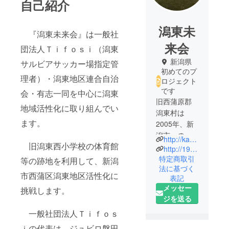
自己紹介
潟東未
『潟東未来会』は一般社
来会
団法人Ｔｉｆｏｓｉ（潟東
新潟県
サルビアサッカー場指定管
初めてのプ
理者）・潟東地区連合自治
ロジェクト
です
会・有志一同を中心に潟東
旧西蒲原郡
地域活性化に取り組んでい
潟東村は
ます。
2005年、新
潟市への編
http://katacommu.com/
旧潟東西小学校の体育館
入合併に
http://1995freedom.com/katahigashi/
よって、新
特定商取引
等の跡地を利用して、新潟
法に基づく
潟市の政令
市西蒲区潟東地区活性化に
表記
指定都市移
メッセー
挑戦します。
行により新
ジを送る
潟市西蒲区
一般社団法人Ｔｉｆｏｓ
となってい
る。
ｉの代表は、ジュビロ磐田