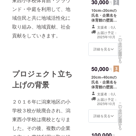
東西小学校体育館・グラウ
30,000
円
ンド・中庭を利用して、地
10cm×20cmの
氏名・企業名を
域住民と共に地域活性化に
体育館の壁面に
掲載 【掲載期
取り組み、地域貢献、社会
支援者：0人
間】令和７年８
お届け予定：
月１日から５年
貢献をしていきます。
こ
2025年10月
の
間 【注意事項】
リ
タ
支援時、必ず備
ー
ン
考欄に掲載を希
詳細を見る
を
選
望されるお名前
択
す
をご記入くださ
る
い
50,000
円
プロジェクト立ち
20cm×40cmの
氏名・企業名を
上げの背景
体育館の壁面に
掲載 【掲載期
支援者：0人
間】令和７年８
お届け予定：
２０１６年に潟東地区の小
月１日から５年
こ
2025年10月
の
間 【注意事項】
リ
学校３校が統廃合され、潟
タ
支援時、必ず備
ー
ン
考欄に掲載を希
詳細を見る
を
東西小学校は廃校となりま
選
望されるお名前
択
す
をご記入くださ
した。その後、複数の企業
る
い
100,000
円