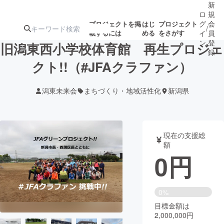
新
ロ
規
グ
会
プロジェクトを掲
はじ
プロジェクト
/
載するには
める
をさがす
イ
員
ン
登
旧潟東西小学校体育館 再生プロジェ
録
クト!!（#JFAクラファン）
人気のプロ
注目のリ
注目の新着プロ
募集終了が近いプ
もうすぐ公開
潟東未来会
まちづくり・地域活性化
新潟県
ジェクト
ターン
ジェクト
ロジェクト
されます
アート・写真
音楽
現在の支援総
額
0
円
テクノロジー・ガジェット
ゲーム・サ
映像・映画
書籍・雑誌
0%
目標金額は
2,000,000円
ビジネス・起業
チャレンジ