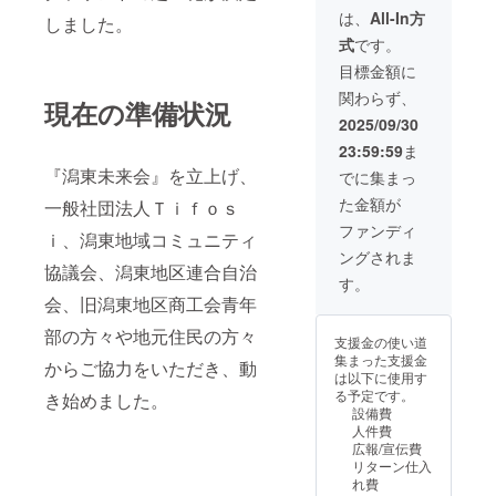
は、
All-In方
しました。
式
です。
目標金額に
関わらず、
現在の準備状況
2025/09/30
23:59:59
ま
『潟東未来会』を立上げ、
でに集まっ
た金額が
一般社団法人Ｔｉｆｏｓ
ファンディ
ｉ、潟東地域コミュニティ
ングされま
協議会、潟東地区連合自治
す。
会、旧潟東地区商工会青年
部の方々や地元住民の方々
支援金の使い道
集まった支援金
からご協力をいただき、動
は以下に使用す
る予定です。
き始めました。
設備費
人件費
広報/宣伝費
リターン仕入
れ費