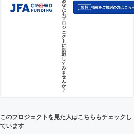
あ
な
掲載をご検討の方はこち
無料
た
も
プ
ロ
ジ
ェ
ク
ト
に
挑
戦
し
て
み
ま
せ
ん
か
？
このプロジェクトを見た人はこちらもチェックし
ています