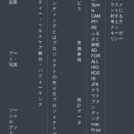
起業
テ
ン
ビ
ラスメ
Spor
ィ
デ
ス
ントに
ts
ー
ィ
対する
CAM
・
ン
考え方
PFI
ヘ
グ
クッ
RE
ル
と
キーポ
ふる
ス
は
リシー
さと
ケ
プ
実
納税
ア
ロ
施
AD
アー
舞
ジ
事
FOR
ト・
台
ェ
例
ALL
写真
・
ク
HIO
パ
ト
KOS
フ
の
HI
ォ
作
JFA
ー
り
クラ
マ
方
ウド
ン
プ
統
ファ
ス
ロ
計
ン
ソー
ジ
デ
ディ
シャ
ェ
ー
ング
ル
ク
タ
mac
グッ
ト
hi-ya
ド
の