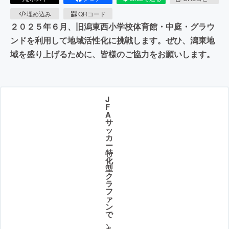
埋め込み
QRコード
２０２５年６月、旧潟東西小学校体育館・中庭・グラウ
ンドを利用して地域活性化に挑戦します。ぜひ、潟東地
域を盛り上げるために、皆様のご協力をお願いします。
J
F
A
サ
ッ
カ
ー
特
化
型
ク
ラ
フ
ァ
ン
で
、