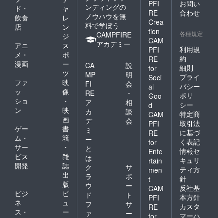
PFI
お問い
ンディングの
ド・
ャ
RE
合わせ
ノウハウを無
飲食
レ
Crea
料で学ぼう
店
ン
tion
各種規定
CAMPFIRE
ジ
CAM
アカデミー
アニ
ス
利用規
PFI
メ・
ポ
約
RE
漫画
ー
CA
説
細則
for
ツ
MP
明
プライ
Soci
ファ
映
FI
会
バシー
al
ッ
像
RE
・
ポリ
Goo
ショ
・
ア
相
シー
d
ン
映
カ
談
特定商
CAM
画
デ
会
取引法
PFI
ゲー
書
ミ
に基づ
RE
ム・
籍
ー
く表記
for
サー
・
と
情報セ
Ente
ビス
雑
は
キュリ
rtain
開発
誌
ク
サ
ティ方
men
出
ラ
ポ
針
t
版
ウ
ー
反社基
CAM
ビジ
ビ
ド
ト
本方針
PFI
ネ
ュ
フ
サ
カスタ
RE
ス・
ー
ァ
ー
マーハ
for