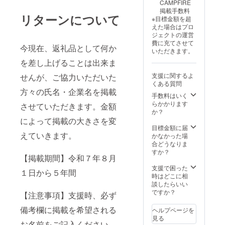
CAMPFIRE
掲載手数料
リターンについて
※目標金額を超
えた場合はプロ
ジェクトの運営
費に充てさせて
今現在、返礼品として何か
いただきます。
を差し上げることは出来ま
支援に関するよ
せんが、ご協力いただいた
くある質問
方々の氏名・企業名を掲載
手数料はいく
らかかります
させていただきます。金額
か？
によって掲載の大きさを変
目標金額に届
えていきます。
かなかった場
合どうなりま
すか？
【掲載期間】令和７年８月
支援で困った
１日から５年間
時はどこに相
談したらいい
ですか？
【注意事項】支援時、必ず
備考欄に掲載を希望される
ヘルプページを
見る
お名前をご記入ください