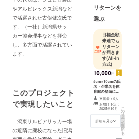
地域の課題
リターンを
やアルビレックス新潟など
解決、地域
で活躍された古俣健次氏で
選ぶ
活性化に取
り組んでい
す。（一社）新潟県サッ
ます。
目標金額
カー協会理事などを拝命
未達でも
し、多方面で活躍されてい
リターン
が届きま
ます。
す
(All-in
方式)
10,000
円
5cm×10cmの氏
名・企業名を体
このプロジェクト
育館の壁面に掲
載 【掲載期
支援者：0人
間】令和７年10
で実現したいこと
お届け予定：
月１日から５年
こ
2025年10月
の
間 【注意事
リ
タ
項】支援時、必
ー
潟東サルビアサッカー場
ン
ず備考欄に掲載
詳細を見る
を
選
を希望されるお
択
の近隣に廃校になった旧潟
す
名前をご記入く
る
ださい