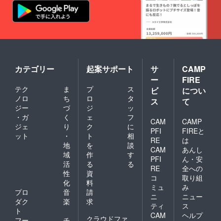
カテゴリー
起案サポート
サ
CAMP
ー
FIRE
テク
ま
プ
ス
ビ
につい
ノロ
ち
ロ
タ
ス
て
ジー
づ
ジ
ッ
・ガ
く
ェ
フ
CAM
CAMP
ジェ
り
ク
に
PFI
FIREと
ット
・
ト
相
RE
は
地
を
談
CAM
あんし
域
作
す
PFI
ん・安
活
る
る
RE
全への
性
資
コ
取り組
化
料
ミュ
み
プロ
音
請
ニ
ニュー
ダク
楽
求
ティ
ス
ト
CAM
ヘルプ
クラウドファ
フー
チ