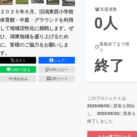
支援者数
２０２５年６月、旧潟東西小学校
まちづくり・地域活性化
0
人
体育館・中庭・グラウンドを利用
して地域活性化に挑戦します。ぜ
CAMPFIRE for Social Good
CAMPFIRE Creation
ひ、潟東地域を盛り上げるため
CAMPFIREふるさと納税
machi-ya
コミュニティ
募集終了まで残
に、皆様のご協力をお願いしま
り
す。
終了
ポスト
シェア
LINEで送る
URLコピー
埋め込み
QRコード
このプロジェクトは、
2025/08/05
に募集を開始
し、
2025/09/30
に募集を
終了しました
もう一度プロジェク