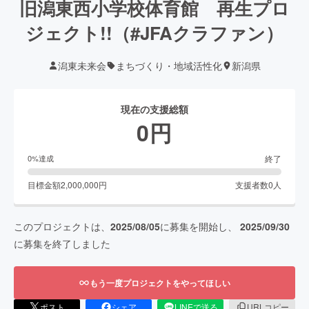
旧潟東西小学校体育館 再生プロ
ジェクト!!（#JFAクラファン）
潟東未来会
まちづくり・地域活性化
新潟県
現在の支援総額
0
円
終了
0
%達成
目標金額
2,000,000
円
支援者数
0
人
このプロジェクトは、
2025/08/05
に募集を開始し、
2025/09/30
に募集を終了しました
もう一度プロジェクトをやってほしい
ポスト
シェア
LINEで送る
URLコピー