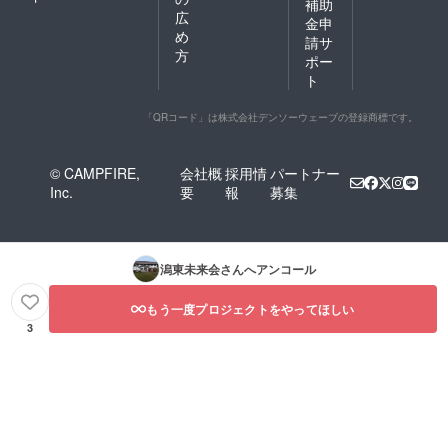
補助
広
金申
め
請サ
方
ポー
ト
「QRコード」は株式会社デンソーウェーブの登録商標です。
© CAMPFIRE,
会社概
採用情
パートナー
Inc.
要
報
募集
潟東未来会
さんへアンコール
もう一度プロジェクトをやってほしい
3