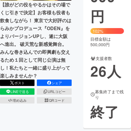
【誰がどの役をやるかはその場で
円
まちづくり・地域活性化
くじ引きで決定】お客様も役者も
飲食しながら！ 東京で大好評のは
らみかプロデュース『ODEN』を
CAMPFIRE for Social Good
CAMPFIRE Creation
102%
よりバージョンUPし、遂に大阪
CAMPFIREふるさと納税
machi-ya
コミュニティ
目標金額は
へ進出。 破天荒な新感覚舞台。
500,000円
みんな巻き込んでの即興劇も交え
支援者数
るため１回として同じ公演は無
26
人
し！私たちと一緒に盛り上がって
楽しみませんか？
ポスト
シェア
募集終了まで残
LINEで送る
URLコピー
り
埋め込み
QRコード
終了