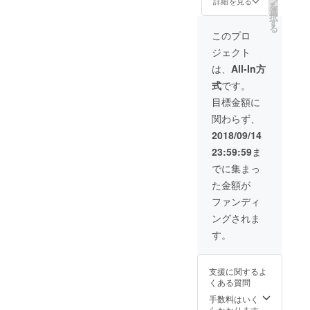
ン
詳細を見る
を
す！1ド
シャル
選
択
リンク
シート➕
す
る
付き➕両
名前入
このプロ
手に華
りコー
ジェクト
付き
スター➕
チェキ
手作り
は、
All-In方
(好きな
おちょ
式
です。
役者2人
こ(作っ
と取れ
てる時
目標金額に
ます) ＊
の動画
関わらず、
9月24日
付き)➕
13時開
会場の
2018/09/14
演 専用
15分前
23:59:59
ま
に一名
様のみ
でに集まっ
入れる
た金額が
VIP体
験、舞
ファンディ
台の裏
ングされま
側を見
せま
す。
す！1ド
リンク
付き➕両
支援に関するよ
手に華
くある質問
付き
チェキ
手数料はいく
(好きな
らかかります