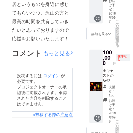
お届
居というものを身近に感じ
様のみ
(知り合
け予
入れる
いの方
定：
てもらいつつ、沢山の方と
VIP体
へプレ
2018
年09
験、舞
ゼント
最高の時間を共有していき
こ
月
台の裏
も可能
の
リ
側を見
です)➕
タ
たいと思っておりますので
ー
せま
スペ
ン
詳細を見る
を
す！1ド
シャル
応援をお願いいたします！
選
択
リンク
シート➕
す
る
付き➕両
名前入
コメント
100
手に華
りコー
もっと見る
付き
スター➕
,00
在庫な
し
チェキ
手作り
0
円
(好きな
おちょ
役者2人
こ(作っ
全キャ
投稿するには
ログイン
が
と取れ
てる時
ストか
ます) ＊
の動画
らのお
必要です。
9月23日
付き)➕
礼メー
プロジェクトオーナーの承
支援
18時開
会場の
ル➕動画
者：
認後に掲載されます。承認
演 専用
15分前
➕公演チ
1人
された内容を削除すること
に一名
ケット
お届
はできません。
様のみ
(知り合
け予
入れる
いの方
定：
VIP体
へプレ
2018
※投稿する際の注意点
年09
験、舞
ゼント
こ
月
台の裏
も可能
の
リ
側を見
です)➕
タ
ー
せま
スペ