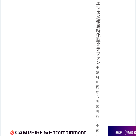
エ
ン
タ
メ
領
域
特
化
型
ク
ラ
フ
ァ
ン
手
数
料
0
円
か
ら
実
施
可
能
。
企
画
掲載
無料
か