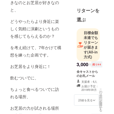
きなのとお芝居が好きなの
心が動く事
と、
リターンを
に全力を注
いで生きて
選ぶ
どうやったらより身近に楽
ます。
しく気軽に演劇というもの
目標金額
を感じてもらえるのか？
未達でも
リターン
を考え続けて、7年かけて構
が届きま
す
(All-in
想を練った企画です。
方式)
3,000
円
残り44
お芝居をより身近に！
全キャストから
のお礼メール
飲むついでに、
支援者：6人
お届け予定：
ちょっと食べるついでに訪
こ
2018年09月
の
リ
タ
れる場所、
ー
ン
詳細を見る
を
選
択
お芝居の力が試される場所
す
る