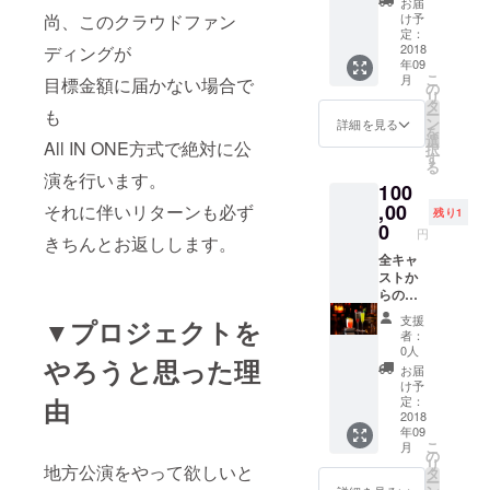
お届
(知り合
尚、このクラウドファン
け予
いの方
定：
へプレ
2018
ディングが
年09
ゼント
こ
月
目標金額に届かない場合で
も可能
の
リ
です)➕
タ
も
ー
スペ
ン
詳細を見る
を
シャル
選
All IN ONE方式で絶対に公
択
シート➕
す
る
名前入
演を行います。
100
りコー
スター➕
,00
それに伴いリターンも必ず
残り1
手作り
0
円
きちんとお返しします。
おちょ
こ(作っ
全キャ
てる時
ストか
の動画
らのお
付き)➕
礼メー
支援
▼プロジェクトを
会場の
ル➕動画
者：
15分前
➕公演チ
0人
やろうと思った理
に一名
ケット
お届
様のみ
(知り合
け予
入れる
いの方
由
定：
VIP体
へプレ
2018
年09
験、舞
ゼント
こ
月
台の裏
も可能
の
リ
地方公演をやって欲しいと
側を見
です)➕
タ
ー
せま
スペ