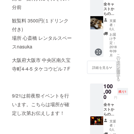
全キャ
分前
ストか
らのお
礼メー
観覧料 3500円(１ドリンク
支援
ル➕動画
者：
➕公演チ
付き)
0人
ケット
お届
場所 心斎橋 レンタルスペー
(知り合
け予
いの方
定：
スnasuka
へプレ
2018
年09
ゼント
こ
月
も可能
の
大阪府大阪市 中央区南久宝
リ
です)➕
タ
ー
スペ
ン
詳細を見る
寺町4-4-5 タケコウビル７F
を
シャル
選
択
シート➕
す
る
名前入
100
りコー
スター➕
,00
残り1
9/21は前夜祭イベントを行
手作り
0
円
おちょ
います。こちらは場所が確
こ(作っ
全キャ
てる時
ストか
定し次第お伝えします！
の動画
らのお
付き)
礼メー
支援
ル➕動画
者：
➕公演チ
0人
ケット