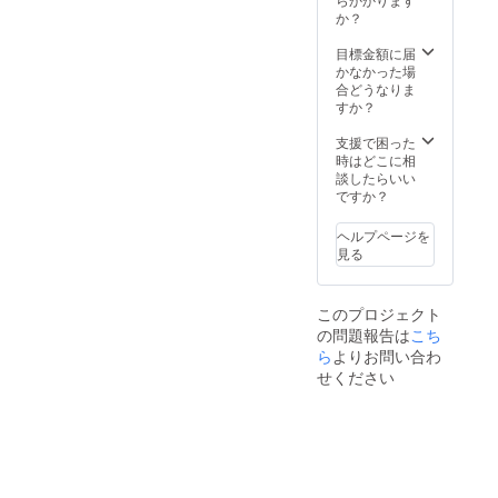
役者2人
か？
と取れ
ます) ＊
目標金額に届
9月24日
かなかった場
18時開
合どうなりま
演 専用
すか？
支援で困った
時はどこに相
談したらいい
ですか？
ヘルプページを
見る
このプロジェクト
の問題報告は
こち
ら
よりお問い合わ
せください