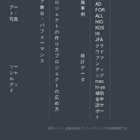
ア
ロ
施
AD
アー
舞
ジ
事
FOR
ト・
台
ェ
例
ALL
写真
・
ク
HIO
パ
ト
KOS
フ
の
HI
ォ
作
JFA
ー
り
クラ
マ
方
ウド
ン
プ
統
ファ
ス
ロ
計
ン
ソー
ジ
デ
ディ
シャ
ェ
ー
ング
ル
ク
タ
mac
グッ
ト
hi-ya
ド
の
補助
広
金申
め
請サ
方
ポー
ト
「QRコード」は株式会社デンソーウェーブの登録商標です。