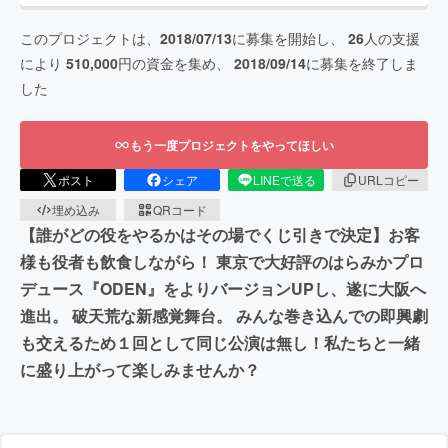
このプロジェクトは、
2018/07/13
に募集を開始し、
26
人の支援
により
510,000
円の資金を集め、
2018/09/14
に募集を終了しま
した
もう一度プロジェクトをやってほしい
ポスト
シェア
LINEで送る
URLコピー
埋め込み
QRコード
【誰がどの役をやるかはその場でくじ引きで決定】お客
様も役者も飲食しながら！ 東京で大好評のはらみかプロ
デュース『ODEN』をよりバージョンUPし、遂に大阪へ
進出。 破天荒な新感覚舞台。 みんな巻き込んでの即興劇
も交えるため１回として同じ公演は無し！私たちと一緒
に盛り上がって楽しみませんか？