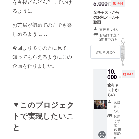
を今後どんどん作っていけ
5,000
円
残り44
るように
全キャストから
のお礼メール➕
動画
お芝居が初めての方でも楽
支援者：6人
しめるように…
お届け予定：
こ
2018年09月
の
リ
タ
今回より多くの方に見て、
ー
ン
詳細を見る
を
知ってもらえるようにこの
選
択
す
る
企画を作りました。
10,
残り43
000
円
全キャ
ストか
らのお
礼メー
▼このプロジェク
支援
ル➕動画
者：
➕公演チ
7人
トで実現したいこ
ケット
お届
(知り合
け予
と
いの方
定：
へプレ
2018
年09
ゼント
こ
月