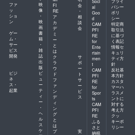
プライ
Soci
ファ
映
FI
会
バシー
al
ッ
像
RE
・
ポリ
Goo
ショ
・
ア
相
シー
d
ン
映
カ
談
特定商
CAM
画
デ
会
取引法
PFI
ゲー
書
ミ
に基づ
RE
ム・
籍
ー
く表記
for
サー
・
と
情報セ
Ente
ビス
雑
は
キュリ
rtain
開発
誌
ク
サ
ティ方
men
出
ラ
ポ
針
t
版
ウ
ー
反社基
CAM
ビジ
ビ
ド
ト
本方針
PFI
ネ
ュ
フ
サ
カスタ
RE
ス・
ー
ァ
ー
マーハ
for
起業
テ
ン
ビ
ラスメ
Spor
ィ
デ
ス
ントに
ts
ー
ィ
対する
CAM
・
ン
考え方
PFI
ヘ
グ
クッ
RE
ル
と
キーポ
ふる
ス
は
リシー
さと
ケ
プ
実
納税