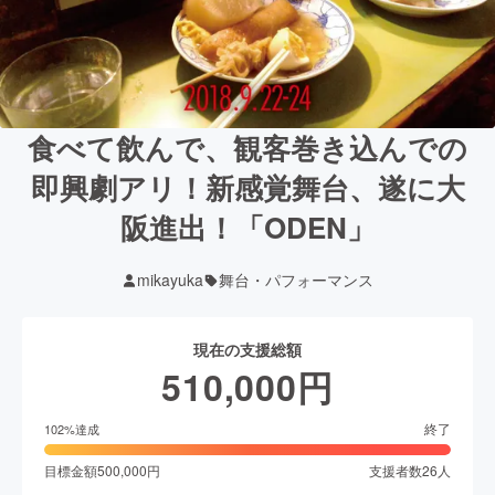
食べて飲んで、観客巻き込んでの
即興劇アリ！新感覚舞台、遂に大
阪進出！「ODEN」
mikayuka
舞台・パフォーマンス
現在の支援総額
510,000
円
終了
102
%達成
目標金額
500,000
円
支援者数
26
人