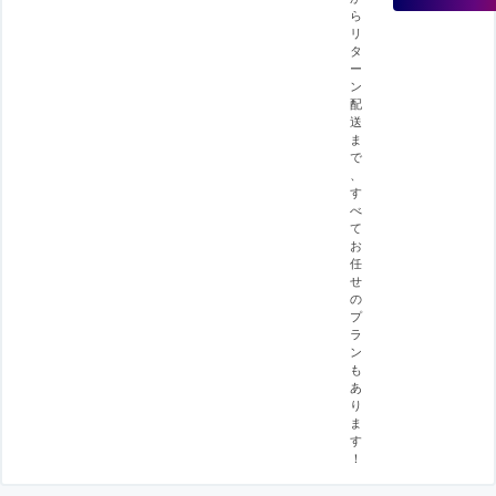
ら
リ
タ
ー
ン
配
送
ま
で
、
す
べ
て
お
任
せ
の
プ
ラ
ン
も
あ
り
ま
す
！