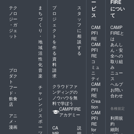
ー
FIRE
テク
ま
プ
ス
ビ
につい
ノロ
ち
ロ
タ
ス
て
ジー
づ
ジ
ッ
・ガ
く
ェ
フ
CAM
CAMP
ジェ
り
ク
に
PFI
FIREと
ット
・
ト
相
RE
は
地
を
談
CAM
あんし
域
作
す
PFI
ん・安
活
る
る
RE
全への
性
資
コ
取り組
化
料
ミュ
み
プロ
音
請
ニ
ニュー
ダク
楽
求
ティ
ス
ト
CAM
ヘルプ
クラウドファ
フー
チ
PFI
お問い
ンディングの
ド・
ャ
RE
合わせ
ノウハウを無
飲食
レ
Crea
料で学ぼう
店
ン
tion
各種規定
CAMPFIRE
ジ
CAM
アカデミー
アニ
ス
利用規
PFI
メ・
ポ
約
RE
漫画
ー
CA
説
細則
for
ツ
MP
明