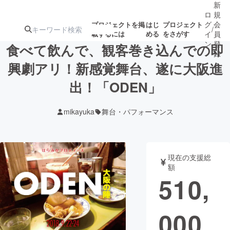
新
ロ
規
グ
会
プロジェクトを掲
はじ
プロジェクト
/
載するには
める
をさがす
イ
員
ン
登
食べて飲んで、観客巻き込んでの即
録
興劇アリ！新感覚舞台、遂に大阪進
出！「ODEN」
人気のプロ
注目のリ
注目の新着プロ
募集終了が近いプ
もうすぐ公開
ジェクト
ターン
ジェクト
ロジェクト
されます
mikayuka
舞台・パフォーマンス
アート・写真
音楽
現在の支援総
テクノロジー・ガジェット
ゲーム・サ
額
510,
映像・映画
書籍・雑誌
000
ビジネス・起業
チャレンジ