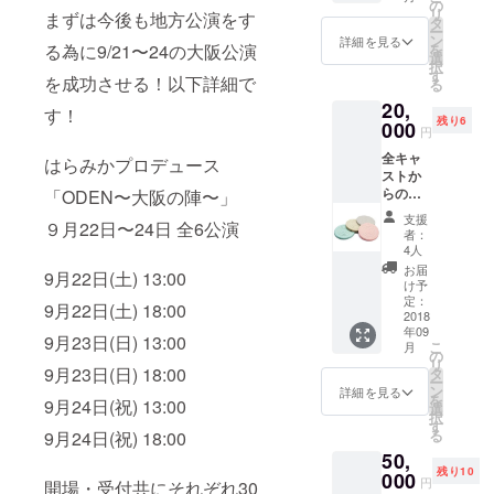
も可能
の
リ
まずは今後も地方公演をす
です)
タ
ー
ン
詳細を見る
る為に9/21〜24の大阪公演
を
選
択
す
を成功させる！以下詳細で
る
20,
す！
残り6
000
円
全キャ
はらみかプロデュース
ストか
らのお
「ODEN〜大阪の陣〜」
礼メー
支援
９月22日〜24日 全6公演
ル➕動画
者：
➕公演チ
4人
ケット
お届
9月22日(土) 13:00
(知り合
け予
いの方
定：
9月22日(土) 18:00
へプレ
2018
年09
ゼント
9月23日(日) 13:00
こ
月
も可能
の
リ
です)➕
9月23日(日) 18:00
タ
ー
スペ
ン
詳細を見る
を
9月24日(祝) 13:00
シャル
選
択
シート➕
す
る
9月24日(祝) 18:00
名前入
50,
りコー
残り10
スター
000
円
開場・受付共にそれぞれ30