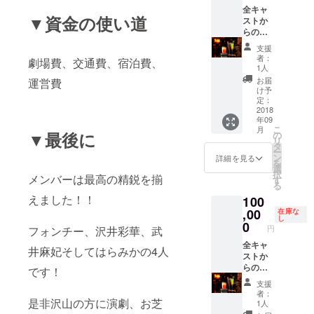
役者2人
こ(作っ
全キャ
▼資金の使い道
と取れ
てる時
ストか
ます) ＊
の動画
らのお
9月22日
付き)➕
礼メー
支援
18時開
会場の
ル➕動画
者：
劇場費、交通費、宿泊費、
演 専用
15分前
➕公演チ
1人
に一名
ケット
お届
運営費
様のみ
(知り合
け予
入れる
いの方
定：
VIP体
へプレ
2018
年09
験、舞
ゼント
こ
月
台の裏
も可能
▼最後に
の
リ
側を見
です)➕
タ
ー
せま
スペ
ン
詳細を見る
を
す！1ド
シャル
選
択
メンバーは最高の精鋭を揃
リンク
シート➕
す
る
付き➕両
名前入
えました！！
100
手に華
りコー
付き
スター➕
,00
在庫な
し
チェキ
手作り
0
円
フォンチー、沢井彩華、武
(好きな
おちょ
役者2人
こ(作っ
全キャ
井麻妃そしてはらみかの4人
と取れ
てる時
ストか
ます) ＊
の動画
らのお
です！
9月23日
付き)➕
礼メー
支援
13時開
会場の
ル➕動画
者：
演 専用
15分前
➕公演チ
是非沢山の方に演劇、お芝
1人
に一名
ケット