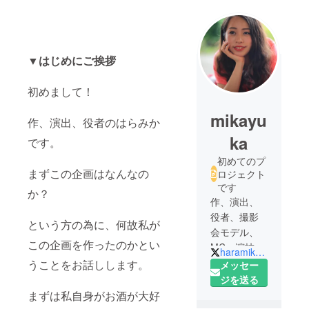
▼
はじめにご挨拶
初めまして！
mikayu
作、演出、役者のはらみか
ka
です。
初めてのプ
まずこの企画はなんなの
ロジェクト
です
か？
作、演出、
役者、撮影
という方の為に、何故私が
会モデル、
この企画を作ったのかとい
MC、演技講
haramika25
師、プロ
うことをお話しします。
メッセー
デュース業
ジを送る
など自分が
まずは私自身がお酒が大好
面白い！と