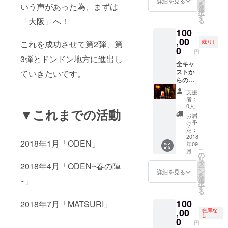
ン
詳細を見る
を
いう声があった為、まずは
す！1ド
シャル
選
択
リンク
シート➕
す
「大阪」へ！
る
付き➕両
名前入
100
手に華
りコー
付き
スター➕
,00
これを成功させて第2弾、第
残り1
チェキ
手作り
0
円
(好きな
おちょ
3弾とドンドン地方に進出し
役者2人
こ(作っ
全キャ
と取れ
てる時
ストか
ていきたいです。
ます) ＊
の動画
らのお
9月22日
付き)➕
礼メー
支援
13時開
会場の
ル➕動画
者：
演 専用
15分前
➕公演チ
0人
▼これまでの活動
に一名
ケット
お届
様のみ
(知り合
け予
入れる
いの方
定：
VIP体
へプレ
2018
2018年1月「ODEN」
年09
験、舞
ゼント
こ
月
台の裏
も可能
の
リ
側を見
です)➕
タ
2018年4月「ODEN~春の陣
ー
せま
スペ
ン
詳細を見る
を
す！1ド
シャル
選
~」
択
リンク
シート➕
す
る
付き➕両
名前入
100
手に華
りコー
2018年7月「MATSURI」
付き
スター➕
,00
在庫な
し
チェキ
手作り
0
円
(好きな
おちょ