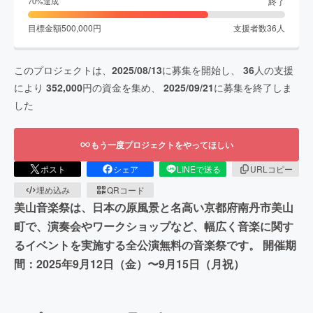
終了
70
%達成
目標金額
500,000
円
支援者数
36
人
このプロジェクトは、
2025/08/13
に募集を開始し、
36
人の支援
により
352,000
円の資金を集め、
2025/09/21
に募集を終了しま
した
もう一度プロジェクトをやってほしい
ポスト
シェア
LINEで送る
URLコピー
埋め込み
QRコード
美山音楽祭は、日本の原風景と名高い京都府南丹市美山
町で、演奏会やワークショップなど、幅広く音楽に関す
るイベントを実施する全公演無料の音楽祭です。 開催期
間：2025年9月12日（金）〜9月15日（月祝）