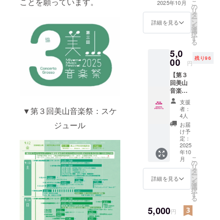
ことを願っています。
②年齢や職
こ
2025年10月
の
ト終了後には感
リ
業など関係
タ
謝の気持ちを込
ー
ン
めてお礼のメー
詳細を見る
なく、音楽
を
選
ルをお送りいた
を愛する
択
す
します。 ※備考
る
人々が交流
欄にお名前
5,0
（メールの宛
できる場の
残り96
00
名）をご記入く
円
創出
ださい。
【第３
③西洋音楽
回美山
に限らな
音楽祭
オリジ
い、幅広い
支援
ナルク
者：
音楽の発
▼第３回美山音楽祭：スケ
リア
4人
表。
ファイ
ジュール
お届
ル】 ・
④音楽のみ
け予
第３回
定：
にとどまら
美山音
2025
年10
ない、幅広
楽祭オ
こ
月
リジナ
の
いアート活
リ
ルクリ
タ
動とのコラ
ー
アファ
ン
詳細を見る
を
イルで
ボレーショ
選
択
す。感
す
ン
る
謝の気
を目指して
持ちを
5,000
円
込めて
います。