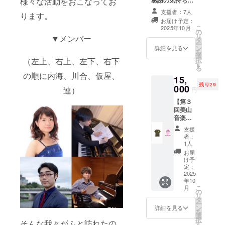
様々な活動をおこなってお
ルをお
込めて、お礼の
ませ
送りい
支援者：7人
ります。
メッセージをお
ん。
たしま
お届け予定：
送りします。 ※
（ONE
す。
こ
2025年10月
の
備考欄にお名前
SIZEで
リ
▼メンバー
タ
（メールの宛
のご提
ー
ン
名）をご記入く
供とな
詳細を見る
を
選
ださい。 ※「シ
りま
択
（左上、右上、左下、右下
す
ンプル応援」は
す） ※
る
金額によらずリ
色・デ
の順に内海、川合、仮屋、
15,
ターン内容は
ザイン
残り29
000
3,000円のものと
は１種
連）
円
同一となりま
類の
【第３
す。
み、画
回美山
像のも
音楽祭
のから
オリジ
変更に
支援
ナルT
なる可
者：
シャツ
1人
能性が
＆クリ
ござい
お届
アファ
け予
ます。
イル】
定：
※お届け
・第３
2025
は1点の
年10
回美山
みとな
こ
月
音楽祭
の
りま
リ
オリジ
タ
す。 ・
ー
ナルT
ン
詳細を見る
プロ
を
シャツ
選
ジェク
択
です。
そんな我々がふと訪れたの
す
ト終了