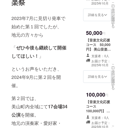
楽祭
応援したい！ と
りいた
ます。
こ
2025年10月
の
いう方はこちら
しま
※お届け
リ
タ
からよろしくお
す。 ※
は1点の
ー
ン
願いします。 プ
詳細を見る
サイズ
みとな
を
2023年7月に見切り発車で
選
ロジェクト終了
は選べ
りま
択
す
後には感謝の気
ませ
す。 ・
始めた第１回でしたが、
る
持ちを込めてお
ん。
第３回
50,000
礼のメールをお
円
地元の方々から
（ONE
および
送りいたしま
SIZEで
第２回
【音楽文化応援
す。 ※リターン
のご提
のクリ
コース 50,000
内容は3,000円の
「
ぜひ今後も継続して開催
供とな
アファ
円】 美山音楽祭
「シンプル応
りま
イルも
や、音楽に携わ
してほしい！
」
援」と同一とな
支援者：0人
す） ※
セット
る人々を純粋に
ります。
お届け予定：
色・デ
で１部
応援したい！ と
こ
2025年10月
ザイン
ずつお
の
いう方はこちら
というお声をいただき、
リ
は１種
送りい
タ
からよろしくお
ー
類の
たしま
ン
2024年9月に第２回を開
願いします。 プ
詳細を見る
を
み、画
す。 ・
選
ロジェクト終了
択
像のも
催。
プロ
す
後には感謝の気
る
のから
ジェク
持ちを込めてお
100,000
変更に
ト終了
礼のメールをお
円
第２回では、
なる可
後には
送りいたしま
【音楽文化応援
能性が
感謝の
す。 ※リターン
美山町内全域にて
17会場34
コース
ござい
気持ち
内容は3,000円の
100,000円】 美
ます。
を込め
「シンプル応
公演
を開催。
山音楽祭や、音
※お届け
てお礼
援」と同一とな
支援者：0人
楽に攜わる人々
は1点の
のメー
ります。
地元の演奏家・愛好家・
お届け予定：
を純粋に応援し
みとな
ルをお
こ
2025年10月