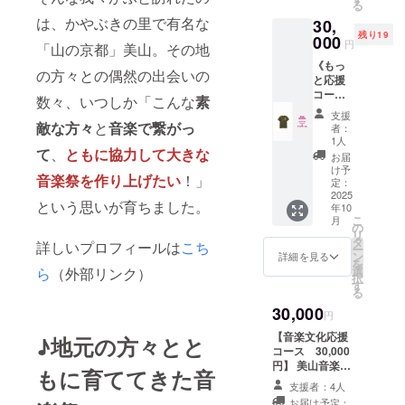
る
感謝の
後には
は、かやぶきの里で有名な
30,
気持ち
感謝の
残り19
を込め
000
気持ち
円
「山の京都」美山。その地
てお送
を込め
《もっ
りいた
てお礼
の方々との偶然の出会いの
と応援
しま
のメー
コー
す。 ※
数々、いつしか「こんな
素
ルをお
ス》
サイズ
送りい
支援
【第３
は選べ
敵な方々
と
音楽で繋がっ
者：
たしま
回美山
ませ
1人
す。
音楽祭
て
、
ともに協力して大きな
ん。
お届
オリジ
（ONE
け予
音楽祭を作り上げたい
！」
ナルT
SIZEで
定：
シャツ
2025
のご提
という思いが育ちました。
年10
＆クリ
供とな
こ
月
アファ
りま
の
リ
イル】
す） ※
タ
詳しいプロフィールは
こち
ー
・第３
色・デ
ン
詳細を見る
を
回美山
ザイン
選
ら
（外部リンク）
択
音楽祭
は１種
す
る
オリジ
類の
30,000
ナルT
み、画
円
シャツ
像のも
【音楽文化応援
♪地元の方々とと
です。
のから
コース 30,000
感謝の
変更に
円】 美山音楽祭
気持ち
なる可
もに育ててきた音
や、音楽に携わ
を込め
能性が
支援者：4人
る人々を純粋に
てお送
ござい
お届け予定：