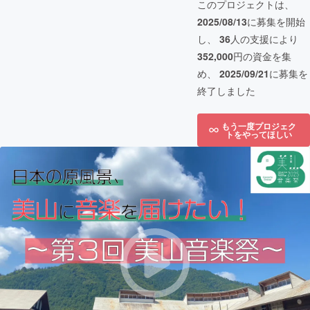
このプロジェクトは、
2025/08/13
に募集を開始
し、
36
人の支援により
352,000
円の資金を集
め、
2025/09/21
に募集を
終了しました
もう一度プロジェク
トをやってほしい