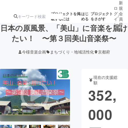
新
ロ
規
グ
会
プロジェクトを掲
はじ
プロジェクト
/
載するには
める
をさがす
イ
員
ン
登
日本の原風景、「美山」に音楽を届け
録
たい！ 〜第３回美山音楽祭〜
人気のプロ
注目のリ
注目の新着プロ
募集終了が近いプ
もうすぐ公開
今様音楽企画
まちづくり・地域活性化
京都府
ジェクト
ターン
ジェクト
ロジェクト
されます
アート・写真
音楽
現在の支援総
額
352,
テクノロジー・ガジェット
ゲーム・サ
000
映像・映画
書籍・雑誌
ビジネス・起業
チャレンジ