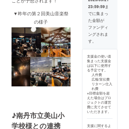
ことが予想されます！
※リターン内容は
23:59:59
ま
3,000円の「シン
プル応援」と同
▼昨年の第２回美山音楽祭
でに集まっ
一となります。
た金額が
の様子
ファンディ
ングされま
す。
支援金の使い道
集まった支援金
は以下に使用す
る予定です。
人件費
広報/宣伝費
リターン仕入
れ費
※目標金額を超
えた場合はプロ
ジェクトの運営
費に充てさせて
いただきます。
♪南丹市立美山小
学校様との連携
支援に関するよ