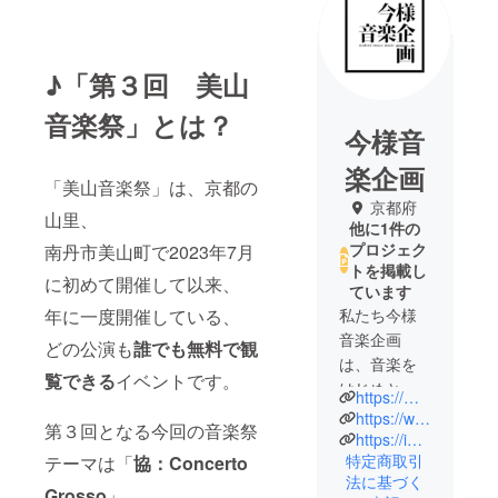
♪「第３回 美山
音楽祭」とは？
今様音
楽企画
「美山音楽祭」は、京都の
京都府
山里、
他に1件の
プロジェク
南丹市美山町で2023年7月
トを掲載し
に初めて開催して以来、
ています
年に一度開催している、
私たち今様
音楽企画
どの公演も
誰でも無料で観
は、音楽を
覧できる
イベントです。
はじめとし
https://miyama-ongakusai.com/
たアートに
https://www.instagram.com/modern_imayo.musicproject/
第３回となる今回の音楽祭
携わる人々
https://imayo-music.jp/
特定商取引
テーマは「
協：Concerto
の交流の輪
法に基づく
を広げ、音
Grosso
」。