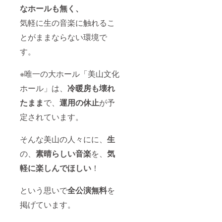
なホールも無く、
気軽に生の音楽に触れるこ
とがままならない環境で
す。
※唯一の大ホール「美山文化
ホール」は、
冷暖房も壊れ
た
まま
で、
運用の休止
が予
定されています。
そんな美山の人々にに、
生
の、
素晴らしい音楽
を、
気
軽に楽しんでほしい
！
という思いで
全公演無料
を
掲げています。