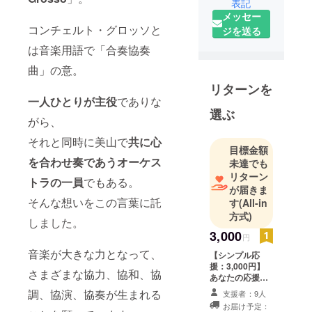
表記
楽・芸術文
メッセー
化の普及と
コンチェルト・グロッソと
ジを送る
発展、社会
は音楽用語で「合奏協奏
貢献を目指
曲」の意。
す、京都に
事務所を置
リターンを
く団体で
一人ひとりが主役
でありな
選ぶ
す。
がら、
具体的に
それと同時に美山で
共に心
は、
目標金額
を合わせ奏であうオーケス
未達でも
リターン
①若手音楽
トラの一員
でもある。
が届きま
家・アー
そんな想いをこの言葉に託
す
(All-in
ティスト
方式)
しました。
が、金銭的
3,000
な負担を心
円
音楽が大きな力となって、
配せず、思
【シンプル応
援：3,000円】
う存分音楽
さまざまな協力、協和、協
あなたの応援に
発表できる
心から感謝させ
調、協演、協奏が生まれる
支援者：9人
環境の提供
ていただきま
お届け予定：
す。プロジェク