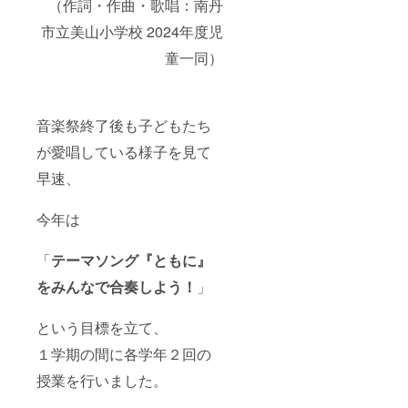
（作詞・作曲・歌唱：南丹
市立美山小学校 2024年度児
童一同）
音楽祭終了後も子どもたち
が愛唱している様子を見て
早速、
今年は
「
テーマソング『ともに』
をみんなで合奏しよう！
」
という目標を立て、
１学期の間に各学年２回の
授業を行いました。