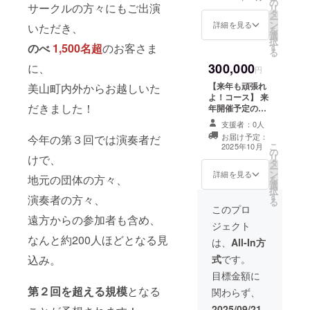
の
たい！ という方
りま
サークルの方々にもご出演
送りい
リ
タ
はこちらからよ
す。 ・
たしま
ー
ン
ろしくお願いし
詳細を見る
いただき、
第３回
す。
を
選
ます。 プロジェ
および
択
す
のべ
1,500名超
のお客さま
クト終了後には
第２回
る
感謝の気持ちを
のクリ
300,000
に、
込めてお礼の
円
アファ
メールをお送り
イルも
【来年も頑張れ
美山町内外からお越しいた
いたします。 ※
セット
よ！コース】 来
リターン内容は
で１部
だきました！
年開催予定の第
3,000円の「シン
ずつお
４回への期待を
プル応援」と同
支援者：0人
送りい
込めて、今年の
一となります。
お届け予定：
今年の第３回では演奏者だ
たしま
音楽祭の成功を
こ
2025年10月
す。 ・
の
お祈りしていた
リ
けで、
プロ
タ
だくコースで
ー
ジェク
ン
す。純粋応援
詳細を見る
地元の団体の方々、
を
ト終了
選
コースと同等の
択
後には
す
ものになりま
演奏者の方々、
る
感謝の
す。 プロジェク
このプロ
気持ち
遠方からの参加者も含め、
ト終了後には感
ジェクト
を込め
謝の気持ちを込
てお礼
なんと約200人ほどとなる見
めてお礼のメー
は、
All-In方
のメー
ルをお送りいた
式
です。
込み。
ルをお
します。 ※ご支
送りい
援はあくまで第3
目標金額に
たしま
回美山音楽祭の
第２回を超える規模
となる
関わらず、
す。
ためのものとし
て扱われます。
2025/09/21