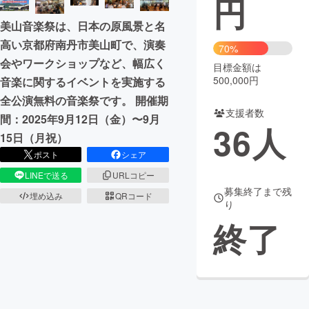
円
美山音楽祭は、日本の原風景と名
まちづくり・地域活性化
高い京都府南丹市美山町で、演奏
70%
会やワークショップなど、幅広く
目標金額は
CAMPFIRE for Social Good
CAMPFIRE Creation
500,000円
音楽に関するイベントを実施する
CAMPFIREふるさと納税
machi-ya
コミュニティ
全公演無料の音楽祭です。 開催期
支援者数
間：2025年9月12日（金）〜9月
36
人
15日（月祝）
ポスト
シェア
LINEで送る
URLコピー
募集終了まで残
埋め込み
QRコード
り
終了