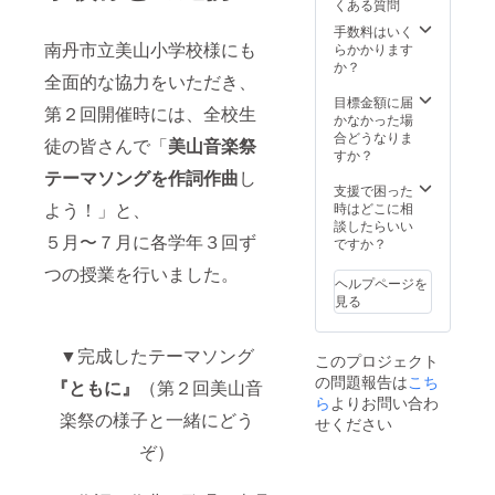
くある質問
手数料はいく
南丹市立美山小学校様にも
らかかります
か？
全面的な協力をいただき、
目標金額に届
第２回開催時には、全校生
かなかった場
合どうなりま
徒の皆さんで「
美山音楽祭
すか？
テーマソングを作詞作曲
し
支援で困った
よう！」と、
時はどこに相
談したらいい
５月〜７月に各学年３回ず
ですか？
つの授業を行いました。
ヘルプページを
見る
▼完成したテーマソング
このプロジェクト
の問題報告は
こち
『ともに』
（第２回美山音
ら
よりお問い合わ
楽祭の様子と一緒にどう
せください
ぞ）