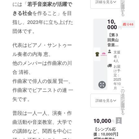
ルクリ
ン
詳細を見る
て人々の輪
には「
若手音楽家が活躍で
を
アファ
選
択
を広げる」
イル、
す
きる社会
を作ること」を目
る
および
という手段
10,
昨年の
指し、2023年に立ち上げた
を通じて、
残り46
第２回
000
円
上記の目標
団体です。
美山音
【第３
楽祭オ
達成を図り
回美山
リジナ
つつ、
代表はピアノ・サントゥー
音楽祭
ルクリ
オリジ
アファ
支援
ル奏者の内海 恵、
ナルT
イルで
者：
音楽・芸術
シャ
す。感
4人
他のメンバーは作曲家の川
文化活動を
ツ】 ・
謝の気
お届
第３回
持ちを
け予
通じて、
合 清裕、
美山音
込めて
定：
人、地域と
楽祭オ
2025
お送り
作曲家で俳人の仮屋 賢一、
年10
リジナ
つながって
いたし
こ
月
作曲家でピアニストの連 一
ルTシャ
ます。
の
いくことも
リ
ツで
・プロ
タ
ー
矢です。
重要な活動
す。感
ジェク
ン
詳細を見る
を
謝の気
ト終了
として取り
選
択
持ちを
後には
す
組んでいま
普段は一人一人、演奏・作
る
込めて
感謝の
す。
お送り
10,000
気持ち
曲活動や音楽教室、大学で
円
いたし
を込め
【シンプル応
ます。
てお礼
の講師など、関西を中心に
援：10,000円】
※サイズ
のメー
感謝の気持ちを
は選べ