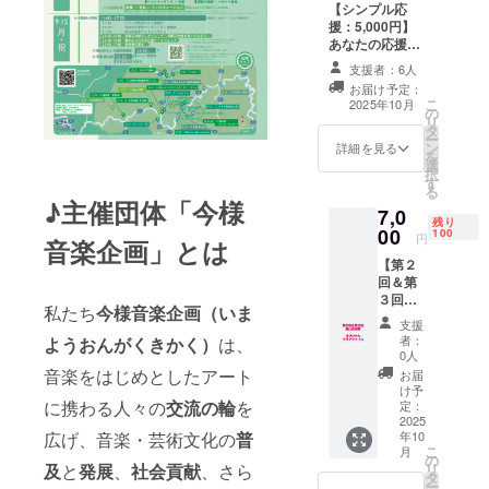
【シンプル応
お送り
援：5,000円】
いたし
演奏会企画
あなたの応援に
ます。
心から感謝させ
・プロ
やワーク
支援者：6人
ていただきま
ジェク
お届け予定：
ショップ、
す。プロジェク
ト終了
こ
2025年10月
の
ト終了後には感
後には
交流会や音
リ
タ
謝の気持ちを込
感謝の
楽鑑賞会な
ー
ン
めてお礼のメー
気持ち
詳細を見る
を
ど、積極的
選
ルをお送りいた
を込め
択
す
します。 ※備考
てお礼
に音楽交流
る
欄にお名前
のメー
♪主催団体「今様
の場を創り
7,0
（メールの宛
ルをお
残り
00
だしていま
100
名）をご記入く
送りい
円
音楽企画」とは
ださい。 ※「シ
たしま
す。
【第２
ンプル応援」は
す。
回＆第
金額によらずリ
３回美
ターン内容は
また、
私たち
今様音楽企画（いま
山音楽
3,000円のものと
支援
「音楽文化
祭オリ
同一となりま
者：
ようおんがくきかく）
は、
ジナル
に触れる機
0人
す。
クリア
音楽をはじめとしたアート
お届
会が比較的
ファイ
け予
少ない地方
ル】 ・
に携わる人々の
交流の輪
を
定：
第３回
2025
での活動を
年10
広げ、音楽・芸術文化の
普
美山音
通して、音
こ
月
楽祭オ
の
リ
及
と
発展
、
社会貢献
、さら
リジナ
楽を軸とし
タ
ー