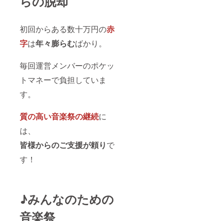
らの脱却
初回からある数十万円の
赤
字
は
年々膨らむ
ばかり。
毎回運営メンバーのポケッ
トマネーで負担していま
す。
質の高い音楽祭の継続
に
は、
皆様からのご支援が頼り
で
す！
♪みんなのための
音楽祭