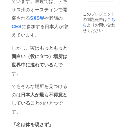
ています。最近では、テキ
アーに
参加者
は、企
の体験
サス州のオースティンで開
業を代
から、
このプロジェクト
表する
今後皆
催される
SXSW
や老舗の
の問題報告は
こち
キー
様のビ
ら
よりお問い合わ
CES
に参加する日本人が増
パーソ
ジネス
せください
ンが参
に役立
えています。
加しま
つ情報
す。顧
をご提
客担当
供しま
しかし、実は
もっともっと
者との
す。 ※
ネット
視察ツ
面白い（役に立つ）場所は
ワーク
アーは
構築が
2021年
世界中に溢れている
んで
可能と
に実施
なりま
す。
予定で
す。 3.
す。
弊社ツ
でもそんな場所を見つける
アー参
加時一
のは
日本人が最も不得意と
人部屋
利用の
していること
のひとつで
アップ
グレー
す。
ド料金
を補助
いたし
「名は体を現さず」
ます