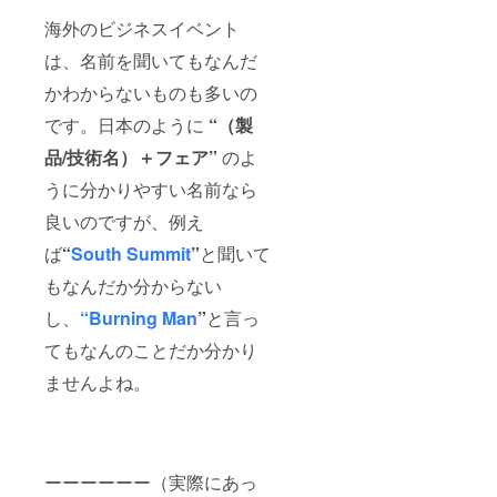
（上限5
海外のビジネスイベント
万円一
回限
は、名前を聞いてもなんだ
り）
※2021
かわからないものも多いの
年に開
催され
です。日本のように
“（製
るイベ
ントに
品/技術名）＋フェア”
のよ
対して
うに分かりやすい名前なら
の補助
となり
良いのですが、例え
ます。
ば
“
South Summit
”
と聞いて
もなんだか分からない
し、
“Burning Man
”
と言っ
てもなんのことだか分かり
ませんよね。
ーーーーーー（実際にあっ