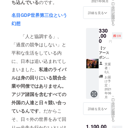
されます。カン
こ
2021年06月
ち込んでいる
のです。
メール
の
に、ホテルのお
ファレンスで発
リ
2. 海外
タ
部屋のアップグ
表された講演の
ー
イベン
ン
レード、または
詳細を見る
ハイライトや参
名目GDP世界第三位という
を
ト参加
選
有料のカンファ
加者の体験か
択
におけ
す
レンスパスの料
幻想
ら、今後皆様の
る
る事前
金を負担させて
ビジネスに役立
330
調査サ
いただきます。
つ情報をご提供
,00
ポート
「人と協調する」、
1. サンクスメー
残り5
します。 ※視察
をご提
0
ル 2. 弊社ツアー
ツアーは2021年
円
「過度の競争はしない」と
供しま
参加時の有料カ
に実施予定で
【ツ
す。（1
ンファレンスパ
す。
平和な生活をしている内
アース
回）
ス料金を一部負
ポン
※2021
担（上限7万円、
に、日本は追い込まれてし
サー
年に開
一回限り）
支援
コー
催され
※2021年に開催
者：
まいました。
私達のライバ
ス】 弊
るイベ
されるイベント
0人
社企画
ントに
に対しての補助
ルは身の回りにいる競合企
お届
の視察
対して
となります。 ※
け予
ツアー
業や同僚ではありません。
の調査
定：
無料のビジター
は、参
2021
となり
パスが設定され
年06
アジア諸国を含むすべての
加者に
ます。
ていないカン
こ
月
会場訪
※調査レ
の
ファレンスで、
リ
外国の人達と日々競い合っ
問以外
ポート
タ
ツアー料金にパ
ー
の様々
は、主
ン
ス代を含んでい
詳細を見る
ているんです
。だからこ
を
なバ
催者の
選
る場合は適用対
択
リュー
公式レ
す
象外となりま
そ、日々外の世界をみて回
る
を提供
ポート
す。 3. 上記2.又
1,100,00
しま
の解釈
り一歩先を行かないといけ
は、弊社ツアー