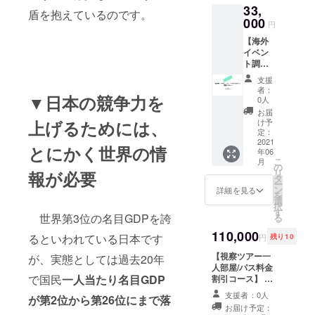
海外イベント参
加者限定で配布
33,
加における事前
盾を抱えているのです。
されるレポート
000
調査サポートを
です。 ※配布
円
ご提供します。
は、視察ツアー
【海外
（1回） ※2021
が実施された後
イベン
年に開催される
となりますので
ト調査
イベントに対し
ご了承くださ
レポー
ての調査となり
い。 ※視察ツ
支援
トサン
ます。 ※貴社の
者：
アーは2021年に
▼日本の競争力を
プル
0人
事業、キーワー
実施予定です。
コー
ド等を元に、参
お届
ス】 当
上げるためには、
け予
加メリットの大
コース
定：
きいイベントを
では、
2021
ご提案します ※
とにかく世界の情
年06
弊社で
提出は、イベン
こ
月
提供し
の
トの開催時期に
リ
報が必要
ている
タ
より情報収集に
ー
海外イ
ン
詳細を見る
お時間をいただ
を
ベント
選
く事もございま
択
の事前
す
すのでご了承く
世界第3位の名目GDPを誇
る
調査コ
ださい 3. 海外視
ンサル
110,000
察ツアー開催後
るといわれている日本です
円
残り10
の調査
の「事後報告
レポー
【視察ツアー一
が、実態としては過去20年
会」にご招待い
トをご
人部屋/パス料金
たします。 ※事
提供し
で国民
一人当たり名目GDP
割引コース】 弊
後報告会は、視
ます。
社が企画する海
察ツアー実施後
支援者：0人
が第2位から第26位にまで落
1. サン
外イベント視察
に招待制で開催
お届け予定：
クス
ツアー参加時