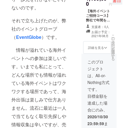
残り2
す。 1.
0
に加
参加時一人部屋
円
ないのです。
サンク
え、内
利用のアップグ
【海外イベント
スメー
外のレ
レード料金を補
ご招待コース】
ル 2. 弊
ポート
助いたします
それで立ち上げたのが、弊
弊社で年間を通
社が実
をベー
（上限5万円一回
じて開催する海
施する
スに実
限り） ※2021年
支援者：0人
社のイベントグローブ
外イベント視察
ツアー
際に開
に開催されるイ
お届け予定：
ツアーへのご招
のスポ
催され
ベントに対して
こ
2021年08月
（
EventGlobe
）です。
の
待を含むコース
ンサー
たイベ
の補助となりま
リ
タ
です。 1. サンク
枠（定
ントの
す。 4. 海外イベ
ー
ン
スメール 2. 弊社
詳細を見る
価50万
内容を
情報が溢れている海外イ
ントレポートの
を
選
で実施する「海
円）を
レポー
ご提供 ※海外視
択
す
外イベント視察
ご提供
ベントへの参加は楽しいで
トしま
察ツアー実施時
る
ツアー」に一名
このプロ
しま
す。 ※
に、ツアー参加
す。いまでも私にとって、
様ご招待 過去に
す。
提出
者限定で配布さ
ジェクト
はMWC
スポン
は、イ
れるレポートで
どんな場所でも情報が溢れ
Barcelonaや
は、All-or-
サー特
ベント
す ※配布は、視
SXSW、マーケ
典とし
の開催
察ツアーが実施
Nothing方式
ている海外イベントはワク
ティング関連イ
て：
時期に
された後となり
ベントなどの視
です。
・パ
より情
ますのでご了承
ワクする場所であって、海
察ツアーを実施
ンフ
報収集
ください 5. 海外
目標金額を
しております。
レッ
外出張は楽しみで仕方あり
にお時
視察ツアー開催
業界関係者と共
達成した場
ト、資
間をい
後の「事後報告
に最先端の現場
ません。流石に最近は一人
料、
ただく
会」にご招待い
合にのみ、
に接し、新たな
Webサ
事もご
たします。 ※事
で当てもなく取引先探しや
ネットワークの
2020/10/30
イトへ
ざいま
後報告会は、視
構築が可能とな
のスポ
すので
察ツアー実施後
23:59:59
ま
情報収集は辛いですが、売
る機会です。 ＊
ンサー
ご了承
に招待制で開催