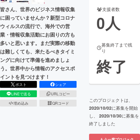
皆さん、世界のビジネス情報収集
支援者数
まちづくり・地域活性化
0
人
に困っていませんか？新型コロナ
ウィルスの流行で、海外での営
CAMPFIRE for Social Good
CAMPFIRE Creation
業・情報収集活動にお困りの方も
CAMPFIREふるさと納税
machi-ya
コミュニティ
多いと思います。まだ実際の移動
募集終了まで残
り
は難しくても、来たるべきタイミ
終了
ングに向けて準備を進めましょ
う。世界中から情報のアクセスポ
イントを見つけます！
ポスト
シェア
LINEで送る
URLコピー
このプロジェクトは、
埋め込み
QRコード
2020/10/02
に募集を開始
し、
2020/10/30
に募集を
終了しました
もう一度プロジェク