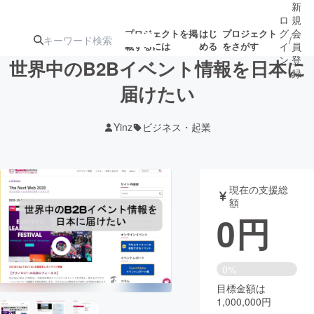
新
ロ
規
グ
会
プロジェクトを掲
はじ
プロジェクト
/
載するには
める
をさがす
イ
員
ン
登
世界中のB2Bイベント情報を日本に
録
届けたい
人気のプロ
注目のリ
注目の新着プロ
募集終了が近いプ
もうすぐ公開
Yinz
ビジネス・起業
ジェクト
ターン
ジェクト
ロジェクト
されます
アート・写真
音楽
現在の支援総
額
0
円
テクノロジー・ガジェット
ゲーム・サ
映像・映画
書籍・雑誌
0%
目標金額は
1,000,000円
ビジネス・起業
チャレンジ