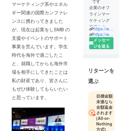
です
マーケティング系やエネル
企業のオフ
ギー関連の国際カンファレ
ラインマー
ケティング
ンスに携わってきました
支援をする
https://www.eventglobe.net/
が、現在は起業をしSMB の
インズ・
https://www.yinzbit.co.jp/
支援やイベントのサポート
ビーアイ
メッセー
事業を営んでいます。学生
ティーで
ジを送る
す。プライ
時代を海外で過ごしたこ
ベートイベ
と、就職してからも海外市
ントから展
リターンを
場を相手にしてきたことは
示会の出
展、海外イ
私の財産であり、皆さんに
選ぶ
ベントの参
もぜひ体験してもらいたい
加まで様々
目標金額
と思っています。
なニーズに
未達なら
お応えしま
全額返金
す。
されます
弊社が運営
(All-or-
するイベン
Nothing
方式)
トグローブ