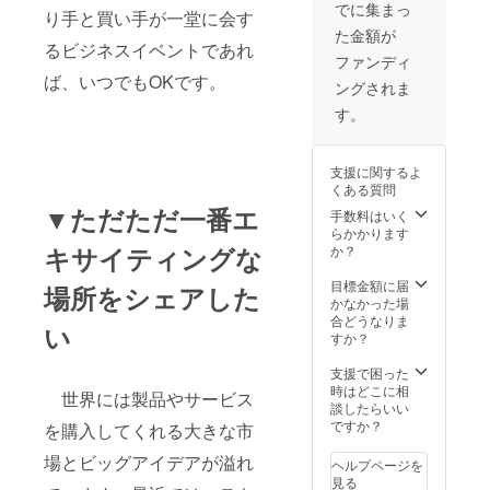
上限50万円まで
でに集まっ
表記記
くださ
されます。カン
り手と買い手が一堂に会す
一回限り ＊2021
載 ・
い 3. 海
ファレンスで発
た金額が
年よりツアーを
ツアー
外視察
るビジネスイベントであれ
表された講演の
計画しておりま
ファンディ
前後に
ツアー
ハイライトや参
す。実施時期に
ば、いつでもOKです。
開催す
開催後
加者の体験か
ングされま
ついては別途ご
るツ
の「事
ら、今後皆様の
案内させていた
す。
アー参
後報告
ビジネスに役立
だきます。
加者向
会」に
つ情報をご提供
け勉強
ご招待
します。 ※視察
会にお
いたし
ツアーは2019年
支援に関するよ
いて貴
ます。
に実施予定で
くある質問
社提供
※事後報
す。
▼ただただ一番エ
手数料はいく
のセミ
告会
らかかります
ナー枠
は、視
キサイティングな
か？
をご提
察ツ
供しま
アー実
目標金額に届
場所をシェアした
す。
施後に
かなかった場
・ツ
招待制
合どうなりま
アー
で開催
い
すか？
中、貴
されま
社提供
す。カ
支援で困った
のカク
ンファ
時はどこに相
テルレ
世界には製品やサービス
レンス
談したらいい
セプ
で発表
ですか？
を購入してくれる大きな市
ション
された
を開催
講演の
場とビッグアイデアが溢れ
します
ヘルプページを
ハイラ
弊社ツ
見る
イトや