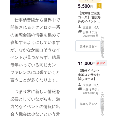
（EventGlob
5,500
円
e)は、アジア
【お気軽ご支援
最大規模の
コース】 普段海
仕事柄普段から世界中で
海外B2Bカレ
外のイベントに
参加される方々
開催されるテクノロジー系
ンダーで
支援者：0人
は、勤務先への
お届け予定：
す。
レポーティング
の国際会議の情報を集めて
こ
2021年06月
の
業務も重要視さ
リ
参加するようにしています
タ
れています。 弊
ー
ン
社が実施するツ
詳細を見る
を
が、なかなか面白そうなイ
選
アーでは、日本
択
す
から実際に参加
る
ベントが見つからず、結局
する方々の目線
11,000
でのレポートを
円
残り30
毎年いっている同じカン
まとめツアー参
【海外イベント
加の皆様にご提
ファレンスに出張でいくと
参加コンサルお
供しています。
試しコース】 当
言うことが多くなります。
この通常参加者
コースでは、弊
限定のレポート
支援者：0人
社で提供してい
をご提供しま
お届け予定：
つまり常に新しい情報を
る海外イベント
す。 1. サンクス
こ
2021年03月
の
の事前調査コン
メール 2. 海外イ
リ
必要としていながらも、魅
タ
サルの簡易版の
ベントレポート
ー
ン
サービスをご提
詳細を見る
のご提供 ※海外
を
力的なイベントの情報に出
選
供します。 1. サ
視察ツアー実施
択
す
ンクスメール 2.
時に、ツアー参
会う機会は少ないという矛
る