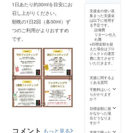
誕生し
のもの
1日あたり約30mlを目安にお
じっく
ました
を使用
り発酵
支援金の使い道
召し上がりください。
★ 栄養
し、素
させる
集まった支援金
素を最
材別に
ことで
は以下に使用す
朝晩の1日2回（各30ml）ず
大限に
仕込む
素材の
る予定です。
引き出
【別樽
力を最
つのご利用がよりおすすめ
設備費
すため
仕込
大限に
リターン仕入
に、 厳
み】で
引き出
です。
れ費
選した
単品抽
しまし
※目標金額を超
400素材
出して
た。 単
えた場合はプロ
の中で
おりま
品で仕
ジェクトの運営
もさら
す。 ま
込んだ
費に充てさせて
に鍵と
た、ミ
素材に
いただきます。
なる素
ネラル
は、一
材は
を多く
切加熱
【旬】
含む
や加
支援に関するよ
のもの
【沖縄
水、防
くある質問
を使用
県産純
腐剤な
し、素
黒糖】
手数料はいく
どの 添
材別に
を使用
らかかります
加物は
仕込む
し、浸
か？
加え
【別樽
透圧で
ず、空
仕込
じっく
目標金額に届
調調整
み】で
り発酵
かなかった場
も行わ
単品抽
させる
合どうなりま
ずに あ
出して
ことで
すか？
くまで
おりま
素材の
も【自
コメント
もっと見る
す。 ま
力を最
支援で困った
然のま