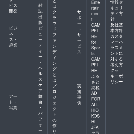
と
情報セ
Ente
たラベ
ビス
雑
は
キュリ
rtain
ルや注
開発
誌
ク
サ
意書き
ティ方
men
出
ラ
ポ
をご確
針
t
版
認くだ
ウ
ー
反社基
CAM
さい。
ビジ
ビ
ド
ト
本方針
PFI
ネ
ュ
フ
サ
カスタ
RE
ス・
ー
ァ
ー
マーハ
for
起業
テ
ン
ビ
ラスメ
Spor
ィ
デ
ス
ントに
ts
ー
ィ
対する
CAM
・
ン
考え方
PFI
ヘ
グ
クッ
RE
ル
と
キーポ
ふる
ス
は
リシー
さと
ケ
プ
実
納税
ア
ロ
施
AD
アー
舞
ジ
事
FOR
ト・
台
ェ
例
ALL
写真
・
ク
HIO
パ
ト
KOS
フ
の
HI
ォ
作
JFA
ー
り
クラ