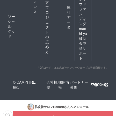
マ
方
ウド
ン
プ
統
ファ
ス
ロ
計
ン
ソー
ジ
デ
ディ
シャ
ェ
ー
ング
ル
ク
タ
mac
グッ
ト
hi-ya
ド
の
補助
広
金申
め
請サ
方
ポー
ト
「QRコード」は株式会社デンソーウェーブの登録商標です。
© CAMPFIRE,
会社概
採用情
パートナー
Inc.
要
報
募集
肌改善サロンReborn
さんへアンコール