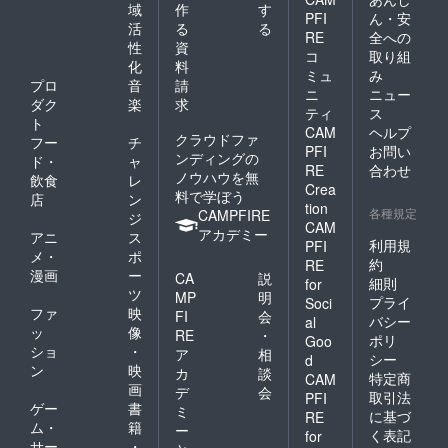
域
作
す
り 定
品のラ
PFI
ん・安
価：
活
る
る
ベルに
RE
全への
8,500円
表記さ
性
資
コ
取り組
（8％税
れま
化
料
別） ↑
ミュ
み
す。商
プロ
音
請
こちら
品開封
ニ
ニュー
ダク
楽
求
を10本
前には
ティ
ス
おつけ
ト
必ずお
CAM
ヘルプ
しま
クラウドファ
届けの
フー
チ
PFI
お問い
す。 原
リター
ンディングの
ド・
ャ
RE
合わせ
材料及
ンに貼
ノウハウを無
飲食
レ
び添加
付され
Crea
料で学ぼう
店
ン
物等の
たラベ
tion
各種規定
CAMPFIRE
ジ
食品表
ルや注
CAM
アカデミー
示はお
意書き
アニ
ス
利用規
PFI
届け商
をご確
メ・
ポ
約
RE
品のラ
認くだ
漫画
ー
CA
説
ベルに
細則
for
さい。
ツ
MP
明
表記さ
プライ
Soci
ファ
映
れま
FI
会
バシー
al
す。商
ッ
像
RE
・
ポリ
Goo
品開封
ショ
・
ア
相
シー
d
前には
ン
映
カ
談
特定商
必ずお
CAM
画
デ
会
届けの
取引法
PFI
ゲー
書
リター
ミ
に基づ
RE
ンに貼
ム・
籍
ー
く表記
for
付され
サー
・