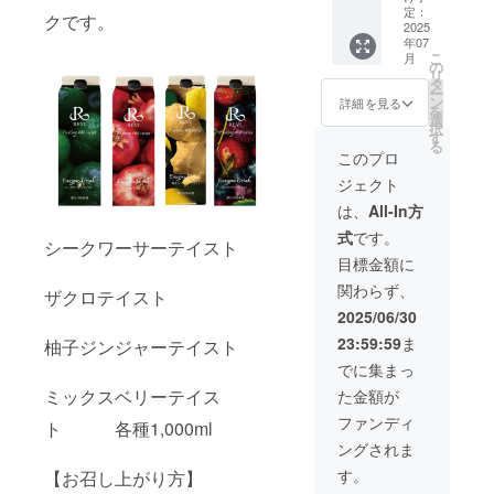
柚子ジ
泉され
定：
の中で
クです。
ン
2025
た400素
もさら
年07
ジャー
材の野
に鍵と
こ
月
ベ
菜・果
の
なる素
リ
リーテ
物・海
タ
材は
ー
イスト
藻を使
ン
【旬】
詳細を見る
を
各1本ず
用した
選
のもの
択
つ合計4
究極の
す
を使用
る
本セッ
プレミ
し、素
このプロ
ト 各1
アム酵
材別に
ジェクト
本
素ドリ
仕込む
1ℓ15,12
ンクが
【別樽
は、
All-In方
0円
誕生し
仕込
式
です。
【商品
ました
み】で
シークワーサーテイスト
の特
★ 栄養
単品抽
目標金額に
徴】 源
素を最
出して
関わらず、
泉され
ザクロテイスト
大限に
おりま
た400素
引き出
す。 ま
2025/06/30
材の野
すため
た、ミ
23:59:59
ま
柚子ジンジャーテイスト
菜・果
に、 厳
ネラル
物・海
選した
を多く
でに集まっ
藻を使
400素材
含む
ミックスベリーテイス
た金額が
用した
の中で
【沖縄
究極の
もさら
県産純
ファンディ
ト 各種1,000ml
プレミ
に鍵と
黒糖】
ングされま
アム酵
なる素
を使用
素ドリ
材は
し、浸
す。
【お召し上がり方】
ンクが
【旬】
透圧で