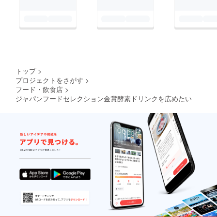
ム酵素
は？？
ドリン
待望の
クで
痩せ菌
す！ さ
を育て
らに持
るアイ
ち運び
テム
可能 エ
【REVI
ンザイ
ファス
ムゼ
ティン
トップ
>
リーを
グエン
プロジェクトをさがす
>
10本お
ザイム
フード・飲食店
>
つけし
ジェ
ます。
ジャパンフードセレクション金賞酵素ドリンクを広めたい
リー】
エンザ
・REVI
イムゼ
酵素 ・
リーと
水溶性
は？？
食物繊
待望の
維 ・オ
痩せ菌
リゴ糖
を育て
こちら
るアイ
が配合
テム
されて
【REVI
おりま
ファス
す 商品
ティン
名：
グエン
REVI
ザイム
Fasting
ジェ
400