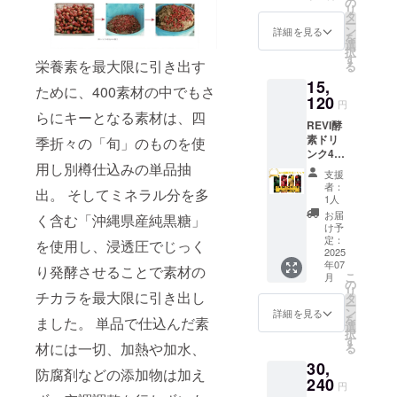
の
リ
タ
ー
ン
詳細を見る
を
選
択
す
栄養素を最大限に引き出す
る
15,
ために、400素材の中でもさ
120
円
らにキーとなる素材は、四
REVI酵
素ドリ
季折々の「旬」のものを使
ンク400
用し別樽仕込みの単品抽
ざく
支援
ろ
者：
出。 そしてミネラル分を多
シーク
1人
ワー
お届
く含む「沖縄県産純黒糖」
サー
け予
柚子ジ
定：
を使用し、浸透圧でじっく
ン
2025
年07
ジャー
り発酵させることで素材の
こ
月
ベ
の
リ
リーテ
チカラを最大限に引き出し
タ
ー
イスト
ン
詳細を見る
を
ました。 単品で仕込んだ素
よりお
選
択
好きな
す
材には一切、加熱や加水、
る
テイス
30,
ト1本選
防腐剤などの添加物は加え
んで頂
240
円
けます