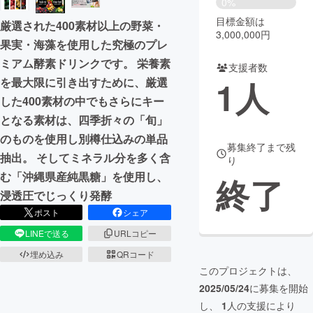
0%
目標金額は
厳選された400素材以上の野菜・
まちづくり・地域活性化
3,000,000円
果実・海藻を使用した究極のプレ
ミアム酵素ドリンクです。 栄養素
支援者数
CAMPFIRE for Social Good
CAMPFIRE Creation
1
人
を最大限に引き出すために、厳選
CAMPFIREふるさと納税
machi-ya
コミュニティ
した400素材の中でもさらにキー
となる素材は、四季折々の「旬」
のものを使用し別樽仕込みの単品
募集終了まで残
抽出。 そしてミネラル分を多く含
り
む「沖縄県産純黒糖」を使用し、
終了
浸透圧でじっくり発酵
ポスト
シェア
LINEで送る
URLコピー
埋め込み
QRコード
このプロジェクトは、
2025/05/24
に募集を開始
し、
1
人の支援により