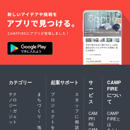
リー】
series
・REVI
エンザ
酵素 ・
イム
水溶性
ジェ
食物繊
リー
維 ・オ
（ミッ
リゴ糖
クスベ
こちら
リー
が配合
味） 内
されて
容量：
おりま
10ｇ
す 商品
×30包入
名：
り 定
REVI
価：
Fasting
8,500円
400
（8％税
series
別） ↑
カテゴリー
起案サポート
サ
CAMP
エンザ
こちら
イム
を10本
ー
FIRE
ジェ
おつけ
テク
ま
プ
ス
ビ
につい
リー
しま
ノロ
ち
ロ
タ
（ミッ
ス
て
す。 原
ジー
づ
ジ
ッ
クスベ
材料及
リー
び添加
・ガ
く
ェ
フ
CAM
CAMP
味） 内
物等の
ジェ
り
ク
に
PFI
FIREと
容量：
食品表
ット
・
ト
相
10ｇ
RE
は
示はお
地
を
談
×30包入
届け商
CAM
あんし