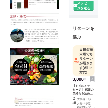
ショップ
メッセー
ジを送る
リターンを
選ぶ
目標金額
未達でも
リターン
が届きま
す
(All-in
方式)
3,000
円
【お礼のメッ
セージ】 感謝の
気持ちを込め
て、お礼のメッ
支援者：0人
セージをお送り
お届け予定：
します。
こ
2025年07月