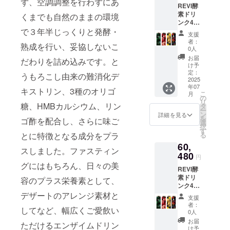
ず、空調調整を行わずにあ
REVI酵
各1本
素ドリ
1ℓ15,12
くまでも自然のままの環境
ンク400
0円
ざく
で３年半じっくりと発酵・
【商品
支援
ろ
の特
者：
熟成を行い、妥協しないこ
シーク
徴】 源
0人
ワー
泉され
お届
だわりを詰め込みです。と
サー
た400素
け予
柚子ジ
材の野
定：
うもろこし由来の難消化デ
ン
2025
菜・果
年07
ジャー
物・海
キストリン、3種のオリゴ
こ
月
ベ
藻を使
の
リ
リーテ
糖、HMBカルシウム、リン
用した
タ
ー
イスト
究極の
ン
詳細を見る
を
ゴ酢を配合し、さらに味ご
の中か
プレミ
選
択
らお好
アム酵
す
る
とに特徴となる成分をプラ
きな酵
素ドリ
60,
素ドリ
ンクが
スしました。ファスティン
ンク2本
480
誕生し
円
お選び
ました
グにはもちろん、日々の美
REVI酵
頂けま
★ 栄養
素ドリ
す 各1
素を最
容のプラス栄養素として、
ンク400
本
大限に
ざく
デザートのアレンジ素材と
1ℓ15,12
引き出
支援
ろ
0円
すため
者：
してなど、幅広くご愛飲い
シーク
【商品
に、 厳
0人
ワー
の特
選した
お届
ただけるエンザイムドリン
サー
徴】 源
400素材
け予