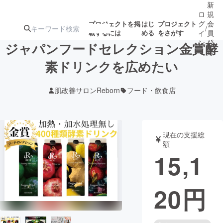
新
ロ
規
グ
会
プロジェクトを掲
はじ
プロジェクト
/
載するには
める
をさがす
イ
員
ン
登
ジャパンフードセレクション金賞酵
録
素ドリンクを広めたい
人気のプロ
注目のリ
注目の新着プロ
募集終了が近いプ
もうすぐ公開
肌改善サロンReborn
フード・飲食店
ジェクト
ターン
ジェクト
ロジェクト
されます
アート・写真
音楽
現在の支援総
額
15,1
テクノロジー・ガジェット
ゲーム・サ
20
円
映像・映画
書籍・雑誌
ビジネス・起業
チャレンジ