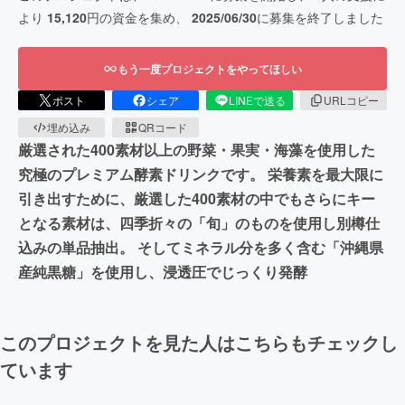
より
15,120
円の資金を集め、
2025/06/30
に募集を終了しました
もう一度プロジェクトをやってほしい
ポスト
シェア
LINEで送る
URLコピー
埋め込み
QRコード
厳選された400素材以上の野菜・果実・海藻を使用した
究極のプレミアム酵素ドリンクです。 栄養素を最大限に
引き出すために、厳選した400素材の中でもさらにキー
となる素材は、四季折々の「旬」のものを使用し別樽仕
込みの単品抽出。 そしてミネラル分を多く含む「沖縄県
産純黒糖」を使用し、浸透圧でじっくり発酵
このプロジェクトを見た人はこちらもチェックし
ています