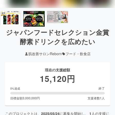
ジャパンフードセレクション金賞
酵素ドリンクを広めたい
肌改善サロンReborn
フード・飲食店
現在の支援総額
15,120
円
終了
0
%達成
目標金額
3,000,000
円
支援者数
1
人
このプロジェクトは、
2025/05/24
に募集を開始し、
1
人の支援に