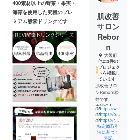
400素材以上の野菜・果実・
海藻を使用した究極のプレ
肌改善
ミアム酵素ドリンクです
サロン
Rebor
n
大阪府
他に3件の
プロジェク
トを掲載し
ています
肌改善サロ
ンReborn松
井です
大阪堺市に
https://www.instagram.com/rebornsakai?igsh=czZ6cmhlYjcyNHd2&utm_source=qr
ある古民家
https://beauty.hotpepper.jp/kr/slnH000637859/
エステ
https://revi1229.base.shop/
特定商取引
結果重視オ
法に基づく
ンライン
表記