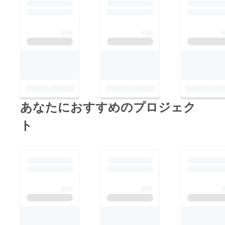
どの 添
成を行
加物は
い 妥協
加え
しない
ず、空
こだわ
調調整
りを詰
も行わ
め込ん
ずに あ
で誕生
くまで
したの
も【自
が
然のま
【REVI
まの環
】のプ
境】で
レミア
3年半
ム酵素
あなたにおすすめのプロジェク
じっく
ドリン
りと発
クで
ト
酵・熟
す！ さ
成を行
らに持
い 妥協
ち運び
しない
可能 エ
こだわ
ンザイ
りを詰
ムゼ
め込ん
リーを5
で誕生
本おつ
したの
けしま
が
す。 エ
【REVI
ンザイ
】のプ
ムゼ
レミア
リーと