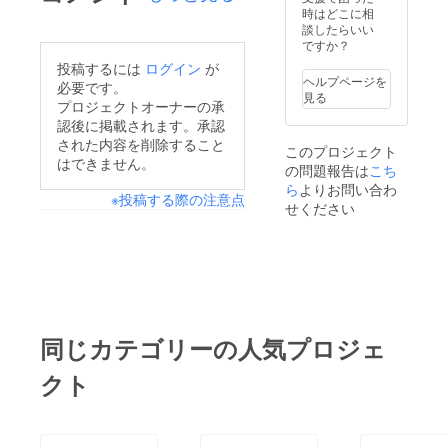
た、ミ
大限に
時はどこに相
まの環
ネラル
引き出
談したらいい
境】で
を多く
しまし
ですか？
3年半
含む
た。 単
じっく
投稿するには
ログイン
が
【沖縄
品で仕
りと発
ヘルプページを
必要です。
県産純
込んだ
酵・熟
見る
プロジェクトオーナーの承
黒糖】
素材に
成を行
を使用
は、一
認後に掲載されます。承認
い 妥協
し、浸
切加熱
しない
された内容を削除すること
このプロジェクト
透圧で
や加
こだわ
はできません。
の問題報告は
じっく
こち
水、防
りを詰
り発酵
腐剤な
ら
よりお問い合わ
め込ん
※投稿する際の注意点
させる
どの 添
で誕生
せください
ことで
加物は
したの
素材の
加え
が
力を最
ず、空
【REVI
大限に
調調整
】のプ
引き出
も行わ
レミア
しまし
ずに あ
ム酵素
た。 単
くまで
ドリン
品で仕
も【自
クで
同じカテゴリーの人気プロジェ
込んだ
然のま
す！
素材に
まの環
クト
は、一
境】で
切加熱
3年半
や加
じっく
水、防
りと発
腐剤な
酵・熟